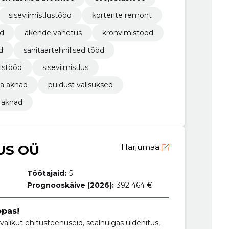
siseviimistlustööd
korterite remont
öd
akende vahetus
krohvimistööd
d
sanitaartehnilised tööd
istööd
siseviimistlus
ja aknad
puidust välisuksed
 aknad
US OÜ
Harjumaa
Töötajaid:
5
Prognooskäive (2026):
392 464 €
opas!
valikut ehitusteenuseid, sealhulgas üldehitus,