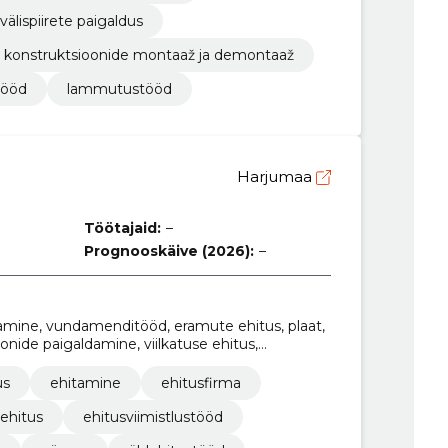
välispiirete paigaldus
konstruktsioonide montaaž ja demontaaž
tööd
lammutustööd
Harjumaa
Töötajaid:
–
Prognooskäive (2026):
–
agamine, vundamenditööd, eramute ehitus, plaat,
onide paigaldamine, viilkatuse ehitus,
iteedi tagamine
us
ehitamine
ehitusfirma
ehitus
ehitusviimistlustööd