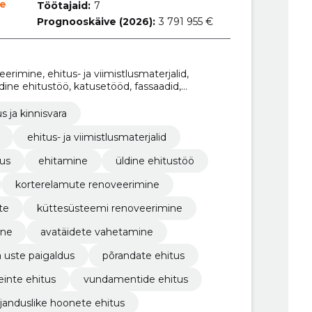
ne
Töötajaid:
7
Prognooskäive (2026):
3 791 955 €
imine, ehitus- ja viimistlusmaterjalid,
üldine ehitustöö, katusetööd, fassaadid,
s ja kinnisvara
ehitus- ja viimistlusmaterjalid
tus
ehitamine
üldine ehitustöö
korterelamute renoveerimine
ete
küttesüsteemi renoveerimine
ine
avatäidete vahetamine
 uste paigaldus
põrandate ehitus
einte ehitus
vundamentide ehitus
janduslike hoonete ehitus