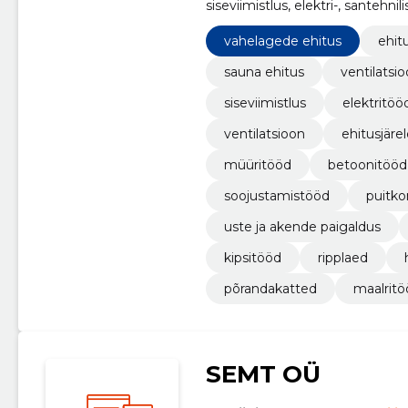
siseviimistlus, elektri-, santehn
era- kui äriklientide projektidele.
vahelagede ehitus
ehitu
sauna ehitus
ventilatsi
siseviimistlus
elektritöö
ventilatsioon
ehitusjäre
müüritööd
betoonitööd
soojustamistööd
puitko
uste ja akende paigaldus
kipsitööd
ripplaed
põrandakatted
maalritö
SEMT OÜ