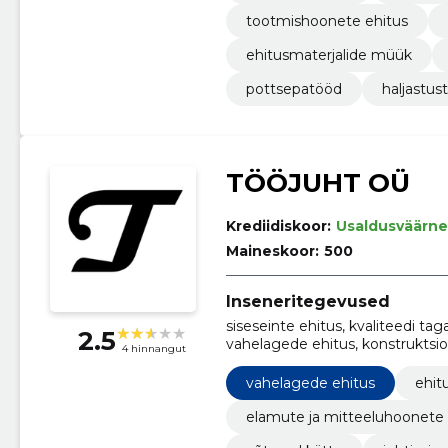
tootmishoonete ehitus
ehitusmaterjalide müük
pottsepatööd
haljastus
TÖÖJUHT OÜ
Krediidiskoor:
Usaldusväärne
Maineskoor:
500
Inseneritegevused
siseseinte ehitus, kvaliteedi t
2.5
vahelagede ehitus, konstruktsio
4 hinnangut
energiatõhus, ehitustööde kval
vahelagede ehitus
ehit
elamute ja mitteeluhoonete 