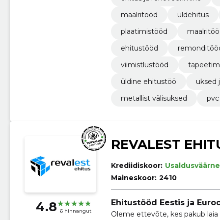
maalritööd
üldehitus
plaatimistööd
maalritö
ehitustööd
remonditöö
viimistlustööd
tapeetim
üldine ehitustöö
uksed 
metallist välisuksed
pvc
REVALEST EHIT
Krediidiskoor:
Usaldusväärne
Maineskoor:
2410
Ehitustööd Eestis ja Euro
4.8
6 hinnangut
Oleme ettevõte, kes pakub laia 