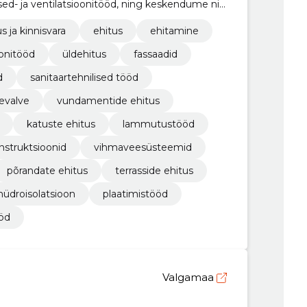
ilised- ja ventilatsioonitööd, ning keskendume nii
s ja kinnisvara
ehitus
ehitamine
oonitööd
üldehitus
fassaadid
d
sanitaartehnilised tööd
levalve
vundamentide ehitus
katuste ehitus
lammutustööd
nstruktsioonid
vihmaveesüsteemid
põrandate ehitus
terrasside ehitus
hüdroisolatsioon
plaatimistööd
öd
Valgamaa