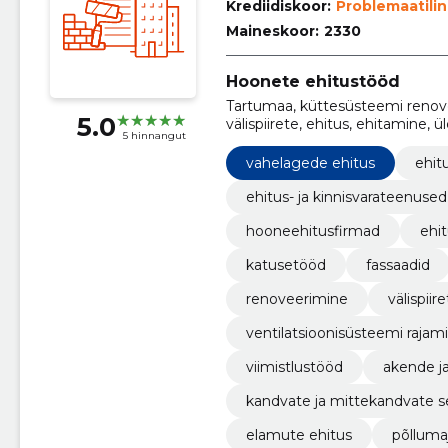
Krediidiskoor:
Problemaatili
Maineskoor:
2330
Hoonete ehitustööd
Tartumaa, küttesüsteemi renoveer
5.0
välispiirete, ehitus, ehitamine, 
5 hinnangut
korterelamute renoveerimine
vahelagede ehitus
ehitu
ehitus- ja kinnisvarateenused
hooneehitusfirmad
ehi
katusetööd
fassaadid
renoveerimine
välispiir
ventilatsioonisüsteemi rajam
viimistlustööd
akende ja
kandvate ja mittekandvate s
elamute ehitus
põlluma