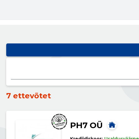
7 ettevõtet
PH7 OÜ
Krediidiskoor:
Usaldusväärne