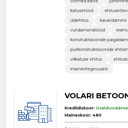
võtmed kätte
juhtimin
katusetööd
ehitusette
üldehitus
kavandamine
vundamenditööd
eramu
konstruktsioonide paigaldam
puitkonstruktsioonide ehita
viilkatuse ehitus
ehitus
inseneritegevused
VOLARI BETOO
Krediidiskoor:
Usaldusväärne
Maineskoor:
480