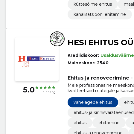
küttesõlme ehitus
maak
kanalisatsiooni ehitamine
HESI EHITUS OÜ
Krediidiskoor:
Usaldusväärne
Maineskoor:
2540
Ehitus ja renoveerimine 
Meie professionaalne meeskond
5.0
kvaliteetseid materjale ja kaasa
1 hinnang
hubane elukeskkond.
vahelagede ehitus
ehitu
ehitus- ja kinnisvarateenused
ehitus
ehitamine
ehitus ja renoveerimine