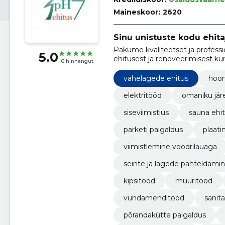
Maineskoor:
2620
Sinu unistuste kodu ehita
Pakume kvaliteetset ja profess
5.0
ehitusest ja renoveerimisest kuni
6 hinnangut
vastupidavad ja stiilsed lahendu
vahelagede ehitus
hoon
elektritööd
omaniku järe
siseviimistlus
sauna ehi
parketi paigaldus
plaati
viimistlemine voodrilauaga
seinte ja lagede pahteldami
kipsitööd
müüritööd
vundamenditööd
sanit
põrandakütte paigaldus