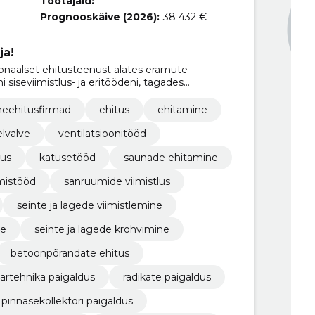
Töötajaid:
–
Prognooskäive (2026):
38 432 €
ja!
ionaalset ehitusteenust alates eramute
 siseviimistlus- ja eritöödeni, tagades
sed vastavalt klientide vajadustele.
eehitusfirmad
ehitus
ehitamine
lvalve
ventilatsioonitööd
tus
katusetööd
saunade ehitamine
mistööd
sanruumide viimistlus
seinte ja lagede viimistlemine
ne
seinte ja lagede krohvimine
betoonpõrandate ehitus
aartehnika paigaldus
radikate paigaldus
pinnasekollektori paigaldus