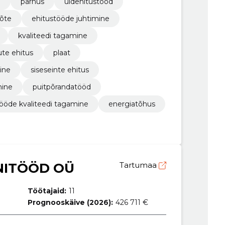
e
pärnus
üldehitustööd
võte
ehitustööde juhtimine
kvaliteedi tagamine
te ehitus
plaat
ine
siseseinte ehitus
mine
puitpõrandatööd
tööde kvaliteedi tagamine
energiatõhus
NITÖÖD OÜ
Tartumaa
Töötajaid:
11
Prognooskäive (2026):
426 711 €