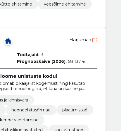
ütte ehitamine
veesõlme ehitamine
Harjumaa
Töötajaid:
3
Prognooskäive (2026):
58 137 €
- loome unistuste kodu!
 omab pikaajalist kogemust ning kasutab
egseid tehnoloogiaid, et luua unikaalne ja
s ja kinnisvara
hooneehitusfirmad
plaatimistöö
akende vahetamine
ehituslikud avatäited
soojustustööd