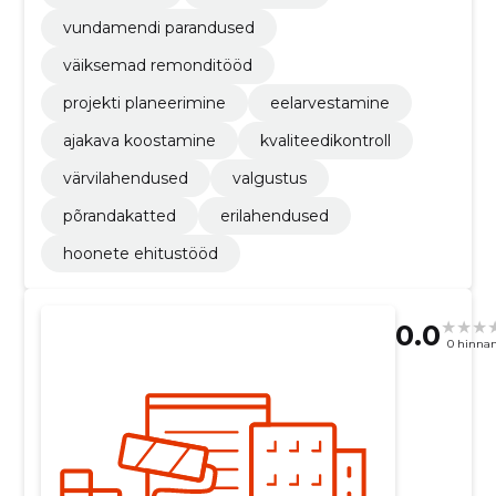
vundamendi parandused
väiksemad remonditööd
projekti planeerimine
eelarvestamine
ajakava koostamine
kvaliteedikontroll
värvilahendused
valgustus
põrandakatted
erilahendused
hoonete ehitustööd
0.0
0 hinna