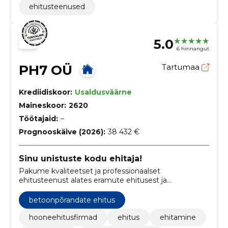
ehitusteenused
5.0
6 hinnangut
PH7 OÜ
Tartumaa
Krediidiskoor:
Usaldusväärne
Maineskoor:
2620
Töötajaid:
–
Prognooskäive (2026):
38 432 €
Sinu unistuste kodu ehitaja!
Pakume kvaliteetset ja professionaalset
ehitusteenust alates eramute ehitusest ja
renoveerimisest kuni siseviimistlus- ja eritöödeni,
tagades vastupidavad ja stiilsed lahendused vastavalt
betoonpõrandate ehitus
klientide vajadustele.
hooneehitusfirmad
ehitus
ehitamine