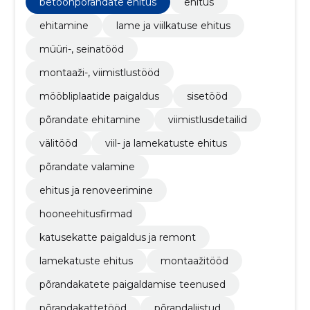
betoonpõrandate ehitus
ehitus
välitööd
ehitamine
lame ja viilkatuse ehitus
müüri-, seinatööd
montaaži-, viimistlustööd
mööbliplaatide paigaldus
sisetööd
põrandate ehitamine
viimistlusdetailid
välitööd
viil- ja lamekatuste ehitus
põrandate valamine
ehitus ja renoveerimine
hooneehitusfirmad
katusekatte paigaldus ja remont
lamekatuste ehitus
montaažitööd
põrandakatete paigaldamise teenused
põrandakattetööd
põrandaliistud