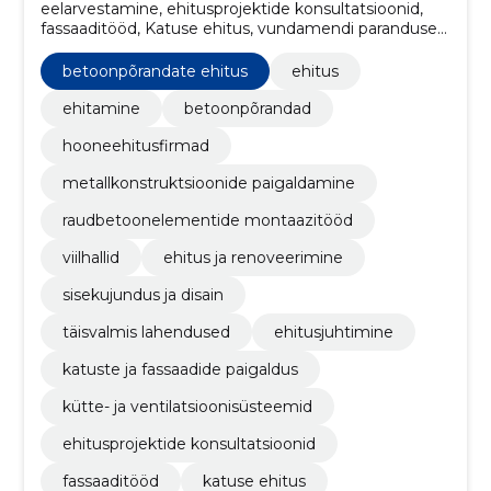
eelarvestamine, ehitusprojektide konsultatsioonid,
fassaaditööd, Katuse ehitus, vundamendi parandused,
väiksemad remonditööd, projekti planeerimine,
põrandakatted, VALGUSTUS, Värvilahendused
betoonpõrandate ehitus
ehitus
ehitamine
betoonpõrandad
hooneehitusfirmad
metallkonstruktsioonide paigaldamine
raudbetoonelementide montaazitööd
viilhallid
ehitus ja renoveerimine
sisekujundus ja disain
täisvalmis lahendused
ehitusjuhtimine
katuste ja fassaadide paigaldus
kütte- ja ventilatsioonisüsteemid
ehitusprojektide konsultatsioonid
fassaaditööd
katuse ehitus