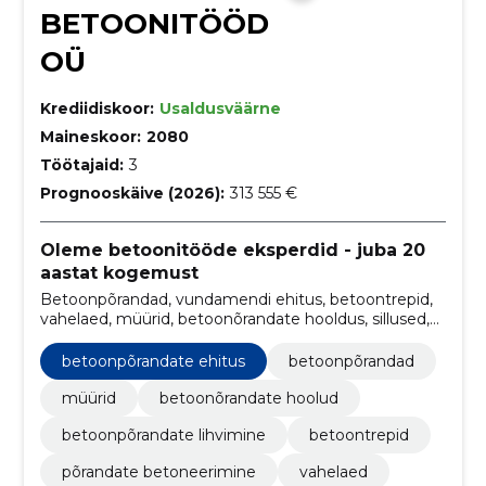
BETOONITÖÖD
OÜ
Krediidiskoor:
Usaldusväärne
Maineskoor:
2080
Töötajaid:
3
Prognooskäive (2026):
313 555 €
Oleme betoonitööde eksperdid - juba 20
aastat kogemust
Betoonpõrandad, vundamendi ehitus, betoontrepid,
vahelaed, müürid, betoonõrandate hooldus, sillused,
vundamendi valamine, betoonpõrandate lihvimine
betoonpõrandate ehitus
betoonpõrandad
müürid
betoonõrandate hoolud
betoonpõrandate lihvimine
betoontrepid
põrandate betoneerimine
vahelaed