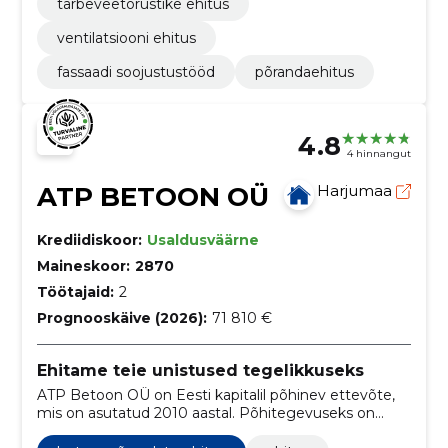
tarbeveetorustike ehitus
ventilatsiooni ehitus
fassaadi soojustustööd
põrandaehitus
4.8
4 hinnangut
ATP BETOON OÜ
Harjumaa
Krediidiskoor:
Usaldusväärne
Maineskoor:
2870
Töötajaid:
2
Prognooskäive (2026):
71 810 €
Ehitame teie unistused tegelikkuseks
ATP Betoon OÜ on Eesti kapitalil põhinev ettevõte,
mis on asutatud 2010 aastal. Põhitegevuseks on
eramu ehitus ja erinevate üldehitustööde