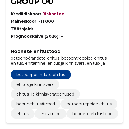
GROUP OÜ
Krediidiskoor:
Riskantne
Maineskoor:
-11 000
Töötajaid:
–
Prognooskäive (2026):
–
Hoonete ehitustööd
betoonpõrandate ehitus, betoontreppide ehitus,
ehitus, ehitamine, ehitus ja kinnisvara, ehitus- ja
kinnisvarateenused, hooneehitusfirmad
betoonpõrandate ehitus
ehitus ja kinnisvara
ehitus- ja kinnisvarateenused
hooneehitusfirmad
betoontreppide ehitus
ehitus
ehitamine
hoonete ehitustööd