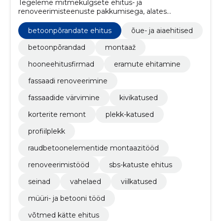
Tegeleme mitmekülgsete ehitus- ja
renoveerimisteenuste pakkumisega, alates
betoonpõrandate valmistamisest kuni katustöödeni,
tuues teie ehitus- ja kujundusunelmad ellu Lõuna-
betoonpõrandate ehitus
õue- ja aiaehitised
Eestis.
betoonpõrandad
montaaž
hooneehitusfirmad
eramute ehitamine
fassaadi renoveerimine
fassaadide värvimine
kivikatused
korterite remont
plekk-katused
profiilplekk
raudbetoonelementide montaazitööd
renoveerimistööd
sbs-katuste ehitus
seinad
vahelaed
viilkatused
müüri- ja betooni tööd
võtmed kätte ehitus