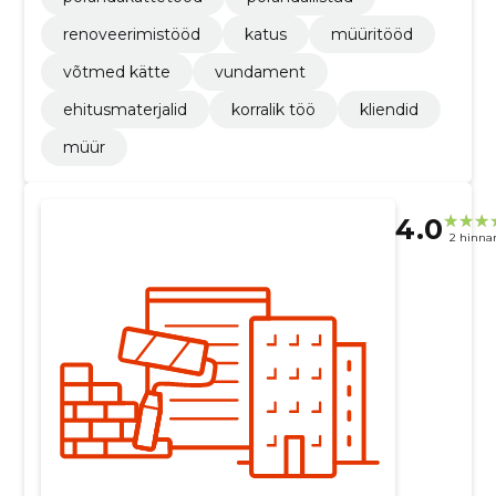
renoveerimistööd
katus
müüritööd
võtmed kätte
vundament
ehitusmaterjalid
korralik töö
kliendid
müür
4.0
2 hinna