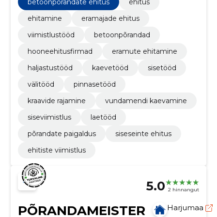
teostamine.
betoonpõrandate ehitus
ehitus
ehitamine
eramajade ehitus
viimistlustööd
betoonpõrandad
hooneehitusfirmad
eramute ehitamine
haljastustööd
kaevetööd
sisetööd
välitööd
pinnasetööd
kraavide rajamine
vundamendi kaevamine
siseviimistlus
laetööd
põrandate paigaldus
siseseinte ehitus
ehitiste viimistlus
5.0
2 hinnangut
PÕRANDAMEISTER
Harjumaa