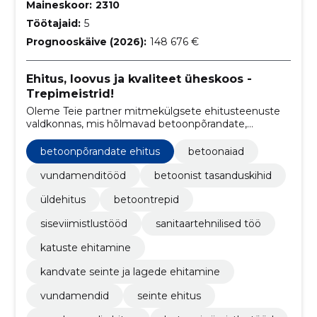
Maineskoor:
2310
Töötajaid:
5
Prognooskäive (2026):
148 676 €
Ehitus, loovus ja kvaliteet üheskoos -
Trepimeistrid!
Oleme Teie partner mitmekülgsete ehitusteenuste
valdkonnas, mis hõlmavad betoonpõrandate,
vundamentide, üldehituse, betoontreppide ja
betoonaedade rajamist.
betoonpõrandate ehitus
betoonaiad
vundamenditööd
betoonist tasanduskihid
üldehitus
betoontrepid
siseviimistlustööd
sanitaartehnilised töö
katuste ehitamine
kandvate seinte ja lagede ehitamine
vundamendid
seinte ehitus