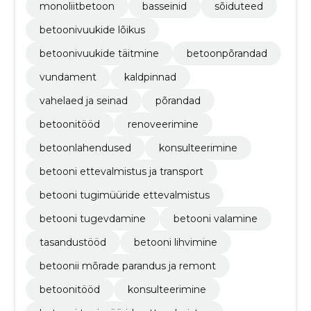
monoliitbetoon
basseinid
sõiduteed
betoonivuukide lõikus
betoonivuukide täitmine
betoonpõrandad
vundament
kaldpinnad
vahelaed ja seinad
põrandad
betoonitööd
renoveerimine
betoonlahendused
konsulteerimine
betooni ettevalmistus ja transport
betooni tugimüüride ettevalmistus
betooni tugevdamine
betooni valamine
tasandustööd
betooni lihvimine
betoonii mõrade parandus ja remont
betoonitööd
konsulteerimine