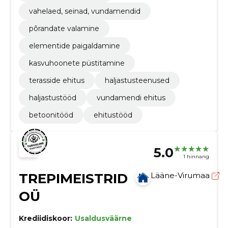
vahelaed, seinad, vundamendid
põrandate valamine
elementide paigaldamine
kasvuhoonete püstitamine
terasside ehitus
haljastusteenused
haljastustööd
vundamendi ehitus
betoonitööd
ehitustööd
5.0
1 hinnang
TREPIMEISTRID
Lääne-Virumaa
OÜ
Krediidiskoor:
Usaldusväärne