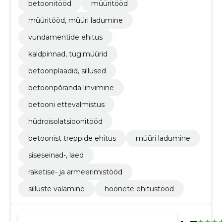
betoonitööd
müüritööd
müüritööd, müüri ladumine
vundamentide ehitus
kaldpinnad, tugimüürid
betoonplaadid, sillused
betoonpõranda lihvimine
betooni ettevalmistus
hüdroisolatsioonitööd
betoonist treppide ehitus
müüri ladumine
siseseinad-, laed
raketise- ja armeerimistööd
silluste valamine
hoonete ehitustööd