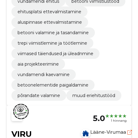
vundamendi ehitus
betooni viimistlustööd
ehitusplatsi ettevalmistamine
aluspinnase ettevalmistamine
betooni valamine ja tasandamine
trepi viimistlemine ja töötlemine
viimased täiendused ja üleadnmine
aia projekteerimine
vundamendi kaevamine
betoonelementide paigaldamine
põrandate valamine
muud eriehitustööd
5.0
1 hinnang
VIRU
Lääne-Virumaa