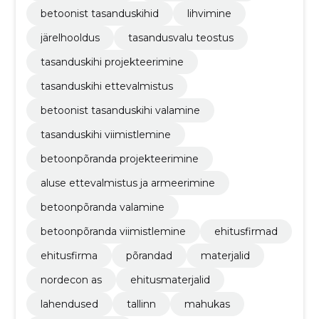
betoonist tasanduskihid
lihvimine
järelhooldus
tasandusvalu teostus
tasanduskihi projekteerimine
tasanduskihi ettevalmistus
betoonist tasanduskihi valamine
tasanduskihi viimistlemine
betoonpõranda projekteerimine
aluse ettevalmistus ja armeerimine
betoonpõranda valamine
betoonpõranda viimistlemine
ehitusfirmad
ehitusfirma
põrandad
materjalid
nordecon as
ehitusmaterjalid
lahendused
tallinn
mahukas