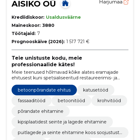
AISIKO OÜ
Harjumaa
Krediidiskoor:
Usaldusväärne
Maineskoor:
3880
Töötajaid:
7
Prognooskäive (2026):
1 517 721 €
Teie unistuste kodu, meie
professionaalide kätes!
Meie teenused hõlmavad kõike alates eramajade
ehitusest kuni spetsialiseeritud restaureerimis- ja
viimistlustöödeni, tagades igas etapis täpsuse ja
usaldusväärsuse.
betoonpõrandate ehitus
katusetööd
fassaaditööd
betoonitööd
krohvitööd
põrandate ehitamine
kipsplaatidest seinte ja lagede ehitamine
puitlagede ja seinte ehitamine koos soojustustö
ödega