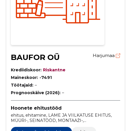
BAUFOR OÜ
Harjumaa
Krediidiskoor:
Riskantne
Maineskoor:
-7491
Töötajaid:
–
Prognooskäive (2026):
–
Hoonete ehitustööd
ehitus, ehitamine, LAME JA VIILKATUSE EHITUS,
MÜÜRI-, SEINATÖÖD, MONTAAŽI-,
VIIMISTLUSTÖÖD, MÖÖBLIPLAATIDE PAIGALDUS,
sisetööd, Põrandate ehitamine, Viimistlusdetailid,