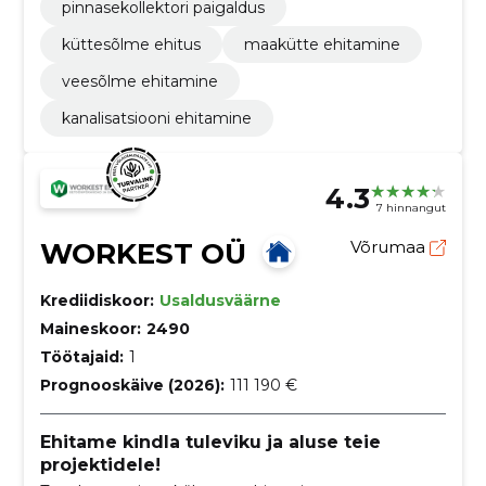
pinnasekollektori paigaldus
küttesõlme ehitus
maakütte ehitamine
veesõlme ehitamine
kanalisatsiooni ehitamine
4.3
7 hinnangut
WORKEST OÜ
Võrumaa
Krediidiskoor:
Usaldusväärne
Maineskoor:
2490
Töötajaid:
1
Prognooskäive (2026):
111 190 €
Ehitame kindla tuleviku ja aluse teie
projektidele!