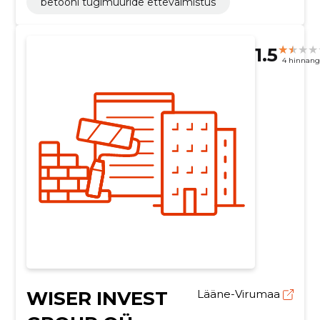
betooni tugimüüride ettevalmistus
1.5
4 hinnang
WISER INVEST
Lääne-Virumaa