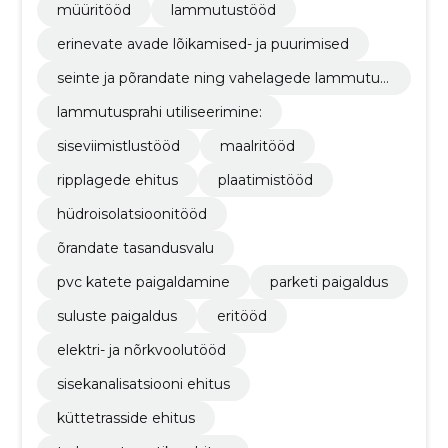
müüritööd
lammutustööd
erinevate avade lõikamised- ja puurimised
seinte ja põrandate ning vahelagede lammutus
tööd
lammutusprahi utiliseerimine:
siseviimistlustööd
maalritööd
ripplagede ehitus
plaatimistööd
hüdroisolatsioonitööd
õrandate tasandusvalu
pvc katete paigaldamine
parketi paigaldus
suluste paigaldus
eritööd
elektri- ja nõrkvoolutööd
sisekanalisatsiooni ehitus
küttetrasside ehitus