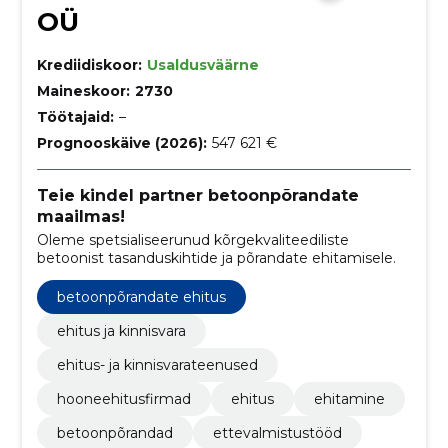
OÜ
Krediidiskoor:
Usaldusväärne
Maineskoor:
2730
Töötajaid:
–
Prognooskäive (2026):
547 621 €
Teie kindel partner betoonpõrandate
maailmas!
Oleme spetsialiseerunud kõrgekvaliteediliste
betoonist tasanduskihtide ja põrandate ehitamisele.
betoonpõrandate ehitus
ehitus ja kinnisvara
ehitus- ja kinnisvarateenused
hooneehitusfirmad
ehitus
ehitamine
betoonpõrandad
ettevalmistustööd