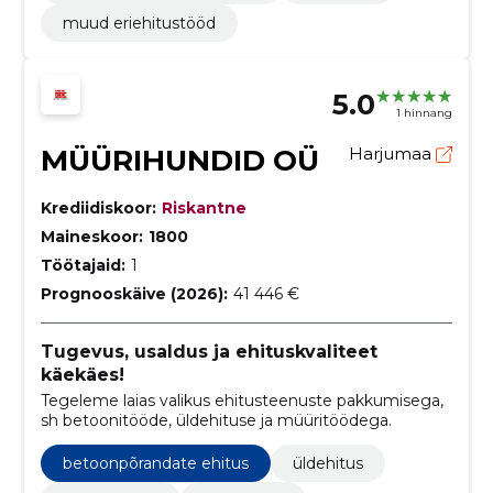
muud eriehitustööd
5.0
1 hinnang
MÜÜRIHUNDID OÜ
Harjumaa
Krediidiskoor:
Riskantne
Maineskoor:
1800
Töötajaid:
1
Prognooskäive (2026):
41 446 €
Tugevus, usaldus ja ehituskvaliteet
käekäes!
Tegeleme laias valikus ehitusteenuste pakkumisega,
sh betoonitööde, üldehituse ja müüritöödega.
betoonpõrandate ehitus
üldehitus