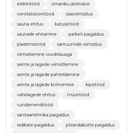
elektritööd
omaniku järelvalve
ventilatsioonitööd
siseviimistlus
sauna ehitus
katusetööd
saunade ehitamine
parketi paigaldus
plaatimistööd
sanruumide viimistlus
viimistlemine voodrilauaga
seinte ja lagede viimistlemine
seinte ja lagede pahteldamine
seinte ja lagede krohvimine
kipsitööd
vahelagede ehitus
müüritööd
vundamenditööd
sanitaartehnika paigaldus
radikate paigaldus
põrandakütte paigaldus