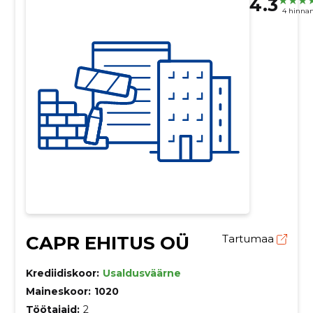
4.3
4 hinna
CAPR EHITUS OÜ
Tartumaa
Krediidiskoor:
Usaldusväärne
Maineskoor:
1020
Töötajaid:
2