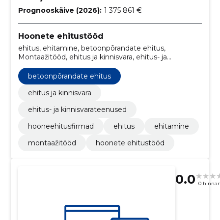
Prognooskäive (2026):
1 375 861 €
Hoonete ehitustööd
ehitus, ehitamine, betoonpõrandate ehitus,
Montaažitööd, ehitus ja kinnisvara, ehitus- ja
kinnisvarateenused, hooneehitusfirmad
betoonpõrandate ehitus
ehitus ja kinnisvara
ehitus- ja kinnisvarateenused
hooneehitusfirmad
ehitus
ehitamine
montaažitööd
hoonete ehitustööd
0.0
0 hinna