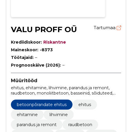
VALU PROFF OÜ
Tartumaa
Krediidiskoor:
Riskantne
Maineskoor:
-8373
Töötajaid:
–
Prognooskäive (2026):
–
Müüritööd
ehitus, ehitamine, lihvimine, parandus ja remont,
raudbetoon, monoliitbetoon, basseinid, sõiduteed,
Betoonivuukide lõikus, Betoonivuukide täitmine
betoonpõrandate ehitus
ehitus
ehitamine
lihvimine
parandus ja remont
raudbetoon