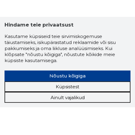
Hindame teie privaatsust
Kasutame küpsiseid teie sirvimiskogemuse
täiustamiseks, isikupärastatud reklaamide või sisu
pakkumiseks ja oma liikluse analüüsimiseks. Kui
klõpsate "nõustu kõigiga", nõustute kõikide meie
küpsiste kasutamisega.
Nõustu kõigiga
Küpsistest
Ainult vajalikud