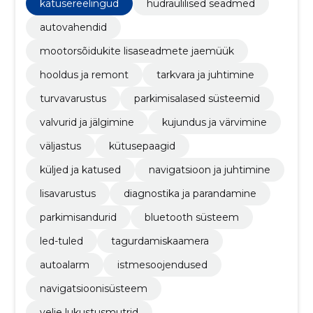
lisaseadmeid.
katusereelingud
hüdraulilised seadmed
autovahendid
mootorsõidukite lisaseadmete jaemüük
hooldus ja remont
tarkvara ja juhtimine
turvavarustus
parkimisalased süsteemid
valvurid ja jälgimine
kujundus ja värvimine
väljastus
kütusepaagid
küljed ja katused
navigatsioon ja juhtimine
lisavarustus
diagnostika ja parandamine
parkimisandurid
bluetooth süsteem
led-tuled
tagurdamiskaamera
autoalarm
istmesoojendused
navigatsioonisüsteem
velje lukustusmutrid