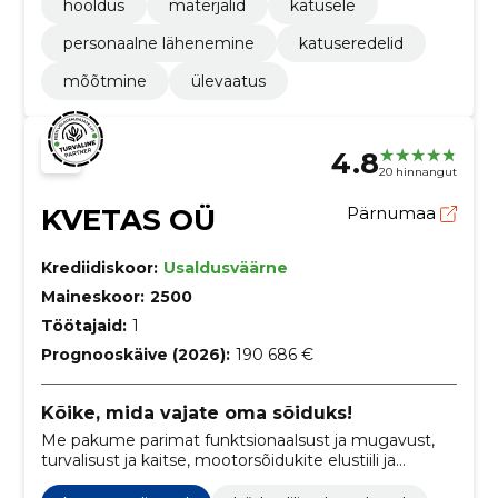
hooldus
materjalid
katusele
personaalne lähenemine
katuseredelid
mõõtmine
ülevaatus
4.8
20 hinnangut
KVETAS OÜ
Pärnumaa
Krediidiskoor:
Usaldusväärne
Maineskoor:
2500
Töötajaid:
1
Prognooskäive (2026):
190 686 €
Kõike, mida vajate oma sõiduks!
Me pakume parimat funktsionaalsust ja mugavust,
turvalisust ja kaitse, mootorsõidukite elustiili ja
välimust. Lisaks pakume laias valikus autovarustust ja