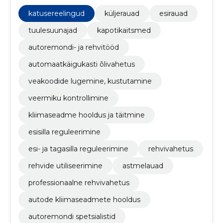
automaatkäigukasti õlivahetus, Veakoodide
lugemine, kustutamine, Veermiku kontrollimine,
katusereelingud
küljerauad
esirauad
kliimaseadme hooldus ja täitmine
tuulesuunajad
kapotikaitsmed
autoremondi- ja rehvitööd
automaatkäigukasti õlivahetus
veakoodide lugemine, kustutamine
veermiku kontrollimine
kliimaseadme hooldus ja täitmine
esisilla reguleerimine
esi- ja tagasilla reguleerimine
rehvivahetus
rehvide utiliseerimine
astmelauad
professionaalne rehvivahetus
autode kliimaseadmete hooldus
autoremondi spetsialistid