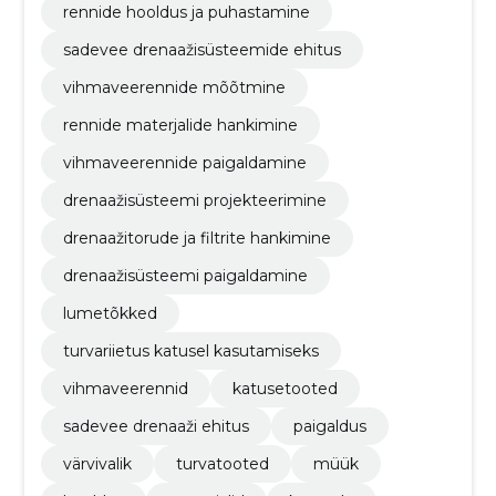
rennide hooldus ja puhastamine
sadevee drenaažisüsteemide ehitus
vihmaveerennide mõõtmine
rennide materjalide hankimine
vihmaveerennide paigaldamine
drenaažisüsteemi projekteerimine
drenaažitorude ja filtrite hankimine
drenaažisüsteemi paigaldamine
lumetõkked
turvariietus katusel kasutamiseks
vihmaveerennid
katusetooted
sadevee drenaaži ehitus
paigaldus
värvivalik
turvatooted
müük