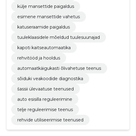
külje mansettide paigaldus
esimene mansettide vahetus
katuseraamide paigaldus
tuuleklaasidele mõeldud tuulesuunajad
kapoti kaitseautomaatika
rehvitööd ja hooldus
automaatkäigukasti õlivahetuse teenus
sõiduki veakoodide diagnostika
šassii ülevaatuse teenused
auto esisilla reguleerimine
telje reguleerimise teenus
rehvide utiliseerimise teenused