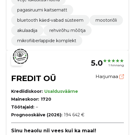
pagasiruumi kaitsematt
bluetooth käed-vabad süsteem
mootoriõli
akulaadija
rehvirõhu mõõtja
mikrofiiberlappide komplekt
5.0
1 hinnang
FREDIT OÜ
Harjumaa
Krediidiskoor:
Usaldusväärne
Maineskoor:
1720
Töötajaid:
–
Prognooskäive (2026):
194 642 €
Sinu heaolu nii vees kui ka maal!