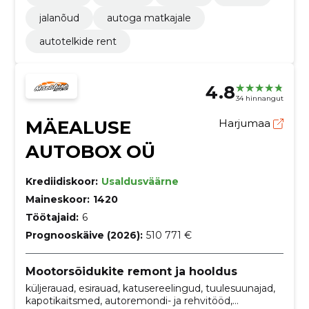
jalanõud
autoga matkajale
autotelkide rent
4.8
34 hinnangut
MÄEALUSE
Harjumaa
AUTOBOX OÜ
Krediidiskoor:
Usaldusväärne
Maineskoor:
1420
Töötajaid:
6
Prognooskäive (2026):
510 771 €
Mootorsõidukite remont ja hooldus
küljerauad, esirauad, katusereelingud, tuulesuunajad,
kapotikaitsmed, autoremondi- ja rehvitööd,