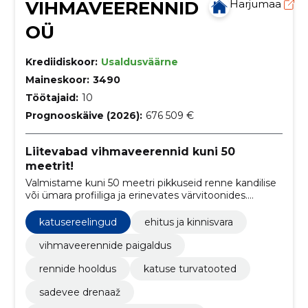
VIHMAVEERENNID
Harjumaa
OÜ
Krediidiskoor:
Usaldusväärne
Maineskoor:
3490
Töötajaid:
10
Prognooskäive (2026):
676 509 €
Liitevabad vihmaveerennid kuni 50
meetrit!
Valmistame kuni 50 meetri pikkuseid renne kandilise
või ümara profiiliga ja erinevates värvitoonides.
Paigaldame ja hooldame!
katusereelingud
ehitus ja kinnisvara
vihmaveerennide paigaldus
rennide hooldus
katuse turvatooted
sadevee drenaaž