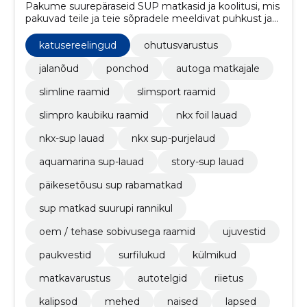
Pakume suurepäraseid SUP matkasid ja koolitusi, mis
pakuvad teile ja teie sõpradele meeldivat puhkust ja
põnevaid elamusi.
katusereelingud
ohutusvarustus
jalanõud
ponchod
autoga matkajale
slimline raamid
slimsport raamid
slimpro kaubiku raamid
nkx foil lauad
nkx-sup lauad
nkx sup-purjelaud
aquamarina sup-lauad
story-sup lauad
päikesetõusu sup rabamatkad
sup matkad suurupi rannikul
oem / tehase sobivusega raamid
ujuvestid
paukvestid
surfilukud
külmikud
matkavarustus
autotelgid
riietus
kalipsod
mehed
naised
lapsed