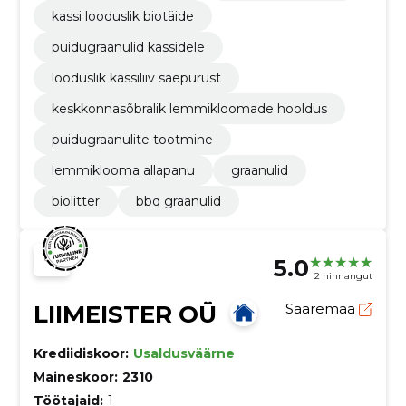
kassi looduslik biotäide
puidugraanulid kassidele
looduslik kassiliiv saepurust
keskkonnasõbralik lemmikloomade hooldus
puidugraanulite tootmine
lemmiklooma allapanu
graanulid
biolitter
bbq graanulid
5.0
2 hinnangut
LIIMEISTER OÜ
Saaremaa
Krediidiskoor:
Usaldusväärne
Maineskoor:
2310
Töötajaid:
1