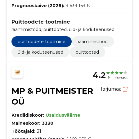
Prognooskäive (2026):
3 639 163 €
Puittoodete tootmine
raamimistööd, puittooted, üld- ja koduteenused
puittoodete tootmine
raamimistööd
üld- ja koduteenused
puittooted
4.2
9 hinnangut
MP & PUITMEISTER
Harjumaa
OÜ
Krediidiskoor:
Usaldusväärne
Maineskoor:
3330
Töötajaid:
21