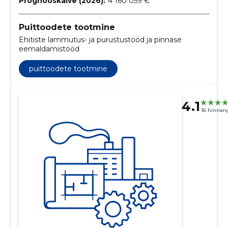
Prognooskäive (2026):
4 160 059 €
Puittoodete tootmine
Ehitiste lammutus- ja purustustööd ja pinnase
eemaldamistööd
puittoodete tootmine
4.1
16 hinnan