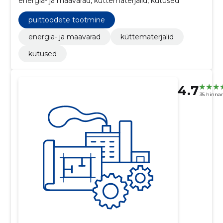
energia- ja maavarad, küttematerjalid, kütused
puittoodete tootmine
energia- ja maavarad
küttematerjalid
kütused
4.7
35 hinna