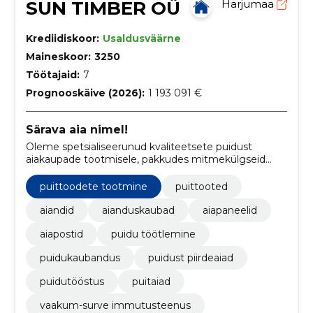
SUN TIMBER OÜ
Harjumaa
Krediidiskoor:
Usaldusväärne
Maineskoor:
3250
Töötajaid:
7
Prognooskäive (2026):
1 193 091 €
Särava aia nimel!
Oleme spetsialiseerunud kvaliteetsete puidust
aiakaupade tootmisele, pakkudes mitmekülgseid
lahendusi alates palissadidest ja terrassiplaatidest kuni
lillekastide ja laste liivakastideni.
puittoodete tootmine
puittooted
aiandid
aianduskaubad
aiapaneelid
aiapostid
puidu töötlemine
puidukaubandus
puidust piirdeaiad
puidutööstus
puitaiad
vaakum-surve immutusteenus