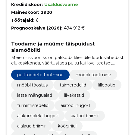
Krediidiskoor:
Usaldusväärne
Maineskoor:
2920
Töötajaid:
6
Prognooskäive (2026):
494 912 €
Toodame ja müüme täispuidust
aiamööblit!
Meie missiooniks on pakkuda kliendile looduslähedast
elukeskkonda, väärtustada puitu kui kvaliteetset
keskkonnasõbraliku materjali, luua mööblit säilitades
puidu omapära ja naturaalsust, arvestada tellija soove-
puittoodete tootmine
mööbli tootmine
vajadusi materjali ning disaini valimisel. Pakume
jaemüügi ettevõtetele alati parima hinna ja kvaliteedi
mööblitööstus
taimeredelid
lillepotid
suhtega tooteid.
laste mängualad
liivakastid
turnimisredelid
aiatool hugo-1
aiakomplekt hugo-1
aiatool briimir
aialaud briimir
köögiriiul