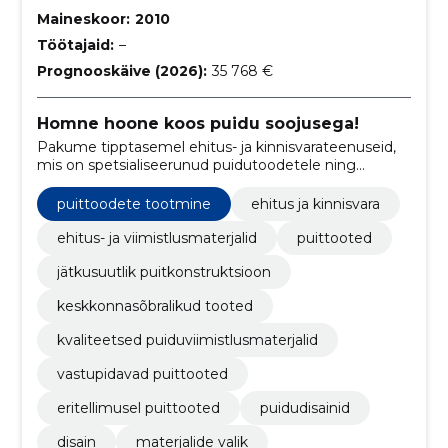
Maineskoor:
2010
Töötajaid:
–
Prognooskäive (2026):
35 768 €
Homne hoone koos puidu soojusega!
Pakume tipptasemel ehitus- ja kinnisvarateenuseid,
mis on spetsialiseerunud puidutoodetele ning
ajaproovile vastavatele ehitus- ja
viimistlusmaterjalidele.
puittoodete tootmine
ehitus ja kinnisvara
ehitus- ja viimistlusmaterjalid
puittooted
jätkusuutlik puitkonstruktsioon
keskkonnasõbralikud tooted
kvaliteetsed puiduviimistlusmaterjalid
vastupidavad puittooted
eritellimusel puittooted
puidudisainid
disain
materjalide valik