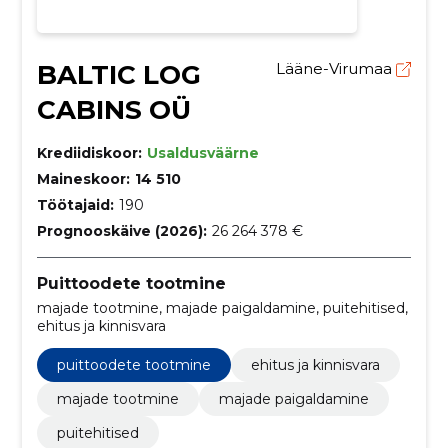
BALTIC LOG
Lääne-Virumaa
CABINS OÜ
Krediidiskoor:
Usaldusväärne
Maineskoor:
14 510
Töötajaid:
190
Prognooskäive (2026):
26 264 378 €
Puittoodete tootmine
majade tootmine, majade paigaldamine, puitehitised,
ehitus ja kinnisvara
puittoodete tootmine
ehitus ja kinnisvara
majade tootmine
majade paigaldamine
puitehitised