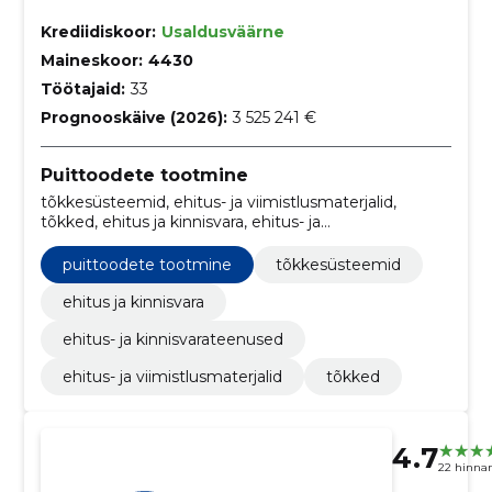
Krediidiskoor:
Usaldusväärne
Maineskoor:
4430
Töötajaid:
33
Prognooskäive (2026):
3 525 241 €
Puittoodete tootmine
tõkkesüsteemid, ehitus- ja viimistlusmaterjalid,
tõkked, ehitus ja kinnisvara, ehitus- ja
kinnisvarateenused
puittoodete tootmine
tõkkesüsteemid
ehitus ja kinnisvara
ehitus- ja kinnisvarateenused
ehitus- ja viimistlusmaterjalid
tõkked
4.7
22 hinna