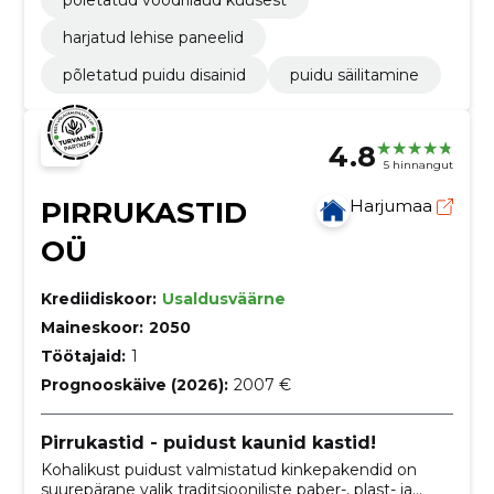
harjatud lehise paneelid
põletatud puidu disainid
puidu säilitamine
4.8
5 hinnangut
PIRRUKASTID
Harjumaa
OÜ
Krediidiskoor:
Usaldusväärne
Maineskoor:
2050
Töötajaid:
1
Prognooskäive (2026):
2007 €
Pirrukastid - puidust kaunid kastid!
Kohalikust puidust valmistatud kinkepakendid on
suurepärane valik traditsiooniliste paber-, plast- ja