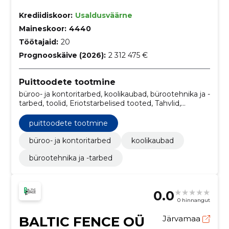
Krediidiskoor:
Usaldusväärne
Maineskoor:
4440
Töötajaid:
20
Prognooskäive (2026):
2 312 475 €
Puittoodete tootmine
büroo- ja kontoritarbed, koolikaubad, bürootehnika ja -
tarbed, toolid, Eriotstarbelised tooted, Tahvlid,
Mööbel, Projektorid, koolimööbel
puittoodete tootmine
büroo- ja kontoritarbed
koolikaubad
bürootehnika ja -tarbed
0.0
0 hinnangut
BALTIC FENCE OÜ
Järvamaa