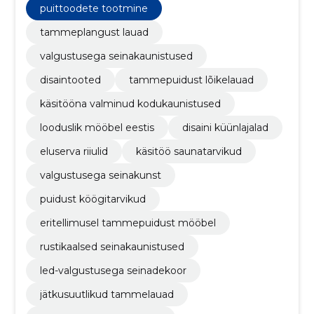
puittoodete tootmine
tammeplangust lauad
valgustusega seinakaunistused
disaintooted
tammepuidust lõikelauad
käsitööna valminud kodukaunistused
looduslik mööbel eestis
disaini küünlajalad
eluserva riiulid
käsitöö saunatarvikud
valgustusega seinakunst
puidust köögitarvikud
eritellimusel tammepuidust mööbel
rustikaalsed seinakaunistused
led-valgustusega seinadekoor
jätkusuutlikud tammelauad