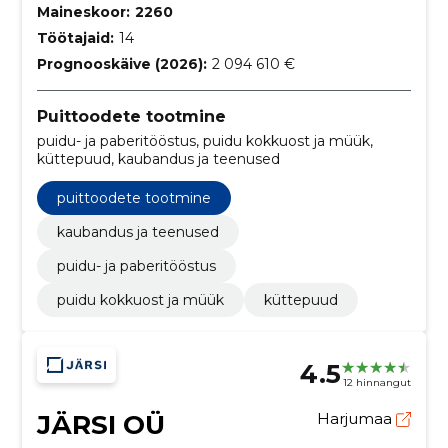
Maineskoor:
2260
Töötajaid:
14
Prognooskäive (2026):
2 094 610 €
Puittoodete tootmine
puidu- ja paberitööstus, puidu kokkuost ja müük,
küttepuud, kaubandus ja teenused
puittoodete tootmine
kaubandus ja teenused
puidu- ja paberitööstus
puidu kokkuost ja müük
küttepuud
4.5
12 hinnangut
JÄRSI OÜ
Harjumaa