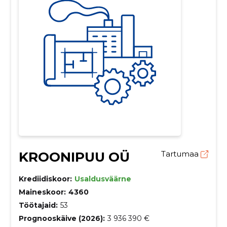
KROONIPUU OÜ
Tartumaa
Krediidiskoor:
Usaldusväärne
Maineskoor:
4360
Töötajaid:
53
Prognooskäive (2026):
3 936 390 €