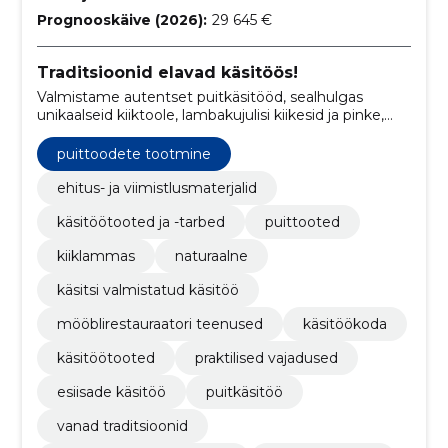
Prognooskäive (2026):
29 645 €
Traditsioonid elavad käsitöös!
Valmistame autentset puitkäsitööd, sealhulgas
unikaalseid kiiktoole, lambakujulisi kiikesid ja pinke,
mis kõik peegeldavad vanade eestlaste
käsitöötraditsioone ja kultuuri.
puittoodete tootmine
ehitus- ja viimistlusmaterjalid
käsitöötooted ja -tarbed
puittooted
kiiklammas
naturaalne
käsitsi valmistatud käsitöö
mööblirestauraatori teenused
käsitöökoda
käsitöötooted
praktilised vajadused
esiisade käsitöö
puitkäsitöö
vanad traditsioonid