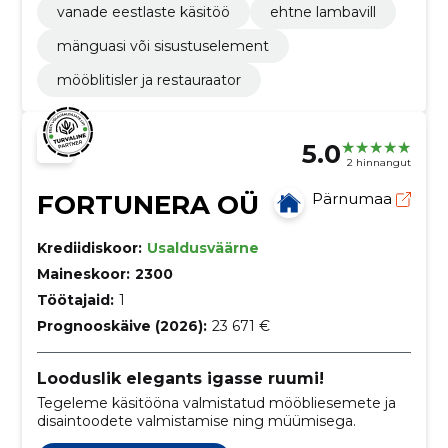
vanade eestlaste käsitöö
ehtne lambavill
mänguasi või sisustuselement
mööblitisler ja restauraator
5.0
2 hinnangut
FORTUNERA OÜ
Pärnumaa
Krediidiskoor:
Usaldusväärne
Maineskoor:
2300
Töötajaid:
1
Prognooskäive (2026):
23 671 €
Looduslik elegants igasse ruumi!
Tegeleme käsitööna valmistatud mööbliesemete ja
disaintoodete valmistamise ning müümisega.