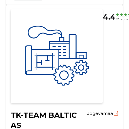
4.4
12 hinn
TK-TEAM BALTIC
Jõgevamaa
AS