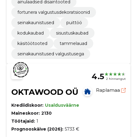
ainulaadsed disaintooted
fortunera valgustusdekoratsioonid
seinakaunistused
puittöö
kodukaubad
sisustuskaubad
käsitöötooted
tammelauad
seinakaunistused valgustusega
4.5
2 hinnangut
OKTAWOOD OÜ
Raplamaa
Krediidiskoor:
Usaldusväärne
Maineskoor:
2130
Töötajaid:
1
Prognooskäive (2026):
5733 €