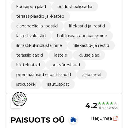
kuusepuu jalad
puidust palissadid
terrassiplaadid ja -katted
aiapaneelid ja -postid
lillekastid ja -restid
laste liivakastid
hallitusvastane kaitsmine
ilmastikukindlustamine
lillekastid- ja restid
terassiplaadid
lastele
kuusejalad
kütteklotsid
puitvõrestikud
peenraäärised e. palissaadid
aiapaneel
istikutokk
istutuspost
4.2
5 hinnangut
PAISUOTS OÜ
Harjumaa