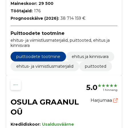
Maineskoor:
29 500
Töötajaid:
176
Prognooskäive (2026):
38 714 159 €
Puittoodete tootmine
ehitus- ja viimistlusmaterjalid, puittooted, ehitus ja
kinnisvara
puittoodete tootmine
ehitus ja kinnisvara
ehitus- ja viimistlusmaterjalid
puittooted
5.0
1 hinnang
OSULA GRAANUL
Harjumaa
OÜ
Krediidiskoor:
Usaldusväärne