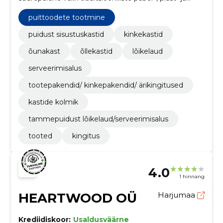
kartongpakendite asemel nii kingituste kui ka
toodete jaoks. Kastidele saame lisada sinu ettevõtte
puittoodete tootmine
logo või lihtsalt kauneid tervitusi, mis annavad
kingitusele isikupära.
puidust sisustuskastid
kinkekastid
õunakast
õllekastid
lõikelaud
serveerimisalus
tootepakendid/ kinkepakendid/ ärikingitused
kastide kolmik
tammepuidust lõikelaud/serveerimisalus
tooted
kingitus
4.0
1 hinnang
HEARTWOOD OÜ
Harjumaa
Krediidiskoor:
Usaldusväärne