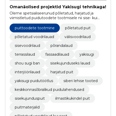
Omanäolised projektid Yakisugi tehnikaga!
Oleme spetsialiseerunud põletatud, harjatud ja
viimistletud puidutoodete tootmisele nii sise- kui
välisrakenduste jaoks.
puittoodete tootmine
põletatud puit
põletatud voodrilauad
välisvoodrilaud
sisevoodrilaud
põrandalaud
terrassilaud
fassaadilauad
yakisugi
shou sugi ban
sisekujunduseks lauad
interjöörilauad
harjatud puit
yakisugi puidutöötlus
siberi lehise tooted
keskkonnasõbralikud puidulahendused
sisekujunduspuit
ilmastikukindel puit
puitmaterjalid
põletatud voodrilaud kuusest