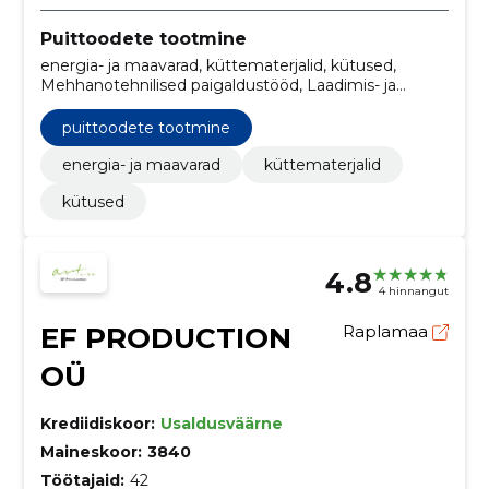
Puittoodete tootmine
energia- ja maavarad, küttematerjalid, kütused,
Mehhanotehnilised paigaldustööd, Laadimis- ja
teisaldusseadmed, Mitmesugused eriotstarbelised
masinad, Eriotstarbelised teisaldatavad konteinerid
puittoodete tootmine
energia- ja maavarad
küttematerjalid
kütused
4.8
4 hinnangut
EF PRODUCTION
Raplamaa
OÜ
Krediidiskoor:
Usaldusväärne
Maineskoor:
3840
Töötajaid:
42