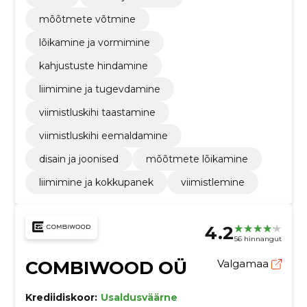
mõõtmete võtmine
lõikamine ja vormimine
kahjustuste hindamine
liimimine ja tugevdamine
viimistluskihi taastamine
viimistluskihi eemaldamine
disain ja joonised
mõõtmete lõikamine
liimimine ja kokkupanek
viimistlemine
4.2
56 hinnangut
COMBIWOOD OÜ
Valgamaa
Krediidiskoor:
Usaldusväärne