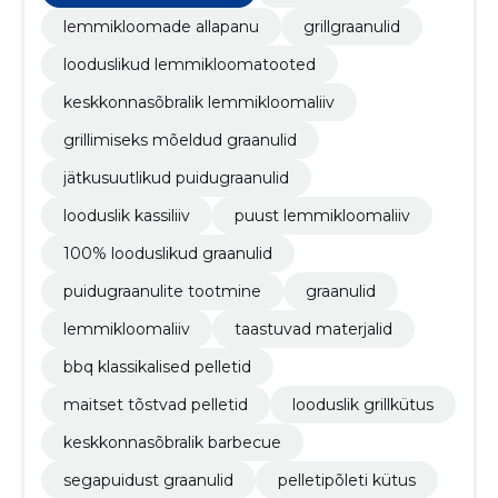
lemmikloomade allapanu
grillgraanulid
looduslikud lemmikloomatooted
keskkonnasõbralik lemmikloomaliiv
grillimiseks mõeldud graanulid
jätkusuutlikud puidugraanulid
looduslik kassiliiv
puust lemmikloomaliiv
100% looduslikud graanulid
puidugraanulite tootmine
graanulid
lemmikloomaliiv
taastuvad materjalid
bbq klassikalised pelletid
maitset tõstvad pelletid
looduslik grillkütus
keskkonnasõbralik barbecue
segapuidust graanulid
pelletipõleti kütus