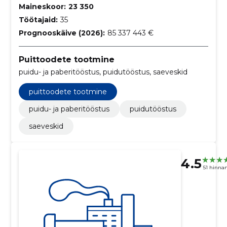
Maineskoor:
23 350
Töötajaid:
35
Prognooskäive (2026):
85 337 443 €
Puittoodete tootmine
puidu- ja paberitööstus, puidutööstus, saeveskid
puittoodete tootmine
puidu- ja paberitööstus
puidutööstus
saeveskid
4.5
51 hinna