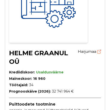
HELME GRAANUL
Harjumaa
OÜ
Krediidiskoor:
Usaldusväärne
Maineskoor:
16 960
Töötajaid:
34
Prognooskäive (2026):
32 741 964 €
Puittoodete tootmine