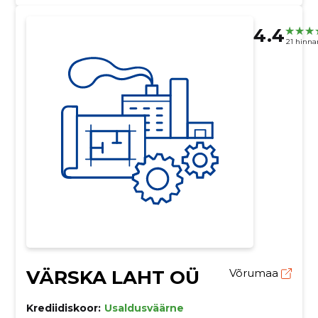
4.4
21 hinn
VÄRSKA LAHT OÜ
Võrumaa
Krediidiskoor:
Usaldusväärne