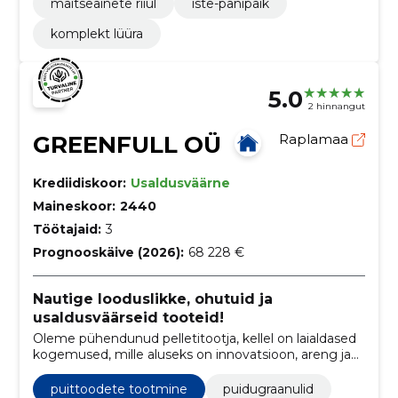
maitseainete riiul
iste-panipaik
komplekt lüüra
5.0
2 hinnangut
GREENFULL OÜ
Raplamaa
Krediidiskoor:
Usaldusväärne
Maineskoor:
2440
Töötajaid:
3
Prognooskäive (2026):
68 228 €
Nautige looduslikke, ohutuid ja
usaldusväärseid tooteid!
Oleme pühendunud pelletitootja, kellel on laialdased
kogemused, mille aluseks on innovatsioon, areng ja
kvaliteet. Pakume kõrgekvaliteedilisi pelleteid!
puittoodete tootmine
puidugraanulid