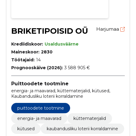
BRIKETIPOISID OÜ
Harjumaa
Krediidiskoor:
Usaldusväärne
Maineskoor:
2830
Töötajaid:
14
Prognooskäive (2026):
3 588 905 €
Puittoodete tootmine
energia- ja maavarad, küttematerjalid, kütused,
Kaubandusliku loterii korraldamine
puittoodete tootmine
energia- ja maavarad
küttematerjalid
kütused
kaubandusliku loterii korraldamine