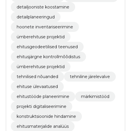
detailjooniste koostamine
detailplaneeringud
hoonete inventariseerimine
ümberehituse projektid
ehitusgeodeetilised teenused
ehitusjärgne kontrollmõõdistus
ümberehituse projektid
tehnilised nõuanded
tehniline järelevalve
ehituse ülevaatused
ehitustööde planeerimine
märkimistööd
projekti digitaliseerimine
konstruktsioonide hindamine
ehitusmaterjalide analüüs