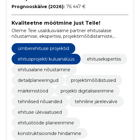
Prognooskäive (2026):
76 447 €
Kvaliteetne mõõtmine just Teile!
Oleme Teie usaldusväärne partner ehitusalase
nõustamise, ekspertiisi, projektimõõdistamiste,
detailjooniste koostamise, detailplaneeringute,
märkimistööde, ümberehituse projektide,
ümberehituse projektid
ehitusejärgsete kontrollmõõdistuste ja ehitusprojekti
digitaliseerimise valdkonnas.
ehitusprojekti kuluanalüüs
ehitusekspertiis
ehitusalane nõustamine
detailplaneeringud
projektimõõdistused
märkimistööd
projekti digitaliseerimine
tehnilised nõuanded
tehniline järelevalve
ehituse ülevaatused
ehitustööde planeerimine
konstruktsioonide hindamine