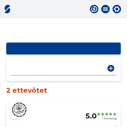
2 ettevõtet
5.0
1 hinnang