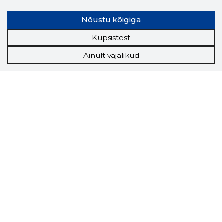
Nõustu kõigiga
Küpsistest
Ainult vajalikud
Storybook
Chrome laiendus
Storybooki laiendus ütleb Sulle, mis firma
veebilehel Sa parajasti viibid ja kui usaldusväärne
see firma täna on.
LAADI LAIENDUS ALLA