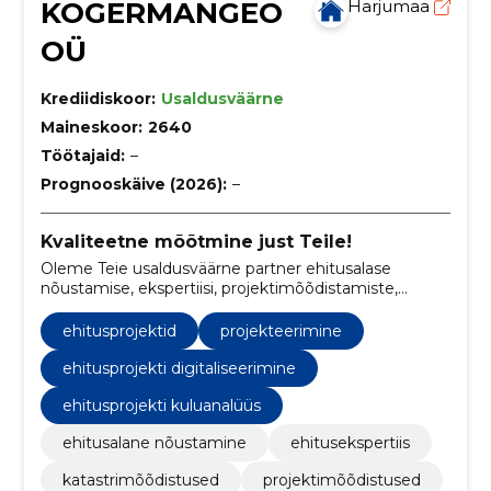
KOGERMANGEO
Harjumaa
OÜ
Krediidiskoor:
Usaldusväärne
Maineskoor:
2640
Töötajaid:
–
Prognooskäive (2026):
–
Kvaliteetne mõõtmine just Teile!
Oleme Teie usaldusväärne partner ehitusalase
nõustamise, ekspertiisi, projektimõõdistamiste,
detailjooniste koostamise, detailplaneeringute,
märkimistööde, ümberehituse projektide,
ehitusprojektid
projekteerimine
ehitusejärgsete kontrollmõõdistuste ja ehitusprojekti
digitaliseerimise valdkonnas.
ehitusprojekti digitaliseerimine
ehitusprojekti kuluanalüüs
ehitusalane nõustamine
ehitusekspertiis
katastrimõõdistused
projektimõõdistused