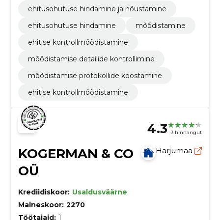
ehitusohutuse hindamine ja nõustamine
ehitusohutuse hindamine
mõõdistamine
ehitise kontrollmõõdistamine
mõõdistamise detailide kontrollimine
mõõdistamise protokollide koostamine
ehitise kontrollmõõdistamine
4.3
3 hinnangut
KOGERMAN & CO
Harjumaa
OÜ
Krediidiskoor:
Usaldusväärne
Maineskoor:
2270
Töötajaid:
1