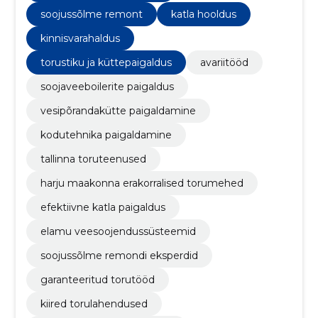
soojussõlme remont
katla hooldus
kinnisvarahaldus
torustiku ja küttepaigaldus
avariitööd
soojaveeboilerite paigaldus
vesipõrandakütte paigaldamine
kodutehnika paigaldamine
tallinna toruteenused
harju maakonna erakorralised torumehed
efektiivne katla paigaldus
elamu veesoojendussüsteemid
soojussõlme remondi eksperdid
garanteeritud torutööd
kiired torulahendused