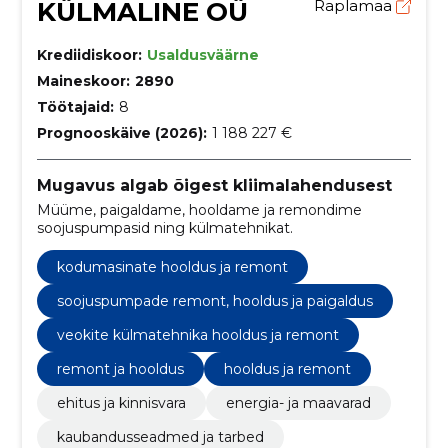
KÜLMALINE OÜ
Raplamaa
Krediidiskoor:
Usaldusväärne
Maineskoor:
2890
Töötajaid:
8
Prognooskäive (2026):
1 188 227 €
Mugavus algab õigest kliimalahendusest
Müüme, paigaldame, hooldame ja remondime
soojuspumpasid ning külmatehnikat.
kodumasinate hooldus ja remont
soojuspumpade remont, hooldus ja paigaldus
veokite külmatehnika hooldus ja remont
remont ja hooldus
hooldus ja remont
ehitus ja kinnisvara
energia- ja maavarad
kaubandusseadmed ja tarbed