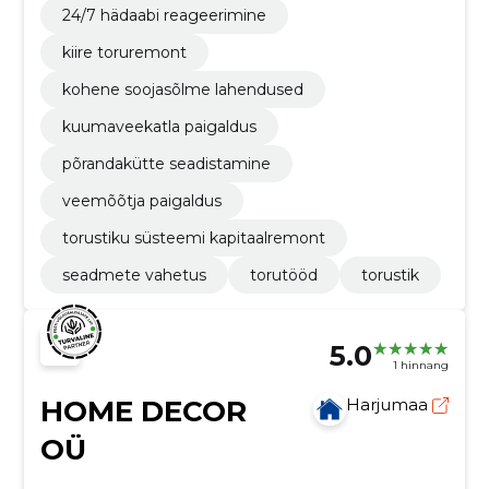
24/7 hädaabi reageerimine
kiire toruremont
kohene soojasõlme lahendused
kuumaveekatla paigaldus
põrandakütte seadistamine
veemõõtja paigaldus
torustiku süsteemi kapitaalremont
seadmete vahetus
torutööd
torustik
5.0
1 hinnang
HOME DECOR
Harjumaa
OÜ