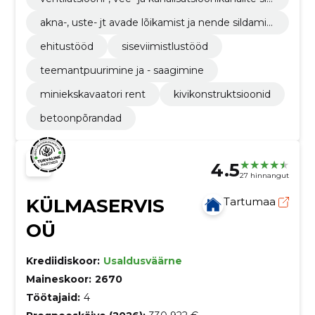
se saagimine ja puurimine
akna-, uste- jt avade lõikamist ja nende sildamin
e
ehitustööd
siseviimistlustööd
teemantpuurimine ja - saagimine
miniekskavaatori rent
kivikonstruktsioonid
betoonpõrandad
4.5
27 hinnangut
KÜLMASERVIS
Tartumaa
OÜ
Krediidiskoor:
Usaldusväärne
Maineskoor:
2670
Töötajaid:
4