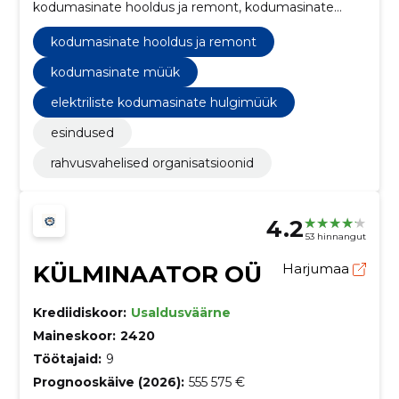
kodumasinate hooldus ja remont, kodumasinate
müük
kodumasinate hooldus ja remont
kodumasinate müük
elektriliste kodumasinate hulgimüük
esindused
rahvusvahelised organisatsioonid
4.2
53 hinnangut
KÜLMINAATOR OÜ
Harjumaa
Krediidiskoor:
Usaldusväärne
Maineskoor:
2420
Töötajaid:
9
Prognooskäive (2026):
555 575 €