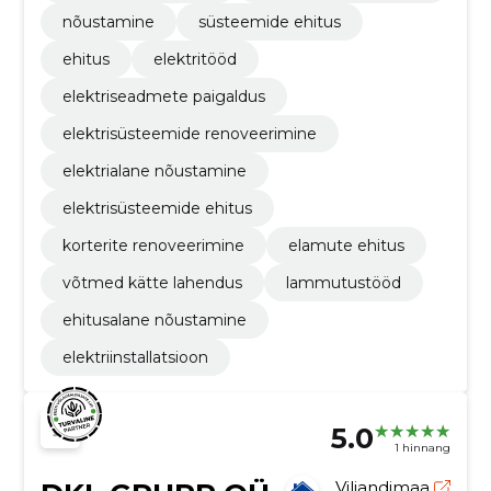
nõustamine
süsteemide ehitus
ehitus
elektritööd
elektriseadmete paigaldus
elektrisüsteemide renoveerimine
elektrialane nõustamine
elektrisüsteemide ehitus
korterite renoveerimine
elamute ehitus
võtmed kätte lahendus
lammutustööd
ehitusalane nõustamine
elektriinstallatsioon
5.0
1 hinnang
Viljandimaa