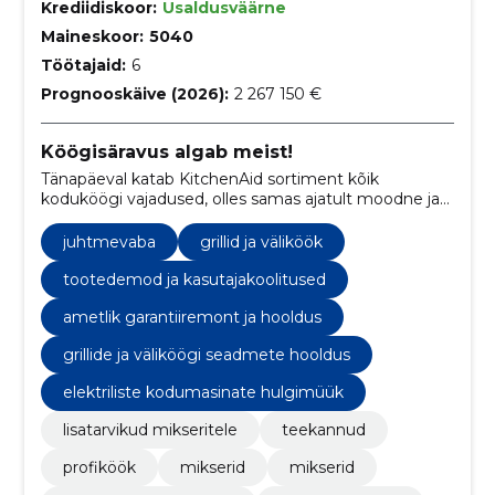
Krediidiskoor:
Usaldusväärne
Maineskoor:
5040
Töötajaid:
6
Prognooskäive (2026):
2 267 150 €
Köögisäravus algab meist!
Tänapäeval katab KitchenAid sortiment kõik
koduköögi vajadused, olles samas ajatult moodne ja
funktsionaalne disainielement Teie köögis.
juhtmevaba
grillid ja väliköök
tootedemod ja kasutajakoolitused
ametlik garantiiremont ja hooldus
grillide ja väliköögi seadmete hooldus
elektriliste kodumasinate hulgimüük
lisatarvikud mikseritele
teekannud
profiköök
mikserid
mikserid