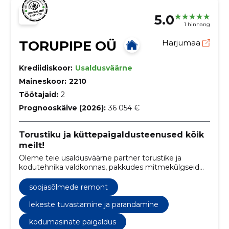
5.0
1 hinnang
TORUPIPE OÜ
Harjumaa
Krediidiskoor:
Usaldusväärne
Maineskoor:
2210
Töötajaid:
2
Prognooskäive (2026):
36 054 €
Torustiku ja küttepaigaldusteenused kõik
meilt!
Oleme teie usaldusväärne partner torustike ja
kodutehnika valdkonnas, pakkudes mitmekülgseid
teenuseid alates avariitöödest ja soojaveeboilerite
paigaldusest kuni vesipõrandakütte paigaldamiseni.
soojasõlmede remont
lekeste tuvastamine ja parandamine
kodumasinate paigaldus