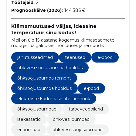
Töötajaid:
2
Prognooskäive (2026):
144 386 €
Kliimamuutused väljas, ideaalne
temperatuur sinu kodus!
Meil on üle 15-aastane kogemus kliimaseadmete
müügis, paigalduses, hoolduses ja remondis
jahutusseadmed
teenused
e-pood
õhk-vesi soojuspumba hooldus
õhksoojuspumba remont
õhksoojuspumba hooldus
e-pood
elektriliste kodumasinate jaemüük
õhksoojuspumbad
tarbeveeboilerid
laekassetid
õhk-vesi pumbad
eripumbad
õhk-vesi soojuspumbad