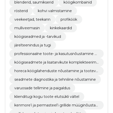
blenderid, saumikserid
köögikombainid
rösterid
kohvi valmistamine
veekeetjad, teekann
profiköök
mulliveemasin
kinkekaardid
köögiseadmed ja -tarvikud
järelteenindus ja tugi
professionaalne toote- ja kasutusnõustamine ki
tchenaid’i ja dualit’i seadmetele
köögiseadmete ja lisatarvikute komplekteerimi
ne vastavalt kliendi vajadustele
horeca köögilahenduste nõustamine ja tooteval
ik
seadmete diagnostika ja tehniline nõustamine
varuosade tellimine ja paigaldus
klienditugi kogu toote elutsükli vältel
kenmore’i ja permasteel’i grillide müüginõusta
mine