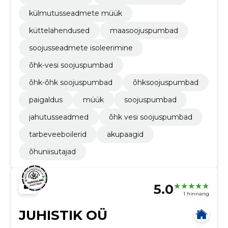
külmutusseadmete müük
küttelahendused
maasoojuspumbad
soojusseadmete isoleerimine
õhk-vesi soojuspumbad
õhk-õhk soojuspumbad
õhksoojuspumbad
paigaldus
müük
soojuspumbad
jahutusseadmed
õhk vesi soojuspumbad
tarbeveeboilerid
akupaagid
õhuniisutajad
5.0
1 hinnang
JUHISTIK OÜ