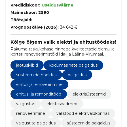
Krediidiskoor:
Usaldusväärne
Maineskoor:
2590
Töötajaid:
–
Prognooskäive (2026):
34 642 €
Kõige õigem valik elektri ja ehitustöödeks!
Pakume taskukohase hinnaga kvaliteetseid elamu ja
korteri renoveerimistöid Ida- ja Lääne-Virumaal,
keskendudes igale kliendile personaalselt ja tagades
professionaalse teeninduse.
jaotuskilbid
kodumasinate paigaldus
süsteemide hooldus
paigaldus
ehitus ja renoveerimine
ehitus- ja remonditööd
elektrisüsteemid
valgustus
elektriseadmed
renoveerimine
välistööd elektrivaldkonnas
valgustite paigaldus
süsteemide paigaldus