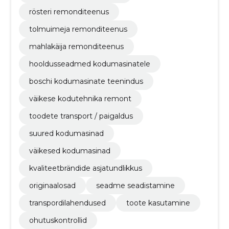
rösteri remonditeenus
tolmuimeja remonditeenus
mahlakäija remonditeenus
hooldusseadmed kodumasinatele
boschi kodumasinate teenindus
väikese kodutehnika remont
toodete transport / paigaldus
suured kodumasinad
väikesed kodumasinad
kvaliteetbrändide asjatundlikkus
originaalosad
seadme seadistamine
transpordilahendused
toote kasutamine
ohutuskontrollid