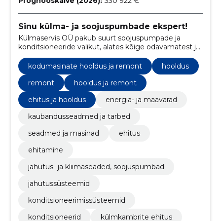
Prognooskäive (2026):
330 922 €
Sinu külma- ja soojuspumbade ekspert!
Külmaservis OÜ pakub suurt soojuspumpade ja
konditsioneeride valikut, alates kõige odavamatest ja
lõpetades premiaalse klassiga.
kodumasinate hooldus ja remont
hooldus
remont
hooldus ja remont
ehitus ja hooldus
energia- ja maavarad
kaubandusseadmed ja tarbed
seadmed ja masinad
ehitus
ehitamine
jahutus- ja kliimaseaded, soojuspumbad
jahutussüsteemid
konditsioneerimissüsteemid
konditsioneerid
külmkambrite ehitus