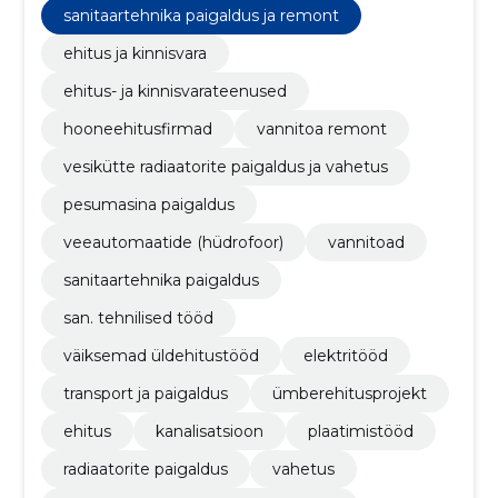
sanitaartehnika paigaldus ja remont
ehitus ja kinnisvara
ehitus- ja kinnisvarateenused
hooneehitusfirmad
vannitoa remont
vesikütte radiaatorite paigaldus ja vahetus
pesumasina paigaldus
veeautomaatide (hüdrofoor)
vannitoad
sanitaartehnika paigaldus
san. tehnilised tööd
väiksemad üldehitustööd
elektritööd
transport ja paigaldus
ümberehitusprojekt
ehitus
kanalisatsioon
plaatimistööd
radiaatorite paigaldus
vahetus