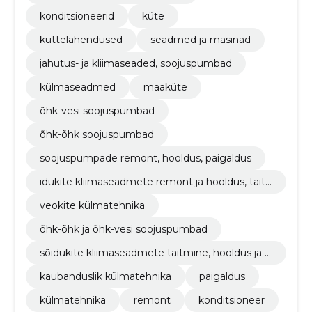
konditsioneerid
küte
küttelahendused
seadmed ja masinad
jahutus- ja kliimaseaded, soojuspumbad
külmaseadmed
maaküte
õhk-vesi soojuspumbad
õhk-õhk soojuspumbad
soojuspumpade remont, hooldus, paigaldus
idukite kliimaseadmete remont ja hooldus, täit
mine
veokite külmatehnika
õhk-õhk ja õhk-vesi soojuspumbad
sõidukite kliimaseadmete täitmine, hooldus ja r
emont
kaubanduslik külmatehnika
paigaldus
külmatehnika
remont
konditsioneer