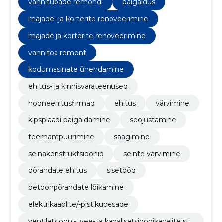
vannitubade remondi
paigaldus
majade- ja korterite renoveerimine
majade ja korterite renoveerimine
vannitoa remont
kodumasinate ühendamine
ehitus- ja kinnisvarateenused
hooneehitusfirmad
ehitus
värvimine
kipsplaadi paigaldamine
soojustamine
teemantpuurimine
saagimine
seinakonstruktsioonid
seinte värvimine
põrandate ehitus
sisetööd
betoonpõrandate lõikamine
elektrikaablite/-pistikupesade
ventilatsiooni-, vee- ja kanalisatsioonikanalite sis