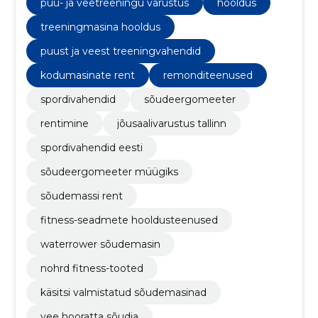
puu- ja veetreeningu varustus
hooldus
treeningmasina hooldus
puust ja veest treeningvahendid
kodumasinate rent
remonditeenused
spordivahendid
sõudeergomeeter
rentimine
jõusaalivarustus tallinn
spordivahendid eesti
sõudeergomeeter müügiks
sõudemassi rent
fitness-seadmete hooldusteenused
waterrower sõudemasin
nohrd fitness-tooted
käsitsi valmistatud sõudemasinad
vee hooratta sõudja