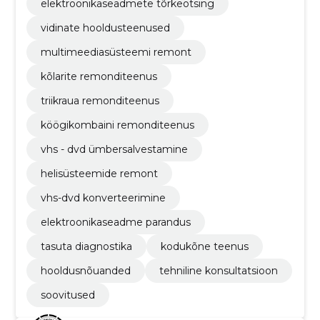
elektroonikaseadmete tõrkeotsing
vidinate hooldusteenused
multimeediasüsteemi remont
kõlarite remonditeenus
triikraua remonditeenus
köögikombaini remonditeenus
vhs - dvd ümbersalvestamine
helisüsteemide remont
vhs-dvd konverteerimine
elektroonikaseadme parandus
tasuta diagnostika
kodukõne teenus
hooldusnõuanded
tehniline konsultatsioon
soovitused