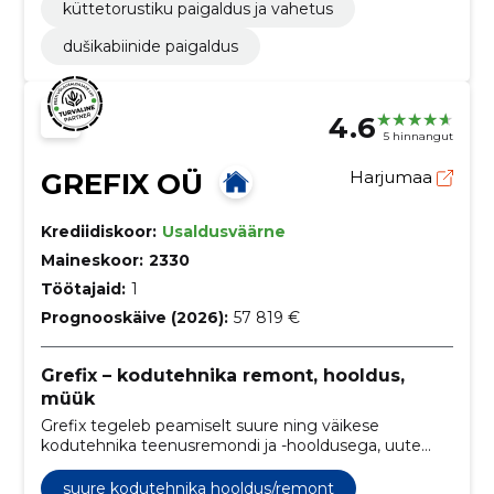
küttetorustiku paigaldus ja vahetus
dušikabiinide paigaldus
4.6
5 hinnangut
GREFIX OÜ
Harjumaa
Krediidiskoor:
Usaldusväärne
Maineskoor:
2330
Töötajaid:
1
Prognooskäive (2026):
57 819 €
Grefix – kodutehnika remont, hooldus,
müük
Grefix tegeleb peamiselt suure ning väikese
kodutehnika teenusremondi ja -hooldusega, uute
seadmete müügiga ning vajadusel ka utiliseerimise,
transpordi ja paigaldusega.
suure kodutehnika hooldus/remont