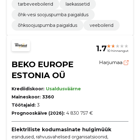
tarbeveeboilerid
laekassetid
õhk-vesi soojuspumba paigaldus
õhksoojuspumba paigaldus
veeboilerid
1.7
10 hinnangut
BEKO EUROPE
Harjumaa
ESTONIA OÜ
Krediidiskoor:
Usaldusväärne
Maineskoor:
3360
Töötajaid:
3
Prognooskäive (2026):
4 830 757 €
Elektriliste kodumasinate hulgimüük
esindused, rahvusvahelised organisatsioonid,