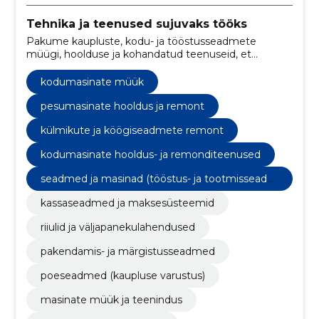
Tehnika ja teenused sujuvaks tööks
Pakume kaupluste, kodu- ja tööstusseadmete
müügi, hoolduse ja kohandatud teenuseid, et
vähendada seisakuid ja tõsta efektiivsust.
kodumasinate müük
pesumasinate hooldus ja remont
külmikute ja köögiseadmete remont
kodumasinate hooldus- ja remonditeenused
seadmed ja masinad (tööstus- ja tootmisseadm
ed)
kassaseadmed ja maksesüsteemid
riiulid ja väljapanekulahendused
pakendamis- ja märgistusseadmed
poeseadmed (kaupluse varustus)
masinate müük ja teenindus