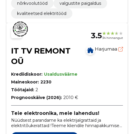
nõrkvoolutööd
valgustite paigaldus
kvaliteetsed elektritööd
3.5
34 hinnangut
IT TV REMONT
Harjumaa
OÜ
Krediidiskoor:
Usaldusväärne
Maineskoor:
2230
Töötajaid:
2
Prognooskäive (2026):
2010 €
Teie elektroonika, meie lahendus!
Nüüdsest parandame ka elektrijalgrattaid ja
elektritõukerattaid !Teeme kliendile hinnapakkumise
remonttöödele.