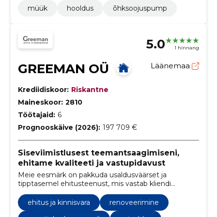
müük
hooldus
õhksoojuspump
5.0
1 hinnang
GREEMAN OÜ
Läänemaa
Krediidiskoor:
Riskantne
Maineskoor:
2810
Töötajaid:
6
Prognooskäive (2026):
197 709 €
Siseviimistlusest teemantsaagimiseni,
ehitame kvaliteeti ja vastupidavust
Meie eesmärk on pakkuda usaldusväärset ja
tipptasemel ehitusteenust, mis vastab kliendi
ootustele.
ehitus ja kinnisvara
renoveerimine