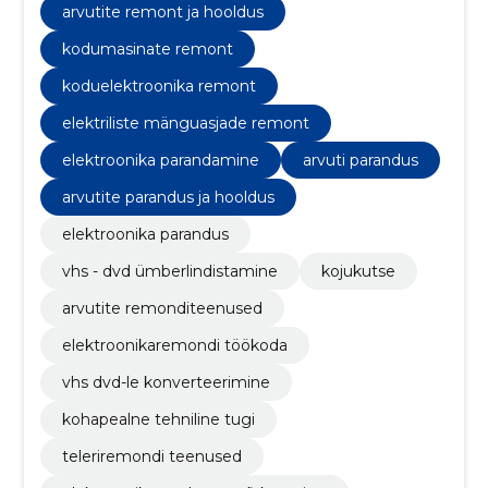
arvutite remont ja hooldus
kodumasinate remont
koduelektroonika remont
elektriliste mänguasjade remont
elektroonika parandamine
arvuti parandus
arvutite parandus ja hooldus
elektroonika parandus
vhs - dvd ümberlindistamine
kojukutse
arvutite remonditeenused
elektroonikaremondi töökoda
vhs dvd-le konverteerimine
kohapealne tehniline tugi
teleriremondi teenused