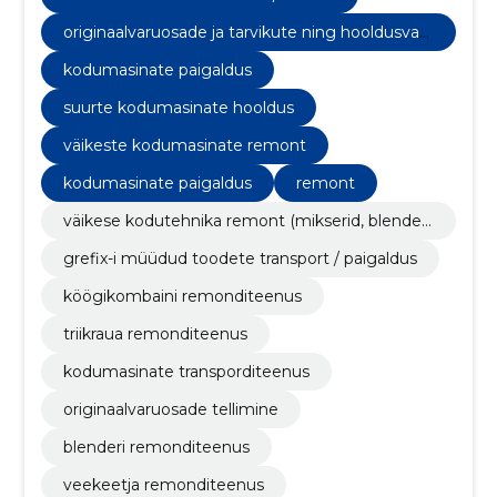
originaalvaruosade ja tarvikute ning hooldusvah
endite tellimine
kodumasinate paigaldus
suurte kodumasinate hooldus
väikeste kodumasinate remont
kodumasinate paigaldus
remont
väikese kodutehnika remont (mikserid, blenderi
d, veekeetjad, rösterid, varstolmuimejad, triikrau
grefix-i müüdud toodete transport / paigaldus
ad, mahlapressid jms)
köögikombaini remonditeenus
triikraua remonditeenus
kodumasinate transporditeenus
originaalvaruosade tellimine
blenderi remonditeenus
veekeetja remonditeenus