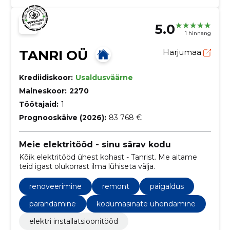
5.0
1 hinnang
TANRI OÜ
Harjumaa
Krediidiskoor:
Usaldusväärne
Maineskoor:
2270
Töötajaid:
1
Prognooskäive (2026):
83 768 €
Meie elektritööd - sinu särav kodu
Kõik elektritööd ühest kohast - Tanrist. Me aitame
teid igast olukorrast ilma lühiseta välja.
renoveerimine
remont
paigaldus
parandamine
kodumasinate ühendamine
elektri installatsioonitööd