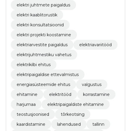
elektri juhtmete paigaldus
elektri kaablitorustik
elektri konsultatsioonid
elektri projekti koostamine
elektriarvestite paigaldus
elektriavariitööd
elektrijuhtmestiku vahetus
elektrikilbi ehitus
elektripaigaldise ettevalmistus
energiasüsteemide ehitus
valgustus
ehitamine
elektritööd
korrastamine
harjumaa
elektripaigaldiste ehitamine
teostusjoonised
tõrkeotsing
kaardistamine
lahendused
tallinn