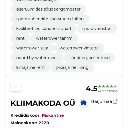
siseruumides sõudeergomeeter
spordivahendite showroom tallinn
kvaliteetsed sõudemasinad
spordivarustus
rent
waterrower tamm
waterrower saar
waterrower vintage
nohrd by waterrower
sõudeergomeetreid
lühiajaline rent
pikaajaline liising
4.5
23 hinnangut
KLIIMAKODA OÜ
Harjumaa
Krediidiskoor:
Riskantne
Maineskoor:
2220