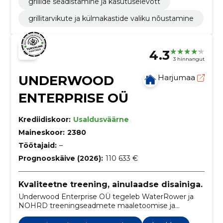
grillide seadistamine ja kasutuselevõtt
grillitarvikute ja külmakastide valiku nõustamine
4.3
3 hinnangut
UNDERWOOD
Harjumaa
ENTERPRISE OÜ
Krediidiskoor:
Usaldusväärne
Maineskoor:
2380
Töötajaid:
–
Prognooskäive (2026):
110 633 €
Kvaliteetne treening, ainulaadse disainiga.
Underwood Enterprise OÜ tegeleb WaterRower ja
NOHRD treeningseadmete maaletoomise ja
müügiga