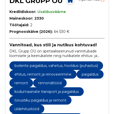
DKL GRUPP OÜ
Krediidiskoor:
Usaldusväärne
Maineskoor:
2330
Töötajaid:
2
Prognooskäive (2026):
64 530 €
Vannitoad, kus stiil ja nutikus kohtuvad!
DKL Grupp OÜ on spetsialiseerunud vannitubade
loomisele ja keerukatele ning nutikatele ehitus- ja
remondilahendustele.
boilerite paigaldus, vahetus, hooldus (puhastus)
ehitus, remont ja renoveerimine
paigaldus
remont
remonditööd
kodumasinate transport ja paigaldus
torustiku paigaldus ja remont
üldehitustööd