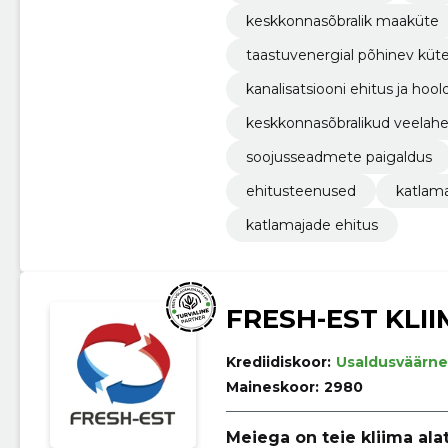
keskkonnasõbralik maaküte
taastuvenergial põhinev küt
kanalisatsiooni ehitus ja hool
keskkonnasõbralikud veelah
soojusseadmete paigaldus
ehitusteenused
katlama
katlamajade ehitus
FRESH-EST KLI
Krediidiskoor:
Usaldusväärne
Maineskoor:
2980
Meiega on teie kliima alat