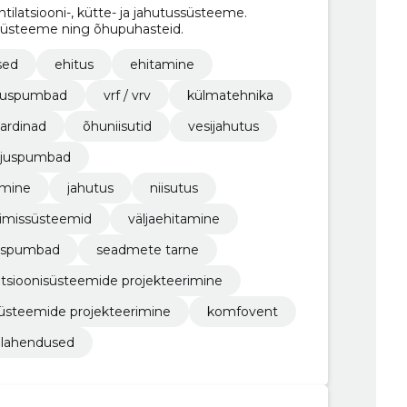
tilatsiooni-, kütte- ja jahutussüsteeme.
ssüsteeme ning õhupuhasteid.
sed
ehitus
ehitamine
oojuspumbad
vrf / vrv
külmatehnika
ardinad
õhuniisutid
vesijahutus
ojuspumbad
imine
jahutus
niisutus
rimissüsteemid
väljaehitamine
uspumbad
seadmete tarne
atsioonisüsteemide projekteerimine
üsteemide projekteerimine
komfovent
lahendused