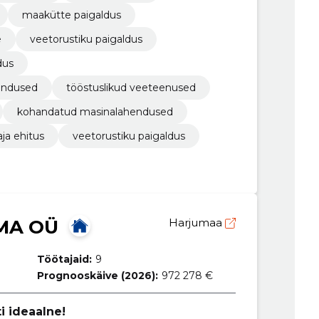
maakütte paigaldus
e
veetorustiku paigaldus
dus
endused
tööstuslikud veeteenused
kohandatud masinalahendused
ja ehitus
veetorustiku paigaldus
IMA OÜ
Harjumaa
Töötajaid:
9
Prognooskäive (2026):
972 278 €
i ideaalne!