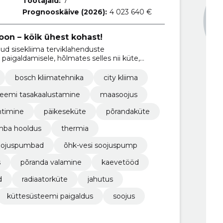
Töötajaid:
7
Prognooskäive (2026):
4 023 640 €
ioon – kõik ühest kohast!
ud sisekliima terviklahenduste
paigaldamisele, hõlmates selles nii küte,
üsteemidega seotud teenuseid.
bosch kliimatehnika
city kliima
teemi tasakaalustamine
maasoojus
htimine
päikeseküte
põrandaküte
mba hooldus
thermia
oojuspumbad
õhk-vesi soojuspump
s
põranda valamine
kaevetööd
d
radiaatorküte
jahutus
küttesüsteemi paigaldus
soojus