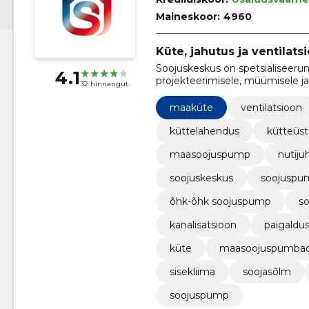
Maineskoor:
4960
Küte, jahutus ja ventilats
Soojuskeskus on spetsialiseerun
4.1
projekteerimisele, müümisele ja 
32 hinnangut
jahutus kui ka ventilatsiooni s
maaküte
ventilatsioon
küttelahendus
kütteüs
maasoojuspump
nutiju
soojuskeskus
soojuspu
õhk-õhk soojuspump
s
kanalisatsioon
paigaldu
küte
maasoojuspumba
sisekliima
soojasõlm
soojuspump