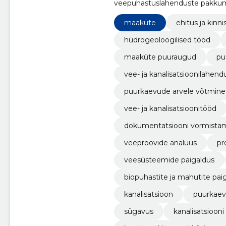
veepuhastuslahenduste pakkum
ja kvaliteedi klientidele.
maaküte
ehitus ja kinni
hüdrogeoloogilised tööd
maaküte puuraugud
pu
vee- ja kanalisatsioonilahen
puurkaevude arvele võtmine j
vee- ja kanalisatsioonitööd
dokumentatsiooni vormista
veeproovide analüüs
pr
veesüsteemide paigaldus
biopuhastite ja mahutite pai
kanalisatsioon
puurkae
sügavus
kanalisatsiooni