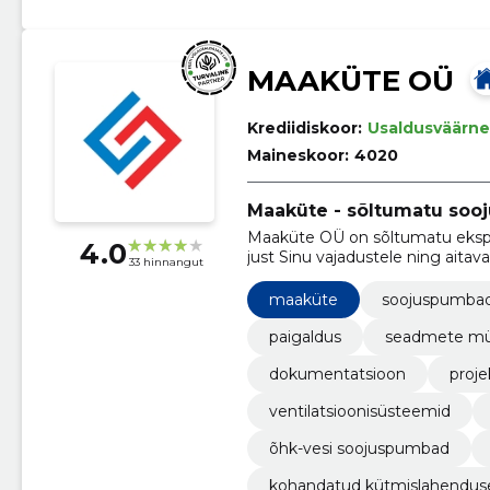
MAAKÜTE OÜ
Krediidiskoor:
Usaldusväärne
Maineskoor:
4020
Maaküte - sõltumatu soo
Maaküte OÜ on sõltumatu ekspe
4.0
just Sinu vajadustele ning aitav
33 hinnangut
sobivaim.
maaküte
soojuspumba
paigaldus
seadmete müü
dokumentatsioon
proje
ventilatsioonisüsteemid
õhk-vesi soojuspumbad
kohandatud kütmislahendus