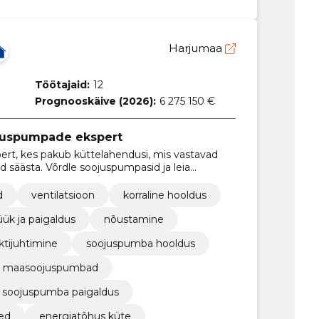
Harjumaa
Töötajaid:
12
Prognooskäive (2026):
6 275 150 €
juspumpade ekspert
rt, kes pakub küttelahendusi, mis vastavad
ad säästa. Võrdle soojuspumpasid ja leia
d
ventilatsioon
korraline hooldus
k ja paigaldus
nõustamine
ktijuhtimine
soojuspumba hooldus
maasoojuspumbad
soojuspumba paigaldus
ed
energiatõhus küte