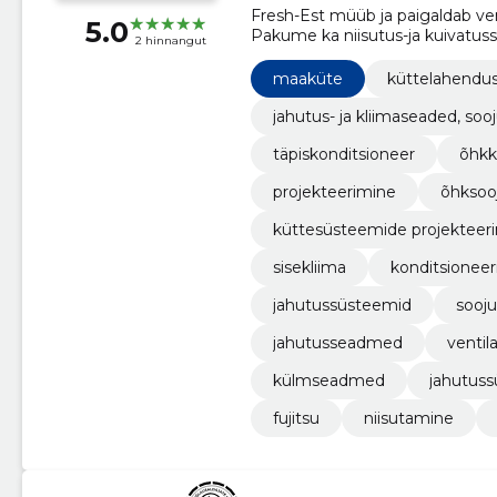
Fresh-Est müüb ja paigaldab ven
5.0
Pakume ka niisutus-ja kuivatu
2 hinnangut
maaküte
küttelahendu
jahutus- ja kliimaseaded, s
täpiskonditsioneer
õhkk
projekteerimine
õhkso
küttesüsteemide projekteer
sisekliima
konditsionee
jahutussüsteemid
sooj
jahutusseadmed
ventil
külmseadmed
jahutuss
fujitsu
niisutamine