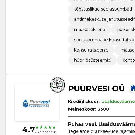
tööstuslikud soojuspumbad
andmekeskuse jahutussea
maakollektorid
päikese
soojuspumpade konsultatsi
konsultatsioonid
maaso
hübriidsüsteemid
konto
PUURVESI OÜ
Krediidiskoor:
Usaldusväärne
Maineskoor:
3500
Puhas vesi. Usaldusväärne
4.7
Tegeleme puurkaevude rajamise
26 hinnangut