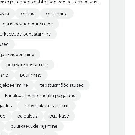
isega, tagades puhta joogivee kättesaadavuse
svara
ehitus
ehitamine
puurkaevude puurimine
urkaevude puhastamine
dused
a likvideerimine
projekti koostamine
mine
puurimine
ojekteerimine
teostusmõõdistused
kanalisatsioonitorustiku paigaldus
galdus
imbväljakute rajamine
vud
paigaldus
puurkaev
puurkaevude rajamine