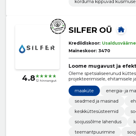
korduma kippuvad küsimuse
SILFER OÜ
Krediidiskoor:
Usaldusväärne
Maineskoor:
3470
Loome mugavust ja efekti
Oleme spetsialiseerunud kütte
4.8
projekteerimisele, ehitamisele j
12 hinnangut
energiakasutuse ja mugavuse.
maaküte
energia- ja m
seadmed ja masinad
eh
keskküttesüsteemid
so
soojussõlme lahendus
k
teemantpuurimine
soo