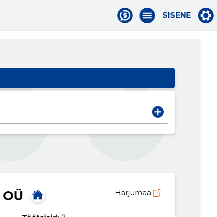
SISENE
 OÜ
Harjumaa