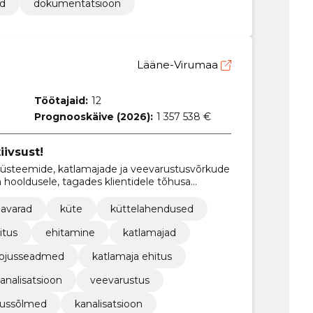
d
dokumentatsioon
Lääne-Virumaa
Töötajaid:
12
Prognooskäive (2026):
1 357 538 €
ivsust!
süsteemide, katlamajade ja veevarustusvõrkude
a hooldusele, tagades klientidele tõhusa
aavarad
küte
küttelahendused
itus
ehitamine
katlamajad
ojusseadmed
katlamaja ehitus
analisatsioon
veevarustus
jussõlmed
kanalisatsioon