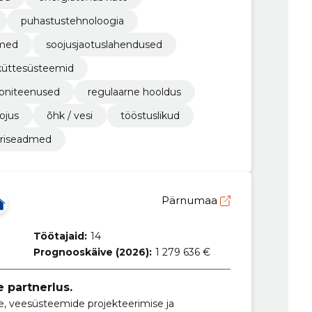
puhastustehnoloogia
dmed
soojusjaotuslahendused
küttesüsteemid
ooniteenused
regulaarne hooldus
ojus
õhk / vesi
tööstuslikud
riseadmed
Pärnumaa
Töötajaid:
14
Prognooskäive (2026):
1 279 636 €
 partnerlus.
, veesüsteemide projekteerimise ja