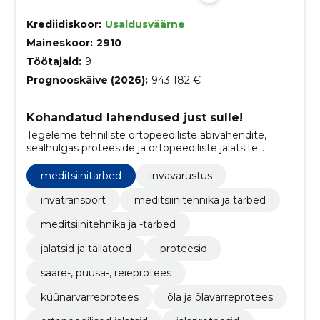
Krediidiskoor:
Usaldusväärne
Maineskoor:
2910
Töötajaid:
9
Prognooskäive (2026):
943 182 €
Kohandatud lahendused just sulle!
Tegeleme tehniliste ortopeediliste abivahendite,
sealhulgas proteeside ja ortopeediliste jalatsite
valmistamise, kohandamise ja müügiga, et aidata
inimestel parandada elukvaliteeti ja taastuda
meditsiinitarbed
invavarustus
vigastustest.
invatransport
meditsiinitehnika ja tarbed
meditsiinitehnika ja -tarbed
jalatsid ja tallatoed
proteesid
sääre-, puusa-, reieprotees
küünarvarreprotees
õla ja õlavarreprotees