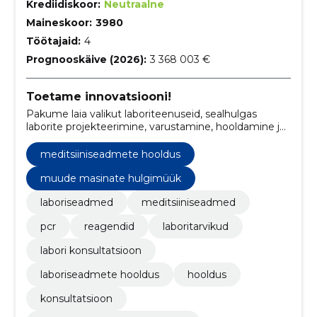
Krediidiskoor:
Neutraalne
Maineskoor:
3980
Töötajaid:
4
Prognooskäive (2026):
3 368 003 €
Toetame innovatsiooni!
Pakume laia valikut laboriteenuseid, sealhulgas
laborite projekteerimine, varustamine, hooldamine ja
konsultatsioon.
meditsiiniseadmete hooldus
muude masinate hulgimüük
laboriseadmed
meditsiiniseadmed
pcr
reagendid
laboritarvikud
labori konsultatsioon
laboriseadmete hooldus
hooldus
konsultatsioon