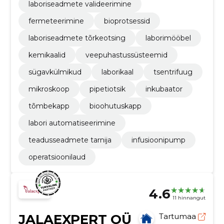
laboriseadmete valideerimine
fermeteerimine
bioprotsessid
laboriseadmete tõrkeotsing
laborimööbel
kemikaalid
veepuhastussüsteemid
sügavkülmikud
laborikaal
tsentrifuug
mikroskoop
pipetiotsik
inkubaator
tõmbekapp
bioohutuskapp
labori automatiseerimine
teadusseadmete tarnija
infusioonipump
operatsioonilaud
4.6
11 hinnangut
JALAEXPERT OÜ
Tartumaa