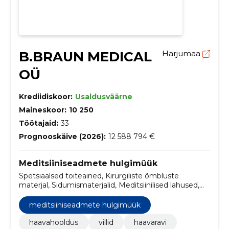
B.BRAUN MEDICAL
Harjumaa
OÜ
Krediidiskoor:
Usaldusväärne
Maineskoor:
10 250
Töötajaid:
33
Prognooskäive (2026):
12 588 794 €
Meditsiiniseadmete hulgimüük
Spetsiaalsed toiteained, Kirurgiliste õmbluste
materjal, Sidumismaterjalid, Meditsiinilised lahused,
Operatsioonisaali instrumendid, Sondid,
Infusioonlahused, Operatsioonisaali seadmed,
meditsiiniseadmete hulgimüük
Meditsiinilised tarbekaubad, Dermatoloogilised
ravimid
haavahooldus
villid
haavaravi