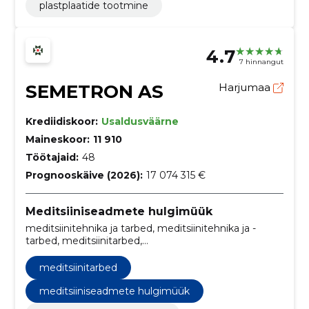
plastplaatide tootmine
4.7
7 hinnangut
SEMETRON AS
Harjumaa
Krediidiskoor:
Usaldusväärne
Maineskoor:
11 910
Töötajaid:
48
Prognooskäive (2026):
17 074 315 €
Meditsiiniseadmete hulgimüük
meditsiinitehnika ja tarbed, meditsiinitehnika ja -
tarbed, meditsiinitarbed,
Ultrahelidiagnostikaseadmed, Sidumismaterjalid,
Meditsiinilised lahused, Monitorid, Madratsid,
meditsiinitarbed
Operatsioonisaali instrumendid, Ortopeedilised
implantaadid
meditsiiniseadmete hulgimüük