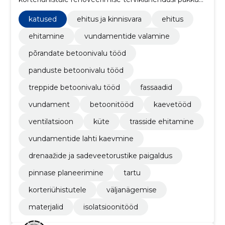
ettevõte.
katused
ehitus ja kinnisvara
ehitus
ehitamine
vundamentide valamine
põrandate betoonivalu tööd
panduste betoonivalu tööd
treppide betoonivalu tööd
fassaadid
vundament
betoonitööd
kaevetööd
ventilatsioon
küte
trasside ehitamine
vundamentide lahti kaevmine
drenaažide ja sadeveetorustike paigaldus
pinnase planeerimine
tartu
korteriühistutele
väljanägemise
materjalid
isolatsioonitööd