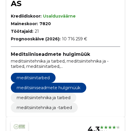
AS
Krediidiskoor:
Usaldusväärne
Maineskoor:
7820
Töötajaid:
21
Prognooskäive (2026):
10 716 259 €
Meditsiiniseadmete hulgimüük
meditsiinitehnika ja tarbed, meditsiinitehnika ja -
tarbed, meditsiinitarbed,
Ultrahelidiagnostikaseadmed, Hamba- või
suuhügieenitooted, Kuvaseadmed meditsiinis,
meditsiinitarbed
stomatoloogias ja veterinaarias kasutamiseks,
Monitorid, Madratsid, Sondid, Detektorid ja
meditsiiniseadmete hulgimüük
analüüsiseadmed
meditsiinitehnika ja tarbed
meditsiinitehnika ja -tarbed
4.3