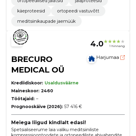
ortopeedilised jalatsid
jalaproteesid
käeproteesid
ortopeedi vastuvõtt
meditsiinikaupade jaemüük
4.0
1 hinnang
BRECURO
Harjumaa
MEDICAL OÜ
Krediidiskoor:
Usaldusväärne
Maineskoor:
2460
Töötajaid:
–
Prognooskäive (2026):
57 416 €
Meiega liigud kindlalt edasi!
Spetsialiseerume laia valiku meditsiiniliste
kompressioontoodete ja ortopeediliste abivahendite