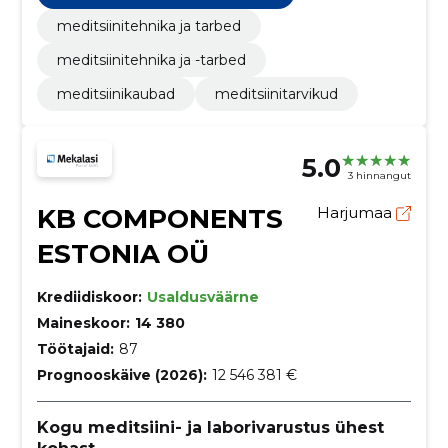
meditsiinitehnika ja tarbed
meditsiinitehnika ja -tarbed
meditsiinikaubad
meditsiinitarvikud
5.0
3 hinnangut
KB COMPONENTS
Harjumaa
ESTONIA OÜ
Krediidiskoor:
Usaldusväärne
Maineskoor:
14 380
Töötajaid:
87
Prognooskäive (2026):
12 546 381 €
Kogu meditsiini- ja laborivarustus ühest