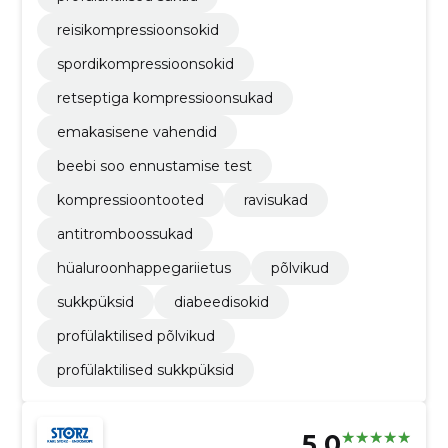
reisikompressioonsokid
spordikompressioonsokid
retseptiga kompressioonsukad
emakasisene vahendid
beebi soo ennustamise test
kompressioontooted
ravisukad
antitromboossukad
hüaluroonhappegariietus
põlvikud
sukkpüksid
diabeedisokid
profülaktilised põlvikud
profülaktilised sukkpüksid
5.0