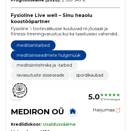
Prognooskäive (2026):
2 369 549 €
Fysioline Live well – Sinu heaolu
koostööpartner
Fysioline´i tootevalikusse kuuluvad nii jõusaali ja
fitnessi treeningvarustus kui ka taastusravi vahendid
ning seadmed.
meditsiinitarbed
meditsiiniseadmete hulgimüük
meditsiinitehnika ja -tarbed
raviasutuste sisseseade
spordikaubad
5.0
10 hinnangut
MEDIRON OÜ
Harjumaa
Krediidiskoor:
Usaldusväärne