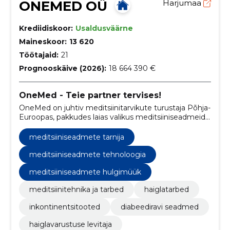
ONEMED OÜ
Harjumaa
Krediidiskoor:
Usaldusväärne
Maineskoor:
13 620
Töötajaid:
21
Prognooskäive (2026):
18 664 390 €
OneMed - Teie partner tervises!
OneMed on juhtiv meditsiinitarvikute turustaja Põhja-
Euroopas, pakkudes laias valikus meditsiiniseadmeid,
tarvikuid ja tarbekaupu tervishoiuasutustele ning
patsientidele.
meditsiiniseadmete tarnija
meditsiiniseadmete tehnoloogia
meditsiiniseadmete hulgimüük
meditsiinitehnika ja tarbed
haiglatarbed
inkontinentsitooted
diabeediravi seadmed
haiglavarustuse levitaja