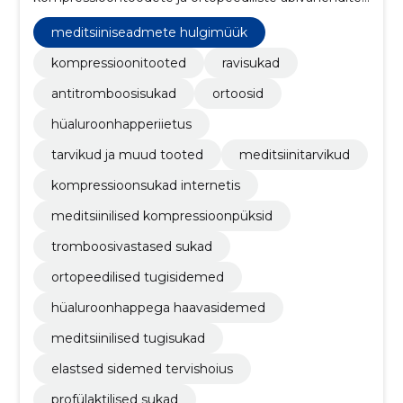
pakkumisele, mille eesmärk on tagada klientide
parem heaolu.
meditsiiniseadmete hulgimüük
kompressioonitooted
ravisukad
antitromboosisukad
ortoosid
hüaluroonhapperiietus
tarvikud ja muud tooted
meditsiinitarvikud
kompressioonsukad internetis
meditsiinilised kompressioonpüksid
tromboosivastased sukad
ortopeedilised tugisidemed
hüaluroonhappega haavasidemed
meditsiinilised tugisukad
elastsed sidemed tervishoius
profülaktilised sukad