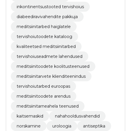
inkontinentsustooted tervishoius
diabeediravivahendite pakkuja
meditsiinitarbed haiglatele
tervishoiutoodete kataloog
kvaliteetsed meditsiinitarbed
tervishoiuseadmete lahendused
meditsiinitoodete koolitusteenused
meditsiinitarvete klienditeenindus
tervishoiutarbed euroopas
meditsiinitoodete arendus
meditsiinitarneahela teenused
kaitsemaskid
nahahooldusvahendid
norskamine
uroloogia
antiseptika