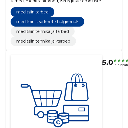
tarbed, meditsiinitarbed, Kirurgiliste õmbluste
materjal, Sidumismaterjalid, Madratsid,
Operatsioonisaali instrumendid, Sondid,
meditsiinitarbed
Ortopeedilised implantaadid, Angiograafiatarvikud
meditsiiniseadmete hulgimüük
meditsiinitehnika ja tarbed
meditsiinitehnika ja -tarbed
5.0
4 hinna