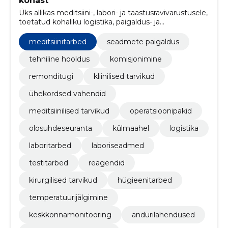
kohast
Üks allikas meditsiini-, labori- ja taastusravivarustusele,
toetatud kohaliku logistika, paigaldus- ja
hooldusteenusega.
meditsiinitarbed
seadmete paigaldus
tehniline hooldus
komisjonimine
remonditugi
kliinilised tarvikud
ühekordsed vahendid
meditsiinilised tarvikud
operatsioonipakid
olosuhdeseuranta
külmaahel
logistika
laboritarbed
laboriseadmed
testitarbed
reagendid
kirurgilised tarvikud
hügieenitarbed
temperatuurijälgimine
keskkonnamonitooring
andurilahendused