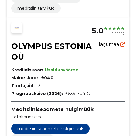
meditsiinitarvikud
5.0
1 hinnang
OLYMPUS ESTONIA
Harjumaa
OÜ
Krediidiskoor:
Usaldusväärne
Maineskoor:
9040
Töötajaid:
12
Prognooskäive (2026):
9 539 704 €
Meditsiiniseadmete hulgimüük
Fotokauplused
meditsiiniseadmete hulgimüük