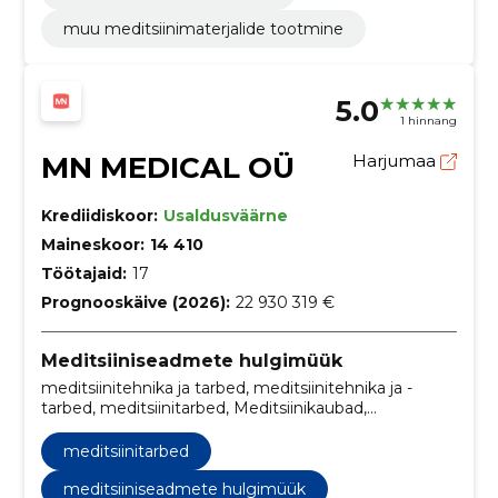
muu meditsiinimaterjalide tootmine
5.0
1 hinnang
MN MEDICAL OÜ
Harjumaa
Krediidiskoor:
Usaldusväärne
Maineskoor:
14 410
Töötajaid:
17
Prognooskäive (2026):
22 930 319 €
Meditsiiniseadmete hulgimüük
meditsiinitehnika ja tarbed, meditsiinitehnika ja -
tarbed, meditsiinitarbed, Meditsiinikaubad,
meditsiinitarvikud
meditsiinitarbed
meditsiiniseadmete hulgimüük