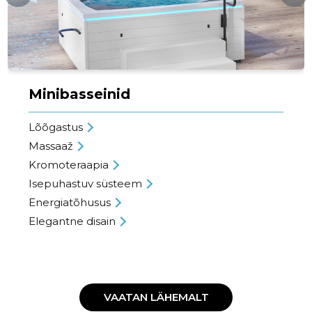
Minibasseinid
Lõõgastus
Massaaž
Kromoteraapia
Isepuhastuv süsteem
Energiatõhusus
Elegantne disain
VAATAN LÄHEMALT