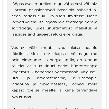
lõõgastavat muusikat, olgu väljas suvi või talv.
Lihtsasti paigaldatavad basseinid sobivad nii
aeda, terrassile kui ka siseruumidesse. Need
loovad võimaluse jagada kvaliteetaega pere ja
sõpradega, luues unustamatuid mälestusi ja
laadides sind igapäevaeluks energiaga.
Vesiravi võib muuta sinu üldise heaolu
täielikult. Meie tervisekapslid, või nagu me
neid nimetame - energiakapslid, on loodud
selleks, et tuua sinuni parim hüdroteraapia
kogemus. Ühendades veemassaaži, valguse-,
ürdi- ja aroomiteraapia, auruteraapia,
infrapuna ja vibromassaaži, loovad meie
kapslid tõelise meelte ja keha tervendava
kogemuse.