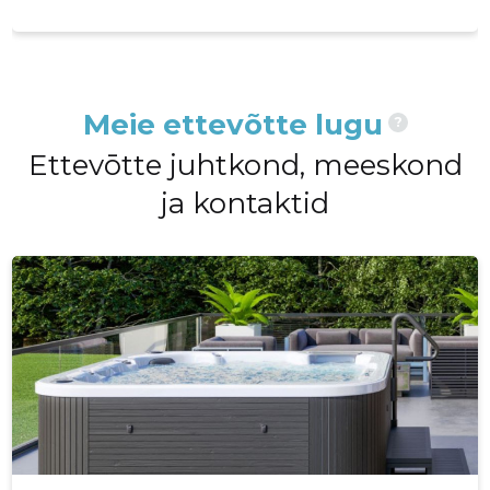
Meie ettevõtte lugu
?
Ettevōtte juhtkond, meeskond
ja kontaktid