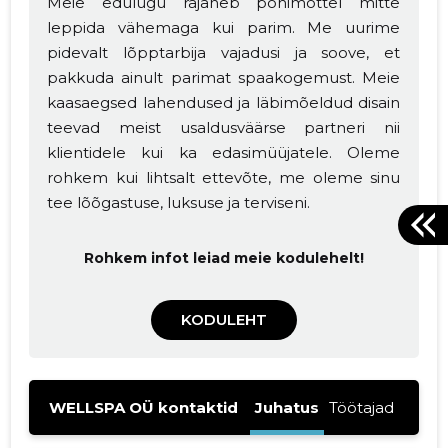
Meie edulugu rajaneb põhimõttel mitte
leppida vähemaga kui parim. Me uurime
pidevalt lõpptarbija vajadusi ja soove, et
pakkuda ainult parimat spaakogemust. Meie
kaasaegsed lahendused ja läbimõeldud disain
teevad meist usaldusväärse partneri nii
klientidele kui ka edasimüüjatele. Oleme
rohkem kui lihtsalt ettevõte, me oleme sinu
tee lõõgastuse, luksuse ja terviseni.
Rohkem infot leiad meie kodulehelt!
KODULEHT
WELLSPA OÜ kontaktid
Juhatus
Töötajad