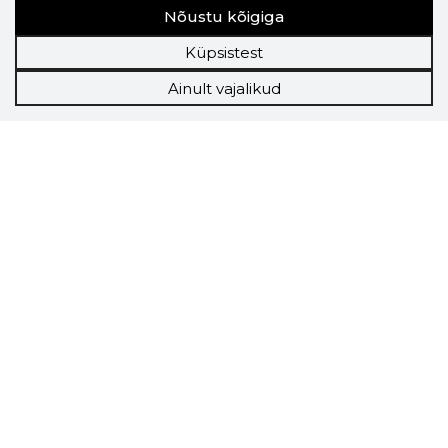
Nõustu kõigiga
Küpsistest
Ainult vajalikud
Storybook
Chrome laiendus
Storybooki laiendus ütleb Sulle, mis firma