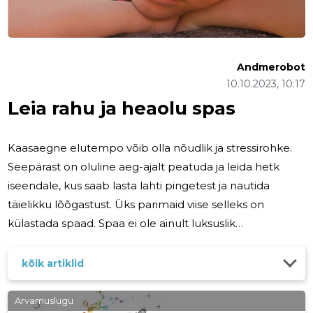
Andmerobot
10.10.2023, 10:17
Leia rahu ja heaolu spas
Kaasaegne elutempo võib olla nõudlik ja stressirohke.
Seepärast on oluline aeg-ajalt peatuda ja leida hetk
iseendale, kus saab lasta lahti pingetest ja nautida
täielikku lõõgastust. Üks parimaid viise selleks on
külastada spaad. Spaa ei ole ainult luksuslik
põgenemine argipäeva eest, vaid ka tervendav oaas,
kus saab taastada nii keha kui ka meelt. Avasta koos
kõik artiklid
meiega, miks spas käimine on oluline sinu heaolu ja
tervise jaoks. Spas käimine on palju enamat kui lihtsalt
Arvamuslugu