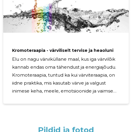
massaaž või näohooldus. See on sügav sukeldumine
heaolu maailma, kus kohtuvad keha, vaim ja hing. Spaa
pakub mitmekesiseid
Kromoteraapia - värviliselt tervise ja heaoluni
Elu on nagu värviküllane maal, kus iga värvilõik
kannab endas oma tähendust ja energiajõudu.
Kromoteraapia, tuntud ka kui värviteraapia, on
iidne praktika, mis kasutab värve ja valgust
inimese keha, meele, emotsioonide ja vaimse
tasakaalu parandamiseks. See võimas
alternatiivmeditsiini meetod on leidnud tee
meie kaasaegsesse maailma, aidates meil leida
harmooniat ja tasakaalu igapäevaelus. Tutvume
Pildid ja fotod
nüüd lähemalt selle imelise teraapia