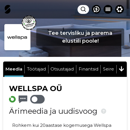
Tee tervisliku ja parema
elustiili poole!
Meedia
Töötajad
Otsustajad
Finantsid
Seire
WELLSPA OÜ
Ärimeedia ja uudisvoog
?
Rohkem kui 20aastase kogemusega Wellspa