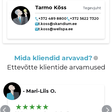
Tarmo Kõss
Tegevjuht
+372 489 8800
+372 5622 7320
t.koss@skandium.ee
t.koss@wellspa.ee
Mida kliendid arvavad?
?
Ettevõtte klientide arvamused
-
Mari-Liis O.