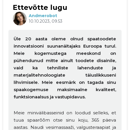
Ettevõtte lugu
Andmerobot
10.10.2023, 09.53
Üle 20 aasta oleme olnud spaatoodete
innovatsiooni suunanäitajaks Euroopa turul.
Meie kogemustega meeskond on
pühendunud mitte ainult toodete disainile,
vaid ka tehniliste lahenduste ja
materjalitehnoloogiate täiuslikkuseni
lihvimisele. Meie eesmärk on tagada sinu
spaakogemuse maksimaalne kvaliteet,
funktsionaalsus ja vastupidavus.
Meie minivälibasseinid on loodud selleks, et
tuua spaarõõm otse sinu koju, 365 päeva
aastas. Naudi vesimassaaži, valgusteraapiat ja