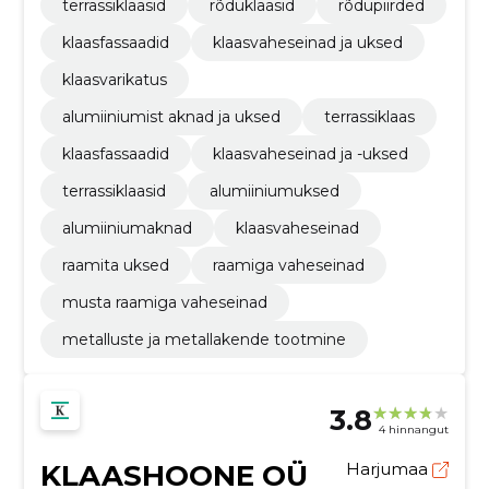
terrassiklaasid
rõduklaasid
rõdupiirded
klaasfassaadid
klaasvaheseinad ja uksed
klaasvarikatus
alumiiniumist aknad ja uksed
terrassiklaas
klaasfassaadid
klaasvaheseinad ja -uksed
terrassiklaasid
alumiiniumuksed
alumiiniumaknad
klaasvaheseinad
raamita uksed
raamiga vaheseinad
musta raamiga vaheseinad
metalluste ja metallakende tootmine
3.8
4 hinnangut
KLAASHOONE OÜ
Harjumaa