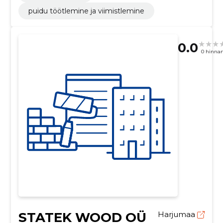
puidu töötlemine ja viimistlemine
0.0
0 hinna
STATEK WOOD OÜ
Harjumaa