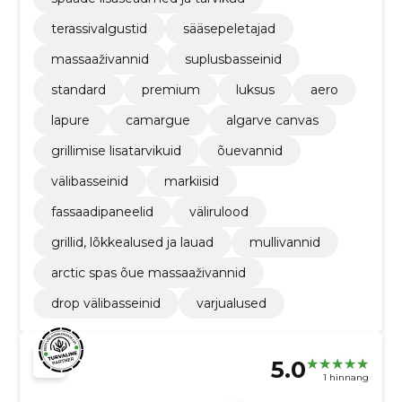
terassivalgustid
sääsepeletajad
massaaživannid
suplusbasseinid
standard
premium
luksus
aero
lapure
camargue
algarve canvas
grillimise lisatarvikuid
õuevannid
välibasseinid
markiisid
fassaadipaneelid
välirulood
grillid, lõkkealused ja lauad
mullivannid
arctic spas õue massaaživannid
drop välibasseinid
varjualused
5.0
1 hinnang