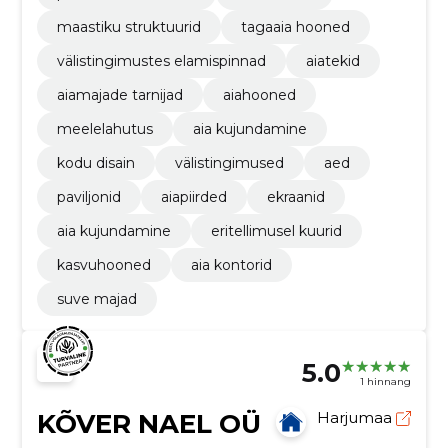
maastiku struktuurid
tagaaia hooned
välistingimustes elamispinnad
aiatekid
aiamajade tarnijad
aiahooned
meelelahutus
aia kujundamine
kodu disain
välistingimused
aed
paviljonid
aiapiirded
ekraanid
aia kujundamine
eritellimusel kuurid
kasvuhooned
aia kontorid
suve majad
5.0
1 hinnang
KÕVER NAEL OÜ
Harjumaa