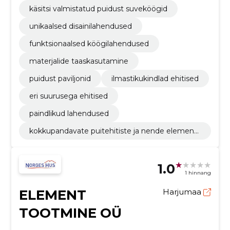
käsitsi valmistatud puidust suveköögid
unikaalsed disainilahendused
funktsionaalsed köögilahendused
materjalide taaskasutamine
puidust paviljonid
ilmastikukindlad ehitised
eri suurusega ehitised
paindlikud lahendused
kokkupandavate puitehitiste ja nende elementi
de tootmine
1.0
1 hinnang
ELEMENT
Harjumaa
TOOTMINE OÜ