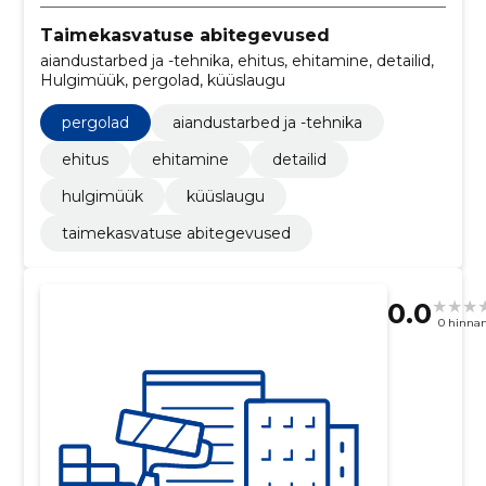
Taimekasvatuse abitegevused
aiandustarbed ja -tehnika, ehitus, ehitamine, detailid,
Hulgimüük, pergolad, küüslaugu
pergolad
aiandustarbed ja -tehnika
ehitus
ehitamine
detailid
hulgimüük
küüslaugu
taimekasvatuse abitegevused
0.0
0 hinna