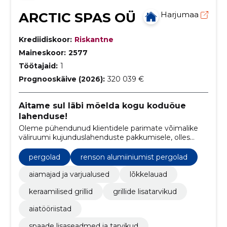
ARCTIC SPAS OÜ
Harjumaa
Krediidiskoor:
Riskantne
Maineskoor:
2577
Töötajaid:
1
Prognooskäive (2026):
320 039 €
Aitame sul läbi mõelda kogu koduõue
lahenduse!
Oleme pühendunud klientidele parimate võimalike
väliruumi kujunduslahenduste pakkumisele, olles
usaldusväärne partner mugavuse, kvaliteedi ja stiili
loomisel koduõues.
pergolad
renson alumiiniumist pergolad
aiamajad ja varjualused
lõkkelauad
keraamilised grillid
grillide lisatarvikud
aiatööriistad
spaade lisaseadmed ja tarvikud