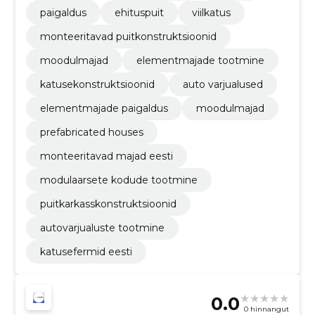
paigaldus
ehituspuit
viilkatus
monteeritavad puitkonstruktsioonid
moodulmajad
elementmajade tootmine
katusekonstruktsioonid
auto varjualused
elementmajade paigaldus
moodulmajad
prefabricated houses
monteeritavad majad eesti
modulaarsete kodude tootmine
puitkarkasskonstruktsioonid
autovarjualuste tootmine
katusefermid eesti
0.0
0 hinnangut