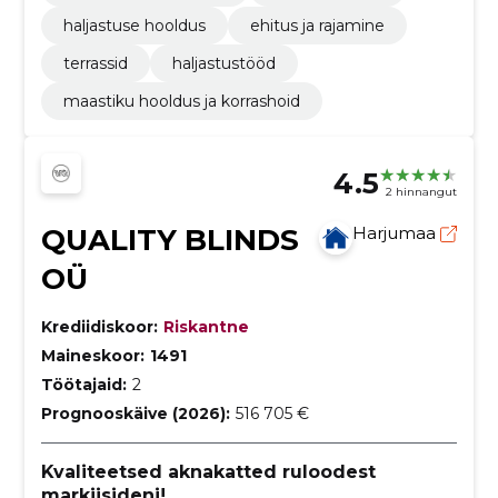
haljastuse hooldus
ehitus ja rajamine
terrassid
haljastustööd
maastiku hooldus ja korrashoid
4.5
2 hinnangut
QUALITY BLINDS
Harjumaa
OÜ
Krediidiskoor:
Riskantne
Maineskoor:
1491
Töötajaid:
2
Prognooskäive (2026):
516 705 €
Kvaliteetsed aknakatted ruloodest
markiisideni!