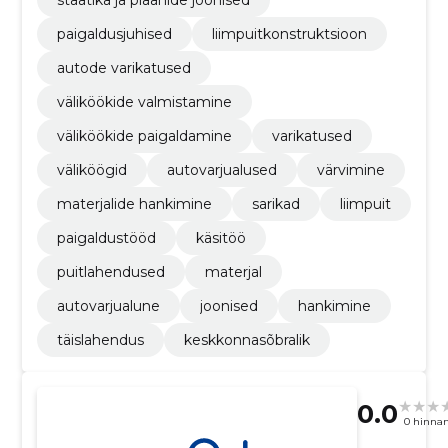
paigaldusjuhised
liimpuitkonstruktsioon
autode varikatused
väliköökide valmistamine
väliköökide paigaldamine
varikatused
väliköögid
autovarjualused
värvimine
materjalide hankimine
sarikad
liimpuit
paigaldustööd
käsitöö
puitlahendused
materjal
autovarjualune
joonised
hankimine
täislahendus
keskkonnasõbralik
0.0
0 hinna