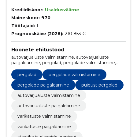
Krediidiskoor:
Usaldusväärne
Maineskoor:
970
Töötajaid:
1
Prognooskäive (2026):
210 853 €
Hoonete ehitustööd
autovarjualuste valmistamine, autovarjualuste
paigaldamine, pergolad, pergolade valmistamine,
pergolade paigaldamine, varikatuste valmistamine,
varikatuste paigaldamine, staatika ja plaanide
pergolad
pergolade valmistamine
joonised, paigaldusjuhised, liimpuitkonstruktsioon
pergolade paigaldamine
puidust pergolad
autovarjualuste valmistamine
autovarjualuste paigaldamine
varikatuste valmistamine
varikatuste paigaldamine
staatika ja plaanide joonised