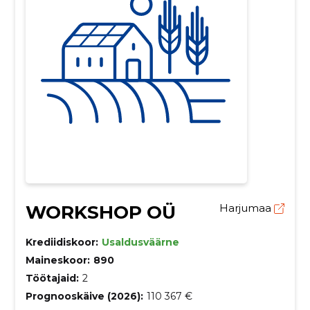
WORKSHOP OÜ
Harjumaa
Krediidiskoor:
Usaldusväärne
Maineskoor:
890
Töötajaid:
2
Prognooskäive (2026):
110 367 €