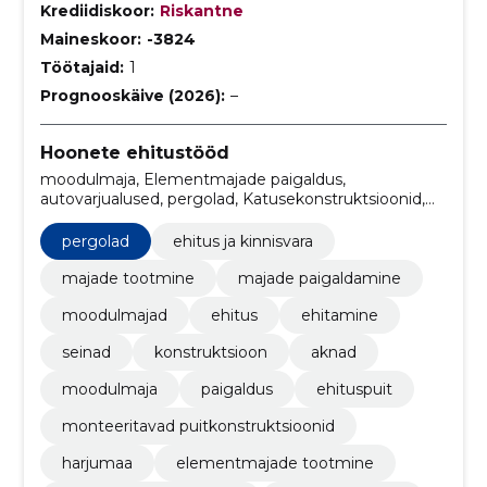
Krediidiskoor:
Riskantne
Maineskoor:
-3824
Töötajaid:
1
Prognooskäive (2026):
–
Hoonete ehitustööd
moodulmaja, Elementmajade paigaldus,
autovarjualused, pergolad, Katusekonstruktsioonid,
Elementmajade tootmine, harjumaa, monteeritavad
puitkonstruktsioonid, ehituspuit, paigaldus
pergolad
ehitus ja kinnisvara
majade tootmine
majade paigaldamine
moodulmajad
ehitus
ehitamine
seinad
konstruktsioon
aknad
moodulmaja
paigaldus
ehituspuit
monteeritavad puitkonstruktsioonid
harjumaa
elementmajade tootmine