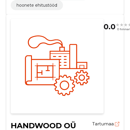
hoonete ehitustööd
0.0
0 hinna
HANDWOOD OÜ
Tartumaa