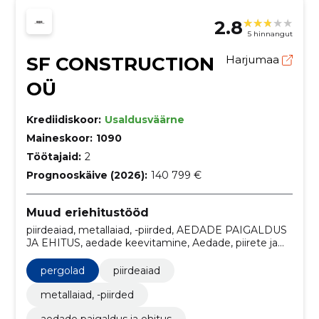
2.8
5 hinnangut
SF CONSTRUCTION
Harjumaa
OÜ
Krediidiskoor:
Usaldusväärne
Maineskoor:
1090
Töötajaid:
2
Prognooskäive (2026):
140 799 €
Muud eriehitustööd
piirdeaiad, metallaiad, -piirded, AEDADE PAIGALDUS
JA EHITUS, aedade keevitamine, Aedade, piirete ja
ohutusseadmete paigaldustööd, aedade rajamine,
professionaalsed keevitusteenused, metallaia ehitus,
pergolad
piirdeaiad
piiratud ala ehitusteenused, metallaiad paigaldus
metallaiad, -piirded
aedade paigaldus ja ehitus