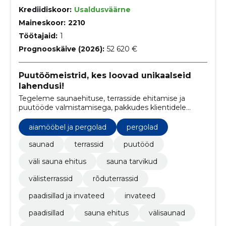
Krediidiskoor:
Usaldusväärne
Maineskoor:
2210
Töötajaid:
1
Prognooskäive (2026):
52 620 €
Puutöömeistrid, kes loovad unikaalseid
lahendusi!
Tegeleme saunaehituse, terrasside ehitamise ja
puutööde valmistamisega, pakkudes klientidele
kvaliteetseid ja individuaalselt kohandatud lahendusi.
aiamööbel ja pergolad
pergolad
saunad
terrassid
puutööd
väli sauna ehitus
sauna tarvikud
välisterrassid
rõduterrassid
paadisillad ja invateed
invateed
paadisillad
sauna ehitus
välisaunad