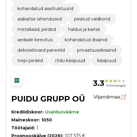
kohandatud aiastruktuurid
aiakaitse lahendused
piiratud valdkond
metallaiad, piirded
haldus ja kaitse
aedade keevitus
kohandatud disainid
dekoratiivsed paneelid
privaatsusekraanid
trepi piirded
rõdu käsipuud
käsipuud
3.3
4 hinnangut
PUIDU GRUPP OÜ
Viljandimaa
Krediidiskoor:
Usaldusväärne
Maineskoor:
1050
Töötajaid:
1
Prognooskäive (2026):
107 575 €