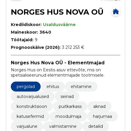
NORGES HUS NOVA OÜ
Krediidiskoor:
Usaldusväärne
Maineskoor:
3640
Töötajaid:
9
Prognooskäive (2026):
3 212 253 €
Norges Hus Nova OÜ - Elementmajad
Norges Hus on Eestis asuv ettevõte, mis on
spetsialiseerunud elementmajade tootmisele.
pergolad
ehitus
ehitamine
autovarjualused
seinad
konstruktsioon
puitkarkass
aknad
katusefermid
moodulmaja
harjumaa
varjualune
valmistamine
detailid