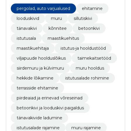
mõnusat välikeskkonda.
pergolad, auto varjualused
ehitamine
looduskivid
muru
sillutiskivi
tänavakivi
kõnnitee
betoonkivi
istutusala
maastikuehitus
maastikuehitaja
istutus-ja hooldustööd
viljapuude hoolduslõikus
taimekaitsetööd
siirdemuru ja külvimuru
muru hooldus
hekkide lõikamine
istutusalade rohimine
terrasside ehitamine
piirdeaiad ja erinevad võreseinad
betoonkivi ja looduskivi paigaldus
tänavakivide ladumine
istutusalade rajamine
muru rajamine