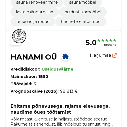
sauna renoveerimine
saunamööbel
laste mängumajad
puidust aiamööbel
terrassid ja rõdud
hoonete ehitustööd
5.0
1 hinnang
HANAMI OÜ
Harjumaa
Krediidiskoor:
Usaldusväärne
Maineskoor:
1850
Töötajaid:
3
Prognooskäive (2026):
98 813 €
Ehitame põnevusega, rajame elevusega,
naudime õues töötamist
Kõik maastikuehituse ja haljastustöödega seotud.
Pakume täislahendust, läbimõeldud tulemust ning