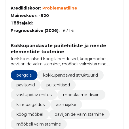
Krediidiskoor:
Problemaatiline
Maineskoor:
-920
Töötajaid:
–
Prognooskäive (2026):
1871 €
Kokkupandavate puitehitiste ja nende
elementide tootmine
funktsionaalsed köögilahendused, köögimööbel,
paviljonide valmistamine, mööbeli valmistamine,
käsitsi valmistatud puidust suveköögid, unikaalsed
disainilahendused, ilmastikukindlad ehitised,
pergola
kokkupandavad struktuurid
paindlikud lahendused, eri suurusega ehitised,
elutoamööbel
paviljonid
puitehitised
vastupidav ehitus
modulaarne disain
kiire paigaldus
aiamajake
köögimööbel
paviljonide valmistamine
mööbeli valmistamine