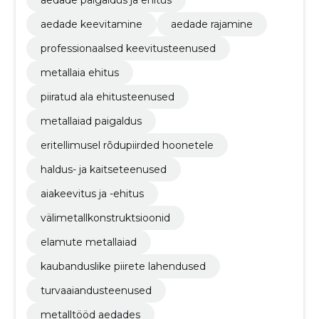
aedade keevitamine
aedade rajamine
professionaalsed keevitusteenused
metallaia ehitus
piiratud ala ehitusteenused
metallaiad paigaldus
eritellimusel rõdupiirded hoonetele
haldus- ja kaitseteenused
aiakeevitus ja -ehitus
välimetallkonstruktsioonid
elamute metallaiad
kaubanduslike piirete lahendused
turvaaiandusteenused
metalltööd aedades