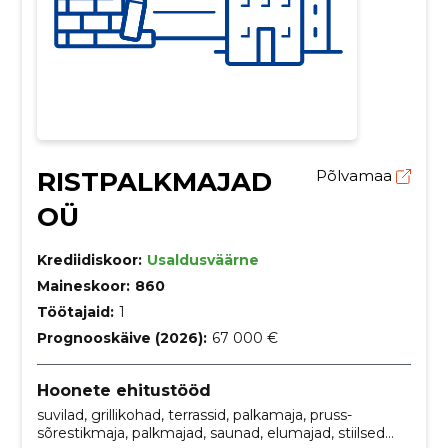
RISTPALKMAJAD
Põlvamaa
OÜ
Krediidiskoor:
Usaldusväärne
Maineskoor:
860
Töötajaid:
1
Prognooskäive (2026):
67 000 €
Hoonete ehitustööd
suvilad, grillikohad, terrassid, palkamaja, pruss-
sõrestikmaja, palkmajad, saunad, elumajad, stiilsed