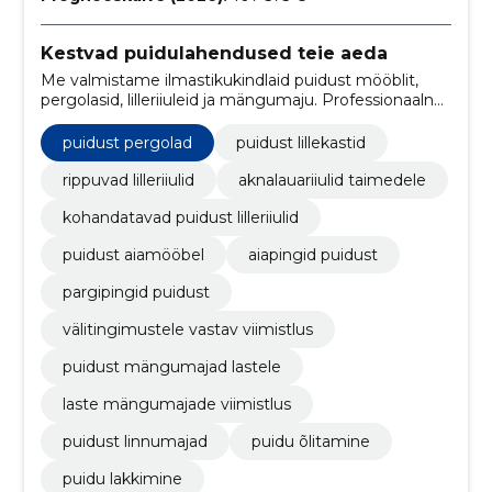
Kestvad puidulahendused teie aeda
Me valmistame ilmastikukindlaid puidust mööblit,
pergolasid, lilleriiuleid ja mängumaju. Professionaalne
viimistlus tagab vastupidavuse ja esteetika aastateks.
puidust pergolad
puidust lillekastid
rippuvad lilleriiulid
aknalauariiulid taimedele
kohandatavad puidust lilleriiulid
puidust aiamööbel
aiapingid puidust
pargipingid puidust
välitingimustele vastav viimistlus
puidust mängumajad lastele
laste mängumajade viimistlus
puidust linnumajad
puidu õlitamine
puidu lakkimine