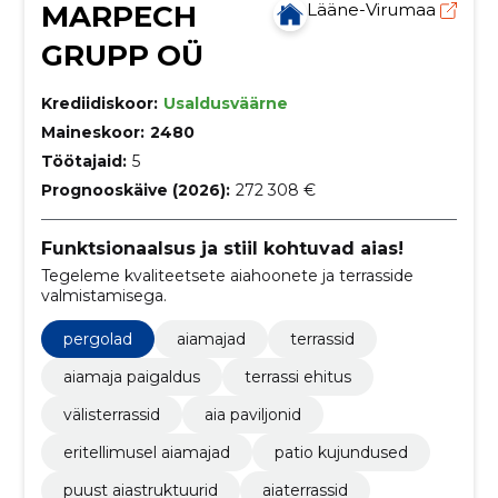
MARPECH
Lääne-Virumaa
GRUPP OÜ
Krediidiskoor:
Usaldusväärne
Maineskoor:
2480
Töötajaid:
5
Prognooskäive (2026):
272 308 €
Funktsionaalsus ja stiil kohtuvad aias!
Tegeleme kvaliteetsete aiahoonete ja terrasside
valmistamisega.
pergolad
aiamajad
terrassid
aiamaja paigaldus
terrassi ehitus
välisterrassid
aia paviljonid
eritellimusel aiamajad
patio kujundused
puust aiastruktuurid
aiaterrassid