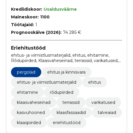
Krediidiskoor:
Usaldusväärne
Maineskoor:
1100
Töötajaid:
1
Prognooskäive (2026):
74 285 €
Eriehitustööd
ehitus- ja viimistlusmaterjalid, ehitus, ehitamine,
Rõdupiirded, Klaasvaheseinad, terrassid, varikatused,
kasvuhooned, Klaasfassaadid, Talveaiad
pergolad
ehitus ja kinnisvara
ehitus- ja viimistlusmaterjalid
ehitus
ehitamine
rõdupiirded
klaasvaheseinad
terrassid
varikatused
kasvuhooned
klaasfassaadid
talveaiad
klaaspiirded
eriehitustööd