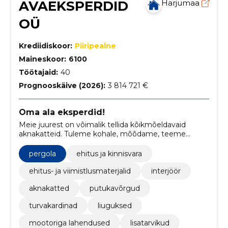
AVAEKSPERDID
Harjumaa
OÜ
Krediidiskoor:
Piiripealne
Maineskoor:
6100
Töötajaid:
40
Prognooskäive (2026):
3 814 721 €
Oma ala eksperdid!
Meie juurest on võimalik tellida kõikmõeldavaid
aknakatteid. Tuleme kohale, mõõdame, teeme
valmis ja paigaldame. Tutvu meie laia tootevalikuga
kas meie kodulehel või külasta meie salonge
pergola
ehitus ja kinnisvara
Tallinnas!
ehitus- ja viimistlusmaterjalid
interjöör
aknakatted
putukavõrgud
turvakardinad
liuguksed
mootoriga lahendused
lisatarvikud