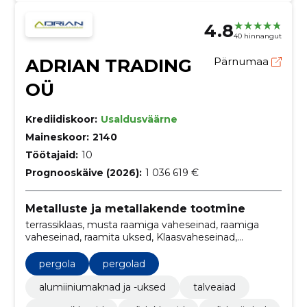
4.8
40 hinnangut
ADRIAN TRADING
Pärnumaa
OÜ
Krediidiskoor:
Usaldusväärne
Maineskoor:
2140
Töötajaid:
10
Prognooskäive (2026):
1 036 619 €
Metalluste ja metallakende tootmine
terrassiklaas, musta raamiga vaheseinad, raamiga
vaheseinad, raamita uksed, Klaasvaheseinad,
alumiiniumaknad, alumiiniumuksed, Terrassiklaasid,
pergolad, klaasvaheseinad ja -uksed
pergola
pergolad
alumiiniumaknad ja -uksed
talveaiad