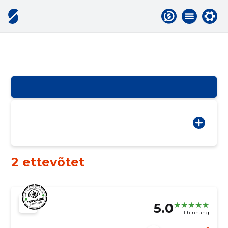
2 ettevõtet
5.0
1 hinnang