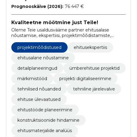
Prognooskäive (2026):
76 447 €
Kvaliteetne mõõtmine just Teile!
Oleme Teie usaldusväärne partner ehitusalase
nõustamise, ekspertiisi, projektimõõdistamiste,
detailjooniste koostamise, detailplaneeringute,
märkimistööde, ümberehituse projektide,
projektimõõdistused
ehitusekspertiis
ehitusejärgsete kontrollmõõdistuste ja ehitusprojekti
digitaliseerimise valdkonnas.
ehitusalane nõustamine
detailplaneeringud
ümberehituse projektid
märkimistööd
projekti digitaliseerimine
tehnilised nõuanded
tehniline järelevalve
ehituse ülevaatused
ehitustööde planeerimine
konstruktsioonide hindamine
ehitusmaterjalide analüüs