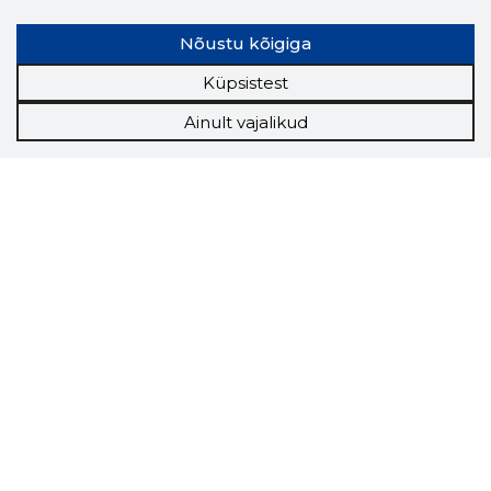
Nõustu kõigiga
Küpsistest
Ainult vajalikud
Storybook
Chrome laiendus
Storybooki laiendus ütleb Sulle, mis firma
veebilehel Sa parajasti viibid ja kui usaldusväärne
see firma täna on.
LAADI LAIENDUS ALLA