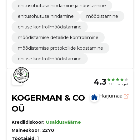
ehitusohutuse hindamine ja nõustamine
ehitusohutuse hindamine
mõõdistamine
ehitise kontrollmõõdistamine
mõõdistamise detailide kontrollimine
mõõdistamise protokollide koostamine
ehitise kontrollmõõdistamine
4.3
3 hinnangut
KOGERMAN & CO
Harjumaa
OÜ
Krediidiskoor:
Usaldusväärne
Maineskoor:
2270
Töötajaid:
1