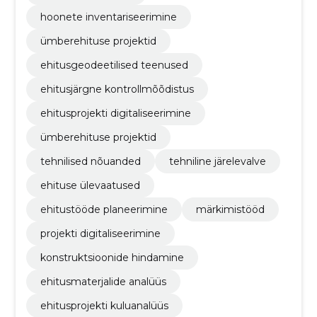
hoonete inventariseerimine
ümberehituse projektid
ehitusgeodeetilised teenused
ehitusjärgne kontrollmõõdistus
ehitusprojekti digitaliseerimine
ümberehituse projektid
tehnilised nõuanded
tehniline järelevalve
ehituse ülevaatused
ehitustööde planeerimine
märkimistööd
projekti digitaliseerimine
konstruktsioonide hindamine
ehitusmaterjalide analüüs
ehitusprojekti kuluanalüüs