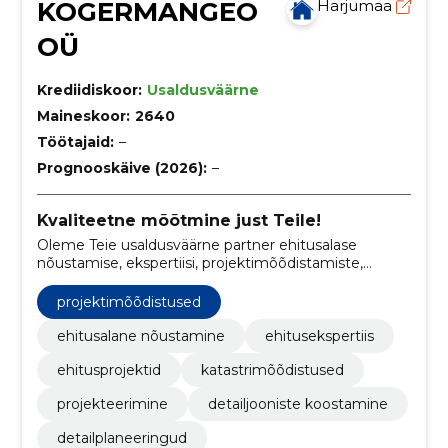
KOGERMANGEO
Harjumaa
OÜ
Krediidiskoor:
Usaldusväärne
Maineskoor:
2640
Töötajaid:
–
Prognooskäive (2026):
–
Kvaliteetne mõõtmine just Teile!
Oleme Teie usaldusväärne partner ehitusalase
nõustamise, ekspertiisi, projektimõõdistamiste,
detailjooniste koostamise, detailplaneeringute,
märkimistööde, ümberehituse projektide,
projektimõõdistused
ehitusejärgsete kontrollmõõdistuste ja ehitusprojekti
digitaliseerimise valdkonnas.
ehitusalane nõustamine
ehitusekspertiis
ehitusprojektid
katastrimõõdistused
projekteerimine
detailjooniste koostamine
detailplaneeringud