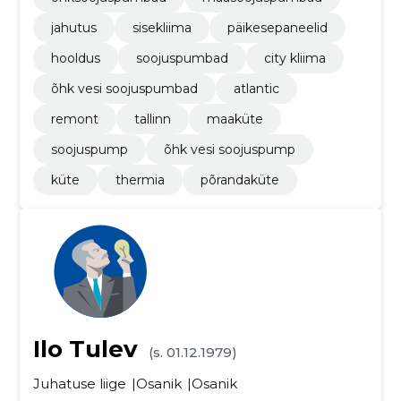
jahutus
sisekliima
päikesepaneelid
hooldus
soojuspumbad
city kliima
õhk vesi soojuspumbad
atlantic
remont
tallinn
maaküte
soojuspump
õhk vesi soojuspump
küte
thermia
põrandaküte
Ilo Tulev
(s. 01.12.1979)
Juhatuse liige
Osanik
Osanik