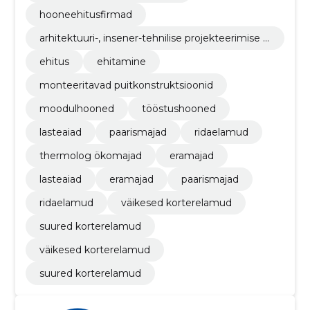
hooneehitusfirmad
arhitektuuri-, insener-tehnilise projekteerimise ja
planeerimisteenused
ehitus
ehitamine
monteeritavad puitkonstruktsioonid
moodulhooned
tööstushooned
lasteaiad
paarismajad
ridaelamud
thermolog ökomajad
eramajad
lasteaiad
eramajad
paarismajad
ridaelamud
väikesed korterelamud
suured korterelamud
väikesed korterelamud
suured korterelamud