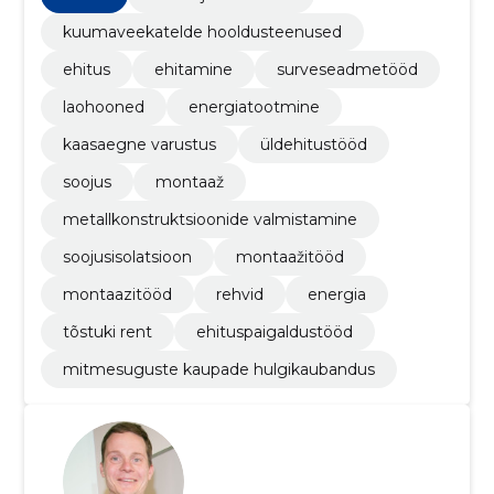
kuumaveekatelde hooldusteenused
ehitus
ehitamine
surveseadmetööd
laohooned
energiatootmine
kaasaegne varustus
üldehitustööd
soojus
montaaž
metallkonstruktsioonide valmistamine
soojusisolatsioon
montaažitööd
montaazitööd
rehvid
energia
tõstuki rent
ehituspaigaldustööd
mitmesuguste kaupade hulgikaubandus