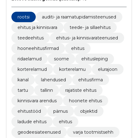
rootsi
auditi- ja raamatupidamisteenused
ehitus ja kinnisvara
teede- ja sillaehitus
teedeehitus
ehitus- ja kinnisvarateenused
hooneehitusfirmad
ehitus
ridaelamud
soome
ehitusleping
korterelamud
korterelamu
elurajoon
kanal
lahendused
ehitusfirma
tartu
tallinn
rajatiste ehitus
kinnisvara arendus
hoonete ehitus
ehitustööd
pärnus
objektid
ladude ehitus
ehitus
geodeesiateenused
varja tootmistsehh