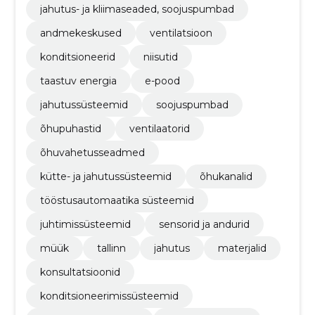
jahutus- ja kliimaseaded, soojuspumbad
andmekeskused
ventilatsioon
konditsioneerid
niisutid
taastuv energia
e-pood
jahutussüsteemid
soojuspumbad
õhupuhastid
ventilaatorid
õhuvahetusseadmed
kütte- ja jahutussüsteemid
õhukanalid
tööstusautomaatika süsteemid
juhtimissüsteemid
sensorid ja andurid
müük
tallinn
jahutus
materjalid
konsultatsioonid
konditsioneerimissüsteemid