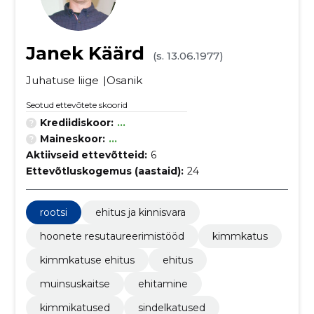
Janek Käärd
(s. 13.06.1977)
Juhatuse liige
Osanik
Seotud ettevõtete skoorid
Krediidiskoor:
...
Maineskoor:
...
Aktiivseid ettevõtteid:
6
Ettevõtluskogemus (aastaid):
24
rootsi
ehitus ja kinnisvara
hoonete resutaureerimistööd
kimmkatus
kimmkatuse ehitus
ehitus
muinsuskaitse
ehitamine
kimmikatused
sindelkatused