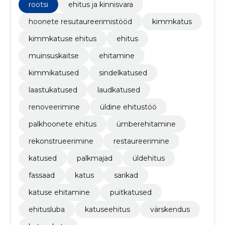
rootsi
ehitus ja kinnisvara
hoonete resutaureerimistööd
kimmkatus
kimmkatuse ehitus
ehitus
muinsuskaitse
ehitamine
kimmikatused
sindelkatused
laastukatused
laudkatused
renoveerimine
üldine ehitustöö
palkhoonete ehitus
ümberehitamine
rekonstrueerimine
restaureerimine
katused
palkmajad
üldehitus
fassaad
katus
sarikad
katuse ehitamine
puitkatused
ehitusluba
katuseehitus
värskendus