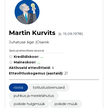
Martin Kurvits
(s. 15.09.1978)
Juhatuse liige
Osanik
Seotud ettevõtete skoorid
Krediidiskoor:
...
Maineskoor:
...
Aktiivseid ettevõtteid:
4
Ettevõtluskogemus (aastaid):
21
rootsi
toitlustusteenused
puhkus ja meelelahutus
jookide hulgimüük
jookide müük