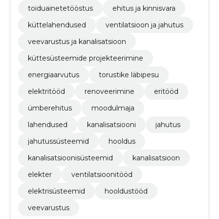
toiduainetetööstus
ehitus ja kinnisvara
küttelahendused
ventilatsioon ja jahutus
veevarustus ja kanalisatsioon
küttesüsteemide projekteerimine
energiaarvutus
torustike läbipesu
elektritööd
renoveerimine
eritööd
ümberehitus
moodulmaja
lahendused
kanalisatsiooni
jahutus
jahutussüsteemid
hooldus
kanalisatsioonisüsteemid
kanalisatsioon
elekter
ventilatsioonitööd
elektrisüsteemid
hooldustööd
veevarustus