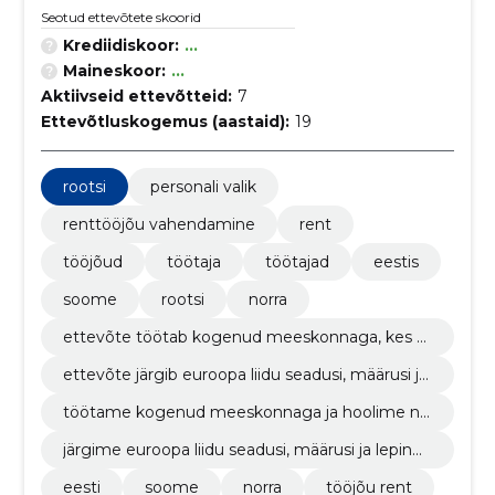
Seotud ettevõtete skoorid
Krediidiskoor:
...
Maineskoor:
...
Aktiivseid ettevõtteid:
7
Ettevõtluskogemus (aastaid):
19
rootsi
personali valik
renttööjõu vahendamine
rent
tööjõud
töötaja
töötajad
eestis
soome
rootsi
norra
ettevõte töötab kogenud meeskonnaga, kes h
oolib nii klientidest kui ka töötajatest, ning juhin
ettevõte järgib euroopa liidu seadusi, määrusi ja
dub euroopa liidu seadustest, määrustest ja lepi
lepinguid, tagades nii oma teenuste kvaliteedi j
ngutest
töötame kogenud meeskonnaga ja hoolime nii
a vastavuse euroopa standarditele
klientidest kui ka töötajatest
järgime euroopa liidu seadusi, määrusi ja leping
uid, tagades kvaliteedi ja vastavuse euroopa sta
eesti
soome
norra
tööjõu rent
ndarditele