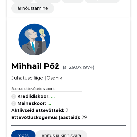
ärinõustamine
Mihhail Põž
(s. 29.07.1974)
Juhatuse liige
Osanik
Seotud ettevõtete skoorid
Krediidiskoor:
...
Maineskoor:
...
Aktiivseid ettevõtteid:
2
Ettevõtluskogemus (aastaid):
29
rootsi
ehitus ja kinnisvara