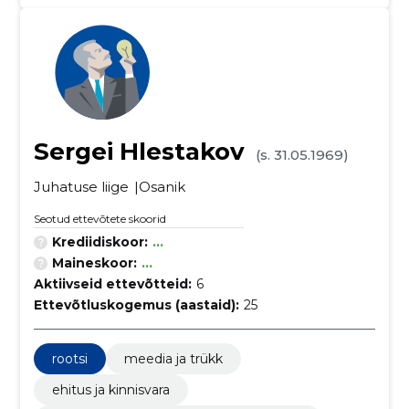
Sergei Hlestakov
(s. 31.05.1969)
Juhatuse liige
Osanik
Seotud ettevõtete skoorid
Krediidiskoor:
...
Maineskoor:
...
Aktiivseid ettevõtteid:
6
Ettevõtluskogemus (aastaid):
25
rootsi
meedia ja trükk
ehitus ja kinnisvara