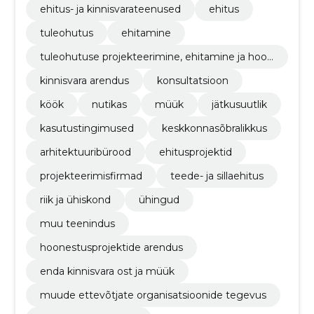
ehitus- ja kinnisvarateenused
ehitus
tuleohutus
ehitamine
tuleohutuse projekteerimine, ehitamine ja hool
damine
kinnisvara arendus
konsultatsioon
köök
nutikas
müük
jätkusuutlik
kasutustingimused
keskkonnasõbralikkus
arhitektuuribürood
ehitusprojektid
projekteerimisfirmad
teede- ja sillaehitus
riik ja ühiskond
ühingud
muu teenindus
hoonestusprojektide arendus
enda kinnisvara ost ja müük
muude ettevõtjate organisatsioonide tegevus