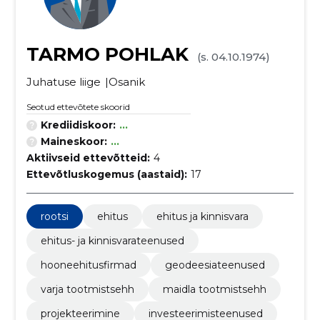
TARMO POHLAK
(s. 04.10.1974)
Juhatuse liige
Osanik
Seotud ettevõtete skoorid
Krediidiskoor:
...
Maineskoor:
...
Aktiivseid ettevõtteid:
4
Ettevõtluskogemus (aastaid):
17
rootsi
ehitus
ehitus ja kinnisvara
ehitus- ja kinnisvarateenused
hooneehitusfirmad
geodeesiateenused
varja tootmistsehh
maidla tootmistsehh
projekteerimine
investeerimisteenused