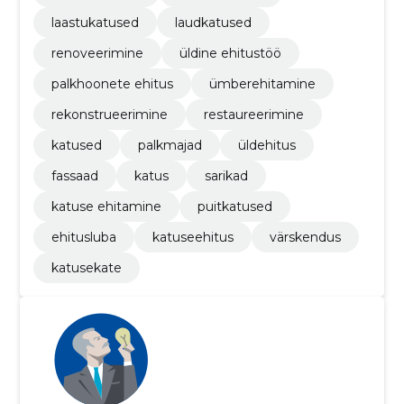
laastukatused
laudkatused
renoveerimine
üldine ehitustöö
palkhoonete ehitus
ümberehitamine
rekonstrueerimine
restaureerimine
katused
palkmajad
üldehitus
fassaad
katus
sarikad
katuse ehitamine
puitkatused
ehitusluba
katuseehitus
värskendus
katusekate