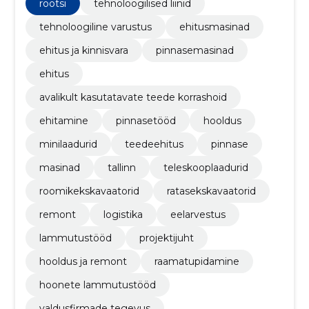
rootsi
tehnoloogilised liinid
tehnoloogiline varustus
ehitusmasinad
ehitus ja kinnisvara
pinnasemasinad
ehitus
avalikult kasutatavate teede korrashoid
ehitamine
pinnasetööd
hooldus
minilaadurid
teedeehitus
pinnase
masinad
tallinn
teleskooplaadurid
roomikekskavaatorid
ratasekskavaatorid
remont
logistika
eelarvestus
lammutustööd
projektijuht
hooldus ja remont
raamatupidamine
hoonete lammutustööd
valdusfirmade tegevus