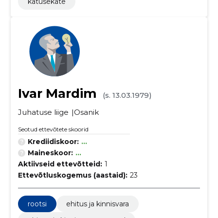
katusekate
Ivar Mardim
(s. 13.03.1979)
Juhatuse liige
Osanik
Seotud ettevõtete skoorid
Krediidiskoor:
...
Maineskoor:
...
Aktiivseid ettevõtteid:
1
Ettevõtluskogemus (aastaid):
23
rootsi
ehitus ja kinnisvara