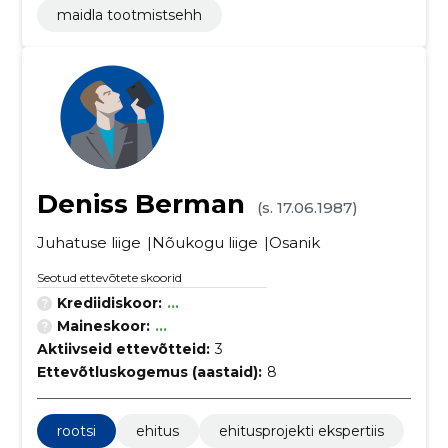
maidla tootmistsehh
Deniss Berman
(s. 17.06.1987)
Juhatuse liige
Nõukogu liige
Osanik
Seotud ettevõtete skoorid
Krediidiskoor:
...
Maineskoor:
...
Aktiivseid ettevõtteid:
3
Ettevõtluskogemus (aastaid):
8
rootsi
ehitus
ehitusprojekti ekspertiis