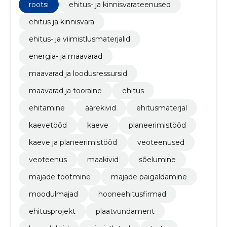
rootsi
ehitus- ja kinnisvarateenused
ehitus ja kinnisvara
ehitus- ja viimistlusmaterjalid
energia- ja maavarad
maavarad ja loodusressursid
maavarad ja tooraine
ehitus
ehitamine
äärekivid
ehitusmaterjal
kaevetööd
kaeve
planeerimistööd
kaeve ja planeerimistööd
veoteenused
veoteenus
maakivid
sõelumine
majade tootmine
majade paigaldamine
moodulmajad
hooneehitusfirmad
ehitusprojekt
plaatvundament