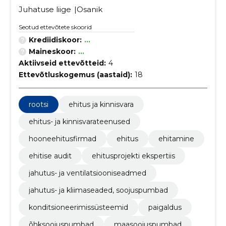
Juhatuse liige
Osanik
Seotud ettevõtete skoorid
Krediidiskoor:
...
Maineskoor:
...
Aktiivseid ettevõtteid:
4
Ettevõtluskogemus (aastaid):
18
rootsi
ehitus ja kinnisvara
ehitus- ja kinnisvarateenused
hooneehitusfirmad
ehitus
ehitamine
ehitise audit
ehitusprojekti ekspertiis
jahutus- ja ventilatsiooniseadmed
jahutus- ja kliimaseaded, soojuspumbad
konditsioneerimissüsteemid
paigaldus
õhksoojuspumbad
maasoojuspumbad