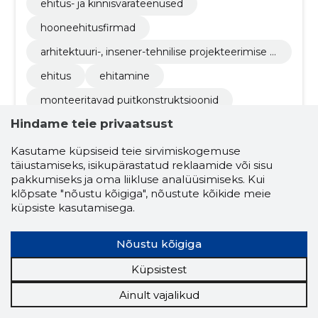
ehitus- ja kinnisvarateenused
hooneehitusfirmad
arhitektuuri-, insener-tehnilise projekteerimise ja
planeerimisteenused
ehitus
ehitamine
monteeritavad puitkonstruktsioonid
Hindame teie privaatsust
moodulhooned
tööstushooned
lasteaiad
paarismajad
ridaelamud
Kasutame küpsiseid teie sirvimiskogemuse
täiustamiseks, isikupärastatud reklaamide või sisu
thermolog ökomajad
eramajad
pakkumiseks ja oma liikluse analüüsimiseks. Kui
klõpsate "nõustu kõigiga", nõustute kõikide meie
lasteaiad
eramajad
paarismajad
küpsiste kasutamisega.
ridaelamud
väikesed korterelamud
Nõustu kõigiga
suured korterelamud
Küpsistest
väikesed korterelamud
suured korterelamud
case study´d
Ainult vajalikud
fassaadielemendid