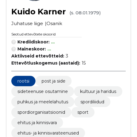
Kuido Karner
(s. 08.01.1979)
Juhatuse liige
Osanik
Seotud ettevõtete skoorid
Krediidiskoor:
...
Maineskoor:
...
Aktiivseid ettevõtteid:
3
Ettevõtluskogemus (aastaid):
15
rootsi
post ja side
sideteenuse osutamine
kultuur ja haridus
puhkus ja meelelahutus
spordiliidud
spordiorganisatsioonid
sport
ehitus ja kinnisvara
ehitus- ja kinnisvarateenused