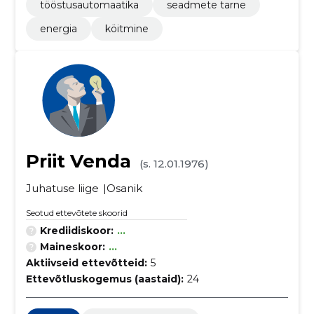
tööstusautomaatika
seadmete tarne
energia
köitmine
Priit Venda
(s. 12.01.1976)
Juhatuse liige
Osanik
Seotud ettevõtete skoorid
Krediidiskoor:
...
Maineskoor:
...
Aktiivseid ettevõtteid:
5
Ettevõtluskogemus (aastaid):
24