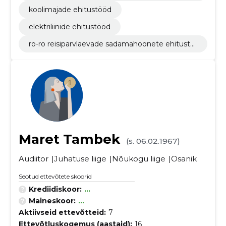
hastustööd
koolimajade ehitustööd
elektriliinide ehitustööd
ro-ro reisiparvlaevade sadamahoonete ehitustö
öd
Maret Tambek
(s. 06.02.1967)
Audiitor
Juhatuse liige
Nõukogu liige
Osanik
Seotud ettevõtete skoorid
Krediidiskoor:
...
Maineskoor:
...
Aktiivseid ettevõtteid:
7
Ettevõtluskogemus (aastaid):
16