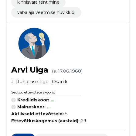
kinnisvara rentimine
vaba aja veetmise huviklubi
Arvi Uiga
(s. 17.06.1968)
J
Juhatuse liige
Osanik
Seotud ettevõtete skoorid
Krediidiskoor:
...
Maineskoor:
...
Aktiivseid ettevõtteid:
5
Ettevõtluskogemus (aastaid):
29