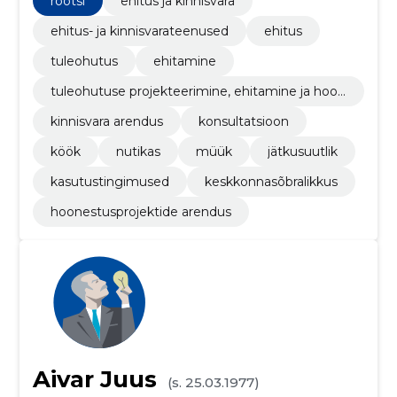
rootsi
ehitus ja kinnisvara
ehitus- ja kinnisvarateenused
ehitus
tuleohutus
ehitamine
tuleohutuse projekteerimine, ehitamine ja hool
damine
kinnisvara arendus
konsultatsioon
köök
nutikas
müük
jätkusuutlik
kasutustingimused
keskkonnasõbralikkus
hoonestusprojektide arendus
Aivar Juus
(s. 25.03.1977)