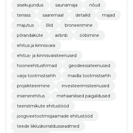
sisekujundus
saunamaja
nõud
terrass
saaremaal
detailid
majad
majutus
õlid
broneerimine
põrandaküte
airbnb
ööbimine
ehitus ja kinnisvara
ehitus- ja kinnisvarateenused
hooneehitusfirmad
geodeesiateenused
varja tootmistsehh
maidla tootmistsehh
projekteerimine
investeerimisteenused
insenerehitus
mehaanilised paigaldused
teeristmikute ehitustööd
joogiveetootmisjaamade ehitustööd
teede liikluskorraldusseadmed