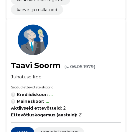
kaeve- ja mullatööd
Taavi Soorm
(s. 06.05.1979)
Juhatuse liige
Seotud ettevõtete skoorid
Krediidiskoor:
...
Maineskoor:
...
Aktiivseid ettevõtteid:
2
Ettevõtluskogemus (aastaid):
21