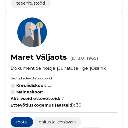
teeehitustööd
Maret Väljaots
(s. 13.01.1965)
Dokumentide hoidja
Juhatuse liige
Osanik
Seotud ettevõtete skoorid
Krediidiskoor:
...
Maineskoor:
...
Aktiivseid ettevõtteid:
7
Ettevõtluskogemus (aastaid):
30
rootsi
ehitus ja kinnisvara