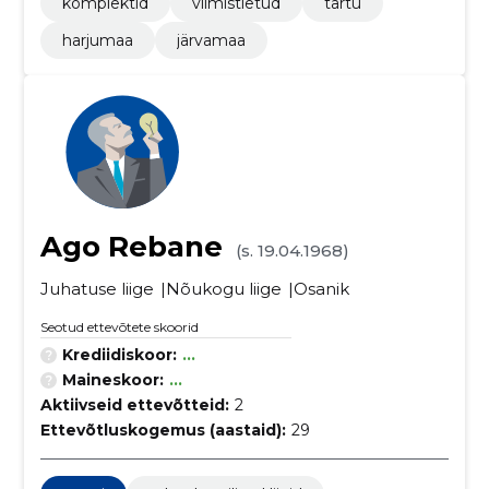
komplektid
viimistletud
tartu
harjumaa
järvamaa
Ago Rebane
(s. 19.04.1968)
Juhatuse liige
Nõukogu liige
Osanik
Seotud ettevõtete skoorid
Krediidiskoor:
...
Maineskoor:
...
Aktiivseid ettevõtteid:
2
Ettevõtluskogemus (aastaid):
29