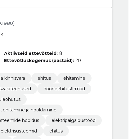
9.1980)
ik
Aktiivseid ettevõtteid:
8
Ettevõtluskogemus (aastaid):
20
ja kinnisvara
ehitus
ehitamine
nisvarateenused
hooneehitusfirmad
uleohutus
, ehitamine ja hooldamine
süsteemide hooldus
elektripaigaldustööd
elektrisüsteemid
ehitus