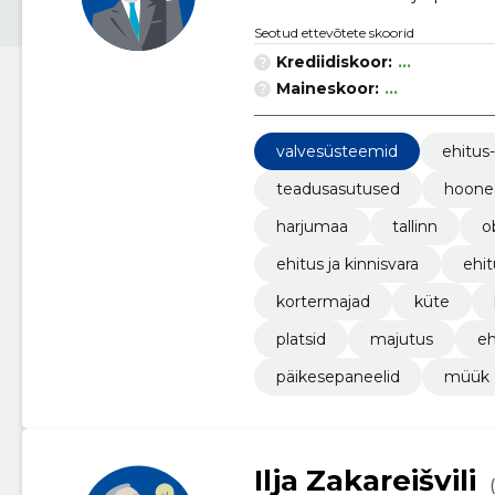
Seotud ettevõtete skoorid
Krediidiskoor:
...
Maineskoor:
...
valvesüsteemid
ehitus
teadusasutused
hoone
harjumaa
tallinn
o
ehitus ja kinnisvara
ehit
kortermajad
küte
platsid
majutus
eh
päikesepaneelid
müük
Ilja Zakareišvili