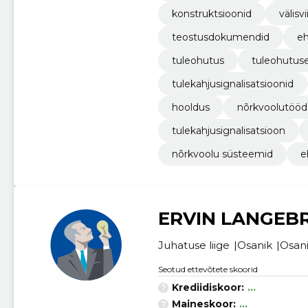
konstruktsioonid
välisv
teostusdokumendid
eh
tuleohutus
tuleohutuse
tulekahjusignalisatsioonid
hooldus
nõrkvoolutööd
tulekahjusignalisatsioon
nõrkvoolu süsteemid
e
ERVIN LANGEB
Juhatuse liige
Osanik
Osan
Seotud ettevõtete skoorid
Krediidiskoor:
...
Maineskoor:
...