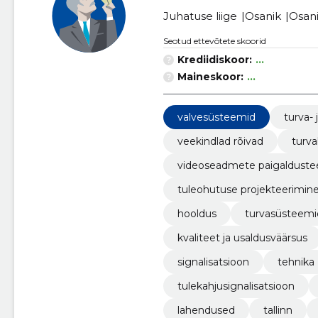
Juhatuse liige
Osanik
Osan
Seotud ettevõtete skoorid
Krediidiskoor:
...
Maineskoor:
...
valvesüsteemid
turva-
veekindlad rõivad
turv
videoseadmete paigaldust
tuleohutuse projekteerimine
hooldus
turvasüsteemi
kvaliteet ja usaldusväärsus
signalisatsioon
tehnika
tulekahjusignalisatsioon
lahendused
tallinn