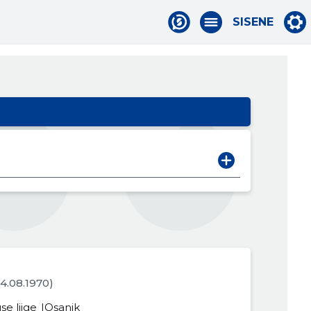
SISENE
04.08.1970)
se liige
Osanik