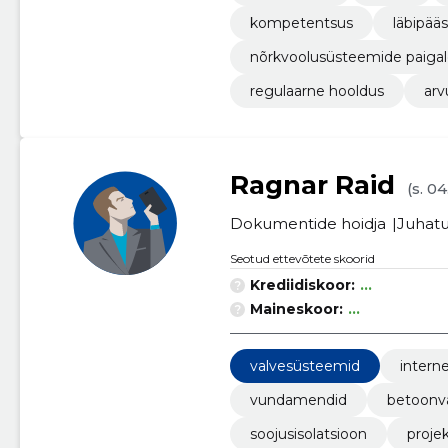
kompetentsus
läbipää
nõrkvoolusüsteemide paiga
regulaarne hooldus
arv
Ragnar Raid
(s. 0
Dokumentide hoidja
Juhatu
Seotud ettevõtete skoorid
Krediidiskoor:
...
Maineskoor:
...
valvesüsteemid
intern
vundamendid
betoonv
soojusisolatsioon
proje