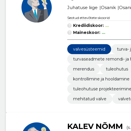
Juhatuse liige
Osanik
Osan
Seotud ettevõtete skoorid
Krediidiskoor:
...
Maineskoor:
...
valvesüsteemid
turva-
turvaseadmete remondi- ja
merendus
tuleohutus
kontrollimine ja hooldamine
tuleohutuse projekteerimine
mehitatud valve
valve
KALEV NÕMM
(s