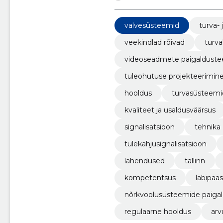
valvesüsteemid
turva-
veekindlad rõivad
turv
videoseadmete paigaldust
tuleohutuse projekteerimine
hooldus
turvasüsteemi
kvaliteet ja usaldusväärsus
signalisatsioon
tehnika
tulekahjusignalisatsioon
lahendused
tallinn
kompetentsus
läbipää
nõrkvoolusüsteemide paiga
regulaarne hooldus
arv