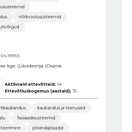
susüsteemid
ldus
nõrkvoolusüsteemid
utivõrgud
4.04.1990)
se liige
Likvideerija
Osanik
Aktiivseid ettevõtteid:
14
Ettevõtluskogemus (aastaid):
15
etikaubandus
kaubandus ja teenused
alu
fassaadisüsteemid
kteerimine
põrandaplaadid