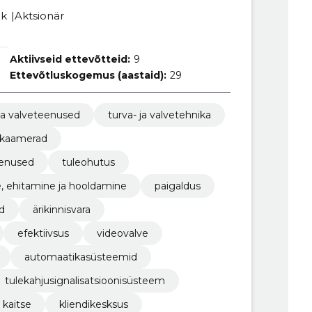
ik
Aktsionär
Aktiivseid ettevõtteid:
9
Ettevõtluskogemus (aastaid):
29
 ja valveteenused
turva- ja valvetehnika
akaamerad
eenused
tuleohutus
, ehitamine ja hooldamine
paigaldus
d
ärikinnisvara
efektiivsus
videovalve
automaatikasüsteemid
tulekahjusignalisatsioonisüsteem
kaitse
kliendikesksus