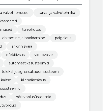
 ja valveteenused
turva- ja valvetehnika
akaamerad
eenused
tuleohutus
, ehitamine ja hooldamine
paigaldus
d
ärikinnisvara
efektiivsus
videovalve
automaatikasüsteemid
tulekahjusignalisatsioonisüsteem
kaitse
kliendikesksus
susüsteemid
ldus
nõrkvoolusüsteemid
utivõrgud