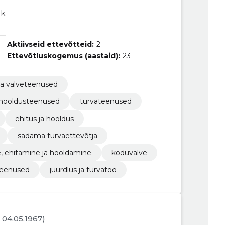
ik
Aktiivseid ettevõtteid:
2
Ettevõtluskogemus (aastaid):
23
 ja valveteenused
 hooldusteenused
turvateenused
ehitus ja hooldus
sadama turvaettevõtja
, ehitamine ja hooldamine
koduvalve
teenused
juurdlus ja turvatöö
. 04.05.1967)