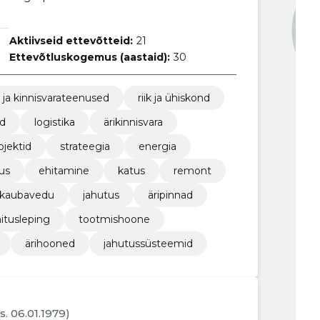
Aktiivseid ettevõtteid:
21
Ettevõtluskogemus (aastaid):
30
- ja kinnisvarateenused
riik ja ühiskond
d
logistika
ärikinnisvara
bjektid
strateegia
energia
us
ehitamine
katus
remont
kaubavedu
jahutus
äripinnad
itusleping
tootmishoone
ärihooned
jahutussüsteemid
(s. 06.01.1979)