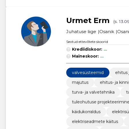
Urmet Erm
(s. 13.0
Juhatuse liige
Osanik
Osan
Seotud ettevõtete skoorid
Krediidiskoor:
...
Maineskoor:
...
valvesüsteemid
ehitus 
majutus
ehitus- ja kin
turva- ja valvetehnika
t
tuleohutuse projekteerimine
käidukorraldus
elektri
elektriseadmete käitus