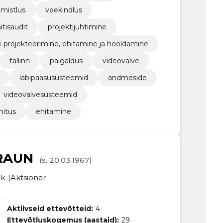
iimistlus
veekindlus
itisaudit
projektijuhtimine
 projekteerimine, ehitamine ja hooldamine
tallinn
paigaldus
videovalve
läbipääsusüsteemid
andmeside
videovalvesüsteemid
hitus
ehitamine
RAUN
(s. 20.03.1967)
ik
Aktsionär
Aktiivseid ettevõtteid:
4
Ettevõtluskogemus (aastaid):
29