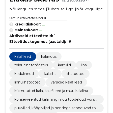
(s. 29.06.1957)
Nõukogu esimees
Juhatuse liige
Nõukogu liige
Seotud ettevõtete skoorid
Krediidiskoor:
...
Maineskoor:
...
Aktiivseid ettevõtteid:
1
Ettevõtluskogemus (aastaid):
18
kalafileed
kalandus
toiduainetetööstus
kartulid
liha
kodulinnud
kalaliha
lihatooted
linnulihatooted
värsked kalafileed
külmutatud kala, kalafileed ja muu kalaliha
konserveeritud kala ning muu töödeldud või säil
itatud kala
puuviljad, köögiviljad ja nendega seonduvad too
ted