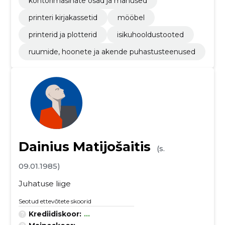
kontorimasinate osad ja manused
printeri kirjakassetid
mööbel
printerid ja plotterid
isikuhooldustooted
ruumide, hoonete ja akende puhastusteenused
Dainius Matijošaitis
(s.
09.01.1985)
Juhatuse liige
Seotud ettevõtete skoorid
Krediidiskoor:
...