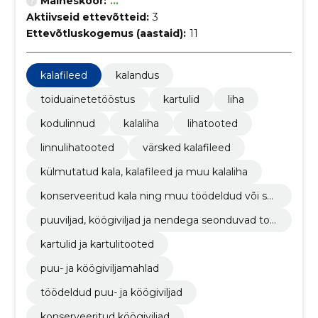
Maineskoor:
...
Aktiivseid ettevõtteid:
3
Ettevõtluskogemus (aastaid):
11
kalafileed
kalandus
toiduainetetööstus
kartulid
liha
kodulinnud
kalaliha
lihatooted
linnulihatooted
värsked kalafileed
külmutatud kala, kalafileed ja muu kalaliha
konserveeritud kala ning muu töödeldud või säil
itatud kala
puuviljad, köögiviljad ja nendega seonduvad too
ted
kartulid ja kartulitooted
puu- ja köögiviljamahlad
töödeldud puu- ja köögiviljad
konserveeritud köögiviljad