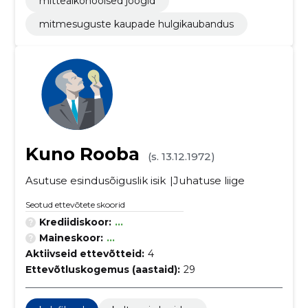
mittealkohoolsed joogid
mitmesuguste kaupade hulgikaubandus
Kuno Rooba
(s. 13.12.1972)
Asutuse esindusõiguslik isik
Juhatuse liige
Seotud ettevõtete skoorid
Krediidiskoor:
...
Maineskoor:
...
Aktiivseid ettevõtteid:
4
Ettevõtluskogemus (aastaid):
29