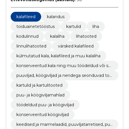
kalafileed
kalandus
toiduainetetööstus
kartulid
liha
kodulinnud
kalaliha
lihatooted
linnulihatooted
värsked kalafileed
külmutatud kala, kalafileed ja muu kalaliha
konserveeritud kala ning muu töödeldud või säil
itatud kala
puuviljad, köögiviljad ja nendega seonduvad too
ted
kartulid ja kartulitooted
puu- ja köögiviljamahlad
töödeldud puu- ja köögiviljad
konserveeritud köögiviljad
keedised ja marmelaadid, puuviljatarretised, puu