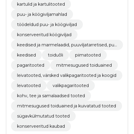
kartulid ja kartulitooted
puu- ja köögiviljamahlad
töödeldud puu- ja köögiviljad
konserveeritud köögiviljad
keedised ja marmelaadid, puuviljatarretised, puu
vilja- või pähklipüreed ja -pastad
keedised
toiduõli
piimatooted
pagaritooted
mitmesugused toiduained
leivatooted, värsked valikpagaritooted ja koogid
leivatooted
valikpagaritooted
kohv, tee ja samalaadsed tooted
mitmesugused toiduained ja kuivatatud tooted
sügavkülmutatud tooted
konserveeritud kaubad