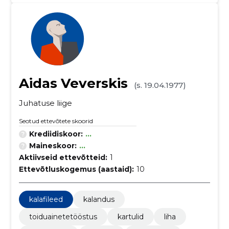
Aidas Veverskis
(s. 19.04.1977)
Juhatuse liige
Seotud ettevõtete skoorid
Krediidiskoor:
...
Maineskoor:
...
Aktiivseid ettevõtteid:
1
Ettevõtluskogemus (aastaid):
10
kalafileed
kalandus
toiduainetetööstus
kartulid
liha