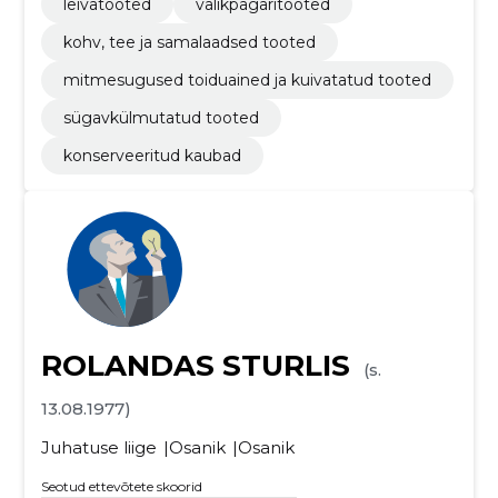
leivatooted
valikpagaritooted
kohv, tee ja samalaadsed tooted
mitmesugused toiduained ja kuivatatud tooted
sügavkülmutatud tooted
konserveeritud kaubad
ROLANDAS STURLIS
(s.
13.08.1977)
Juhatuse liige
Osanik
Osanik
Seotud ettevõtete skoorid