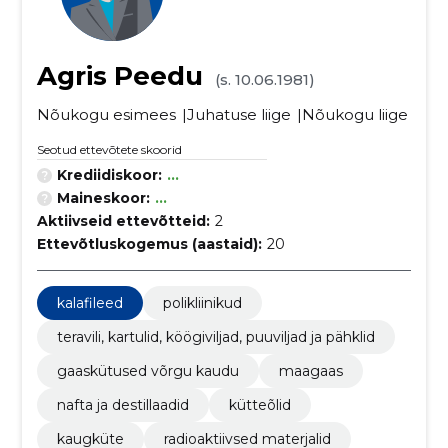
Agris Peedu
(s. 10.06.1981)
Nõukogu esimees
Juhatuse liige
Nõukogu liige
Seotud ettevõtete skoorid
Krediidiskoor:
...
Maineskoor:
...
Aktiivseid ettevõtteid:
2
Ettevõtluskogemus (aastaid):
20
kalafileed
polikliinikud
teravili, kartulid, köögiviljad, puuviljad ja pähklid
gaaskütused võrgu kaudu
maagaas
nafta ja destillaadid
kütteõlid
kaugküte
radioaktiivsed materjalid