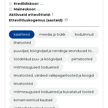
Krediidiskoor:
...
Maineskoor:
...
Aktiivseid ettevõtteid:
1
Ettevõtluskogemus (aastaid):
17
kalafileed
meedia ja trükk
kodulinnud
lihatooted
puuviljad, köögiviljad ja nendega seonduvad too
ted
töödeldud puu- ja köögiviljad
piimatooted
mitmesugused toiduained
leivatooted, värsked valikpagaritooted ja koogid
leivatooted
mitmesugused toiduained ja kuivatatud tooted
konserveeritud kaubad