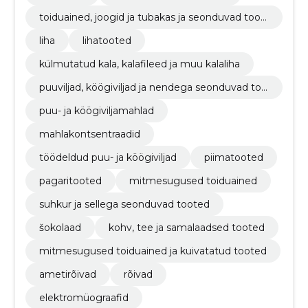
toiduained, joogid ja tubakas ja seonduvad toot
ed
liha
lihatooted
külmutatud kala, kalafileed ja muu kalaliha
puuviljad, köögiviljad ja nendega seonduvad too
ted
puu- ja köögiviljamahlad
mahlakontsentraadid
töödeldud puu- ja köögiviljad
piimatooted
pagaritooted
mitmesugused toiduained
suhkur ja sellega seonduvad tooted
šokolaad
kohv, tee ja samalaadsed tooted
mitmesugused toiduained ja kuivatatud tooted
ametirõivad
rõivad
elektromüograafid