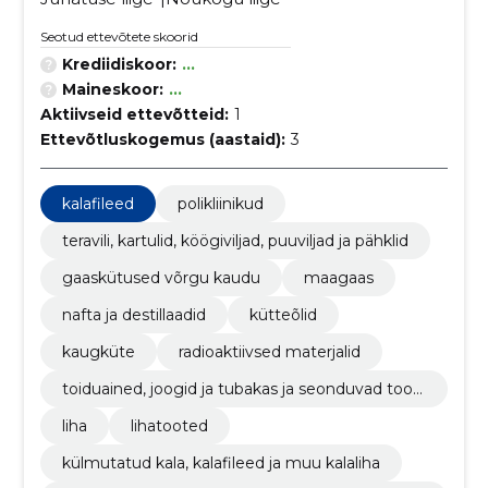
Seotud ettevõtete skoorid
Krediidiskoor:
...
Maineskoor:
...
Aktiivseid ettevõtteid:
1
Ettevõtluskogemus (aastaid):
3
kalafileed
polikliinikud
teravili, kartulid, köögiviljad, puuviljad ja pähklid
gaaskütused võrgu kaudu
maagaas
nafta ja destillaadid
kütteõlid
kaugküte
radioaktiivsed materjalid
toiduained, joogid ja tubakas ja seonduvad toot
ed
liha
lihatooted
külmutatud kala, kalafileed ja muu kalaliha