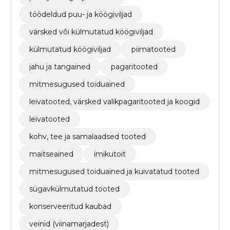
töödeldud puu- ja köögiviljad
värsked või külmutatud köögiviljad
külmutatud köögiviljad
piimatooted
jahu ja tangained
pagaritooted
mitmesugused toiduained
leivatooted, värsked valikpagaritooted ja koogid
leivatooted
kohv, tee ja samalaadsed tooted
maitseained
imikutoit
mitmesugused toiduained ja kuivatatud tooted
sügavkülmutatud tooted
konserveeritud kaubad
veinid (viinamarjadest)