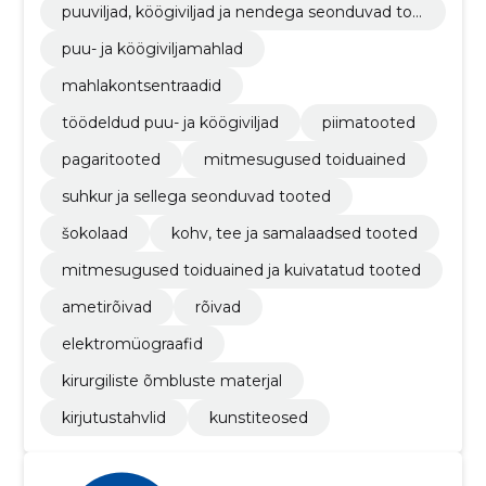
puuviljad, köögiviljad ja nendega seonduvad too
ted
puu- ja köögiviljamahlad
mahlakontsentraadid
töödeldud puu- ja köögiviljad
piimatooted
pagaritooted
mitmesugused toiduained
suhkur ja sellega seonduvad tooted
šokolaad
kohv, tee ja samalaadsed tooted
mitmesugused toiduained ja kuivatatud tooted
ametirõivad
rõivad
elektromüograafid
kirurgiliste õmbluste materjal
kirjutustahvlid
kunstiteosed