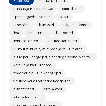
kalafileed
kultuur ja haridus
puhkus ja meelelahutus
spordiliidud
spordiorganisatsioonid
sport
ametiõpe
kursused
riik ja ühiskond
liha
kodulinnud
lihatooted
linnulihatooted
värsked kalafileed
külmutatud kala, kalafileed ja muu kalaliha
puuviljad, köögiviljad ja nendega seonduvad too
ted
kartulid ja kartulitooted
töödeldud puu- ja köögiviljad
värsked või külmutatud köögiviljad
piimatooted
piim ja koor
jahu ja tangained
mitmesugused toiduained