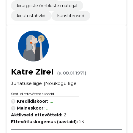
kirurgiliste õmbluste materjal
kirjutustahvlid
kunstiteosed
Katre Zirel
(s. 08.01.1971)
Juhatuse liige
Nõukogu liige
Seotud ettevõtete skoorid
Krediidiskoor:
...
Maineskoor:
...
Aktiivseid ettevõtteid:
2
Ettevõtluskogemus (aastaid):
23