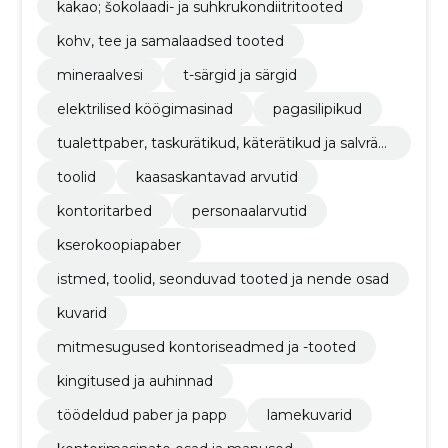
kakao; šokolaadi- ja suhkrukondiitritooted
kohv, tee ja samalaadsed tooted
mineraalvesi
t-särgid ja särgid
elektrilised köögimasinad
pagasilipikud
tualettpaber, taskurätikud, käterätikud ja salvräti
kud
toolid
kaasaskantavad arvutid
kontoritarbed
personaalarvutid
kserokoopiapaber
istmed, toolid, seonduvad tooted ja nende osad
kuvarid
mitmesugused kontoriseadmed ja -tooted
kingitused ja auhinnad
töödeldud paber ja papp
lamekuvarid