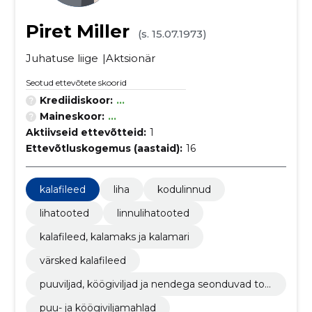
Piret Miller
(s. 15.07.1973)
Juhatuse liige
Aktsionär
Seotud ettevõtete skoorid
Krediidiskoor:
...
Maineskoor:
...
Aktiivseid ettevõtteid:
1
Ettevõtluskogemus (aastaid):
16
kalafileed
liha
kodulinnud
lihatooted
linnulihatooted
kalafileed, kalamaks ja kalamari
värsked kalafileed
puuviljad, köögiviljad ja nendega seonduvad too
ted
puu- ja köögiviljamahlad