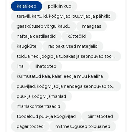
kalafileed
polikliinikud
teravili, kartulid, köögiviljad, puuviljad ja pähklid
gaaskütused võrgu kaudu
maagaas
nafta ja destillaadid
kütteõlid
kaugküte
radioaktiivsed materjalid
toiduained, joogid ja tubakas ja seonduvad toot
ed
liha
lihatooted
külmutatud kala, kalafileed ja muu kalaliha
puuviljad, köögiviljad ja nendega seonduvad too
ted
puu- ja köögiviljamahlad
mahlakontsentraadid
töödeldud puu- ja köögiviljad
piimatooted
pagaritooted
mitmesugused toiduained