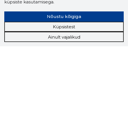
küpsiste kasutamisega.
Nõustu kõigiga
Küpsistest
Ainult vajalikud
Storybook
Chrome laiendus
Storybooki laiendus ütleb Sulle, mis firma
veebilehel Sa parajasti viibid ja kui usaldusväärne
see firma täna on.
LAADI LAIENDUS ALLA