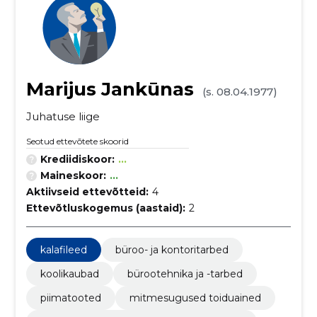
Marijus Jankūnas
(s. 08.04.1977)
Juhatuse liige
Seotud ettevõtete skoorid
Krediidiskoor:
...
Maineskoor:
...
Aktiivseid ettevõtteid:
4
Ettevõtluskogemus (aastaid):
2
kalafileed
büroo- ja kontoritarbed
koolikaubad
bürootehnika ja -tarbed
piimatooted
mitmesugused toiduained