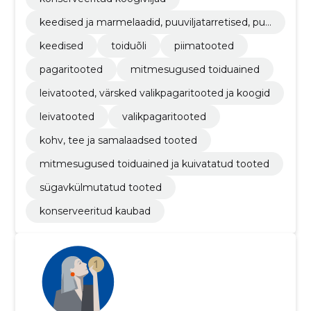
keedised ja marmelaadid, puuviljatarretised, puu
vilja- või pähklipüreed ja -pastad
keedised
toiduõli
piimatooted
pagaritooted
mitmesugused toiduained
leivatooted, värsked valikpagaritooted ja koogid
leivatooted
valikpagaritooted
kohv, tee ja samalaadsed tooted
mitmesugused toiduained ja kuivatatud tooted
sügavkülmutatud tooted
konserveeritud kaubad