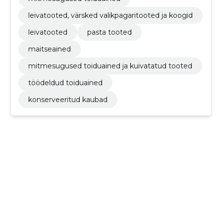
leivatooted, värsked valikpagaritooted ja koogid
leivatooted
pasta tooted
maitseained
mitmesugused toiduained ja kuivatatud tooted
töödeldud toiduained
konserveeritud kaubad