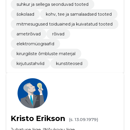
suhkur ja sellega seonduvad tooted
šokolaad
kohv, tee ja samalaadsed tooted
mitmesugused toiduained ja kuivatatud tooted
ametirõivad
rõivad
elektromüograafid
kirurgiliste õmbluste materjal
kirjutustahvlid
kunstiteosed
Kristo Erikson
(s. 13.09.1979)
Juhatuse liige
Nõukogu liige