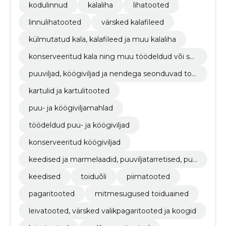
kodulinnud
kalaliha
lihatooted
linnulihatooted
värsked kalafileed
külmutatud kala, kalafileed ja muu kalaliha
konserveeritud kala ning muu töödeldud või säil
itatud kala
puuviljad, köögiviljad ja nendega seonduvad too
ted
kartulid ja kartulitooted
puu- ja köögiviljamahlad
töödeldud puu- ja köögiviljad
konserveeritud köögiviljad
keedised ja marmelaadid, puuviljatarretised, puu
vilja- või pähklipüreed ja -pastad
keedised
toiduõli
piimatooted
pagaritooted
mitmesugused toiduained
leivatooted, värsked valikpagaritooted ja koogid