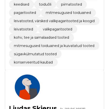
vilja- või pähklipüreed ja -pastad
keedised
toiduõli
piimatooted
pagaritooted
mitmesugused toiduained
leivatooted, värsked valikpagaritooted ja koogid
leivatooted
valikpagaritooted
kohv, tee ja samalaadsed tooted
mitmesugused toiduained ja kuivatatud tooted
sügavkülmutatud tooted
konserveeritud kaubad
Liudas Skierus