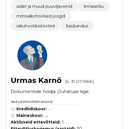
siider ja muud puuviljaveinid
linnaseõlu
mittealkohoolsed joogid
isikuhooldustooted
kaubandus
Urmas Karnö
(s. 31.07.1966)
Dokumentide hoidja
Juhatuse liige
Seotud ettevõtete skoorid
Krediidiskoor:
...
Maineskoor:
...
Aktiivseid ettevõtteid:
1
Ettevõtluskogemus (aastaid):
30