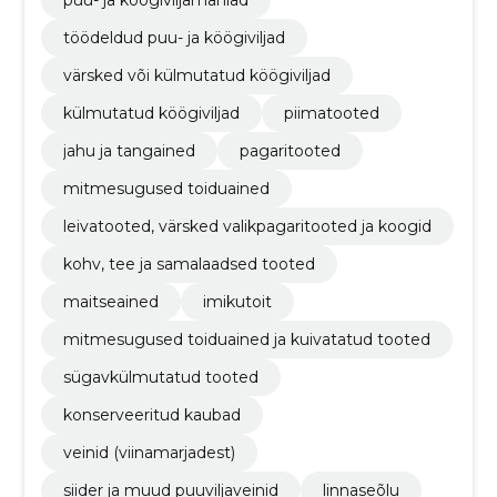
puu- ja köögiviljamahlad
töödeldud puu- ja köögiviljad
värsked või külmutatud köögiviljad
külmutatud köögiviljad
piimatooted
jahu ja tangained
pagaritooted
mitmesugused toiduained
leivatooted, värsked valikpagaritooted ja koogid
kohv, tee ja samalaadsed tooted
maitseained
imikutoit
mitmesugused toiduained ja kuivatatud tooted
sügavkülmutatud tooted
konserveeritud kaubad
veinid (viinamarjadest)
siider ja muud puuviljaveinid
linnaseõlu