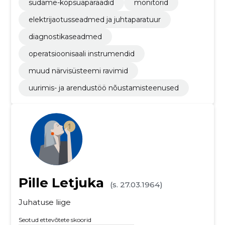
südame-kopsuaparaadid
monitorid
elektrijaotusseadmed ja juhtaparatuur
diagnostikaseadmed
operatsioonisaali instrumendid
muud närvisüsteemi ravimid
uurimis- ja arendustöö nõustamisteenused
Pille Letjuka
(s. 27.03.1964)
Juhatuse liige
Seotud ettevõtete skoorid