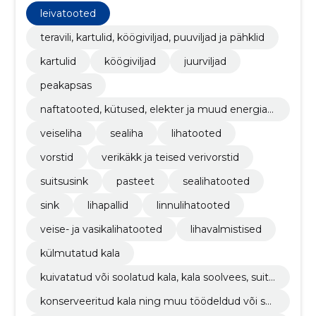
leivatooted
teravili, kartulid, köögiviljad, puuviljad ja pähklid
kartulid
köögiviljad
juurviljad
peakapsas
naftatooted, kütused, elekter ja muud energiaal
likad
veiseliha
sealiha
lihatooted
vorstid
verikäkk ja teised verivorstid
suitsusink
pasteet
sealihatooted
sink
lihapallid
linnulihatooted
veise- ja vasikalihatooted
lihavalmistised
külmutatud kala
kuivatatud või soolatud kala, kala soolvees, suits
utatud kala
konserveeritud kala ning muu töödeldud või säil
itatud kala