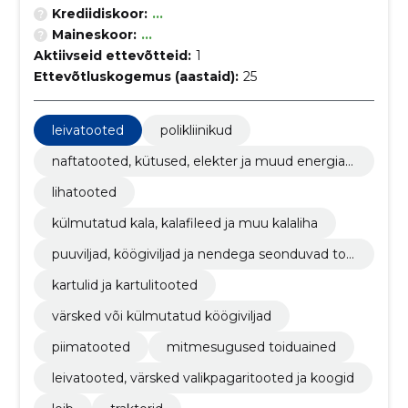
Krediidiskoor:
...
Maineskoor:
...
Aktiivseid ettevõtteid:
1
Ettevõtluskogemus (aastaid):
25
leivatooted
polikliinikud
naftatooted, kütused, elekter ja muud energiaal
likad
lihatooted
külmutatud kala, kalafileed ja muu kalaliha
puuviljad, köögiviljad ja nendega seonduvad too
ted
kartulid ja kartulitooted
värsked või külmutatud köögiviljad
piimatooted
mitmesugused toiduained
leivatooted, värsked valikpagaritooted ja koogid