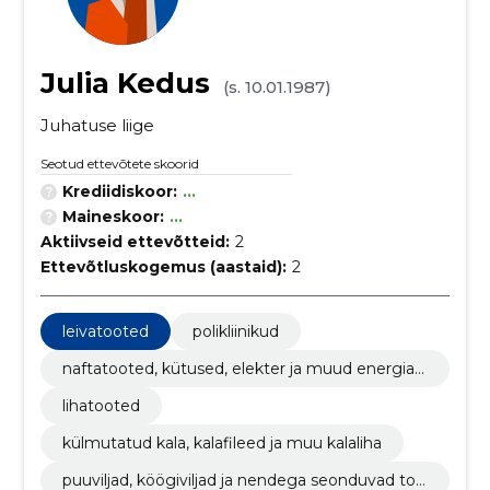
Julia Kedus
(s. 10.01.1987)
Juhatuse liige
Seotud ettevõtete skoorid
Krediidiskoor:
...
Maineskoor:
...
Aktiivseid ettevõtteid:
2
Ettevõtluskogemus (aastaid):
2
leivatooted
polikliinikud
naftatooted, kütused, elekter ja muud energiaal
likad
lihatooted
külmutatud kala, kalafileed ja muu kalaliha
puuviljad, köögiviljad ja nendega seonduvad too