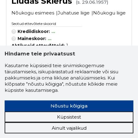
Liudas Skierus
(s. 29.06.1957)
Nõukogu esimees
Juhatuse liige
Nõukogu liige
Seotud ettevõtete skoorid
Krediidiskoor:
...
Maineskoor:
...
Aktiivseid ettevõtteid:
1
Ettevõtluskogemus (aastaid):
18
Hindame teie privaatsust
Kasutame küpsiseid teie sirvimiskogemuse
leivatooted
kalandus
täiustamiseks, isikupärastatud reklaamide või sisu
pakkumiseks ja oma liikluse analüüsimiseks. Kui
toiduainetetööstus
kartulid
liha
klõpsate "nõustu kõigiga", nõustute kõikide meie
küpsiste kasutamisega.
kodulinnud
kalaliha
lihatooted
linnulihatooted
kalafileed
Nõustu kõigiga
värsked kalafileed
Küpsistest
külmutatud kala, kalafileed ja muu kalaliha
Ainult vajalikud
konserveeritud kala ning muu töödeldud või säil