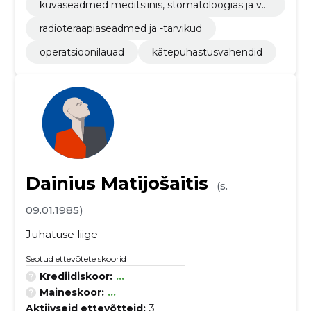
kuvaseadmed meditsiinis, stomatoloogias ja ve
terinaarias kasutamiseks
radioteraapiaseadmed ja -tarvikud
operatsioonilauad
kätepuhastusvahendid
Dainius Matijošaitis
(s.
09.01.1985)
Juhatuse liige
Seotud ettevõtete skoorid
Krediidiskoor:
...
Maineskoor:
...
Aktiivseid ettevõtteid:
3