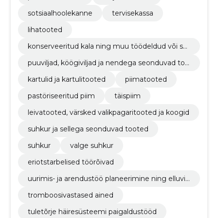
sotsiaalhoolekanne
tervisekassa
lihatooted
konserveeritud kala ning muu töödeldud või säil
itatud kala
puuviljad, köögiviljad ja nendega seonduvad too
ted
kartulid ja kartulitooted
piimatooted
pastöriseeritud piim
täispiim
leivatooted, värsked valikpagaritooted ja koogid
suhkur ja sellega seonduvad tooted
suhkur
valge suhkur
eriotstarbelised töörõivad
uurimis- ja arendustöö planeerimine ning elluvii
mine
tromboosivastased ained
tuletõrje häiresüsteemi paigaldustööd