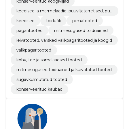
konserveeritud köögiviljad
keedised ja marmelaadid, puuviljatarretised, puu
vilja- või pähklipüreed ja -pastad
keedised
toiduõli
piimatooted
pagaritooted
mitmesugused toiduained
leivatooted, värsked valikpagaritooted ja koogid
valikpagaritooted
kohv, tee ja samalaadsed tooted
mitmesugused toiduained ja kuivatatud tooted
sügavkülmutatud tooted
konserveeritud kaubad