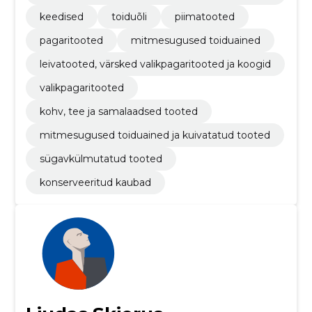
vilja- või pähklipüreed ja -pastad
keedised
toiduõli
piimatooted
pagaritooted
mitmesugused toiduained
leivatooted, värsked valikpagaritooted ja koogid
valikpagaritooted
kohv, tee ja samalaadsed tooted
mitmesugused toiduained ja kuivatatud tooted
sügavkülmutatud tooted
konserveeritud kaubad