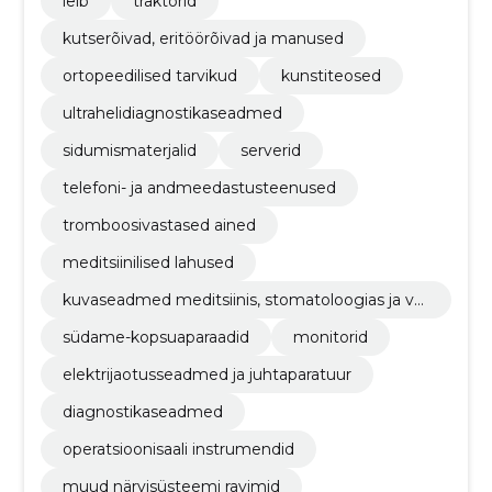
leib
traktorid
kutserõivad, eritöörõivad ja manused
ortopeedilised tarvikud
kunstiteosed
ultrahelidiagnostikaseadmed
sidumismaterjalid
serverid
telefoni- ja andmeedastusteenused
tromboosivastased ained
meditsiinilised lahused
kuvaseadmed meditsiinis, stomatoloogias ja ve
terinaarias kasutamiseks
südame-kopsuaparaadid
monitorid
elektrijaotusseadmed ja juhtaparatuur
diagnostikaseadmed
operatsioonisaali instrumendid
muud närvisüsteemi ravimid