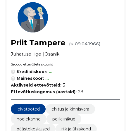
Priit Tampere
(s. 09.04.1966)
Juhatuse liige
Osanik
Seotud ettevõtete skoorid
Krediidiskoor:
...
Maineskoor:
...
Aktiivseid ettevõtteid:
3
Ettevõtluskogemus (aastaid):
28
leivatooted
ehitus ja kinnisvara
hoolekanne
polikliinikud
päästekeskused
riik ja ühiskond