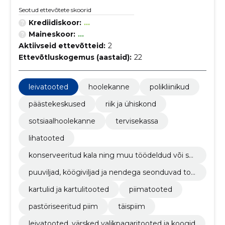
Seotud ettevõtete skoorid
Krediidiskoor:
...
Maineskoor:
...
Aktiivseid ettevõtteid:
2
Ettevõtluskogemus (aastaid):
22
leivatooted
hoolekanne
polikliinikud
päästekeskused
riik ja ühiskond
sotsiaalhoolekanne
tervisekassa
lihatooted
konserveeritud kala ning muu töödeldud või säil
itatud kala
puuviljad, köögiviljad ja nendega seonduvad too
ted
kartulid ja kartulitooted
piimatooted
pastöriseeritud piim
täispiim
leivatooted, värsked valikpagaritooted ja koogid