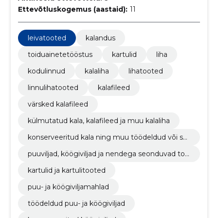
Ettevõtluskogemus (aastaid):
11
leivatooted
kalandus
toiduainetetööstus
kartulid
liha
kodulinnud
kalaliha
lihatooted
linnulihatooted
kalafileed
värsked kalafileed
külmutatud kala, kalafileed ja muu kalaliha
konserveeritud kala ning muu töödeldud või säil
itatud kala
puuviljad, köögiviljad ja nendega seonduvad too
ted
kartulid ja kartulitooted
puu- ja köögiviljamahlad
töödeldud puu- ja köögiviljad