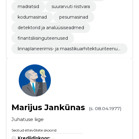
madratsid
suurarvuti riistvara
kodumasinad
pesumasinad
detektorid ja analüüsiseadmed
finantsliisinguteenused
linnaplaneerimis- ja maastikuarhitektuuriteenus
ed
Marijus Jankūnas
(s. 08.04.1977)
Juhatuse liige
Seotud ettevõtete skoorid
Krediidiskoor:
...