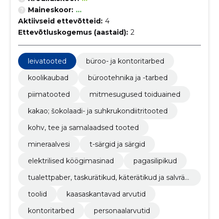
Maineskoor:
...
Aktiivseid ettevõtteid:
4
Ettevõtluskogemus (aastaid):
2
leivatooted
büroo- ja kontoritarbed
koolikaubad
bürootehnika ja -tarbed
piimatooted
mitmesugused toiduained
kakao; šokolaadi- ja suhkrukondiitritooted
kohv, tee ja samalaadsed tooted
mineraalvesi
t-särgid ja särgid
elektrilised köögimasinad
pagasilipikud
tualettpaber, taskurätikud, käterätikud ja salvräti
kud
toolid
kaasaskantavad arvutid
kontoritarbed
personaalarvutid