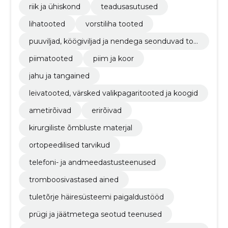
riik ja ühiskond
teadusasutused
lihatooted
vorstiliha tooted
puuviljad, köögiviljad ja nendega seonduvad too
ted
piimatooted
piim ja koor
jahu ja tangained
leivatooted, värsked valikpagaritooted ja koogid
ametirõivad
erirõivad
kirurgiliste õmbluste materjal
ortopeedilised tarvikud
telefoni- ja andmeedastusteenused
tromboosivastased ained
tuletõrje häiresüsteemi paigaldustööd
prügi ja jäätmetega seotud teenused