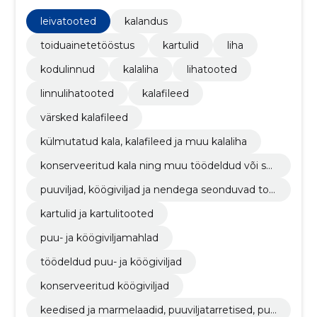
leivatooted
kalandus
toiduainetetööstus
kartulid
liha
kodulinnud
kalaliha
lihatooted
linnulihatooted
kalafileed
värsked kalafileed
külmutatud kala, kalafileed ja muu kalaliha
konserveeritud kala ning muu töödeldud või säil
itatud kala
puuviljad, köögiviljad ja nendega seonduvad too
ted
kartulid ja kartulitooted
puu- ja köögiviljamahlad
töödeldud puu- ja köögiviljad
konserveeritud köögiviljad
keedised ja marmelaadid, puuviljatarretised, puu