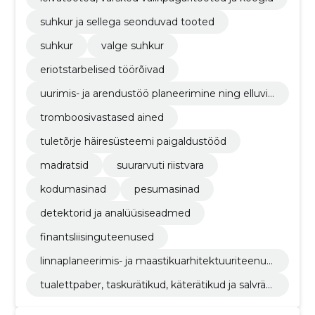
suhkur ja sellega seonduvad tooted
suhkur
valge suhkur
eriotstarbelised töörõivad
uurimis- ja arendustöö planeerimine ning elluvii
mine
tromboosivastased ained
tuletõrje häiresüsteemi paigaldustööd
madratsid
suurarvuti riistvara
kodumasinad
pesumasinad
detektorid ja analüüsiseadmed
finantsliisinguteenused
linnaplaneerimis- ja maastikuarhitektuuriteenus
ed
tualettpaber, taskurätikud, käterätikud ja salvräti
kud