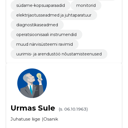
terinaarias kasutamiseks
südame-kopsuaparaadid
monitorid
elektrijaotusseadmed ja juhtaparatuur
diagnostikaseadmed
operatsioonisaali instrumendid
muud närvisüsteemi ravimid
uurimis- ja arendustöö nõustamisteenused
Urmas Sule
(s. 06.10.1963)
Juhatuse liige
Osanik