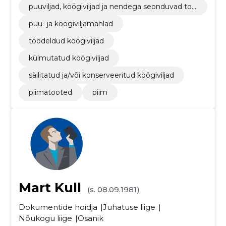
puuviljad, köögiviljad ja nendega seonduvad too
ted
puu- ja köögiviljamahlad
töödeldud köögiviljad
külmutatud köögiviljad
säilitatud ja/või konserveeritud köögiviljad
piimatooted
piim
Mart Kull
(s. 08.09.1981)
Dokumentide hoidja
Juhatuse liige
Nõukogu liige
Osanik