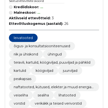
Seotud ettevõtete skoorid
Krediidiskoor:
...
Maineskoor:
...
Aktiivseid ettevõtteid:
3
Ettevõtluskogemus (aastaid):
26
leivatooted
õigus- ja konsultatsiooniteenused
riik ja ühiskond
ühingud
teravili, kartulid, köögiviljad, puuviljad ja pähklid
kartulid
köögiviljad
juurviljad
peakapsas
naftatooted, kütused, elekter ja muud energiaal
likad
veiseliha
sealiha
lihatooted
vorstid
verikäkk ja teised verivorstid