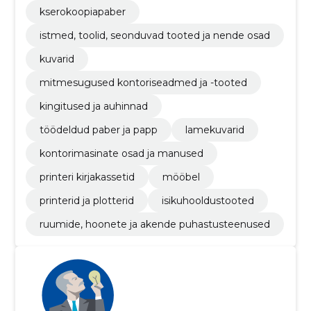
kserokoopiapaber
istmed, toolid, seonduvad tooted ja nende osad
kuvarid
mitmesugused kontoriseadmed ja -tooted
kingitused ja auhinnad
töödeldud paber ja papp
lamekuvarid
kontorimasinate osad ja manused
printeri kirjakassetid
mööbel
printerid ja plotterid
isikuhooldustooted
ruumide, hoonete ja akende puhastusteenused