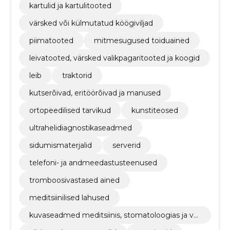
kartulid ja kartulitooted
värsked või külmutatud köögiviljad
piimatooted
mitmesugused toiduained
leivatooted, värsked valikpagaritooted ja koogid
leib
traktorid
kutserõivad, eritöörõivad ja manused
ortopeedilised tarvikud
kunstiteosed
ultrahelidiagnostikaseadmed
sidumismaterjalid
serverid
telefoni- ja andmeedastusteenused
tromboosivastased ained
meditsiinilised lahused
kuvaseadmed meditsiinis, stomatoloogias ja ve
terinaarias kasutamiseks