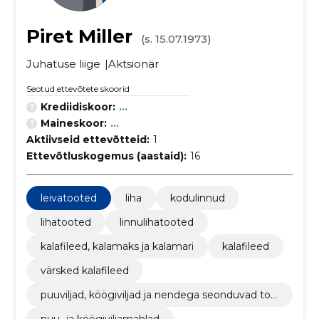
Piret Miller
(s. 15.07.1973)
Juhatuse liige
Aktsionär
Seotud ettevõtete skoorid
Krediidiskoor:
...
Maineskoor:
...
Aktiivseid ettevõtteid:
1
Ettevõtluskogemus (aastaid):
16
leivatooted
liha
kodulinnud
lihatooted
linnulihatooted
kalafileed, kalamaks ja kalamari
kalafileed
värsked kalafileed
puuviljad, köögiviljad ja nendega seonduvad too
ted