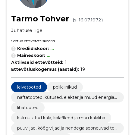
Tarmo Tohver
(s. 16.07.1972)
Juhatuse liige
Seotud ettevõtete skoorid
Krediidiskoor:
...
Maineskoor:
...
Aktiivseid ettevõtteid:
1
Ettevõtluskogemus (aastaid):
19
leivatooted
polikliinikud
naftatooted, kütused, elekter ja muud energiaal
likad
lihatooted
külmutatud kala, kalafileed ja muu kalaliha
puuviljad, köögiviljad ja nendega seonduvad too
ted