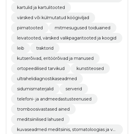
ted
kartulid ja kartulitooted
värsked või külmutatud köögiviljad
piimatooted
mitmesugused toiduained
leivatooted, värsked valikpagaritooted ja koogid
leib
traktorid
kutserõivad, eritöörõivad ja manused
ortopeedilised tarvikud
kunstiteosed
ultrahelidiagnostikaseadmed
sidumismaterjalid
serverid
telefoni- ja andmeedastusteenused
tromboosivastased ained
meditsiinilised lahused
kuvaseadmed meditsiinis, stomatoloogias ja ve