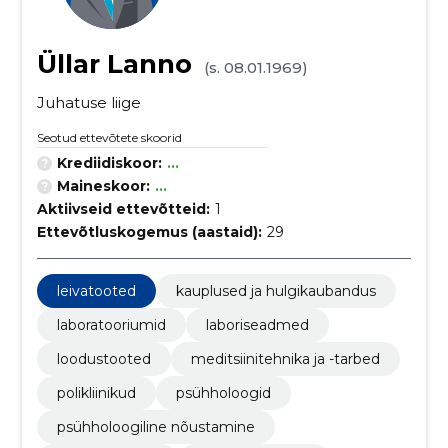
Üllar Lanno
(s. 08.01.1969)
Juhatuse liige
Seotud ettevõtete skoorid
Krediidiskoor:
...
Maineskoor:
...
Aktiivseid ettevõtteid:
1
Ettevõtluskogemus (aastaid):
29
leivatooted
kauplused ja hulgikaubandus
laboratooriumid
laboriseadmed
loodustooted
meditsiinitehnika ja -tarbed
polikliinikud
psühholoogid
psühholoogiline nõustamine