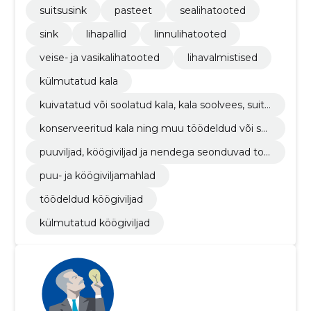
suitsusink
pasteet
sealihatooted
sink
lihapallid
linnulihatooted
veise- ja vasikalihatooted
lihavalmistised
külmutatud kala
kuivatatud või soolatud kala, kala soolvees, suits
utatud kala
konserveeritud kala ning muu töödeldud või säil
itatud kala
puuviljad, köögiviljad ja nendega seonduvad too
ted
puu- ja köögiviljamahlad
töödeldud köögiviljad
külmutatud köögiviljad