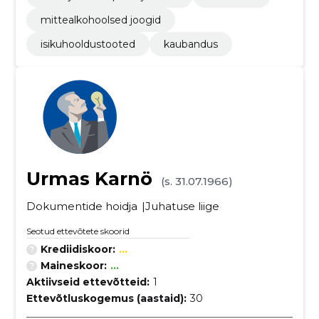
mittealkohoolsed joogid
isikuhooldustooted
kaubandus
Urmas Karnö
(s. 31.07.1966)
Dokumentide hoidja
Juhatuse liige
Seotud ettevõtete skoorid
Krediidiskoor:
...
Maineskoor:
...
Aktiivseid ettevõtteid:
1
Ettevõtluskogemus (aastaid):
30