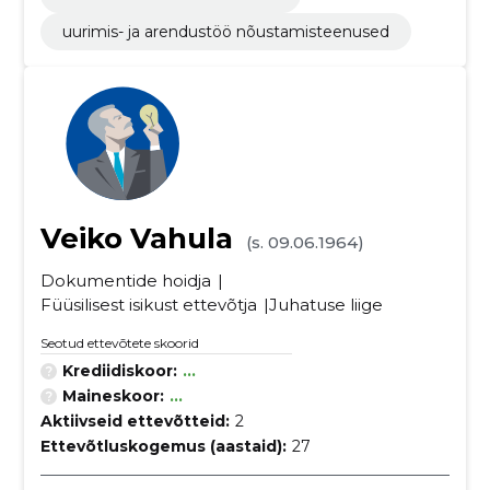
uurimis- ja arendustöö nõustamisteenused
Veiko Vahula
(s. 09.06.1964)
Dokumentide hoidja
Füüsilisest isikust ettevõtja
Juhatuse liige
Seotud ettevõtete skoorid
Krediidiskoor:
...
Maineskoor:
...
Aktiivseid ettevõtteid:
2
Ettevõtluskogemus (aastaid):
27