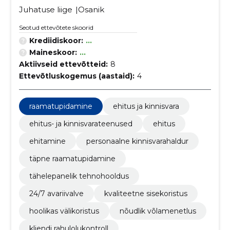
Juhatuse liige
Osanik
Seotud ettevõtete skoorid
Krediidiskoor:
...
Maineskoor:
...
Aktiivseid ettevõtteid:
8
Ettevõtluskogemus (aastaid):
4
raamatupidamine
ehitus ja kinnisvara
ehitus- ja kinnisvarateenused
ehitus
ehitamine
personaalne kinnisvarahaldur
täpne raamatupidamine
tähelepanelik tehnohooldus
24/7 avariivalve
kvaliteetne sisekoristus
hoolikas välikoristus
nõudlik võlamenetlus
kliendi rahulolukontroll