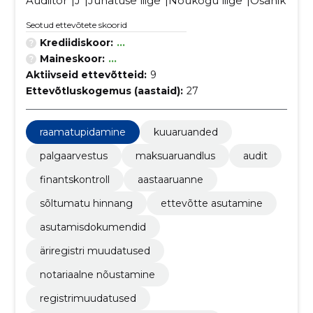
Audiitor
J
Juhatuse liige
Nõukogu liige
Osanik
Seotud ettevõtete skoorid
Krediidiskoor:
...
Maineskoor:
...
Aktiivseid ettevõtteid:
9
Ettevõtluskogemus (aastaid):
27
raamatupidamine
kuuaruanded
palgaarvestus
maksuaruandlus
audit
finantskontroll
aastaaruanne
sõltumatu hinnang
ettevõtte asutamine
asutamisdokumendid
äriregistri muudatused
notariaalne nõustamine
registrimuudatused