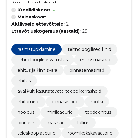
Seotud ettevõtete skoorid
Krediidiskoor:
...
Maineskoor:
...
Aktiivseid ettevõtteid:
2
Ettevõtluskogemus (aastaid):
29
raamatupidamine
tehnoloogilised liinid
tehnoloogiline varustus
ehitusmasinad
ehitus ja kinnisvara
pinnasemasinad
ehitus
avalikult kasutatavate teede korrashoid
ehitamine
pinnasetööd
rootsi
hooldus
minilaadurid
teedeehitus
pinnase
masinad
tallinn
teleskooplaadurid
roomikekskavaatorid