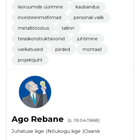
laoruumide üürimine
kaubandus
investeerimisfirmad
personali valik
metallitööstus
tallinn
teraskonstruktsioonid
juhtimine
varikatused
piirded
montaaž
projektijuht
Ago Rebane
(s. 19.04.1968)
Juhatuse liige
Nõukogu liige
Osanik