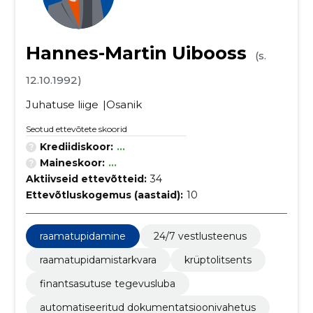
Hannes-Martin Uibooss
(s.
12.10.1992)
Juhatuse liige
Osanik
Seotud ettevõtete skoorid
Krediidiskoor:
...
Maineskoor:
...
Aktiivseid ettevõtteid:
34
Ettevõtluskogemus (aastaid):
10
raamatupidamine
24/7 vestlusteenus
raamatupidamistarkvara
krüptolitsents
finantsasutuse tegevusluba
automatiseeritud dokumentatsioonivahetus