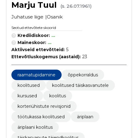
Marju Tuul
(s. 26.07.1961)
Juhatuse liige
Osanik
Seotud ettevõtete skoorid
Krediidiskoor:
...
Maineskoor:
...
Aktiivseid ettevõtteid:
5
Ettevõtluskogemus (aastaid):
23
raamatupidamine
õppekorraldus
koolitused
koolitused täiskasvanutele
kursused
koolitus
korteriühistute revisjonid
töötukassa koolitused
äriplaan
äriplaani koolitus
täiskasvanute täiendkoolitus