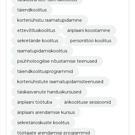
täiendkoolitus
korteriühistu raamatupidamine
ettevõtluskoolitus
äriplaani koostamine
sekretäride koolitus
personlitöö koolitus
raamatupidamiskoolitus
psühholoogilise nõustamise teenused
täiendkoolitusprogrammid
korteriühistute raamatupidamisteenused
täiskasvanute hariduskursused
äriplaani töötuba
ärikoolituse sessioonid
äriplaani arendamise kursus
sekretärioskuste koolitus
töötajate arendamise programmid