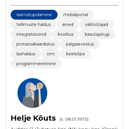
raamatupidamine
mobiiliportal
tellimuste haldus
arved
välitöötajad
integratsioonid
koolitus
kasutajatugi
protsessikaardistus
palgaarvestus
laohaldus
crm
keeleõpe
programmeerimine
Helje Kõuts
(s. 08.01.1973)