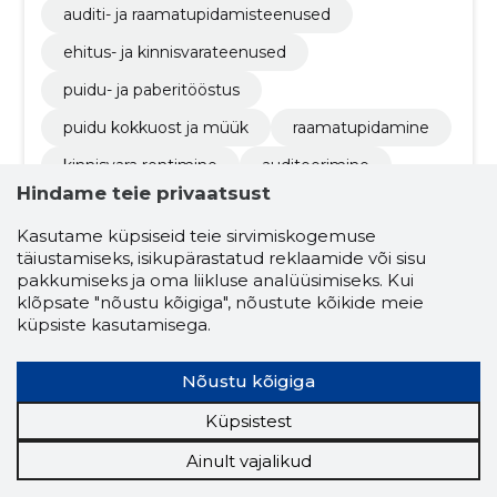
auditi- ja raamatupidamisteenused
ehitus- ja kinnisvarateenused
puidu- ja paberitööstus
puidu kokkuost ja müük
raamatupidamine
kinnisvara rentimine
auditeerimine
Hindame teie privaatsust
korteriühistute tegevused
Kasutame küpsiseid teie sirvimiskogemuse
mootorsõidukite jaemüük
täiustamiseks, isikupärastatud reklaamide või sisu
muude masinate hulgimüük
külaliskorter
pakkumiseks ja oma liikluse analüüsimiseks. Kui
klõpsate "nõustu kõigiga", nõustute kõikide meie
küpsiste kasutamisega.
Nõustu kõigiga
Küpsistest
Ainult vajalikud
Sven Karuse
(s. 22.08.1979)