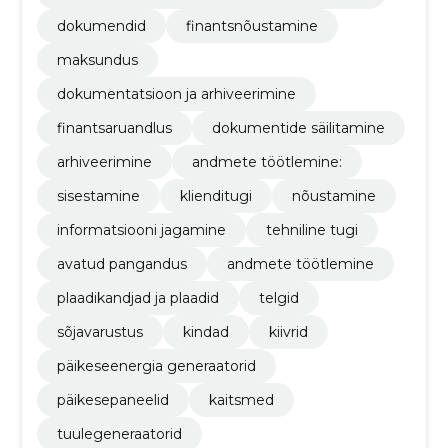
dokumendid
finantsnõustamine
maksundus
dokumentatsioon ja arhiveerimine
finantsaruandlus
dokumentide säilitamine
arhiveerimine
andmete töötlemine:
sisestamine
klienditugi
nõustamine
informatsiooni jagamine
tehniline tugi
avatud pangandus
andmete töötlemine
plaadikandjad ja plaadid
telgid
sõjavarustus
kindad
kiivrid
päikeseenergia generaatorid
päikesepaneelid
kaitsmed
tuulegeneraatorid