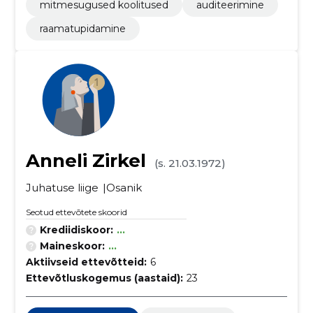
mitmesugused koolitused
auditeerimine
raamatupidamine
Anneli Zirkel
(s. 21.03.1972)
Juhatuse liige
Osanik
Seotud ettevõtete skoorid
Krediidiskoor:
...
Maineskoor:
...
Aktiivseid ettevõtteid:
6
Ettevõtluskogemus (aastaid):
23