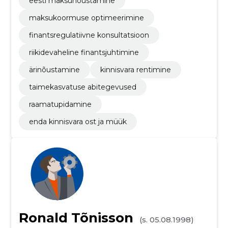
eesti maksunõustamine
maksukoormuse optimeerimine
finantsregulatiivne konsultatsioon
riikidevaheline finantsjuhtimine
ärinõustamine
kinnisvara rentimine
taimekasvatuse abitegevused
raamatupidamine
enda kinnisvara ost ja müük
Ronald Tõnisson
(s. 05.08.1998)