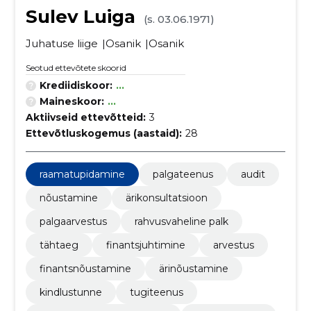
Sulev Luiga
(s. 03.06.1971)
Juhatuse liige
Osanik
Osanik
Seotud ettevõtete skoorid
Krediidiskoor:
...
Maineskoor:
...
Aktiivseid ettevõtteid:
3
Ettevõtluskogemus (aastaid):
28
raamatupidamine
palgateenus
audit
nõustamine
ärikonsultatsioon
palgaarvestus
rahvusvaheline palk
tähtaeg
finantsjuhtimine
arvestus
finantsnõustamine
ärinõustamine
kindlustunne
tugiteenus