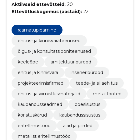
Aktiivseid ettevõtteid:
20
Ettevõtluskogemus (aastaid):
22
raamatupidamine
ehitus- ja kinnisvarateenused
õigus- ja konsultatsiooniteenused
keeleõpe
arhitektuuribürood
ehitus ja kinnisvara
inseneribürood
projekteerimisfirmad
teede- ja sillaehitus
ehitus- ja viimistlusmaterjalid
metalltooted
kaubandusseadmed
poesisustus
koristuskärud
kaubandussisustus
eritellimustööd
aiad ja piirded
metallist eritellimustööd