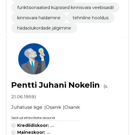
funktsionaalsed küpsised kinnisvara veebisaidil
kinnisvara haldamine
tehniline hooldus
hädaolukordade jälgimine
Pentti Juhani Nokelin
(s.
21.06.1959)
Juhatuse liige
Osanik
Osanik
Seotud ettevõtete skoorid
Krediidiskoor:
...
Maineskoor:
...