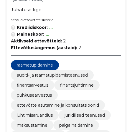
Juhatuse liige
Seotud ettevõtete skoorid
Krediidiskoor:
...
Maineskoor:
...
Aktiivseid ettevõtteid:
2
Ettevõtluskogemus (aastaid):
2
raamatupidamine
auditi- ja raamatupidamisteenused
finantsarvestus
finantsjuhtimine
puhkusearvestus
ettevõtte asutamine ja konsultatsioonid
juhtimisaruandlus
juriidilised teenused
maksustamine
palga haldamine