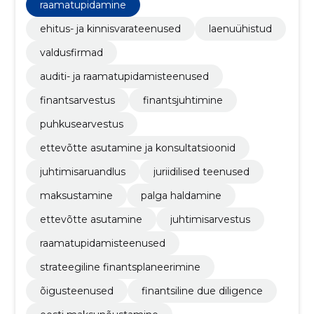
raamatupidamine
ehitus- ja kinnisvarateenused
laenuühistud
valdusfirmad
auditi- ja raamatupidamisteenused
finantsarvestus
finantsjuhtimine
puhkusearvestus
ettevõtte asutamine ja konsultatsioonid
juhtimisaruandlus
juriidilised teenused
maksustamine
palga haldamine
ettevõtte asutamine
juhtimisarvestus
raamatupidamisteenused
strateegiline finantsplaneerimine
õigusteenused
finantsiline due diligence