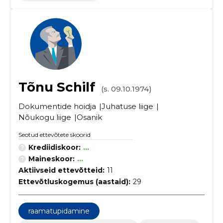
Tõnu Schilf
(s. 09.10.1974)
Dokumentide hoidja
Juhatuse liige
Nõukogu liige
Osanik
Seotud ettevõtete skoorid
Krediidiskoor:
...
Maineskoor:
...
Aktiivseid ettevõtteid:
11
Ettevõtluskogemus (aastaid):
29
raamatupidamine