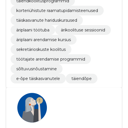
täiendkoolitusprogrammid
korteriühistute raamatupidamisteenused
täiskasvanute hariduskursused
äriplaani töötuba
ärikoolituse sessioonid
äriplaani arendamise kursus
sekretärioskuste koolitus
töötajate arendamise programmid
sõltuvusnõustamine
e-õpe täiskasvanutele
täiendõpe