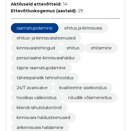
Aktiivseid ettevõtteid:
14
Ettevõtluskogemus (aastaid):
29
raamatupidamine
ehitus ja kinnisvara
ehitus- ja kinnisvarateenused
kinnisvaratehingud
ehitus
ehitamine
personaalne kinnisvarahaldur
täpne raamatupidamine
tähelepanelik tehnohooldus
24/7 avariivalve
kvaliteetne sisekoristus
hoolikas välikoristus
nõudlik võlamenetlus
kliendi rahulolukontroll
kinnisvara haldusteenused
ärikinnisvara haldamine