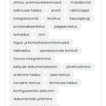
ehitus- ja kinnisvarateenused
mobiiliportal
tellimuste haldus
arved
välitöötajad
integratsioonid
koolitus
kasutajatugi
protsessikaardistus
palgaarvestus
laohaldus
crm
õigus- ja konsultatsiooniteenused
riskihaldus
operatsioonide kontroll
töövoo integreerimine
kahjude dokumentatsioon
pilvehostimine
andmete haldus
saas-teenus
turvaline teenus
kinnisvara haldus
konfigureeritav platvorm
dokumentide juhtimine