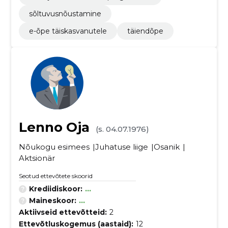
sõltuvusnõustamine
e-õpe täiskasvanutele
täiendõpe
Lenno Oja
(s. 04.07.1976)
Nõukogu esimees
Juhatuse liige
Osanik
Aktsionär
Seotud ettevõtete skoorid
Krediidiskoor:
...
Maineskoor:
...
Aktiivseid ettevõtteid:
2
Ettevõtluskogemus (aastaid):
12