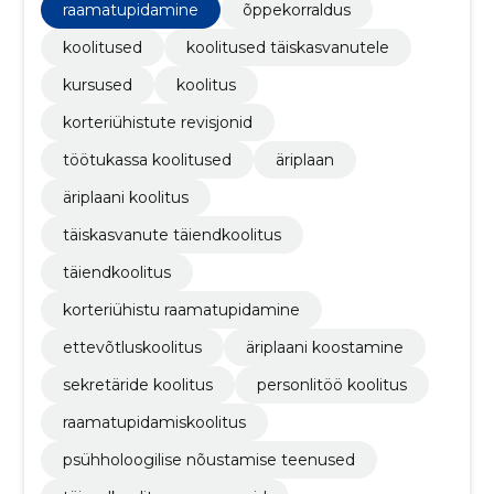
raamatupidamine
õppekorraldus
koolitused
koolitused täiskasvanutele
kursused
koolitus
korteriühistute revisjonid
töötukassa koolitused
äriplaan
äriplaani koolitus
täiskasvanute täiendkoolitus
täiendkoolitus
korteriühistu raamatupidamine
ettevõtluskoolitus
äriplaani koostamine
sekretäride koolitus
personlitöö koolitus
raamatupidamiskoolitus
psühholoogilise nõustamise teenused