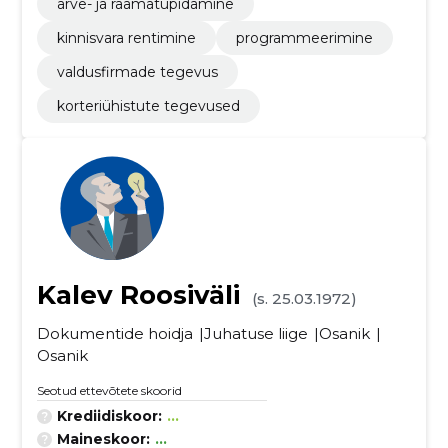
arve- ja raamatupidamine
kinnisvara rentimine
programmeerimine
valdusfirmade tegevus
korteriühistute tegevused
Kalev Roosiväli
(s. 25.03.1972)
Dokumentide hoidja
Juhatuse liige
Osanik
Osanik
Seotud ettevõtete skoorid
Krediidiskoor:
...
Maineskoor:
...