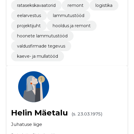
ratasekskavaatorid
remont
logistika
eelarvestus
lammutustööd
projektijuht
hooldus ja remont
hoonete lammutustööd
valdusfirmade tegevus
kaeve- ja mullatööd
Helin Mäetalu
(s. 23.03.1975)
Juhatuse liige