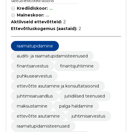
Seotud ettevõtete skoorid
Krediidiskoor:
...
Maineskoor:
...
Aktiivseid ettevõtteid:
2
Ettevõtluskogemus (aastaid):
2
raamatupidamine
auditi- ja raamatupidamisteenused
finantsarvestus
finantsjuhtimine
puhkusearvestus
ettevõtte asutamine ja konsultatsioonid
juhtimisaruandlus
juriidilised teenused
maksustamine
palga haldamine
ettevõtte asutamine
juhtimisarvestus
raamatupidamisteenused