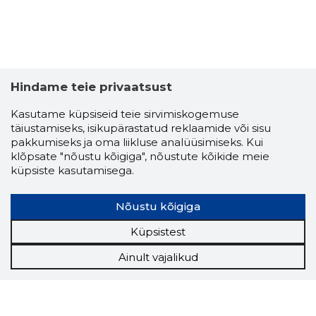
Hindame teie privaatsust
Kasutame küpsiseid teie sirvimiskogemuse
täiustamiseks, isikupärastatud reklaamide või sisu
pakkumiseks ja oma liikluse analüüsimiseks. Kui
klõpsate "nõustu kõigiga", nõustute kõikide meie
küpsiste kasutamisega.
Nõustu kõigiga
Küpsistest
Ainult vajalikud