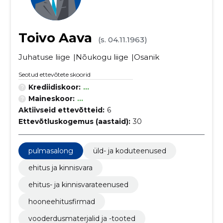
Toivo Aava
(s. 04.11.1963)
Juhatuse liige
Nõukogu liige
Osanik
Seotud ettevõtete skoorid
Krediidiskoor:
...
Maineskoor:
...
Aktiivseid ettevõtteid:
6
Ettevõtluskogemus (aastaid):
30
pulmasalong
üld- ja koduteenused
ehitus ja kinnisvara
ehitus- ja kinnisvarateenused
hooneehitusfirmad
vooderdusmaterjalid ja -tooted