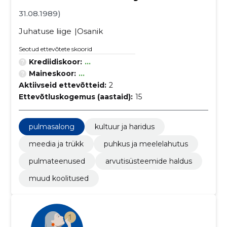
31.08.1989)
Juhatuse liige
Osanik
Seotud ettevõtete skoorid
Krediidiskoor:
...
Maineskoor:
...
Aktiivseid ettevõtteid:
2
Ettevõtluskogemus (aastaid):
15
pulmasalong
kultuur ja haridus
meedia ja trükk
puhkus ja meelelahutus
pulmateenused
arvutisüsteemide haldus
muud koolitused