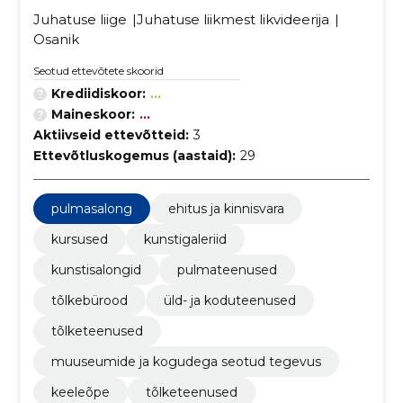
Juhatuse liige
Juhatuse liikmest likvideerija
Osanik
Seotud ettevõtete skoorid
Krediidiskoor:
...
Maineskoor:
...
Aktiivseid ettevõtteid:
3
Ettevõtluskogemus (aastaid):
29
pulmasalong
ehitus ja kinnisvara
kursused
kunstigaleriid
kunstisalongid
pulmateenused
tõlkebürood
üld- ja koduteenused
tõlketeenused
muuseumide ja kogudega seotud tegevus
keeleõpe
tõlketeenused