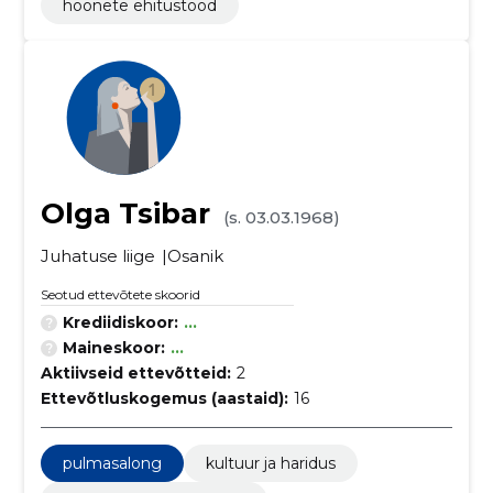
hoonete ehitustööd
Olga Tsibar
(s. 03.03.1968)
Juhatuse liige
Osanik
Seotud ettevõtete skoorid
Krediidiskoor:
...
Maineskoor:
...
Aktiivseid ettevõtteid:
2
Ettevõtluskogemus (aastaid):
16
pulmasalong
kultuur ja haridus