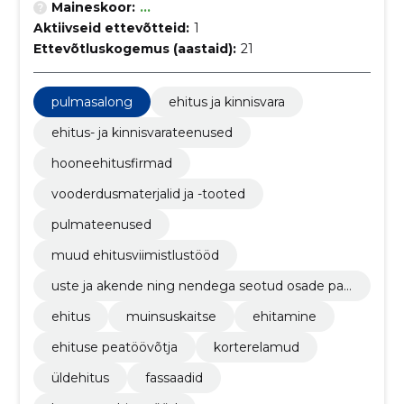
Maineskoor:
...
Aktiivseid ettevõtteid:
1
Ettevõtluskogemus (aastaid):
21
pulmasalong
ehitus ja kinnisvara
ehitus- ja kinnisvarateenused
hooneehitusfirmad
vooderdusmaterjalid ja -tooted
pulmateenused
muud ehitusviimistlustööd
uste ja akende ning nendega seotud osade pai
galdamine
ehitus
muinsuskaitse
ehitamine
ehituse peatöövõtja
korterelamud
üldehitus
fassaadid