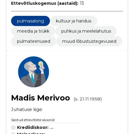
Ettevõtluskogemus (aastaid):
13
pulmasalong
kultuur ja haridus
meedia ja trükk
puhkus ja meelelahutus
pulmateenused
muud lõbustustegevused
Madis Merivoo
(s. 21.11.1958)
Juhatuse liige
Seotud ettevõtete skoorid
Krediidiskoor:
...