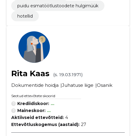
puidu esmatöötlustoodete hulgimüük
hotellid
Rita Kaas
(s. 19.03.1971)
Dokumentide hoidja
Juhatuse liige
Osanik
Seotud ettevõtete skoorid
Krediidiskoor:
...
Maineskoor:
...
Aktiivseid ettevõtteid:
4
Ettevõtluskogemus (aastaid):
27