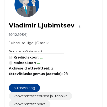
Vladimir Ljubimtsev
(s.
19.12.1954)
Juhatuse liige
Osanik
Seotud ettevõtete skoorid
Krediidiskoor:
...
Maineskoor:
...
Aktiivseid ettevõtteid:
2
Ettevõtluskogemus (aastaid):
28
pulmasalong
konverentsiteenused ja -tehnika
konverentsitehnika