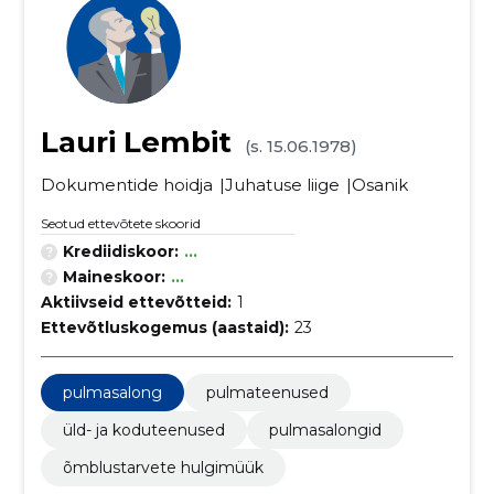
Lauri Lembit
(s. 15.06.1978)
Dokumentide hoidja
Juhatuse liige
Osanik
Seotud ettevõtete skoorid
Krediidiskoor:
...
Maineskoor:
...
Aktiivseid ettevõtteid:
1
Ettevõtluskogemus (aastaid):
23
pulmasalong
pulmateenused
üld- ja koduteenused
pulmasalongid
õmblustarvete hulgimüük