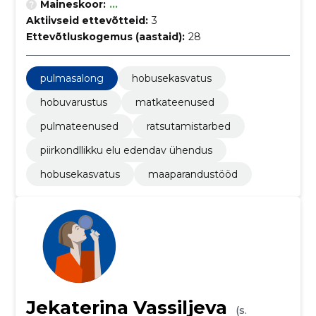
Maineskoor:
...
Aktiivseid ettevõtteid:
3
Ettevõtluskogemus (aastaid):
28
pulmasalong
hobusekasvatus
hobuvarustus
matkateenused
pulmateenused
ratsutamistarbed
piirkondllikku elu edendav ühendus
hobusekasvatus
maaparandustööd
Jekaterina Vassiljeva
(s.