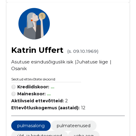
Katrin Uffert
(s. 09.10.1969)
Asutuse esindusõiguslik isik
Juhatuse liige
Osanik
Seotud ettevõtete skoorid
Krediidiskoor:
...
Maineskoor:
...
Aktiivseid ettevõtteid:
2
Ettevõtluskogemus (aastaid):
12
pulmasalong
pulmateenused