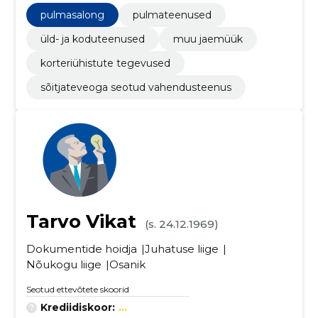
pulmasalong
pulmateenused
üld- ja koduteenused
muu jaemüük
korteriühistute tegevused
sõitjateveoga seotud vahendusteenus
Tarvo Vikat
(s. 24.12.1969)
Dokumentide hoidja
Juhatuse liige
Nõukogu liige
Osanik
Seotud ettevõtete skoorid
Krediidiskoor:
...