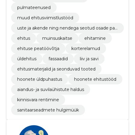
pulmateenused
muud ehitusviimistlustööd
uste ja akende ning nendega seotud osade pai
galdamine
ehitus
muinsuskaitse
ehitamine
ehituse peatöövõtja
korterelamud
üldehitus
fassaadid
liiv ja savi
ehitusmaterjalid ja seonduvad tooted
hoonete üldpuhastus
hoonete ehitustööd
aiandus- ja suvilaühistute haldus
kinnisvara rentimine
sanitaarseadmete hulgimüük