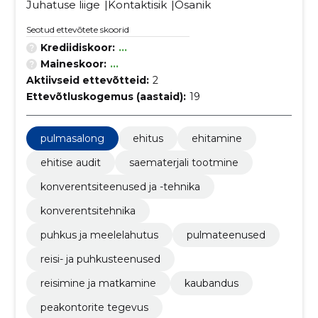
Juhatuse liige
Kontaktisik
Osanik
Seotud ettevõtete skoorid
Krediidiskoor:
...
Maineskoor:
...
Aktiivseid ettevõtteid:
2
Ettevõtluskogemus (aastaid):
19
pulmasalong
ehitus
ehitamine
ehitise audit
saematerjali tootmine
konverentsiteenused ja -tehnika
konverentsitehnika
puhkus ja meelelahutus
pulmateenused
reisi- ja puhkusteenused
reisimine ja matkamine
kaubandus
peakontorite tegevus