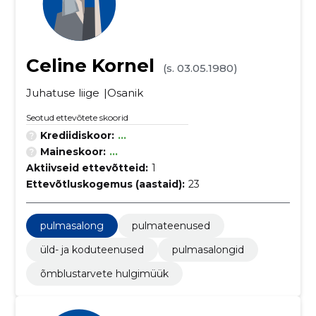
Celine Kornel
(s. 03.05.1980)
Juhatuse liige
Osanik
Seotud ettevõtete skoorid
Krediidiskoor:
...
Maineskoor:
...
Aktiivseid ettevõtteid:
1
Ettevõtluskogemus (aastaid):
23
pulmasalong
pulmateenused
üld- ja koduteenused
pulmasalongid
õmblustarvete hulgimüük