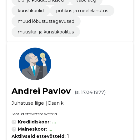
üld- ja koduteenused
vaba aeg
kunstikoolid
puhkus ja meelelahutus
muud lõbustustegevused
muusika- ja kunstikoolitus
Andrei Pavlov
(s. 17.04.1977)
Juhatuse liige
Osanik
Seotud ettevõtete skoorid
Krediidiskoor:
...
Maineskoor:
...
Aktiivseid ettevõtteid:
1