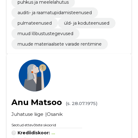
puhkus ja meelelahutus
auditi- ja raamatupidamisteenused
pulmateenused
üld- ja koduteenused
muud lõbustustegevused
muude materiaalsete varade rentimine
Anu Matsoo
(s. 28.07.1975)
Juhatuse liige
Osanik
Seotud ettevõtete skoorid
Krediidiskoor:
...