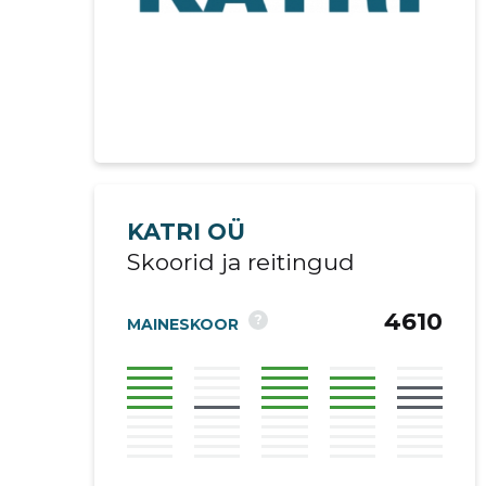
KATRI OÜ
Skoorid ja reitingud
4610
?
MAINESKOOR
Saaja e-mail
Sinu kommen