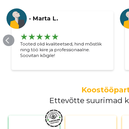
-
Marta L.
Tooted olid kvaliteetsed, hind mõistlik
ning töö kiire ja professionaalne.
Soovitan kõigile!
Koostööpart
Muuda pildi kirjeldust
Ettevõtte suurimad 