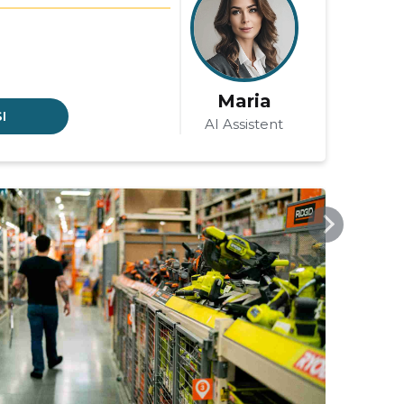
Maria
I
AI Assistent
KATRI.EE