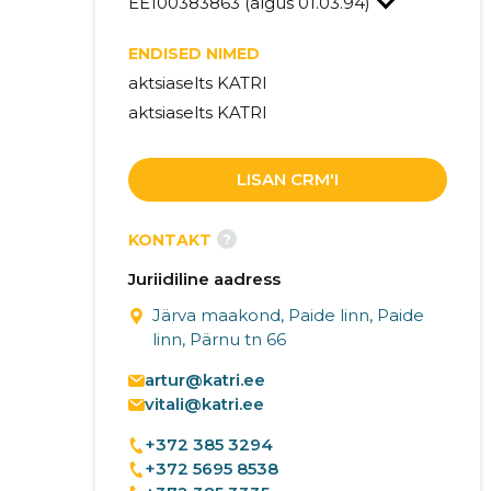
EE100383863 (algus 01.03.94)
ENDISED NIMED
aktsiaselts KATRI
aktsiaselts KATRI
LISAN CRM'I
?
KONTAKT
Juriidiline aadress
Järva maakond, Paide linn, Paide
linn, Pärnu tn 66
artur@katri.ee
vitali@katri.ee
+372 385 3294
+372 5695 8538