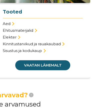
Tooted
Aed
Ehitusmaterjalid
Elekter
Kinnitustarvikud ja rauakaubad
Sisustus ja kodukaup
VAATAN LÄHEMALT
arvavad?
?
ide arvamused