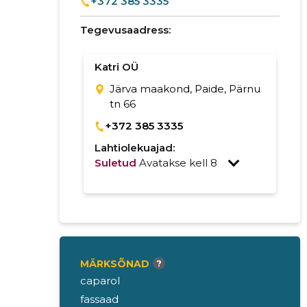
+372 385 3335
Tegevusaadress:
Katri OÜ
Järva maakond, Paide, Pärnu
tn 66
+372 385 3335
Lahtiolekuajad:
Suletud
Avatakse kell 8
MÄRKSÕNAD
?
caparol
fassaad