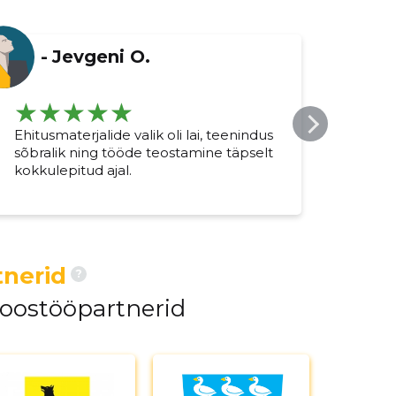
-
Jevgeni O.
Ehitusmaterjalide valik oli lai, teenindus
Usal
sõbralik ning tööde teostamine täpselt
ehit
kokkulepitud ajal.
Kiire
meel
nerid
?
koostööpartnerid