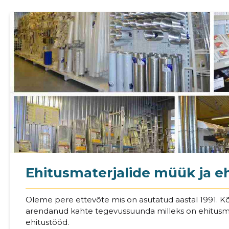
Ehitusmaterjalide müük ja e
Sinu nimi
Oleme pere ettevõte mis on asutatud aastal 1991. K
taar
arendanud kahte tegevussuunda milleks on ehitusma
ehitustööd.