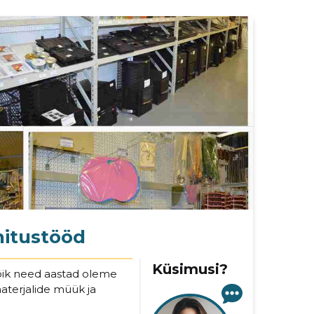
hitustööd
Küsimusi?
õik need aastad oleme
terjalide müük ja