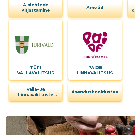
Ajalehtede
Ametid
Kirjastamine
K
TÜRI
PAIDE
VALLAVALITSUS
LINNAVALITSUS
Valla- Ja
Asendushooldusteenus
Linnavalitsuste
Tegevus