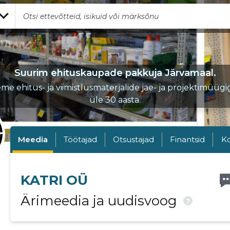
Suurim ehituskaupade pakkuja Järvamaal.
me ehitus- ja viimistlusmaterjalide jae- ja projektimüügi
üle 30 aasta.
Meedia
Töötajad
Otsustajad
Finantsid
K
KATRI OÜ
Ärimeedia ja uudisvoog
?