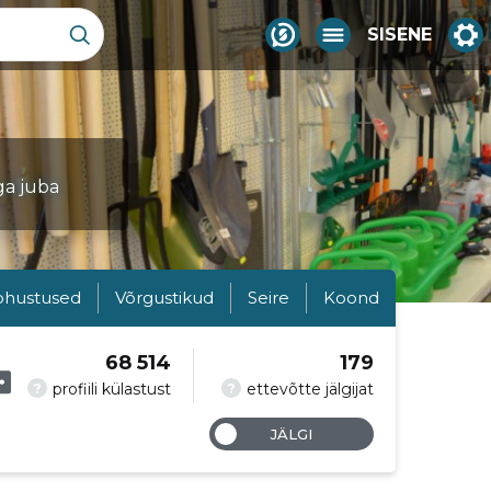
SISENE
ga juba
ohustused
Võrgustikud
Seire
Koond
68 514
179
?
?
profiili külastust
ettevõtte jälgijat
JÄLGI