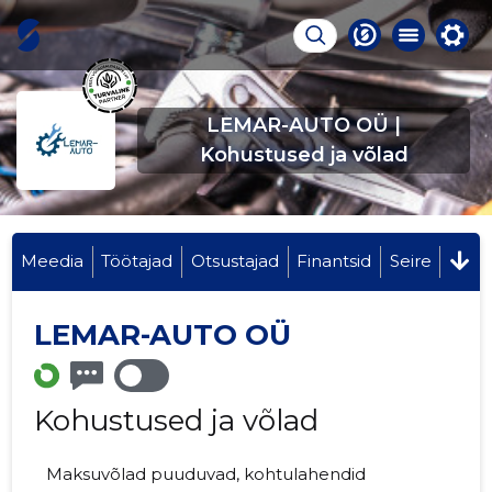
LEMAR-AUTO OÜ |
Kohustused ja võlad
Meedia
Töötajad
Otsustajad
Finantsid
Seire
LEMAR-AUTO OÜ
Kohustused ja võlad
Maksuvõlad puuduvad, kohtulahendid