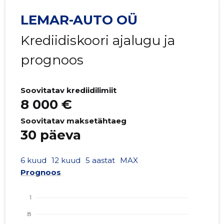
LEMAR-AUTO OÜ
Krediidiskoori ajalugu ja
prognoos
Soovitatav krediidilimiit
8 000 €
Soovitatav maksetähtaeg
30 päeva
6 kuud
12 kuud
5 aastat
MAX
Prognoos