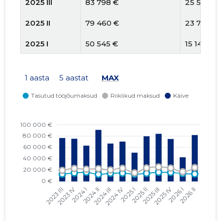
2025 III
83 798 €
25 543 €
2025 II
79 460 €
23 766 €
2025 I
50 545 €
15 147 €
2024 IV
73 016 €
23 171 €
1 aasta
5 aastat
MAX
2024 III
69 372 €
20 270 €
2024 II
94 565 €
22 422 €
2024 I
65 705 €
21 439 €
2023 IV
76 674 €
22 850 €
2023 III
77 973 €
19 439 €
2023 II
94 039 €
18 635 €
2023 I
74 348 €
15 877 €