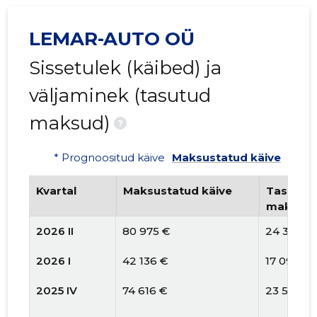
LEMAR-AUTO OÜ
Sissetulek (käibed) ja
väljaminek (tasutud
maksud)
?
* Prognoositud käive
Maksustatud käive
Kvartal
Maksustatud käive
Tasutud 
maksud
2026 II
80 975 €
24 389 €
2026 I
42 136 €
17 099 €
2025 IV
74 616 €
23 511 €