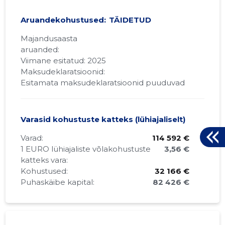
Aruandekohustused:
TÄIDETUD
Majandusaasta
aruanded:
Viimane esitatud: 2025
Maksudeklaratsioonid:
Esitamata maksudeklaratsioonid puuduvad
Varasid kohustuste katteks (lühiajaliselt)
Varad:
114 592 €
1 EURO lühiajaliste võlakohustuste
3,56 €
katteks vara:
Kohustused:
32 166 €
Puhaskäibe kapital:
82 426 €