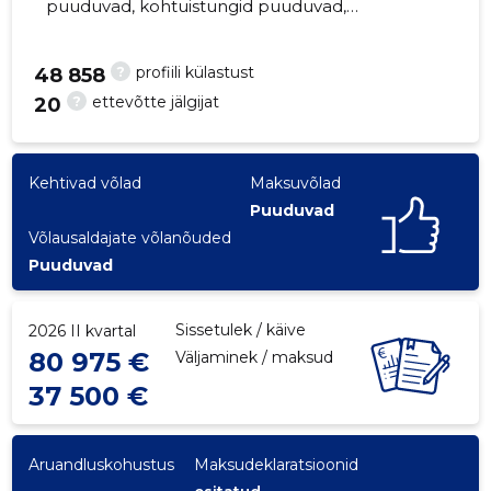
puuduvad, kohtuistungid puuduvad,
majandusaasta aruanded esitatud. Peamine
vastutav kõneisik, lembit@lemar.ee, +372
?
profiili külastust
48 858
5102980
?
ettevõtte jälgijat
20
29
Kehtivad võlad
Maksuvõlad
Puuduvad
Võlausaldajate võlanõuded
Puuduvad
Sissetulek / käive
2026 II kvartal
80 975 €
Väljaminek / maksud
37 500 €
Aruandluskohustus
Maksudeklaratsioonid