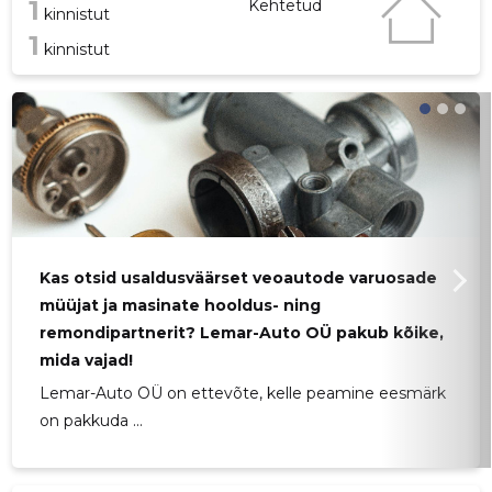
1
Kehtetud
kinnistut
1
kinnistut
Kas otsid usaldusväärset veoautode varuosade
müüjat ja masinate hooldus- ning
remondipartnerit? Lemar-Auto OÜ pakub kõike,
mida vajad!
Lemar-Auto OÜ on ettevõte, kelle peamine eesmärk
on pakkuda ...