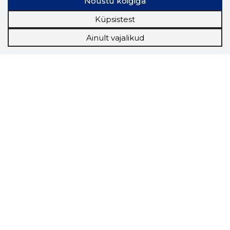
Nõustu kõigiga
Küpsistest
Ainult vajalikud
Storybook
Chrome laiendus
Storybooki laiendus ütleb Sulle, mis firma
veebilehel Sa parajasti viibid ja kui usaldusväärne