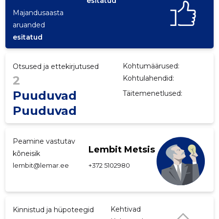
esitatud
Majandusaasta
p
aruanded
esitatud
Kohtumäärused:
Otsused ja ettekirjutused
2
Kohtulahendid:
Puuduvad
Täitemenetlused:
Puuduvad
Peamine vastutav
Lembit Metsis
kõneisik
lembit@lemar.ee
+372 5102980
Kehtivad
Kinnistud ja hüpoteegid