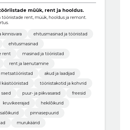
ööriistade müük, rent ja hooldus.
tööriistade rent, müük, hooldus ja remont.
rtus.
a kinnisvara
ehitusmasinad ja tööriistad
ehitusmasinad
e rent
masinad ja tööriistad
rent ja laenutamine
a metsatööriistad
akud ja laadijad
d käsitööriistad
tööriistakotid ja kohvrid
saed
puur- ja piikvasarad
freesid
kruvikeerajad
hekilõikurid
salõikurid
pinnasepuurid
tad
murukäärid