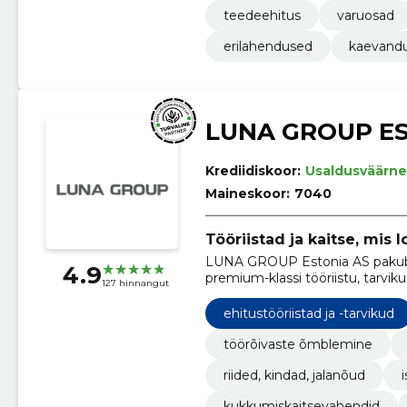
teedeehitus
varuosad
erilahendused
kaevand
LUNA GROUP E
Krediidiskoor:
Usaldusväärne
Maineskoor:
7040
Tööriistad ja kaitse, mis 
LUNA GROUP Estonia AS pakub e
4.9
premium-klassi tööriistu, tarviku
127 hinnangut
ehitustööriistad ja -tarvikud
töörõivaste õmblemine
riided, kindad, jalanõud
kukkumiskaitsevahendid