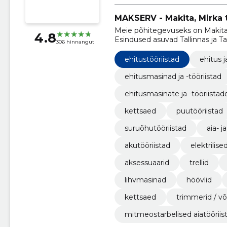
MAKSERV - Makita, Mirka t
Meie põhitegevuseks on Makita 
4.8
Esindused asuvad Tallinnas ja Ta
306 hinnangut
ehitustööriistad
ehitus j
ehitusmasinad ja -tööriistad
ehitusmasinate ja -tööriistad
kettsaed
puutööriistad
suruõhutööriistad
aia- j
akutööriistad
elektrilise
aksessuaarid
trellid
lihvmasinad
höövlid
kettsaed
trimmerid / võ
mitmeostarbelised aiatööriis