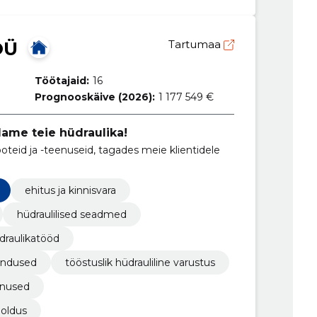
OÜ
Tartumaa
Töötajaid:
16
Prognooskäive (2026):
1 177 549 €
ame teie hüdraulika!
oteid ja -teenuseid, tagades meie klientidele
ehitus ja kinnisvara
hüdraulilised seadmed
draulikatööd
hendused
tööstuslik hüdrauliline varustus
enused
ooldus