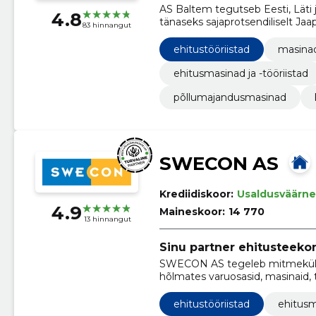
AS Baltem tegutseb Eesti, Läti j
4.8
tänaseks sajaprotsendiliselt Jaapani suurkorporatsiooni Sumitomo Corporation
83 hinnangut
Group koosseisu.
ehitustööriistad
masinad
ehitusmasinad ja -tööriistad
põllumajandusmasinad
SWECON AS
Krediidiskoor:
Usaldusväärne
4.9
Maineskoor:
14 770
13 hinnangut
Sinu partner ehitusteeko
SWECON AS tegeleb mitmekülgs
hõlmates varuosasid, masinaid,
seotud tooteid ja teenuseid.
ehitustööriistad
ehitus