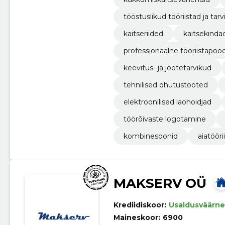
tööstuslikud tööriistad ja tar
kaitseriided
kaitsekindad 
professionaalne tööriistapood
keevitus- ja jootetarvikud
tehnilised ohutustooted
elektroonilised laohoidjad
töörõivaste logotamine
kombinesoonid
aiatööri
MAKSERV OÜ
Krediidiskoor:
Usaldusväärne
Maineskoor:
6900