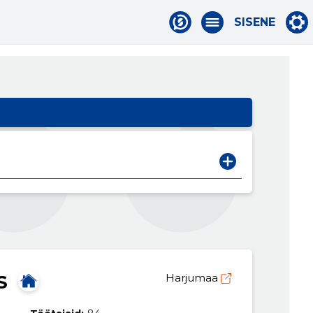
SISENE
S
Harjumaa