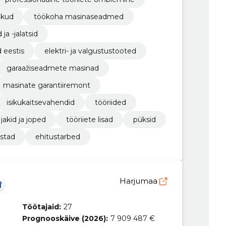
vikud
töökoha masinaseadmed
ja -jalatsid
 eestis
elektri- ja valgustustooted
garaažiseadmete masinad
masinate garantiiremont
isikukaitsevahendid
tööriided
jakid ja joped
tööriiete lisad
püksid
istad
ehitustarbed
Harjumaa
Töötajaid:
27
Prognooskäive (2026):
7 909 487 €