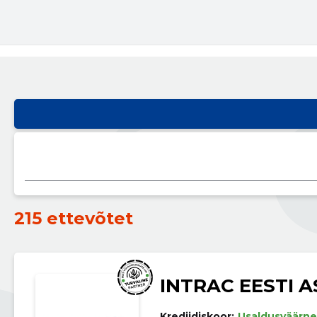
215 ettevõtet
INTRAC EESTI A
Krediidiskoor:
Usaldusväärne