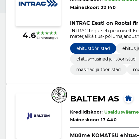
Maineskoor:
22 140
INTRAC Eesti on Rootsi f
INTRAC tegutseb peamiselt Eesti
4.6
materjalikäitlus- põllumajandusm
61 hinnangut
ehitustööriistad
ehitus j
ehitusmasinad ja -tööriistad
masinad ja tööriistad
mo
BALTEM AS
Krediidiskoor:
Usaldusväärne
Maineskoor:
17 440
Müüme KOMATSU ehitus- 