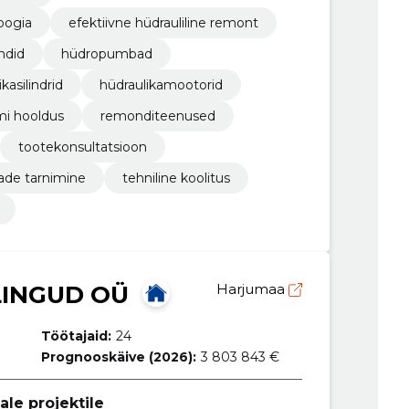
oogia
efektiivne hüdrauliline remont
ndid
hüdropumbad
kasilindrid
hüdraulikamootorid
mi hooldus
remonditeenused
tootekonsultatsioon
ade tarnimine
tehniline koolitus
LINGUD OÜ
Harjumaa
Töötajaid:
24
Prognooskäive (2026):
3 803 843 €
ale projektile