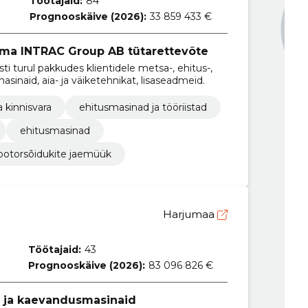
Töötajaid:
84
Prognooskäive (2026):
33 859 433 €
irma INTRAC Group AB tütarettevõte
 turul pakkudes klientidele metsa-, ehitus-,
asinaid, aia- ja väiketehnikat, lisaseadmeid.
a kinnisvara
ehitusmasinad ja tööriistad
ehitusmasinad
otorsõidukite jaemüük
Harjumaa
Töötajaid:
43
Prognooskäive (2026):
83 096 826 €
ja kaevandusmasinaid