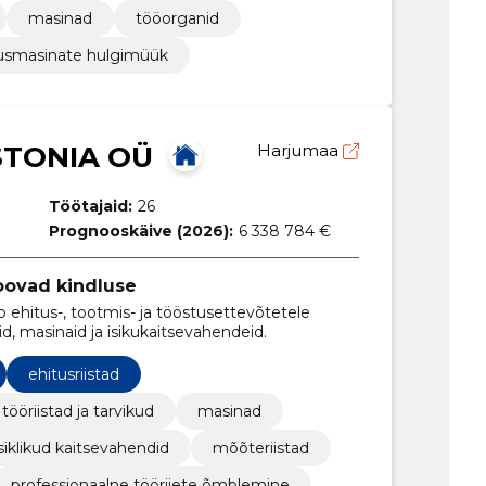
masinad
tööorganid
usmasinate hulgimüük
STONIA OÜ
Harjumaa
Töötajaid:
26
Prognooskäive (2026):
6 338 784 €
loovad kindluse
hitus-, tootmis- ja tööstusettevõtetele
id, masinaid ja isikukaitsevahendeid.
ehitusriistad
tööriistad ja tarvikud
masinad
isiklikud kaitsevahendid
mõõteriistad
professionaalne tööriiete õmblemine