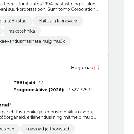
a Leedu turul alates 1994. aastast ning kuulub
 ja tööriistad
ehitus ja kinnisvara
rasketehnika
kaevandusmasinate hulgimüük
Harjumaa
Töötajaid:
37
Prognooskäive (2026):
17 327 325 €
nnal!
e ehitustehnika ja teenuste pakkumisega,
 tööorganeid, erilahendusi ning mitmeid muid
masinad
masinad ja tööriistad