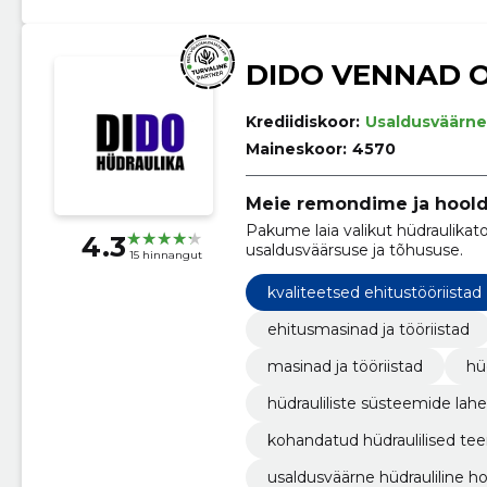
DIDO VENNAD 
Krediidiskoor:
Usaldusväärne
Maineskoor:
4570
Meie remondime ja hoold
Pakume laia valikut hüdraulikato
4.3
usaldusväärsuse ja tõhususe.
15 hinnangut
kvaliteetsed ehitustööriistad
ehitusmasinad ja tööriistad
masinad ja tööriistad
hü
hüdrauliliste süsteemide la
kohandatud hüdraulilised te
usaldusväärne hüdrauliline h