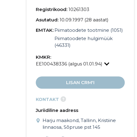
Registrikood:
10261303
Asutatud:
10.09.1997 (28 aastat)
EMTAK:
Piimatoodete tootmine (1051)
Piimatoodete hulgimüük
(46331)
KMKR:
EE100438336 (algus 01.01.94)
LISAN CRM'I
?
KONTAKT
Juriidiline aadress
Harju maakond, Tallinn, Kristiine
linnaosa, Sõpruse pst 145