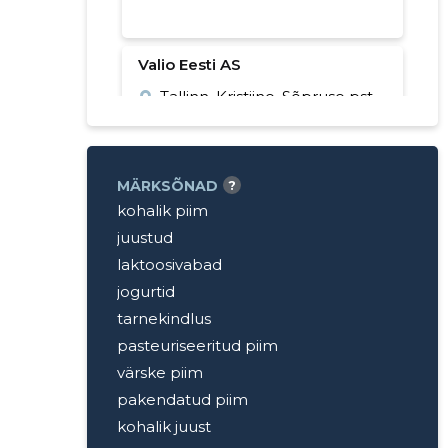
Valio Eesti AS
Tallinn, Kristiine, Sõpruse pst
145
+372 628 5700
MÄRKSÕNAD
?
kohalik piim
juustud
laktoosivabad
jogurtid
tarnekindlus
pasteuriseeritud piim
värske piim
pakendatud piim
kohalik juust