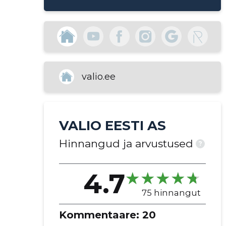
ekspordijuustud
erinevad juustud
kõva ja pehme juust
professionaalköök
suurpakendid
restoranidele
valio.ee
piimatoodete tootmine
VALIO EESTI AS
Hinnangud ja arvustused
?
4.7
75 hinnangut
Kommentaare:
20