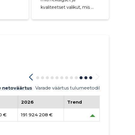
kvaliteetset valikut, mis ...
 netoväärtus
Varade väärtus tulumeetodil
2026
Trend
0 €
191 924 208 €