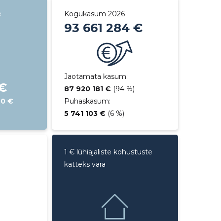
e
Kogukasum 2026
93 661 284 €
Jaotamata kasum:
 €
87 920 181 €
(94 %)
00 €
Puhaskasum:
5 741 103 €
(6 %)
1 € lühiajaliste kohustuste
katteks vara