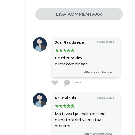
LISA KOMMENTAAR
Juri Raudsepp
1 aasta tagasi
Eesti tuntuim
piimakombinaat
Allikas:google.com
Priit Virula
1 aasta tagasi
Maitsvaid ja kvaliteetseid
piimatooteid valmistav
meierei
Allikas:google.com