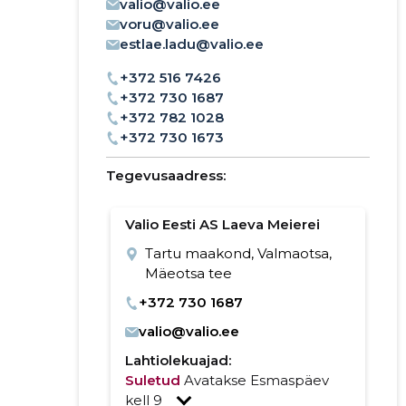
valio@valio.ee
voru@valio.ee
estlae.ladu@valio.ee
+372 516 7426
+372 730 1687
+372 782 1028
+372 730 1673
Tegevusaadress:
Valio Eesti AS Laeva Meierei
Tartu maakond, Valmaotsa,
Mäeotsa tee
+372 730 1687
valio@valio.ee
Lahtiolekuajad:
Suletud
Avatakse Esmaspäev
kell 9