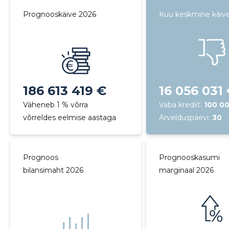
Prognooskäive 2026
Kuu keskmine käiv
186 613 419 €
16 056 031
Väheneb 1 % võrra
Vaba krediit:
100 0
võrreldes eelmise aastaga
Arvelduspäevi:
30
Prognoos
Prognooskasumi
bilansimaht 2026
marginaal 2026