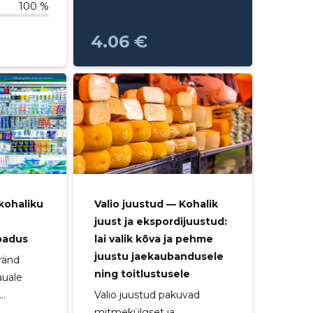
100 %
4.06 €
Valio juustud — Kohalik
 kohaliku
juust ja ekspordijuustud:
lai valik kõva ja pehme
badus
juustu jaekaubandusele
ränd
ning toitlustusele
auale
Valio juustud pakuvad
..
mitmekülgset ja