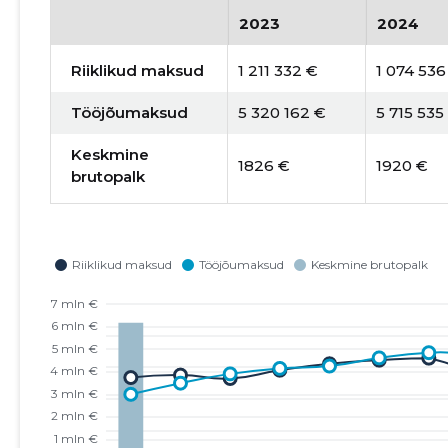
2023
2024
Riiklikud maksud
1 211 332 €
1 074 536
Tööjõumaksud
5 320 162 €
5 715 535
Keskmine
1826 €
1920 €
brutopalk