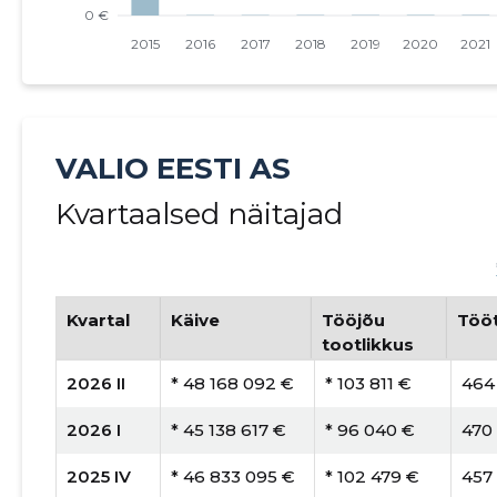
VALIO EESTI AS
Kvartaalsed näitajad
Kvartal
Käive
Tööjõu
Tööt
tootlikkus
2026 II
* 48 168 092 €
* 103 811 €
464
2026 I
* 45 138 617 €
* 96 040 €
470
2025 IV
* 46 833 095 €
* 102 479 €
457