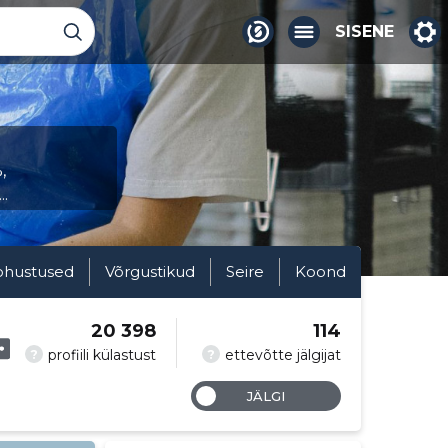
SISENE
,
.
ohustused
Võrgustikud
Seire
Koond
20 398
114
?
?
profiili külastust
ettevõtte jälgijat
JÄLGI