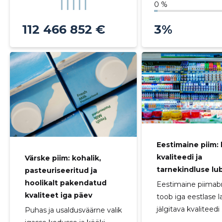
0 %
112 466 852 €
3%
Eestimaine piim:
kvaliteedi ja
Värske piim: kohalik,
tarnekindluse lu
pasteuriseeritud ja
hoolikalt pakendatud
Eestimaine piimab
kvaliteet iga päev
toob iga eestlase l
jälgitava kvaliteedi .
Puhas ja usaldusväärne valik