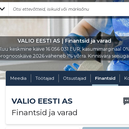
VALIO EESTI AS | Finantsid ja varad
Kuu keskmine käive 16 056 031 EUR, kasumimarginaal 0%
rognooskäive 2026 väheneb 1% võrra. Kinnisvara seisuga..
Meedia
Töötajad
Otsustajad
Finantsid
K
VALIO EESTI AS
Finantsid ja varad