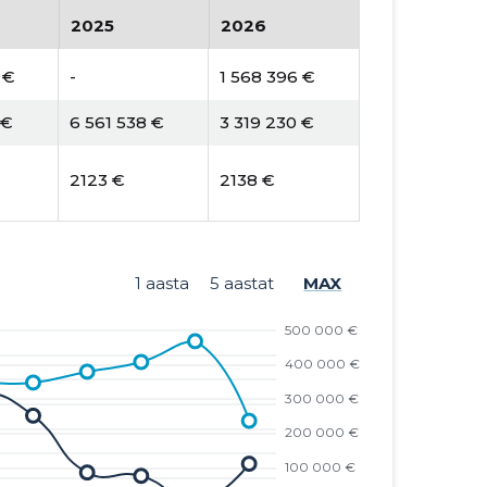
2025
2026
 €
-
1 568 396 €
 €
6 561 538 €
3 319 230 €
2123 €
2138 €
1 aasta
5 aastat
MAX