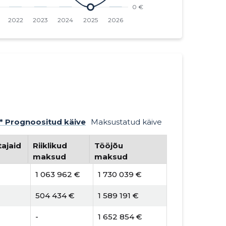
* Prognoositud käive
Maksustatud käive
ajaid
Riiklikud
Tööjõu
maksud
maksud
1 063 962 €
1 730 039 €
504 434 €
1 589 191 €
-
1 652 854 €