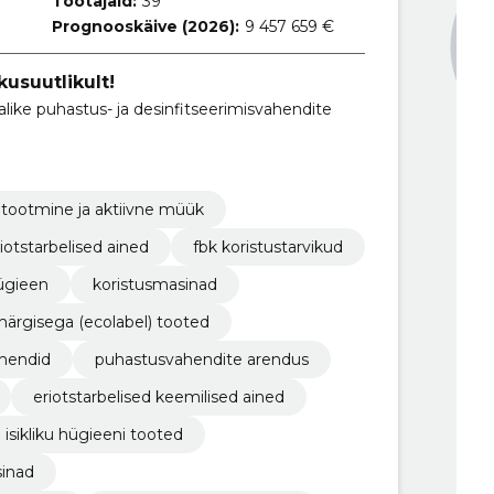
Töötajaid:
39
Prognooskäive (2026):
9 457 659 €
kusuutlikult!
like puhastus- ja desinfitseerimisvahendite
tootmine ja aktiivne müük
iotstarbelised ained
fbk koristustarvikud
hügieen
koristusmasinad
ärgisega (ecolabel) tooted
ahendid
puhastusvahendite arendus
eriotstarbelised keemilised ained
isikliku hügieeni tooted
inad