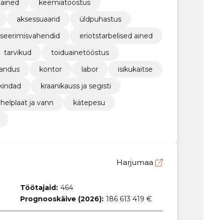
 ained
keemiatööstus
aksessuaarid
üldpuhastus
tseerimisvahendid
eriotstarbelised ained
tarvikud
toiduainetööstus
andus
kontor
labor
isikukaitse
kindad
kraanikauss ja segisti
helplaat ja vann
kätepesu
Harjumaa
Töötajaid:
464
Prognooskäive (2026):
186 613 419 €