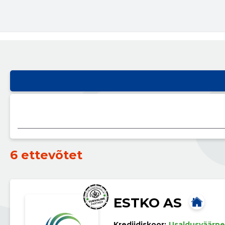
6 ettevõtet
ESTKO AS
Krediidiskoor:
Usaldusväärne