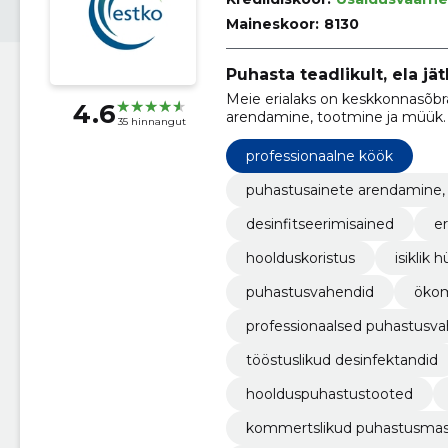
Maineskoor:
8130
Puhasta teadlikult, ela jät
Meie erialaks on keskkonnasõbra
4.6
arendamine, tootmine ja müük.
35 hinnangut
professionaalne köök
puhastusainete arendamine, 
desinfitseerimisained
er
hoolduskoristus
isiklik 
puhastusvahendid
ökom
professionaalsed puhastusv
tööstuslikud desinfektandid
hoolduspuhastustooted
kommertslikud puhastusmas