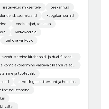
lisatarvikud mikseritele
teekannud
blenderid, saumikserid
köögikombainid
mine
veekeetjad, teekann
sin
kinkekaardid
grillid ja väliköök
utusnõustamine kitchenaid’i ja dualit’i seadm
te komplekteerimine vastavalt kliendi vajadu
tamine ja tootevalik
tused
ametlik garantiiremont ja hooldus
niline nõustamine
dus
li vältel