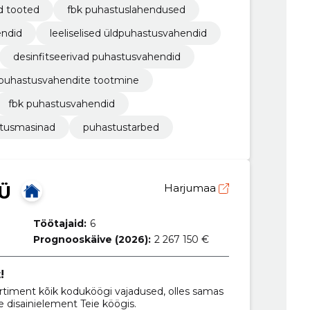
d tooted
fbk puhastuslahendused
endid
leeliselised üldpuhastusvahendid
desinfitseerivad puhastusvahendid
puhastusvahendite tootmine
fbk puhastusvahendid
tusmasinad
puhastustarbed
Ü
Harjumaa
Töötajaid:
6
Prognooskäive (2026):
2 267 150 €
!
rtiment kõik koduköögi vajadused, olles samas
e disainielement Teie köögis.