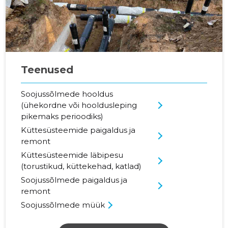
Teenused
Soojussõlmede hooldus
(ühekordne või hooldusleping
pikemaks perioodiks)
Küttesüsteemide paigaldus ja
remont
Küttesüsteemide läbipesu
(torustikud, küttekehad, katlad)
Soojussõlmede paigaldus ja
remont
Soojussõlmede müük