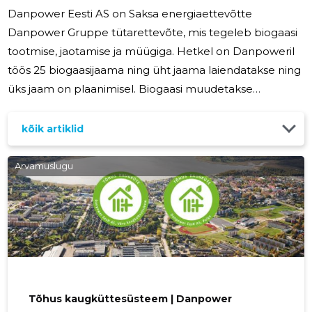
Danpower Eesti AS on Saksa energiaettevõtte
Danpower Gruppe tütarettevõte, mis tegeleb biogaasi
tootmise, jaotamise ja müügiga. Hetkel on Danpoweril
töös 25 biogaasijaama ning üht jaama laiendatakse ning
üks jaam on plaanimisel. Biogaasi muudetakse
koostootmisjaamades detsentraalselt vooluks ning
juhitakse kohaliku võrguoperaatori võrku, mis tagab
kõik artiklid
lõpptarbijate varustamise soojusega. Danpoweri
biogaasijaamades kasutatakse eelkõige
Arvamuslugu
kuivfermentatsiooni meetodit, mis võimaldab kasutada
erinevaid viljasorte ning väldib monokultuure. Üks
eripära Danpoweri biogaasi tehnoloogias on see, et
Tõhus kaugküttesüsteem | Danpower