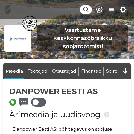
Väärtustame
keskkonnasõbralikku
soojatootmist!
Meedia
Töötajad
Otsustajad
Finantsid
Seire
DANPOWER EESTI AS
Ärimeedia ja uudisvoog
?
Danpower Eesti ASi põhitegevus on soojuse