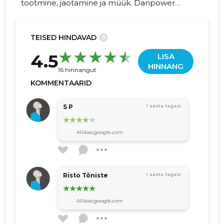
tootmine, jaotamine ja müük. Danpower
Eesti AS kuulub Saksa energiaettevõttele
Danpower Gruppe.
TEISED HINDAVAD
?
127
4.5
LISA
HINNANG
16 hinnangut
KOMMENTAARID
S P
1 aasta tagasi
Allikas:google.com
Risto Tõniste
1 aasta tagasi
Allikas:google.com