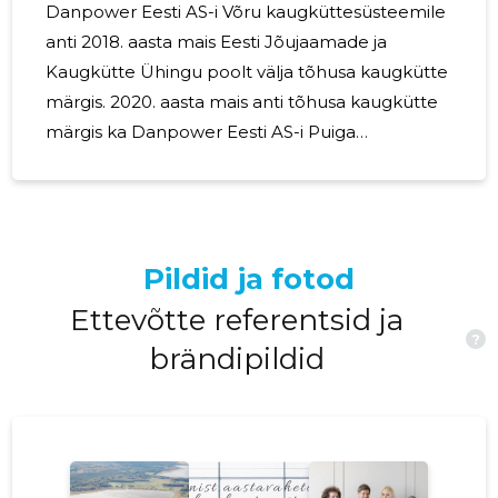
Danpower Eesti AS-i Võru kaugküttesüsteemile
anti 2018. aasta mais Eesti Jõujaamade ja
Kaugkütte Ühingu poolt välja tõhusa kaugkütte
märgis. 2020. aasta mais anti tõhusa kaugkütte
märgis ka Danpower Eesti AS-i Puiga
kaugküttesüsteemile. Märgis omistatakse
kaugküttesüsteemidele, milles, lähtudes EL
energiatõhususe direktiivis 2012/27/EL
sätestatud tõhusa kaugkütte ja -jahutuse
Pildid ja fotod
mõistest, kasutatakse soojuse tootmiseks
vähemalt 50% taastuvenergiat või 50%
Ettevõtte referentsid ja
?
heitsoojust või 75% koostoodetud soojust või
brändipildid
50% sellise energia ja soojuse kombinatsiooni.
Märgis antakse igale kaugküttesüsteemile eraldi