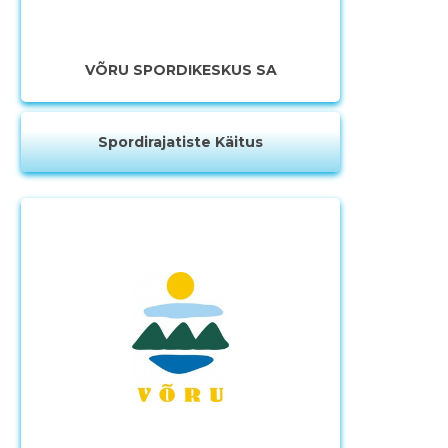
Muuda pildi
kirjeldust
VÕRU SPORDIKESKUS SA
Spordirajatiste Käitus
MUUDA