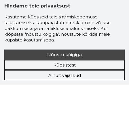
Hindame teie privaatsust
Kasutame küpsiseid teie sirvimiskogemuse
täiustamiseks, isikupärastatud reklaamide või sisu
pakkumiseks ja oma liikluse analüüsimiseks. Kui
klõpsate "nõustu kõigiga", nõustute kõikide meie
küpsiste kasutamisega.
Nõustu kõigiga
Küpsistest
Ainult vajalikud