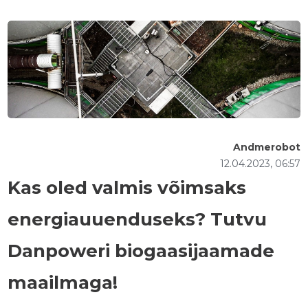
Andmerobot
12.04.2023, 06:57
Kas oled valmis võimsaks
energiauuenduseks? Tutvu
Danpoweri biogaasijaamade
maailmaga!