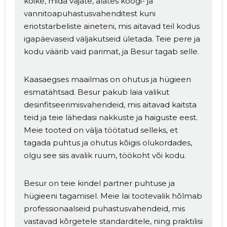
kõike, mida vajate, alates köögi- ja
vannitoapuhastusvahenditest kuni
eriotstarbeliste aineteni, mis aitavad teil kodus
igapäevaseid väljakutseid ületada. Teie pere ja
kodu väärib vaid parimat, ja Besur tagab selle.
Kaasaegses maailmas on ohutus ja hügieen
esmatähtsad. Besur pakub laia valikut
desinfitseerimisvahendeid, mis aitavad kaitsta
teid ja teie lähedasi nakkuste ja haiguste eest.
Meie tooted on välja töötatud selleks, et
tagada puhtus ja ohutus kõigis olukordades,
olgu see siis avalik ruum, töökoht või kodu.
Besur on teie kindel partner puhtuse ja
hügieeni tagamisel. Meie lai tootevalik hõlmab
professionaalseid puhastusvahendeid, mis
vastavad kõrgetele standarditele, ning praktilisi