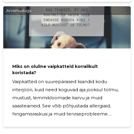
Meie põhieesmärk on pakkuda oma klientidele
kvaliteetseid tooteid ja teenuseid, mis samas ei
Arvamuslugu
kahjustaks meie keskkonda. Seepärast oleme uhked, et
meile on omistatud ISO 9001 (kvaliteedijuhtimise) ning
ISO14001 (keskkonnajuhtimise) sertifikaadid.
Miks on oluline vaipkatteid korralikult
koristada?
Vaipkatted on suurepärased lisandid kodu
interjööri, kuid need koguvad aja jooksul tolmu,
mustust, lemmikloomade karvu ja muid
saasteaineid. See võib põhjustada allergiaid,
hingamisraskusi ja muid terviseprobleeme.
Seetõttu on vaipkatte korralik koristamine
ülioluline. Kui vaipkatteid ei puhastata