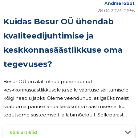
Andmerobot
28.04.2023, 06:56
Kuidas Besur OÜ ühendab
kvaliteedijuhtimise ja
keskkonnasäästlikkuse oma
tegevuses?
Besur OÜ on alati olnud pühendunud
keskkonnasäästlikkusele ja selle väärtuse säilitamisele
kõigi heaolu jaoks. Oleme veendunud, et igaüks meist
saab oma panuse anda keskkonna säästmisesse, kui
tegutseme süsteemselt ja läbimõeldult. Sellepärast
oleme püüdnud oma asjaajamist ning kogu muud
tegutsemist ikka säästlikult ja jätkusuutlikult korraldada.
kõik artiklid