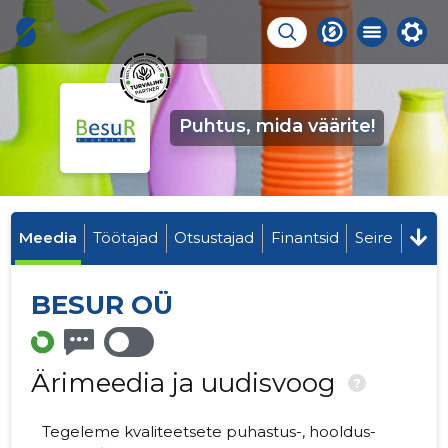
Puhtus, mida väärite!
Meedia
Töötajad
Otsustajad
Finantsid
Seire
BESUR OÜ
Ärimeedia ja uudisvoog
?
Tegeleme kvaliteetsete puhastus-, hooldus-