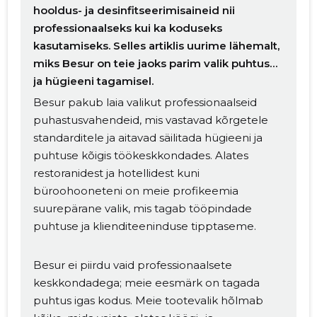
hooldus- ja desinfitseerimisaineid nii
professionaalseks kui ka koduseks
kasutamiseks. Selles artiklis uurime lähemalt,
miks Besur on teie jaoks parim valik puhtuse
ja hügieeni tagamisel.
Besur pakub laia valikut professionaalseid
puhastusvahendeid, mis vastavad kõrgetele
standarditele ja aitavad säilitada hügieeni ja
puhtuse kõigis töökeskkondades. Alates
restoranidest ja hotellidest kuni
büroohooneteni on meie profikeemia
suurepärane valik, mis tagab tööpindade
puhtuse ja klienditeeninduse tipptaseme.
Besur ei piirdu vaid professionaalsete
keskkondadega; meie eesmärk on tagada
puhtus igas kodus. Meie tootevalik hõlmab