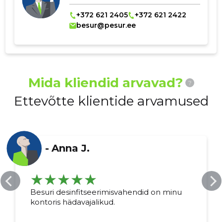
+372 621 2405
+372 621 2422
besur@pesur.ee
Mida kliendid arvavad?
?
Ettevõtte klientide arvamused
-
Anna J.
Besuri desinfitseerimisvahendid on minu
kontoris hädavajalikud.