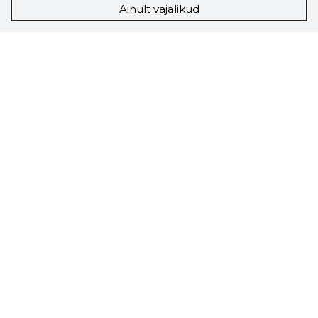
Ainult vajalikud
Storybook
Chrome laiendus
Storybooki laiendus ütleb Sulle, mis firma
veebilehel Sa parajasti viibid ja kui usaldusväärne
see firma täna on.
LAADI LAIENDUS ALLA