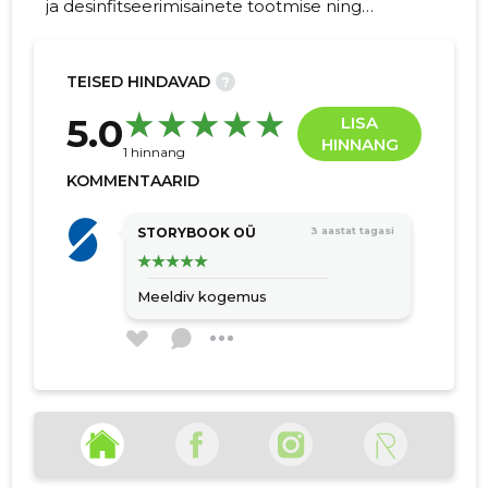
ja desinfitseerimisainete tootmise ning
müügiga nii professionaalseks kui ka
koduseks kasutamiseks.
TEISED HINDAVAD
?
23
5.0
LISA
HINNANG
1 hinnang
KOMMENTAARID
STORYBOOK OÜ
3 aastat tagasi
Meeldiv kogemus