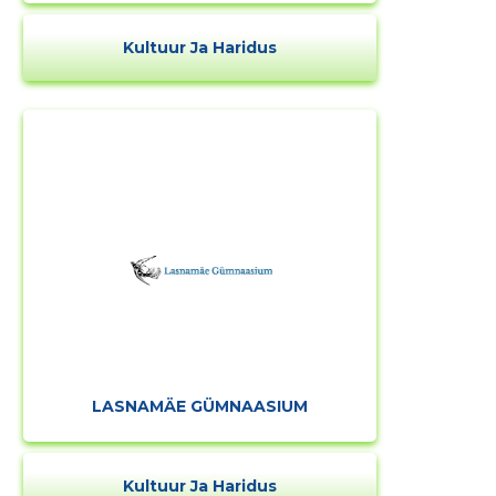
Kultuur Ja Haridus
Muuda pildi
kirjeldust
LASNAMÄE GÜMNAASIUM
MUUDA
Kultuur Ja Haridus