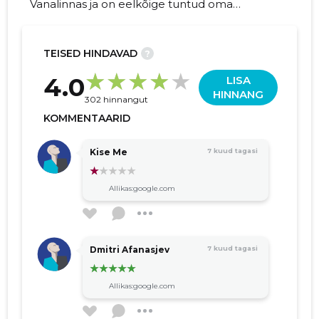
Vanalinnas ja on eelkõige tuntud oma
veekeskuse poolest, samuti pakub ilu-,
heaolu- ja sporditeenuseid.
TEISED HINDAVAD
?
157
4.0
LISA
HINNANG
302 hinnangut
KOMMENTAARID
Kise Me
7 kuud tagasi
Allikas:google.com
Dmitri Afanasjev
7 kuud tagasi
Allikas:google.com