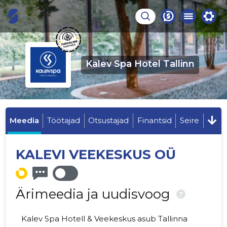
Kalev Spa Hotel Tallinn
Meedia
Töötajad
Otsustajad
Finantsid
Seire
KALEVI VEEKESKUS OÜ
Ärimeedia ja uudisvoog
?
Kalev Spa Hotell & Veekeskus asub Tallinna