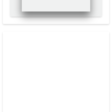
meeli paitav rahupaik keset