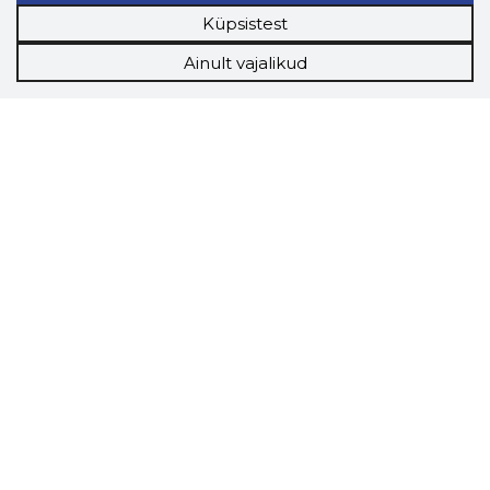
Küpsistest
Ainult vajalikud
Storybook
Chrome laiendus
Storybooki laiendus ütleb Sulle, mis firma
veebilehel Sa parajasti viibid ja kui usaldusväärne
see firma täna on.
LAADI LAIENDUS ALLA