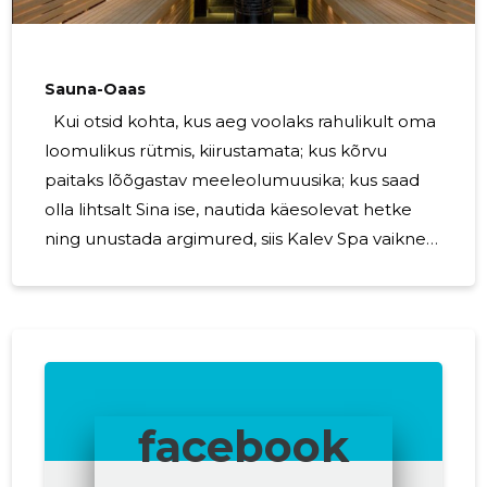
Sauna-Oaas
Kui otsid kohta, kus aeg voolaks rahulikult oma
loomulikus rütmis, kiirustamata; kus kõrvu
paitaks lõõgastav meeleolumuusika; kus saad
olla lihtsalt Sina ise, nautida käesolevat hetke
ning unustada argimured, siis Kalev Spa vaikne
Sauna-Oaas on midagi just Sulle! Meie
lõõgastav Sauna-Oaasi ala on mõeldud
täiskasvanud külastajale , kes hindab privaatsust
ja mugavust. Maksimaalse heaolutunde loovad
erinevate temperatuuridega basseinid ning
saunad koos meeldiva, personaalse
facebook
teenindusega meie pühendunud kollektiivi
poolt. Kahel korrusel paiknev Sauna-Oaas on