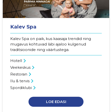
является родным для 44%
населения, и уж точно можно
найти людей на ресепшен со
знаниями русского языка! Но я
думаю всё понятно зачем это
Kalev Spa
делается! Очень не
профессионально! Ни в Риге, ни
в Вильнюсе с таким не
Kalev Spa on paik, kus kaasaja trendid ning
сталкивался за всё время!
mugavus kohtuvad läbi ajaloo kulgenud
Allikas:google.com
traditsioonide ning väärtustega.
Hotell
Veekeskus
VAATA ROHKEM
Restoran
Ilu & tervis
Spordiklubi
LOE EDASI