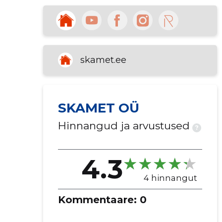
skamet.ee
SKAMET OÜ
Hinnangud ja arvustused
?
4.3
4 hinnangut
Kommentaare:
0