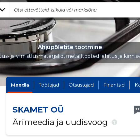
Ahjupõletite tootmine
tus- ja viimistlusmaterjalid, metalltooted, ehitus ja kinnis
Meedia
Töötajad
Otsustajad
Finantsid
K
SKAMET OÜ
Ärimeedia ja uudisvoog
?