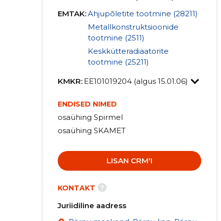
EMTAK:
Ahjupõletite tootmine (28211)
Metallkonstruktsioonide
tootmine (2511)
Keskkütteradiaatorite
tootmine (25211)
KMKR:
EE101019204 (algus 15.01.06)
ENDISED NIMED
osaühing Spirmel
osaühing SKAMET
LISAN CRM'I
?
KONTAKT
Juriidiline aadress