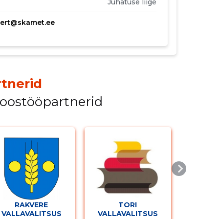
Juhatuse liige
bert@skamet.ee
tnerid
koostööpartnerid
RAKVERE
TORI
VALLAVALITSUS
VALLAVALITSUS