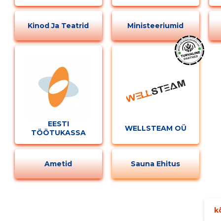
Muuda pildi kirjeldust
Kinod Ja Teatrid
Ministeeriumid
EESTI
MUUDA
WELLSTEAM OÜ
TÖÖTUKASSA
Ametid
Sauna Ehitus
kõ