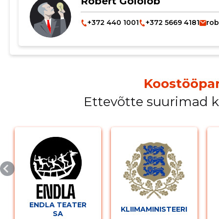
Robert Gololob
+372 440 1001
+372 5669 4181
ro
Koostööpar
Ettevõtte suurimad 
ENDLA TEATER
KLIIMAMINISTEERIUM
SA