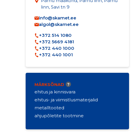
Pärnu maakond, Pärnu linn, Pärnu
linn, Savi tn 9
info@skamet.ee
algol@skamet.ee
+372 514 1080
+372 5669 4181
+372 440 1000
+372 440 1001
MÄRKSÕNAD
?
ehitus ja kinnisvara
ehitus- ja viimistlusmaterjalid
metalltooted
ahjupõletite tootmine