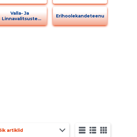
Valla- Ja
Erihoolekandeteenus
Linnavalitsuste
Tegevus
ik artiklid