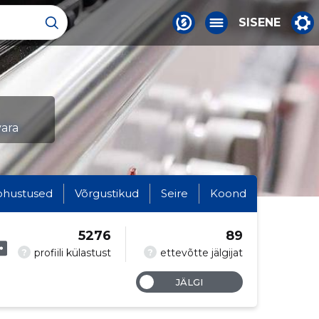
SISENE
vara
ohustused
Võrgustikud
Seire
Koond
5276
89
?
?
profiili külastust
ettevõtte jälgijat
JÄLGI