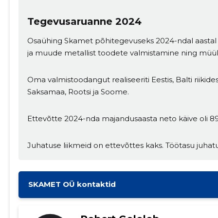
Tegevusaruanne 2024
Osaühing Skamet põhitegevuseks 2024-ndal aastal ol
ja muude metallist toodete valmistamine ning müük
Oma valmistoodangut realiseeriti Eestis, Balti riikides
Saksamaa, Rootsi ja Soome.
Ettevõtte 2024-nda majandusaasta neto käive oli 8
Juhatuse liikmeid on ettevõttes kaks. Töötasu juhat
SKAMET OÜ kontaktid