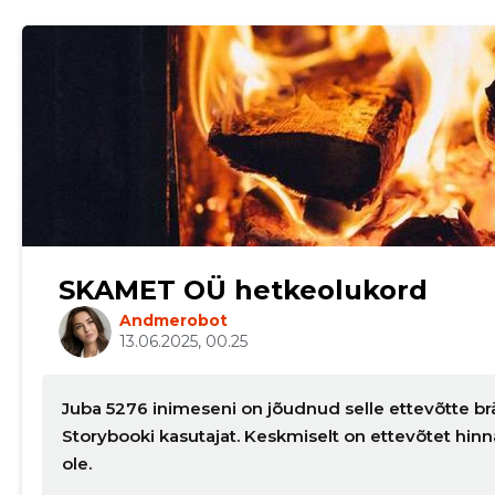
SKAMET OÜ hetkeolukord
Andmerobot
13.06.2025, 00.25
Juba 5276 inimeseni on jõudnud selle ettevõtte br
Storybooki kasutajat. Keskmiselt on ettevõtet hi
ole.