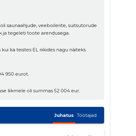
i saunaahjude, veeboilerite, suitsutorude
 ja tegeleti toote arendusega.
 kui ka teistes EL riikides nagu näiteks
94 950 eurot.
use liikmele oli summas 52 004 eur.
Juhatus
Töötajad