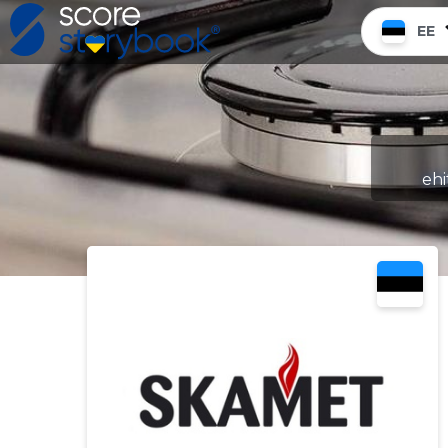
EE
ehi