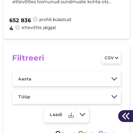
ettevõttes toimunud sündmuste kohta otse
oma mobiili, veebi või emailile. Õiged otsused
õigel ajal!
?
profiili külastust
652 836
?
ettevõtte jälgijat
4
15
Filtreeri
CSV
Aasta
Tüüp
Laadi