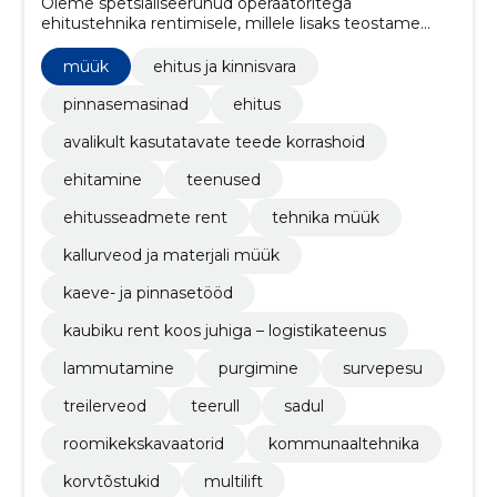
Oleme spetsialiseerunud operaatoritega
ehitustehnika rentimisele, millele lisaks teostame
lammutustöid, kaeve- ja mullatöid, teetöid ja
territooriumite hoolduskoristust.
müük
ehitus ja kinnisvara
pinnasemasinad
ehitus
avalikult kasutatavate teede korrashoid
ehitamine
teenused
ehitusseadmete rent
tehnika müük
kallurveod ja materjali müük
kaeve- ja pinnasetööd
kaubiku rent koos juhiga – logistikateenus
lammutamine
purgimine
survepesu
treilerveod
teerull
sadul
roomikekskavaatorid
kommunaaltehnika
korvtõstukid
multilift