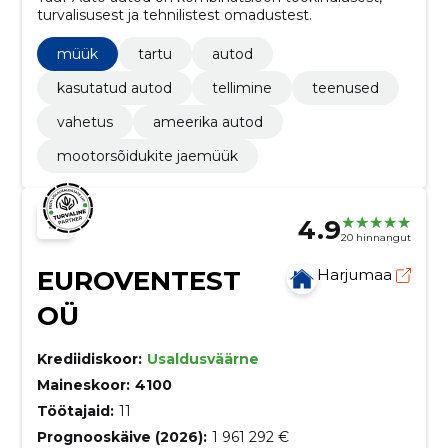
turvalisusest ja tehnilistest omadustest.
müük
tartu
autod
kasutatud autod
tellimine
teenused
vahetus
ameerika autod
mootorsõidukite jaemüük
4.9
20 hinnangut
EUROVENTEST
Harjumaa
OÜ
Krediidiskoor:
Usaldusväärne
Maineskoor:
4100
Töötajaid:
11
Prognooskäive (2026):
1 961 292 €