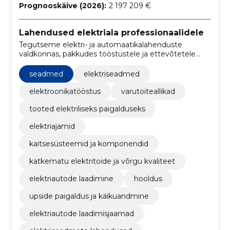
Prognooskäive (2026):
2 197 209 €
Lahendused elektriala professionaalidele
Tegutseme elektri- ja automaatikalahenduste
valdkonnas, pakkudes tööstustele ja ettevõtetele
parimaid tehnoloogilisi lahendusi.
seadmed
elektriseadmed
elektroonikatööstus
varutoiteallikad
tooted elektriliseks paigalduseks
elektriajamid
kaitsesüsteemid ja komponendid
katkematu elektritoide ja võrgu kvaliteet
elektriautode laadimine
hooldus
upside paigaldus ja käikuandmine
elektriautode laadimisjaamad