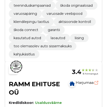
teeninduskampaaniad
škoda originaalosad
varuosapäring
varuosade veebipood
kliendilepingu taotlus
aktsioonide kontroll
škoda connect
garantii
kasutatud autod
laoautod
liising
too olemasolev auto sissemaksuks
kahjukäsitlus
3.4
8 hinnangut
RAMM EHITUSE
Harjumaa
OÜ
Krediidiskoor:
Usaldusväärne