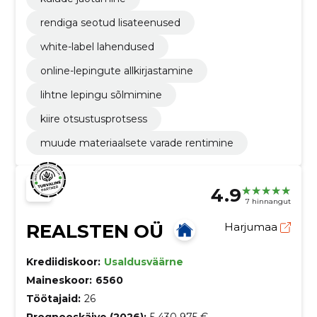
rendiga seotud lisateenused
white-label lahendused
online-lepingute allkirjastamine
lihtne lepingu sõlmimine
kiire otsustusprotsess
muude materiaalsete varade rentimine
4.9
7 hinnangut
REALSTEN OÜ
Harjumaa
Krediidiskoor:
Usaldusväärne
Maineskoor:
6560
Töötajaid:
26