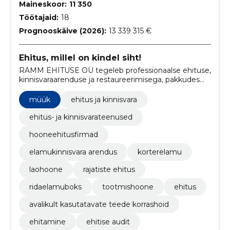
Maineskoor:
11 350
Töötajaid:
18
Prognooskäive (2026):
13 339 315 €
Ehitus, millel on kindel siht!
RAMM EHITUSE OÜ tegeleb professionaalse ehituse,
kinnisvaraarenduse ja restaureerimisega, pakkudes
kaasaegseid lahendusi ja ajaloolise pärandi hoidmist.
müük
ehitus ja kinnisvara
ehitus- ja kinnisvarateenused
hooneehitusfirmad
elamukinnisvara arendus
korterelamu
laohoone
rajatiste ehitus
ridaelamuboks
tootmishoone
ehitus
avalikult kasutatavate teede korrashoid
ehitamine
ehitise audit