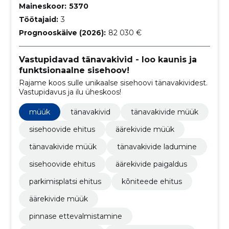
Maineskoor:
5370
Töötajaid:
3
Prognooskäive (2026):
82 030 €
Vastupidavad tänavakivid - loo kaunis ja
funktsionaalne sisehoov!
Rajame koos sulle unikaalse sisehoovi tänavakividest.
Vastupidavus ja ilu üheskoos!
müük
tänavakivid
tänavakivide müük
sisehoovide ehitus
äärekivide müük
tänavakivide müük
tänavakivide ladumine
sisehoovide ehitus
äärekivide paigaldus
parkimisplatsi ehitus
kõniteede ehitus
äärekivide müük
pinnase ettevalmistamine