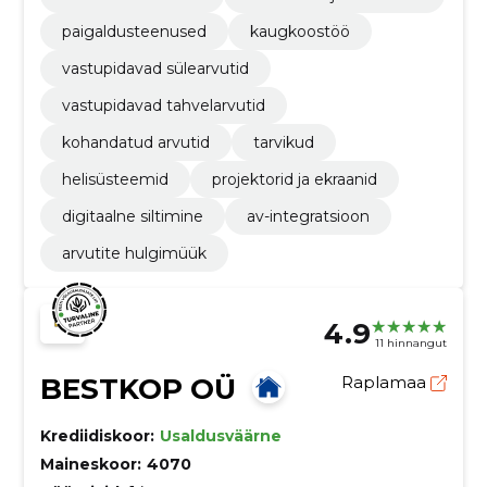
paigaldusteenused
kaugkoostöö
vastupidavad sülearvutid
vastupidavad tahvelarvutid
kohandatud arvutid
tarvikud
helisüsteemid
projektorid ja ekraanid
digitaalne siltimine
av-integratsioon
arvutite hulgimüük
4.9
11 hinnangut
BESTKOP OÜ
Raplamaa
Krediidiskoor:
Usaldusväärne
Maineskoor:
4070