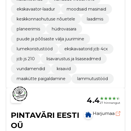
ekskavaator-laadur
moodsaid masinaid
keskkonnaohutuse nõuetele
laadimis
planeerimis
hüdrovasara
puude ja põõsaste välja juurimine
lumekoristustööd
ekskavaatorid jcb 4cx
jcb js 210
lisavarustus ja lisaseadmed
vundamendid
kraavid
maakütte paigaldamine
lammutustööd
4.4
27 hinnangut
PINTAVÄRI EESTI
Harjumaa
OÜ