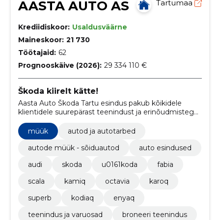
AASTA AUTO AS
Tartumaa
Krediidiskoor:
Usaldusväärne
Maineskoor:
21 730
Töötajaid:
62
Prognooskäive (2026):
29 334 110 €
Škoda kiirelt kätte!
Aasta Auto Škoda Tartu esindus pakub kõikidele
klientidele suurepärast teenindust ja erinõudmistega
vastavat varustust. Meil on laos olemas kõik vajalikud
mudelid ja varuosad ning tule proovisõidule, et näha
müük
autod ja autotarbed
ja tunda seda erilist Škoda kogemust!
autode müük - sõiduautod
auto esindused
audi
skoda
u0161koda
fabia
scala
kamiq
octavia
karoq
superb
kodiaq
enyaq
teenindus ja varuosad
broneeri teenindus