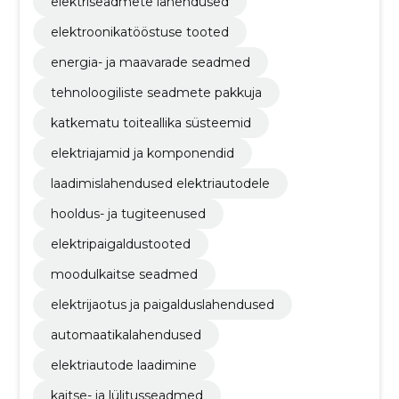
elektriseadmete lahendused
elektroonikatööstuse tooted
energia- ja maavarade seadmed
tehnoloogiliste seadmete pakkuja
katkematu toiteallika süsteemid
elektriajamid ja komponendid
laadimislahendused elektriautodele
hooldus- ja tugiteenused
elektripaigaldustooted
moodulkaitse seadmed
elektrijaotus ja paigalduslahendused
automaatikalahendused
elektriautode laadimine
kaitse- ja lülitusseadmed