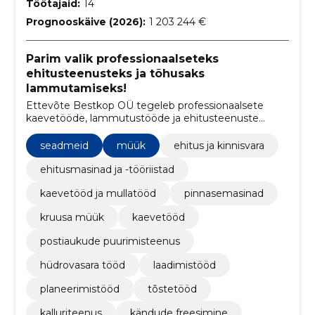
Töötajaid:
14
Prognooskäive (2026):
1 203 244 €
Parim valik professionaalseteks
ehitusteenusteks ja tõhusaks
lammutamiseks!
Ettevõte Bestkop OÜ tegeleb professionaalsete
kaevetööde, lammutustööde ja ehitusteenuste
pakkumisega
seadmeid
müük
ehitus ja kinnisvara
ehitusmasinad ja -tööriistad
kaevetööd ja mullatööd
pinnasemasinad
kruusa müük
kaevetööd
postiaukude puurimisteenus
hüdrovasara tööd
laadimistööd
planeerimistööd
tõstetööd
kalluriteenus
kändude freesimine