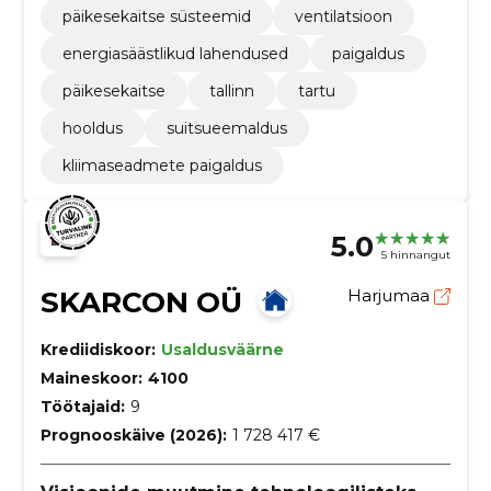
päikesekaitse süsteemid
ventilatsioon
energiasäästlikud lahendused
paigaldus
päikesekaitse
tallinn
tartu
hooldus
suitsueemaldus
kliimaseadmete paigaldus
5.0
5 hinnangut
SKARCON OÜ
Harjumaa
Krediidiskoor:
Usaldusväärne
Maineskoor:
4100
Töötajaid:
9
Prognooskäive (2026):
1 728 417 €