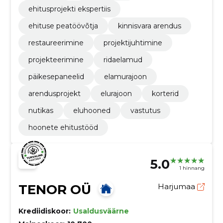
ehitusprojekti ekspertiis
ehituse peatöövõtja
kinnisvara arendus
restaureerimine
projektijuhtimine
projekteerimine
ridaelamud
päikesepaneelid
elamurajoon
arendusprojekt
elurajoon
korterid
nutikas
eluhooned
vastutus
hoonete ehitustööd
5.0
1 hinnang
TENOR OÜ
Harjumaa
Krediidiskoor:
Usaldusväärne