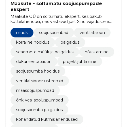
Maaküte - sõltumatu soojuspumpade
ekspert
Maaküte OÜ on sõltumatu ekspert, kes pakub
küttelahendusi, mis vastavad just Sinu vajadustele
ning aitavad säästa. Võrdle soojuspumpasid ja leia
sobivaim.
müük
soojuspumbad
ventilatsioon
korraline hooldus
paigaldus
seadmete müük ja paigaldus
nõustamine
dokumentatsioon
projektijuhtimine
soojuspumba hooldus
ventilatsioonisüsteemid
maasoojuspumbad
õhk-vesi soojuspumbad
soojuspumba paigaldus
kohandatud kütmislahendused