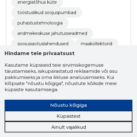
energiatõhus küte
tööstuslikud soojuspumbad
puhastustehnoloogia
andmekeskuse jahutusseadmed
soojusjaotuslahendused
maakollektorid
Hindame teie privaatsust
päikeseküttesüsteemid
soojuspumpade konsultatsiooniteenused
Kasutame küpsiseid teie sirvimiskogemuse
täiustamiseks, isikupärastatud reklaamide või sisu
regulaarne hooldus
konsultatsioonid
pakkumiseks ja oma liikluse analüüsimiseks. Kui
klõpsate "nõustu kõigiga", nõustute kõikide meie
maasoojus
õhk / vesi
tööstuslikud
küpsiste kasutamisega.
hübriidsüsteemid
kontoriseadmed
Nõustu kõigiga
Küpsistest
4.2
33 hinnangut
Ainult vajalikud
AIRCOM OÜ
Harjumaa