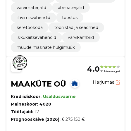
värvimaterjalid
abimaterjalid
lihvimisvahendid
tööstus
keretöökoda
tööriistad ja seadmed
isikukaitsevahendid
värvikambrid
muude masinate hulgimüük
4.0
33 hinnangut
MAAKÜTE OÜ
Harjumaa
Krediidiskoor:
Usaldusväärne
Maineskoor:
4020
Töötajaid:
12
Prognooskäive (2026):
6 275 150 €