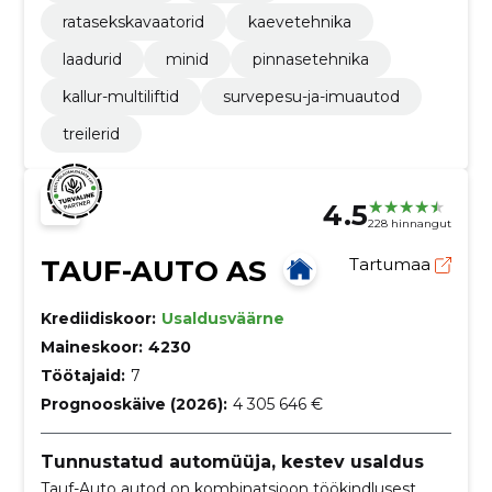
ratasekskavaatorid
kaevetehnika
laadurid
minid
pinnasetehnika
kallur-multiliftid
survepesu-ja-imuautod
treilerid
4.5
228 hinnangut
TAUF-AUTO AS
Tartumaa
Krediidiskoor:
Usaldusväärne
Maineskoor:
4230
Töötajaid:
7
Prognooskäive (2026):
4 305 646 €
Tunnustatud automüüja, kestev usaldus
Tauf-Auto autod on kombinatsioon töökindlusest,