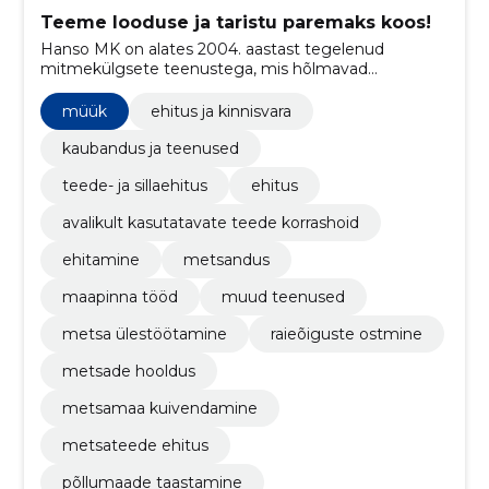
Teeme looduse ja taristu paremaks koos!
Hanso MK on alates 2004. aastast tegelenud
mitmekülgsete teenustega, mis hõlmavad
metsaraiet, ehitustöid, maaparandust, teede- ja
sillaehitust ning palju muud, pakkudes
müük
ehitus ja kinnisvara
professionaalset abi metsa- ja
põllumajandusvaldkonnas ning
kaubandus ja teenused
infrastruktuuriarenduses.
teede- ja sillaehitus
ehitus
avalikult kasutatavate teede korrashoid
ehitamine
metsandus
maapinna tööd
muud teenused
metsa ülestöötamine
raieõiguste ostmine
metsade hooldus
metsamaa kuivendamine
metsateede ehitus
põllumaade taastamine