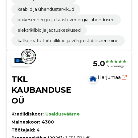
kaablid ja ühendustarvikud
päikeseenergia ja taastuvenergia lahendused
elektrikilbid ja jaotuskeskused
katkematu toiteallikad ja võrgu stabiliseerimine
5.0
5 hinnangut
TKL
Harjumaa
KAUBANDUSE
OÜ
Krediidiskoor:
Usaldusväärne
Maineskoor:
4380
Töötajaid:
4