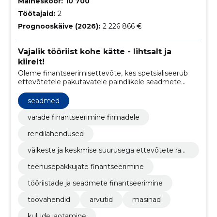
Maineskoor:
10 700
Töötajaid:
2
Prognooskäive (2026):
2 226 866 €
Vajalik tööriist kohe kätte - lihtsalt ja
kiirelt!
Oleme finantseerimisettevõte, kes spetsialiseerub
ettevõtetele pakutavatele paindlikele seadmete
rendi- ja kasutusrendi lahendustele, hõlbustades
tööriistade ja seadmete finantseerimist ärimaailmas.
seadmed
varade finantseerimine firmadele
rendilahendused
väikeste ja keskmise suurusega ettevõtete raha
stamine
teenusepakkujate finantseerimine
tööriistade ja seadmete finantseerimine
töövahendid
arvutid
masinad
kulude jaotamine