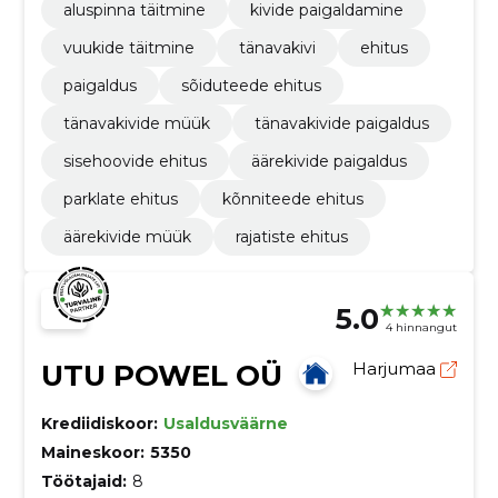
aluspinna täitmine
kivide paigaldamine
vuukide täitmine
tänavakivi
ehitus
paigaldus
sõiduteede ehitus
tänavakivide müük
tänavakivide paigaldus
sisehoovide ehitus
äärekivide paigaldus
parklate ehitus
kõnniteede ehitus
äärekivide müük
rajatiste ehitus
5.0
4 hinnangut
UTU POWEL OÜ
Harjumaa
Krediidiskoor:
Usaldusväärne
Maineskoor:
5350
Töötajaid:
8