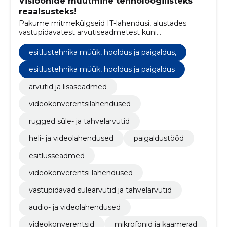
Visioonide muutmine tehnoloogilisteks
reaalsusteks!
Pakume mitmekülgseid IT-lahendusi, alustades
vastupidavatest arvutiseadmetest kuni
audiovisuaalsete süsteemideni, pakkudes klientidele
usaldusväärseid tehnoloogilisi lahendusi.
esitlustehnika müük, hooldus ja paigaldus,
esitlustehnika müük, hooldus ja paigaldus
arvutid ja lisaseadmed
videokonverentsilahendused
rugged süle- ja tahvelarvutid
heli- ja videolahendused
paigaldustööd
esitlusseadmed
videokonverentsi lahendused
vastupidavad sülearvutid ja tahvelarvutid
audio- ja videolahendused
videokonverentsid
mikrofonid ja kaamerad