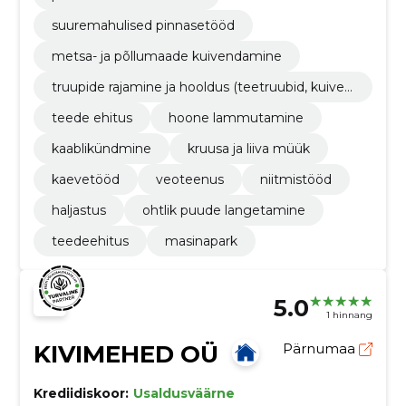
suuremahulised pinnasetööd
metsa- ja põllumaade kuivendamine
truupide rajamine ja hooldus (teetruubid, kuiven
dustruubid, monteeritavad sillad)
teede ehitus
hoone lammutamine
kaablikündmine
kruusa ja liiva müük
kaevetööd
veoteenus
niitmistööd
haljastus
ohtlik puude langetamine
teedeehitus
masinapark
5.0
1 hinnang
KIVIMEHED OÜ
Pärnumaa
Krediidiskoor:
Usaldusväärne