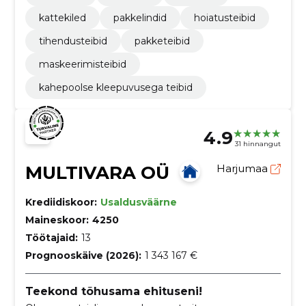
kattekiled
pakkelindid
hoiatusteibid
tihendusteibid
pakketeibid
maskeerimisteibid
kahepoolse kleepuvusega teibid
4.9
31 hinnangut
MULTIVARA OÜ
Harjumaa
Krediidiskoor:
Usaldusväärne
Maineskoor:
4250
Töötajaid:
13
Prognooskäive (2026):
1 343 167 €
Teekond tõhusama ehituseni!