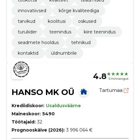
innovatiivsed
kõrge kvaliteediga
tarvikud
koolitusi
oskused
turuliider
teenindus
kiire teenindus
seadmete hooldus
tehnikud
kontaktid
üldnumbrile
4.8
5 hinnangut
HANSO MK OÜ
Tartumaa
Krediidiskoor:
Usaldusväärne
Maineskoor:
5490
Töötajaid:
32
Prognooskäive (2026):
3 996 064 €