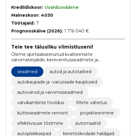
Krediidiskoor:
Usaldusväärne
Maineskoor:
4030
Töötajaid:
7
Prognooskäive (2026):
1 716 040 €
Teie tee täiusliku viimistluseni!
Oleme spetsialiseerunud kvaliteetsete
värvimaterjalide, kerevenitusseadmete ja
tehnoloogilise toe pakkumisele kere- ja
värvitöökodadele.
seadmed
autod ja autotarbed
autokaupade ja -varuosade kauplused
autovärvid ja värvimisseadmed
värvikambrite hooldus
filtirte vahetus
kütteseadmete remont
projekteerimine
efektiivsuse tõstmine
automaalrid
autoplekksepad
keretöökodade haldajad