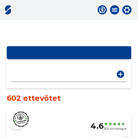
602 ettevõtet
4.6
303 hinnangut