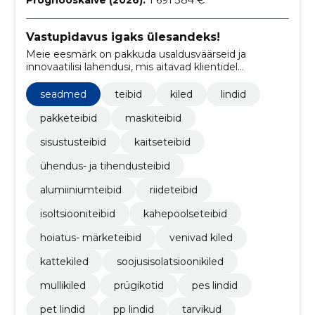
Prognooskäive (2026):
1 691 384 €
Vastupidavus igaks ülesandeks!
Meie eesmärk on pakkuda usaldusväärseid ja
innovaatilisi lahendusi, mis aitavad klientidel
tööprotsesse lihtsustada ning tagada tipptasemel
tulemused.
seadmed
teibid
kiled
lindid
pakketeibid
maskiteibid
sisustusteibid
kaitseteibid
ühendus- ja tihendusteibid
alumiiniumteibid
riideteibid
isoltsiooniteibid
kahepoolseteibid
hoiatus- märketeibid
venivad kiled
kattekiled
soojusisolatsioonikiled
mullikiled
prügikotid
pes lindid
pet lindid
pp lindid
tarvikud