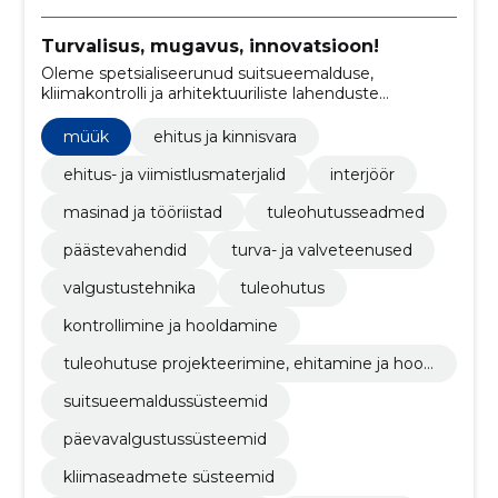
Turvalisus, mugavus, innovatsioon!
Oleme spetsialiseerunud suitsueemalduse,
kliimakontrolli ja arhitektuuriliste lahenduste
valdkonnas, pakkudes terviklikke lahendusi ehitiste
ohutuse, mugavuse ja energiatõhususe
müük
ehitus ja kinnisvara
parandamiseks.
ehitus- ja viimistlusmaterjalid
interjöör
masinad ja tööriistad
tuleohutusseadmed
päästevahendid
turva- ja valveteenused
valgustustehnika
tuleohutus
kontrollimine ja hooldamine
tuleohutuse projekteerimine, ehitamine ja hool
damine
suitsueemaldussüsteemid
päevavalgustussüsteemid
kliimaseadmete süsteemid