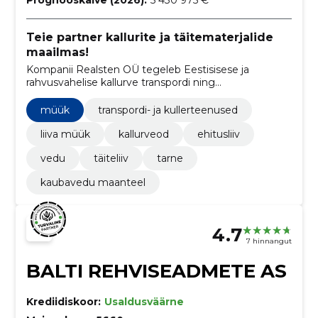
Prognooskäive (2026):
5 430 975 €
Teie partner kallurite ja täitematerjalide
maailmas!
Kompanii Realsten OÜ tegeleb Eestisisese ja
rahvusvahelise kallurve transpordi ning
täitematerjalide müügi ja veduga, pakkudes
usaldusväärseid ja mitmekülgseid logistikalahendusi.
müük
transpordi- ja kullerteenused
liiva müük
kallurveod
ehitusliiv
vedu
täiteliiv
tarne
kaubavedu maanteel
4.7
7 hinnangut
BALTI REHVISEADMETE AS
Krediidiskoor:
Usaldusväärne