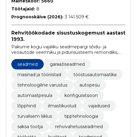
Maineskoor:
5660
Töötajaid:
8
Prognooskäive (2026):
3 141 509 €
Rehvitöökodade sisustuskogemust aastast
1993.
Pakume kogu vajaliku seadmepargi sõidu- ja
veoautode veermiku ja pidurisüsteemi remondiks,
rehvitöödeks ning kliimaseadmete ja tulede
hooldamiseks.
seadmed
garaažiseadmed
masinad ja tööriistad
tööstusautomaatika
tehnoloogiline varustus
autopesu
automaatpesula
konfiguratsioon
lõpphind
ilmastikuolud
vajadused
turvalisem liiklus
tipptehnoloogia
saksa tootja
rehvivahetusseadmed
töökotta
kvaliteet
teadmised