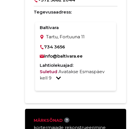
Tegevusaadress:
Baltivara
Tartu, Fortuuna 11
734 3656
info@baltivara.ee
Lahtiolekuajad:
Suletud
Avatakse Esmaspäev
kell 9
MÄRKSÕNAD
?
kortermajade rekonstrueerimine