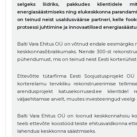
selgeks liidriks, pakkudes klientidele m
energiasäästmiseks ning elukeskkonna parandamis
on teinud neist usaldusväärse partneri, kelle fook
protsessi juhtimine ja innovaatilised energiasääs
MUUDA
Balti Vara Ehitus OÜ on võtnud endale eesmärgiks
keskkonnasõbralikumaks. Nende 300-st rekonstrue
pühendumust, mis on teinud neist Eesti korteriühist
Ettevõtte tütarfirma Eesti Soojustusprojekt O
korterelamu tervikliku rekonstrueerimise tellimi
arendusprojekt katusekorrused.ee klientidel r
väljaehitamise arvelt, muutes investeeringud veelgi
Balti Vara Ehitus OÜ on loonud keskkonnahoiu ko
teeb ettevõte koostööd teiste ehitusvaldkonna ett
lahendusi keskkonna säästmiseks.