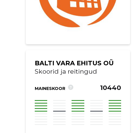
BALTI VARA EHITUS OÜ
Skoorid ja reitingud
10440
?
MAINESKOOR
Saaja e-mail
Sinu kommen