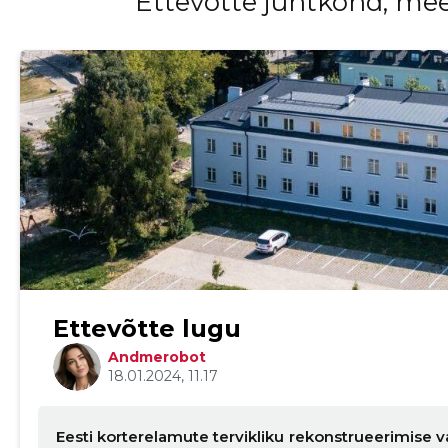
Ettevōtte juhtkond, me
Ettevõtte lugu
Muuda pildi kirjeldust
Andmerobot
18.01.2024, 11.17
Eesti korterelamute tervikliku rekonstrueerimise 