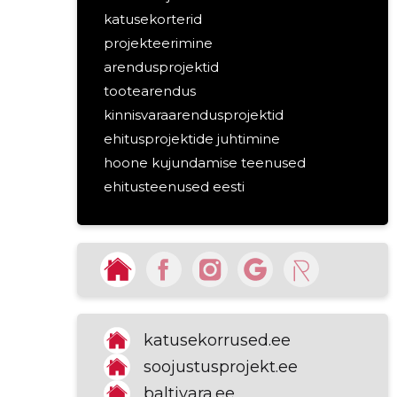
katusekorterid
projekteerimine
arendusprojektid
tootearendus
kinnisvaraarendusprojektid
ehitusprojektide juhtimine
hoone kujundamise teenused
ehitusteenused eesti
kinnisvara arendus eestis
korterelamu rekonstrueerimine
penthouside disain
tootearendus ehituses
elamukujundus ja -arendus
kogukonnahoone renoveerimine
katusekorrused.ee
kinnisvara projekteerimine
soojustusprojekt.ee
kinnisvarainnovatsioon
baltivara.ee