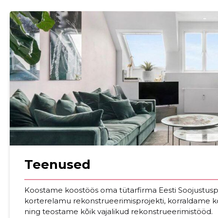
Teenused
Sinu nimi
Koostame koostöös oma tütarfirma Eesti Soojustuspr
taar
korterelamu rekonstrueerimisprojekti, korraldame ko
ning teostame kõik vajalikud rekonstrueerimistööd.