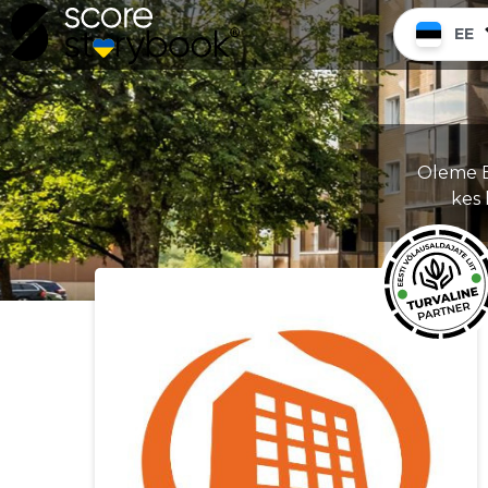
EE
Oleme Ee
kes 