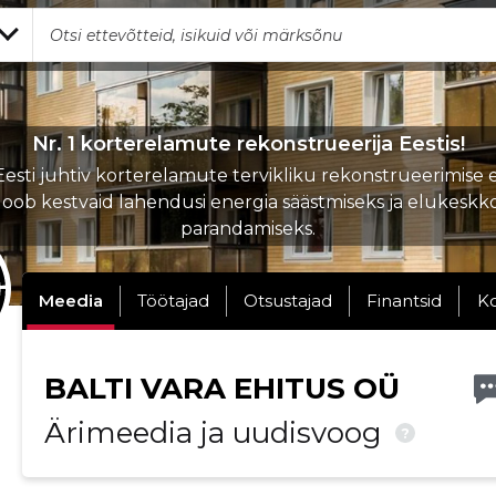
Nr. 1 korterelamute rekonstrueerija Eestis!
sti juhtiv korterelamute tervikliku rekonstrueerimise 
loob kestvaid lahendusi energia säästmiseks ja elukesk
parandamiseks.
Meedia
Töötajad
Otsustajad
Finantsid
K
BALTI VARA EHITUS OÜ
Ärimeedia ja uudisvoog
?