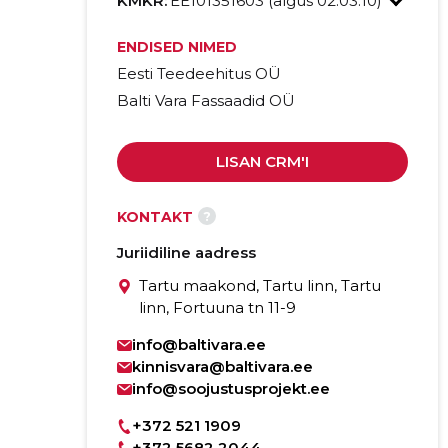
KMKR:
EE101351603 (algus 02.03.10)
ENDISED NIMED
Eesti Teedeehitus OÜ
Balti Vara Fassaadid OÜ
LISAN CRM'I
?
KONTAKT
Juriidiline aadress
Tartu maakond, Tartu linn, Tartu
linn, Fortuuna tn 11-9
info@baltivara.ee
kinnisvara@baltivara.ee
info@soojustusprojekt.ee
+372 521 1909
+372 5682 2044