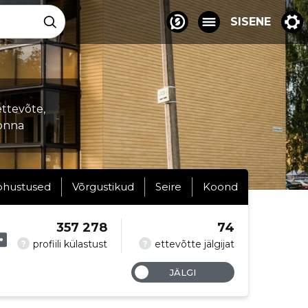
SISENE
ettevõte,
konna
ohustused
Võrgustikud
Seire
Koond
357 278
74
?
?
profiili külastust
ettevõtte jälgijat
JÄLGI