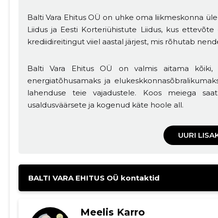
Balti Vara Ehitus OÜ on uhke oma liikmeskonna üle E
Liidus ja Eesti Korteriühistute Liidus, kus ettev
krediidireitingut viiel aastal järjest, mis rõhutab nend
Balti Vara Ehitus OÜ on valmis aitama kõiki
energiatõhusamaks ja elukeskkonnasõbralikumak
lahenduse teie vajadustele. Koos meiega saat
usaldusväärsete ja kogenud käte hoole all.
UURI LISA
BALTI VARA EHITUS OÜ kontaktid
Meelis Karro