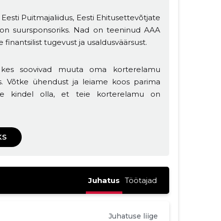
esti Puitmajaliidus, Eesti Ehitusettevõtjate
õte on suursponsoriks. Nad on teeninud AAA
e finantsilist tugevust ja usaldusväärsust.
, kes soovivad muuta oma korterelamu
s. Võtke ühendust ja leiame koos parima
e kindel olla, et teie korterelamu on
KS
Juhatus
Töötajad
Juhatuse liige