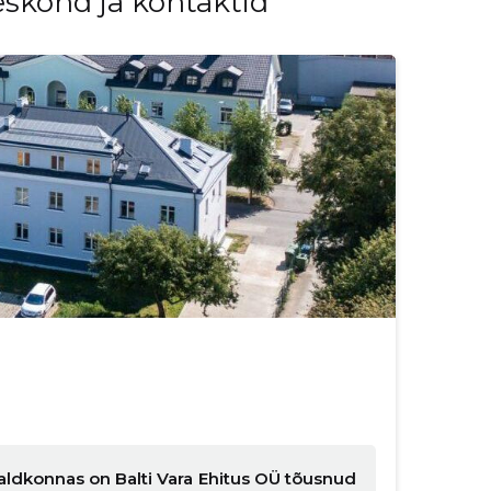
eskond ja kontaktid
valdkonnas on Balti Vara Ehitus OÜ tõusnud