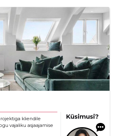
Küsimusi?
ojektiga kliendile
gu vajaliku asjaajamise