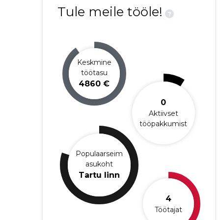
Tule meile tööle!
?
Keskmine
töötasu
4860 €
0
Aktiivset
tööpakkumist
Populaarseim
asukoht
Tartu linn
4
Töötajat