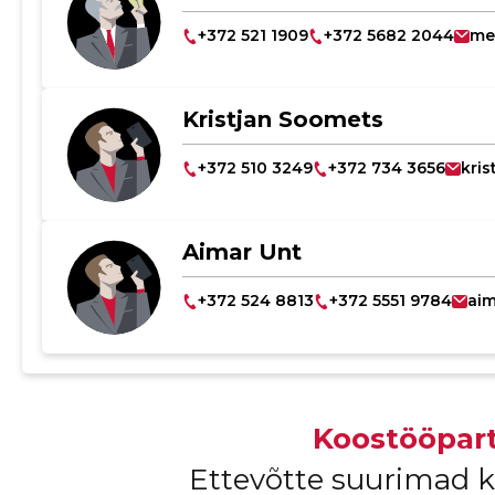
+372 521 1909
+372 5682 2044
me
Kristjan Soomets
+372 510 3249
+372 734 3656
kri
Aimar Unt
+372 524 8813
+372 5551 9784
aim
Koostööpart
Ettevõtte suurimad 