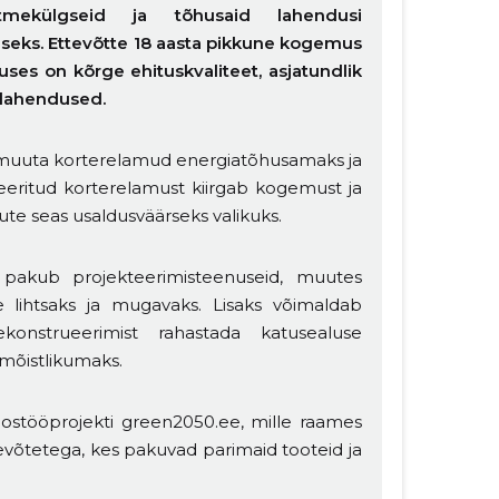
itmekülgseid ja tõhusaid lahendusi
eks. Ettevõtte 18 aasta pikkune kogemus
uses on kõrge ehituskvaliteet, asjatundlik
tulahendused.
 muuta korterelamud energiatõhusamaks ja
eritud korterelamust kiirgab kogemust ja
ute seas usaldusväärseks valikuks.
Ü pakub projekteerimisteenuseid, muutes
se lihtsaks ja mugavaks. Lisaks võimaldab
ekonstrueerimist rahastada katusealuse
 mõistlikumaks.
ostööprojekti green2050.ee, mille raames
evõtetega, kes pakuvad parimaid tooteid ja