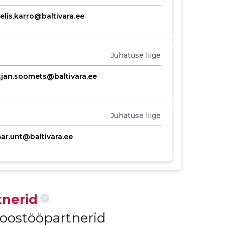
elis.karro@baltivara.ee
Juhatuse liige
stjan.soomets@baltivara.ee
Juhatuse liige
ar.unt@baltivara.ee
nerid
?
koostööpartnerid