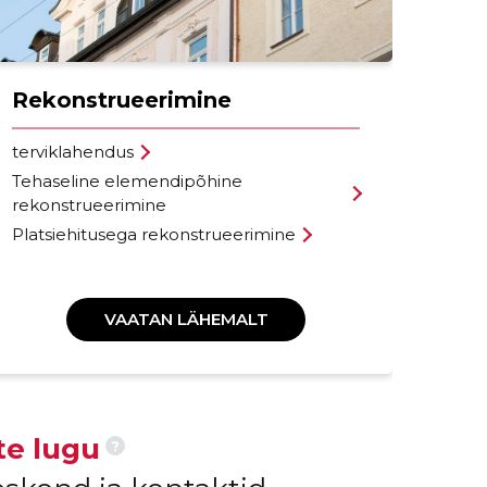
Pr
Rekonstrueerimine
Pro
terviklahendus
pui
Tehaseline elemendipõhine
Pro
rekonstrueerimine
pla
Platsiehitusega rekonstrueerimine
Pla
VAATAN LÄHEMALT
te lugu
?