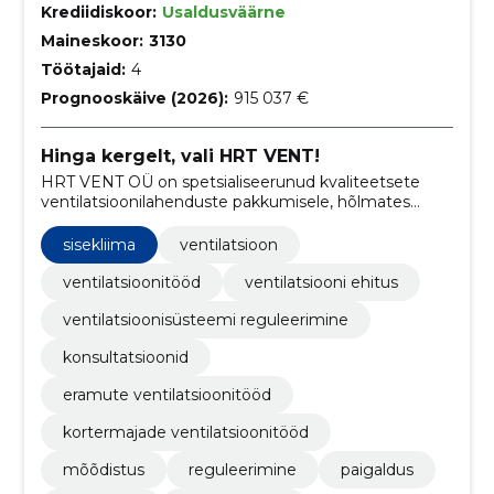
Krediidiskoor:
Usaldusväärne
Maineskoor:
3130
Töötajaid:
4
Prognooskäive (2026):
915 037 €
Hinga kergelt, vali HRT VENT!
HRT VENT OÜ on spetsialiseerunud kvaliteetsete
ventilatsioonilahenduste pakkumisele, hõlmates
ventilatsioonisüsteemide ehitust, seadmete müük ja
paigaldus ning süsteemide mõõdistamine koos
sisekliima
ventilatsioon
dokumentatsiooniga.
ventilatsioonitööd
ventilatsiooni ehitus
ventilatsioonisüsteemi reguleerimine
konsultatsioonid
eramute ventilatsioonitööd
kortermajade ventilatsioonitööd
mõõdistus
reguleerimine
paigaldus