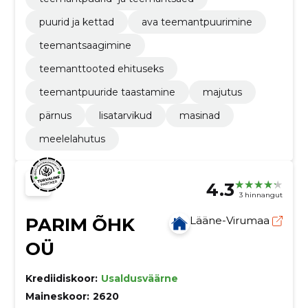
puurid ja kettad
ava teemantpuurimine
teemantsaagimine
teemanttooted ehituseks
teemantpuuride taastamine
majutus
pärnus
lisatarvikud
masinad
meelelahutus
4.3
3 hinnangut
PARIM ÕHK
Lääne-Virumaa
OÜ
Krediidiskoor:
Usaldusväärne
Maineskoor:
2620