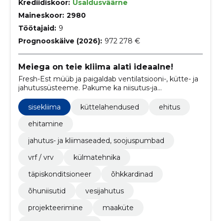
Krediidiskoor:
Usaldusväärne
Maineskoor:
2980
Töötajaid:
9
Prognooskäive (2026):
972 278 €
Meiega on teie kliima alati ideaalne!
Fresh-Est müüb ja paigaldab ventilatsiooni-, kütte- ja
jahutussüsteeme. Pakume ka niisutus-ja
kuivatussüsteeme ning õhupuhasteid.
sisekliima
küttelahendused
ehitus
ehitamine
jahutus- ja kliimaseaded, soojuspumbad
vrf / vrv
külmatehnika
täpiskonditsioneer
õhkkardinad
õhuniisutid
vesijahutus
projekteerimine
maaküte