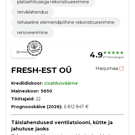
platsiehitusega rekonstrueerimine
terviklahendus
tehaseline elemendipõhine rekonstrueerimine
renoveerimine
4.9
27 hinnangut
FRESH-EST OÜ
Harjumaa
Krediidiskoor:
Usaldusväärne
Maineskoor:
5650
Töötajaid:
22
Prognooskäive (2026):
6 812 847 €
Täislahendused ventilatsiooni, kütte ja
jahutuse jaoks