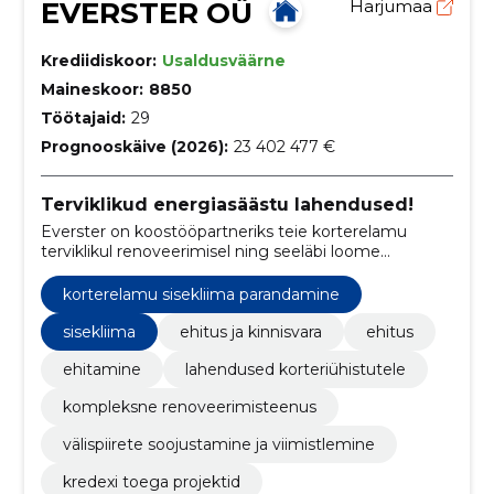
EVERSTER OÜ
Harjumaa
Krediidiskoor:
Usaldusväärne
Maineskoor:
8850
Töötajaid:
29
Prognooskäive (2026):
23 402 477 €
Terviklikud energiasäästu lahendused!
Everster on koostööpartneriks teie korterelamu
terviklikul renoveerimisel ning seeläbi loome
energiasäästliku ja kaunima elukeskkonna. Meie
tegevusaladeks on rekonstrueerimine, kortermajade
korterelamu sisekliima parandamine
renoveerimine ja fassaaditööd.
sisekliima
ehitus ja kinnisvara
ehitus
ehitamine
lahendused korteriühistutele
kompleksne renoveerimisteenus
välispiirete soojustamine ja viimistlemine
kredexi toega projektid