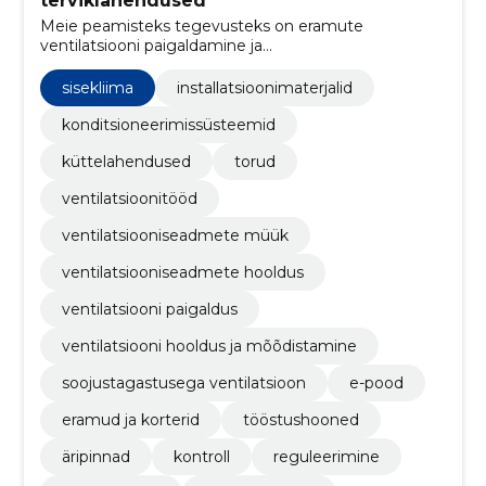
terviklahendused
Meie peamisteks tegevusteks on eramute
ventilatsiooni paigaldamine ja
ventilatsioonisüsteemide terviklahendused.
sisekliima
installatsioonimaterjalid
konditsioneerimissüsteemid
küttelahendused
torud
ventilatsioonitööd
ventilatsiooniseadmete müük
ventilatsiooniseadmete hooldus
ventilatsiooni paigaldus
ventilatsiooni hooldus ja mõõdistamine
soojustagastusega ventilatsioon
e-pood
eramud ja korterid
tööstushooned
äripinnad
kontroll
reguleerimine