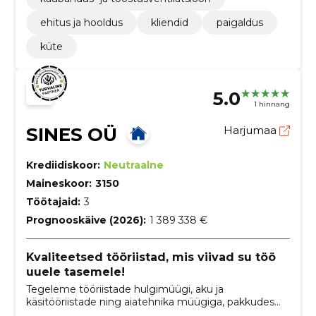
ehitus ja hooldus
kliendid
paigaldus
küte
5.0
1 hinnang
SINES OÜ
Harjumaa
Krediidiskoor:
Neutraalne
Maineskoor:
3150
Töötajaid:
3
Prognooskäive (2026):
1 389 338 €
Kvaliteetsed tööriistad, mis viivad su töö
uuele tasemele!
Tegeleme tööriistade hulgimüügi, aku ja
käsitööriistade ning aiatehnika müügiga, pakkudes
kvaliteetseid tooteid