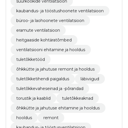
suurköökide ventilatsioon
kaubandus- ja tööstushoonete ventilatsioon
büroo- ja laohoonete ventilatsioon
eramute ventilatsioon
heitgaaside kohtäratõmbed
ventilatsiooni ehitamine ja hooldus
tuletõkketööd
õhkkütte ja jahutuse remont ja hooldus
tuletõkketihendi paigaldus
läbiviigud
tuletõkkevaheseinad ja -põrandad
torustik ja kaablid
tuletõkkeaknad
õhkkütte ja jahutuse ehitamine ja hooldus
hooldus
remont
kaubandus- ja tööstusventilatsioon