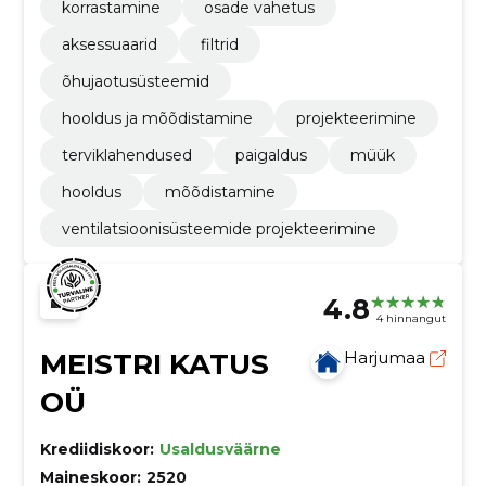
korrastamine
osade vahetus
aksessuaarid
filtrid
õhujaotusüsteemid
hooldus ja mõõdistamine
projekteerimine
terviklahendused
paigaldus
müük
hooldus
mõõdistamine
ventilatsioonisüsteemide projekteerimine
4.8
4 hinnangut
MEISTRI KATUS
Harjumaa
OÜ
Krediidiskoor:
Usaldusväärne
Maineskoor:
2520