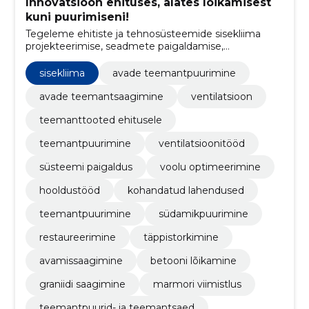
Innovatsioon ehituses, alates lõikamisest
kuni puurimiseni!
Tegeleme ehitiste ja tehnosüsteemide sisekliima
projekteerimise, seadmete paigaldamise,
teemantpuurimise ja teemantsaagimise ning
ventilatsioonitööde teostamisega.
sisekliima
avade teemantpuurimine
avade teemantsaagimine
ventilatsioon
teemanttooted ehitusele
teemantpuurimine
ventilatsioonitööd
süsteemi paigaldus
voolu optimeerimine
hooldustööd
kohandatud lahendused
teemantpuurimine
südamikpuurimine
restaureerimine
täppistorkimine
avamissaagimine
betooni lõikamine
graniidi saagimine
marmori viimistlus
teemantpuurid- ja teemantsaed