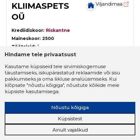
KLIIMASPETS
Viljandimaa
OÜ
Krediidiskoor:
Riskantne
Maineskoor:
2500
Töötajaid:
1
Hindame teie privaatsust
Prognooskäive (2026):
64 344 €
Kasutame küpsiseid teie sirvimiskogemuse
Energia loodusest - ideaalne sisekliima!
täiustamiseks, isikupärastatud reklaamide või sisu
Pakume mitmekülgseid kütte- ja jahutuslahendusi,
pakkumiseks ja oma liikluse analüüsimiseks. Kui
sealhulgas õhk-õhk ja õhk-vesi soojuspumpasid,
klõpsate "nõustu kõigiga", nõustute kõikide meie
konditsioneere ning maasoojuspumpasid, pakkudes
küpsiste kasutamisega.
lisaks professionaalset paigaldust, hooldust ja
sisekliima
õhk-õhk soojuspumbad
konsultatsiooni.
õhk-vesi soojuspumbad
konditsioneerid
Nõustu kõigiga
maasoojuspumbad
lisatarvikud
Küpsistest
paigaldus
soojuspumbad
Ainult vajalikud
kütmise ja jahutamise lahendused