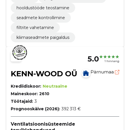
hooldustööde teostamine
seadmete kontrollimine
filtrite vahetamine
kliimaseadmete paigaldus
5.0
1 hinnang
KENN-WOOD OÜ
Pärnumaa
Krediidiskoor:
Neutraalne
Maineskoor:
2610
Töötajaid:
3
Prognooskäive (2026):
392 313 €
Ventilatsioonisüsteemide