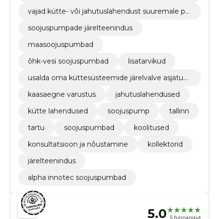
u kodust 21. sajandi kindluse. me pakume kõige
vajad kütte- või jahutuslahendust suuremale pr
laiemat valikut kaasaegseid soojuspumpasid (m
ojektile kui eramaja? pole probleemi, ait-nord´il
aasoojuspumbad, õhk-vesi soojuspumbad).
soojuspumpade järelteenindus
on vajalik tehniline know-how ning kogemus ol
emas.
maasoojuspumbad
õhk-vesi soojuspumbad
lisatarvikud
usalda oma küttesüsteemide järelvalve asjatun
djatele. meil on vastav külmatööde litsents ja m
kaasaegne varustus
jahutuslahendused
eie spetsialistid käivad regulaarselt tehasepools
etel koolitustel.
kütte lahendused
soojuspump
tallinn
tartu
soojuspumbad
koolitused
konsultatsioon ja nõustamine
kollektorid
järelteenindus
alpha innotec soojuspumbad
5.0
5 hinnangut