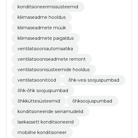
konditsioneerimissüsteemid
kliimaseadme hooldus
kliimaseadmete müük
kliimaseadmete paigaldus
ventilatsiooniautomaatika
ventilatsiooniseadmete remont
ventilatsioonisüsteemide hooldus
ventilatsioonitööd
õhk-vesi soojuspumbad
õhk-õhk soojuspumbad
õhkküttesüsteemid
õhksoojuspumbad
konditsioneeride seinamudelid
laekassett konditsioneerid
mobiilne konditsioneer