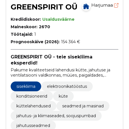
GREENSPIRIT OÜ
Harjumaa
Krediidiskoor:
Usaldusväärne
Maineskoor:
2670
Töötajaid:
1
Prognooskäive (2026):
154 364 €
GREENSPIRIT OÜ - teie sisekliima
eksperdid!
Pakume kvaliteetseid lahendusi kütte, jahutuse ja
ventilatsiooni valdkonnas, müües, paigaldades,
hooldades ja remontides õhk-vesi ja
õhksoojuspumpasid, konditsioneere ja
sisekliima
elektroonikatööstus
ventilatsiooniseadmeid.
konditsioneerid
küte
küttelahendused
seadmed ja masinad
jahutus- ja kliimaseaded, soojuspumbad
jahutusseadmed