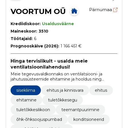
VOORTUM OÜ
Pärnumaa
Krediidiskoor:
Usaldusväärne
Maineskoor:
3510
Töötajaid:
6
Prognooskäive (2026):
1 166 451 €
Hinga tervislikult - usalda meie
ventilatsioonilahendusi!
Meie tegevusvaldkonnaks on ventilatsiooni- ja
jahutussüsteemide ehitamine ja hooldus ning
pakume täiendavate teenustena ka tuletõkke- ja
isoleerimistöid ning avade teemantpuurimist.
sisekliima
ehitus ja kinnisvara
ehitus
ehitamine
tuletõkkesegu
tuletõkkesilikoon
teemantpuurimine
õhk-õhksoojuspumbad
konditsioneerid