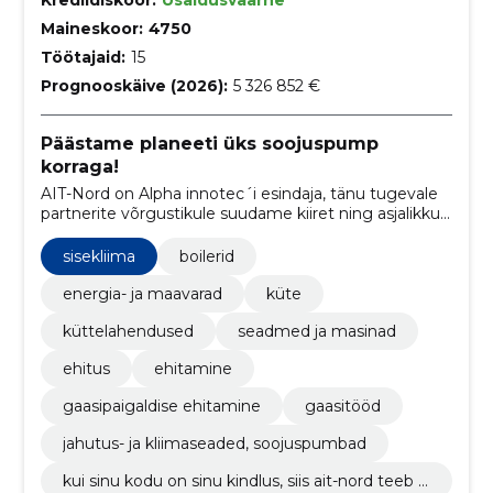
Krediidiskoor:
Usaldusväärne
Maineskoor:
4750
Töötajaid:
15
Prognooskäive (2026):
5 326 852 €
Päästame planeeti üks soojuspump
korraga!
AIT-Nord on Alpha innotec´i esindaja, tänu tugevale
partnerite võrgustikule suudame kiiret ning asjalikku
teenindust võimaldada üle kogu Eesti
sisekliima
boilerid
energia- ja maavarad
küte
küttelahendused
seadmed ja masinad
ehitus
ehitamine
gaasipaigaldise ehitamine
gaasitööd
jahutus- ja kliimaseaded, soojuspumbad
kui sinu kodu on sinu kindlus, siis ait-nord teeb s