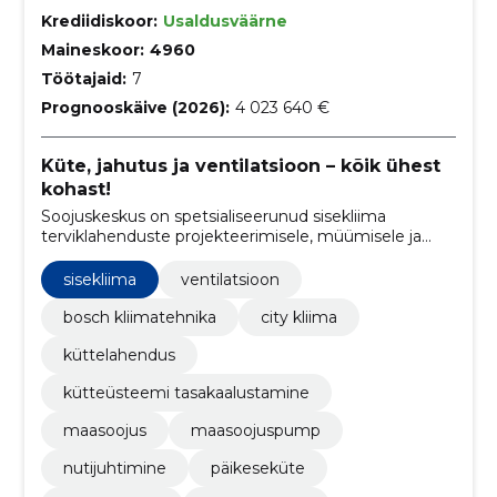
Krediidiskoor:
Usaldusväärne
Maineskoor:
4960
Töötajaid:
7
Prognooskäive (2026):
4 023 640 €
Küte, jahutus ja ventilatsioon – kõik ühest
kohast!
Soojuskeskus on spetsialiseerunud sisekliima
terviklahenduste projekteerimisele, müümisele ja
paigaldamisele, hõlmates selles nii küte, jahutus kui
ka ventilatsiooni süsteemidega seotud teenuseid.
sisekliima
ventilatsioon
bosch kliimatehnika
city kliima
küttelahendus
kütteüsteemi tasakaalustamine
maasoojus
maasoojuspump
nutijuhtimine
päikeseküte