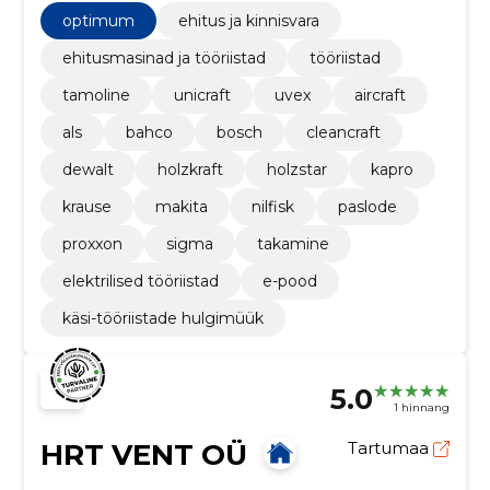
optimum
ehitus ja kinnisvara
ehitusmasinad ja tööriistad
tööriistad
tamoline
unicraft
uvex
aircraft
als
bahco
bosch
cleancraft
dewalt
holzkraft
holzstar
kapro
krause
makita
nilfisk
paslode
proxxon
sigma
takamine
elektrilised tööriistad
e-pood
käsi-tööriistade hulgimüük
5.0
1 hinnang
HRT VENT OÜ
Tartumaa