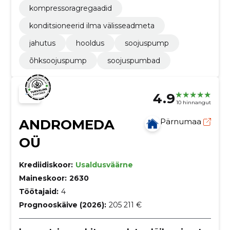
kompressoragregaadid
konditsioneerid ilma välisseadmeta
jahutus
hooldus
soojuspump
õhksoojuspump
soojuspumbad
4.9
10 hinnangut
ANDROMEDA
Pärnumaa
OÜ
Krediidiskoor:
Usaldusväärne
Maineskoor:
2630
Töötajaid:
4
Prognooskäive (2026):
205 211 €