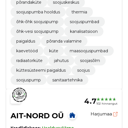
põrandaküte
soojuskeskus
soojuspumba hooldus
thermia
õhk-õhk soojuspump
soojuspumbad
õhk-vesi soojuspump
kanalisatsioon
paigaldus
põranda valamine
kaevetööd
küte
maasoojuspumbad
radiaatorküte
jahutus
soojasõlm
küttesüsteemi paigaldus
soojus
soojuspump
sanitaartehnika
4.7
102 hinnangut
AIT-NORD OÜ
Harjumaa