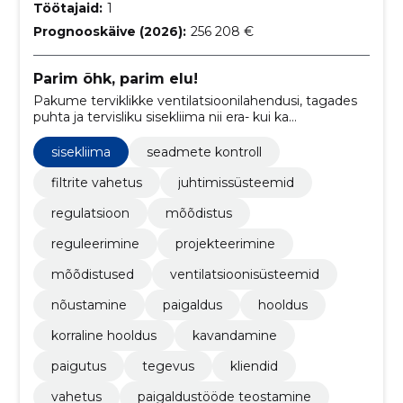
Töötajaid:
1
Prognooskäive (2026):
256 208 €
Parim õhk, parim elu!
Pakume terviklikke ventilatsioonilahendusi, tagades
puhta ja tervisliku sisekliima nii era- kui ka
äriklientidele.
sisekliima
seadmete kontroll
filtrite vahetus
juhtimissüsteemid
regulatsioon
mõõdistus
reguleerimine
projekteerimine
mõõdistused
ventilatsioonisüsteemid
nõustamine
paigaldus
hooldus
korraline hooldus
kavandamine
paigutus
tegevus
kliendid
vahetus
paigaldustööde teostamine