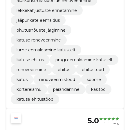
aluskonstruktsioonide renoveerimine
lekkekahjustuste ennetamine
jääpurikate eemaldus
ohutusnõuete järgimine
katuse renoveerimine
lume eemaldamine katustelt
katuse ehitus
prügi eemaldamine katuselt
renoveerimine
ehitus
ehitustööd
katus
renoveerimistööd
soome
korterelamu
parandamine
käsitöö
katuse ehitustööd
5.0
1 hinnang