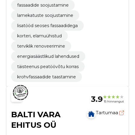
fassaadide soojustamine
lamekatuste soojustamine
lisatööd seoses fassaadidega
korteri, elamuühistud
terviklik renoveerimine
energiasäästlikud lahendused
täisteenus peatöövõtu korras
krohvfassaadide taastamine
3.9
15 hinnangut
BALTI VARA
Tartumaa
EHITUS OÜ