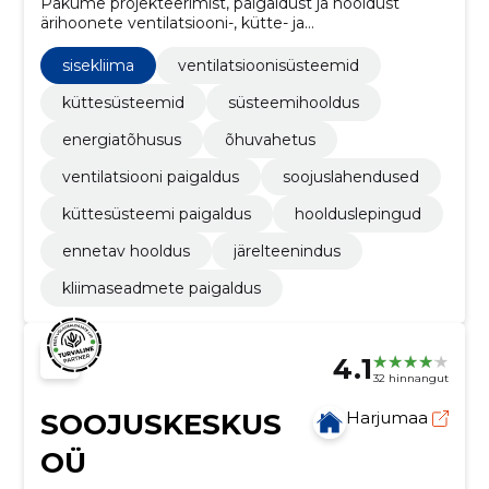
Pakume projekteerimist, paigaldust ja hooldust
ärihoonete ventilatsiooni-, kütte- ja
jahutussüsteemidele. Võtmetega projektitugi ja
regulaarne hooldus tagavad töökindluse ning
sisekliima
ventilatsioonisüsteemid
vastavuse nõuetele.
küttesüsteemid
süsteemihooldus
energiatõhusus
õhuvahetus
ventilatsiooni paigaldus
soojuslahendused
küttesüsteemi paigaldus
hoolduslepingud
ennetav hooldus
järelteenindus
kliimaseadmete paigaldus
4.1
32 hinnangut
SOOJUSKESKUS
Harjumaa
OÜ