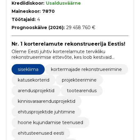
Krediidiskoor:
Usaldusväärne
Maineskoor:
7870
Töötajaid:
4
Prognooskäive (2026):
29 458 760 €
Nr. 1 korterelamute rekonstrueerija Eestis!
Oleme Eesti juhtiv korterelamute tervikliku
rekonstrueerimise ettevõte, kes loob kestvaid
lahendusi energia säästmiseks ja elukeskkonna
parandamiseks.
sisekliima
kortermajade rekonstrueerimine
katusekorterid
projekteerimine
arendusprojektid
tootearendus
kinnisvaraarendusprojektid
ehitusprojektide juhtimine
hoone kujundamise teenused
ehitusteenused eesti