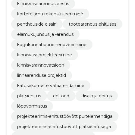
kinnisvara arendus eestis
korterelamu rekonstrueerimine
penthouside disain
tootearendus ehituses
elamukujundus ja -arendus
kogukonnahoone renoveerimine
kinnisvara projekteerimine
kinnisvarainnovatsioon
linnaarenduse projektid
katusekorruste väljaarendamine
platsiehitus
eeltööd
disain ja ehitus
lõppvormistus
projekteerimis-ehitustöövõtt puitelemendiga
projekteerimis-ehitustöövõtt platsiehitusega