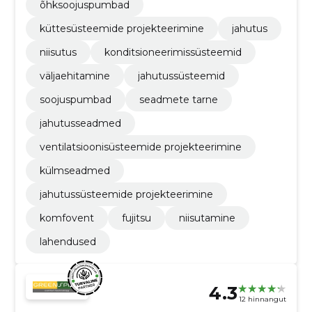
õhksoojuspumbad
küttesüsteemide projekteerimine
jahutus
niisutus
konditsioneerimissüsteemid
väljaehitamine
jahutussüsteemid
soojuspumbad
seadmete tarne
jahutusseadmed
ventilatsioonisüsteemide projekteerimine
külmseadmed
jahutussüsteemide projekteerimine
komfovent
fujitsu
niisutamine
lahendused
4.3
12 hinnangut