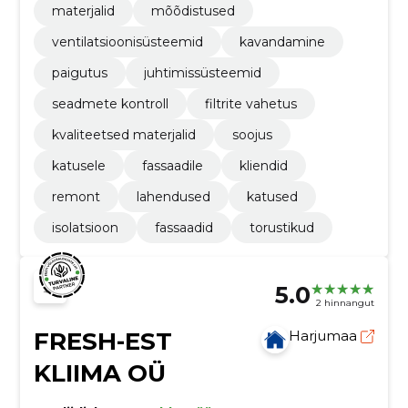
materjalid
mõõdistused
ventilatsioonisüsteemid
kavandamine
paigutus
juhtimissüsteemid
seadmete kontroll
filtrite vahetus
kvaliteetsed materjalid
soojus
katusele
fassaadile
kliendid
remont
lahendused
katused
isolatsioon
fassaadid
torustikud
5.0
2 hinnangut
FRESH-EST
Harjumaa
KLIIMA OÜ