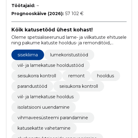
Töötajaid:
–
Prognooskäive (2026):
57 102 €
Kõik katusetööd ühest kohast!
Oleme spetsialiseerunud lame- ja viilkatuste ehitusele
ning pakume katuste hooldus- ja remonditöid,
sealhulgas lumekoristust, renoveerimist ja üldist
seisukorra kontrolli.
sisekliima
lumekoristustööd
viil- ja lamekatuse hooldustööd
seisukorra kontroll
remont
hooldus
parandustööd
seisukorra kontroll
viil- ja lamekatuse hooldus
isolatsiooni uuendamine
vihmaveesüsteemi parandamine
katusekatte vahetamine