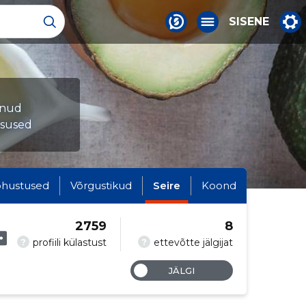
SISENE
munud
tsused
hustused
Võrgustikud
Seire
Koond
2759
8
?
?
profiili külastust
ettevõtte jälgijat
JÄLGI