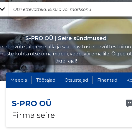
S-PRO OÜ | Seire sündmused
 ettevõte jälgimise alla ja saa teavitusi ettevõttes toi
uste kohta otse oma mobiili, veebi või emailile. Õiged o
õigel ajal!
Meedia
Töötajad
Otsustajad
Finantsid
Ko
S-PRO OÜ
Firma seire