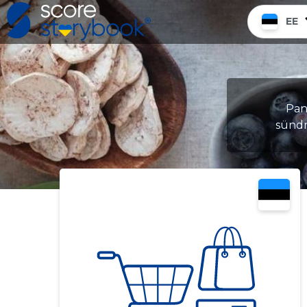
EE
Pane
sündm