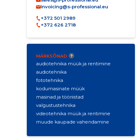
invoicing@s-professional.eu
+372 501 2989
+372 626 2718
MÄRKSÕNAD
?
audiotehnika müük ja rentimine
audiotehnika
fototehnika
kodumasinate müük
masinad ja tööriistad
valgustustehnika
videotehnika müük ja rentimine
muude kaupade vahendamine