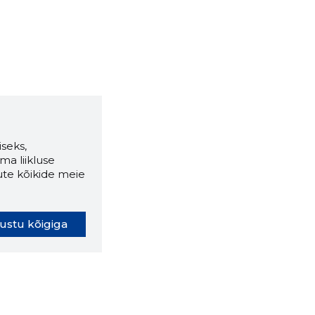
seks,
ma liikluse
ute kõikide meie
ustu kõigiga