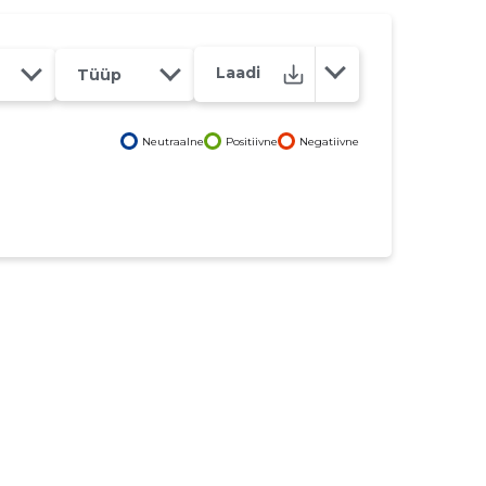
Laadi
Tüüp
Neutraalne
Positiivne
Negatiivne