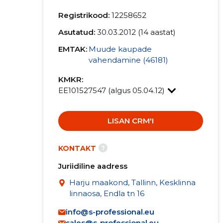
Registrikood:
12258652
Asutatud:
30.03.2012 (14 aastat)
EMTAK:
Muude kaupade
vahendamine (46181)
KMKR:
EE101527547 (algus 05.04.12)
LISAN CRM'I
?
KONTAKT
Juriidiline aadress
Harju maakond, Tallinn, Kesklinna
linnaosa, Endla tn 16
info@s-professional.eu
sales@s-professional.eu