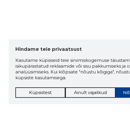
Hindame teie privaatsust
Kasutame küpsiseid teie sirvimiskogemuse täiustami
isikupärastatud reklaamide või sisu pakkumiseks ja o
analüüsimiseks. Kui klõpsate "nõustu kõigiga", nõust
küpsiste kasutamisega.
Küpsistest
Ainult vajalikud
Nõ