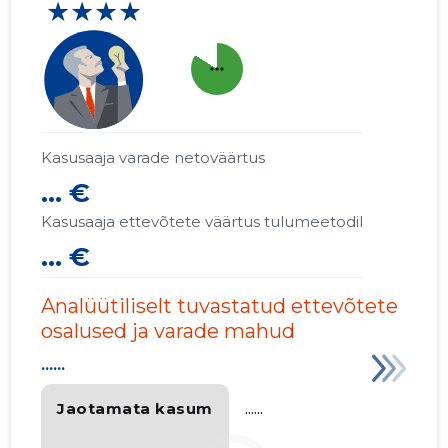
★★★★
more_horiz
Kasusaaja varade netoväärtus
... €
Kasusaaja ettevõtete väärtus tulumeetodil
... €
Analüütiliselt tuvastatud ettevõtete
osalused ja varade mahud
......
Jaotamata kasum
......