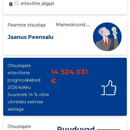
?
ettevõtte jälgijat
8
Maineskoorid
...
Peamine otsustaja
30
Jaanus Peensalu
Otsustajate
14 524 031
ettevõtete
€
prognooskäibed
2026 kokku
Suureneb 14 % võrra
võrreldes eelmise
aastaga
Otsustajate
Puuduvad