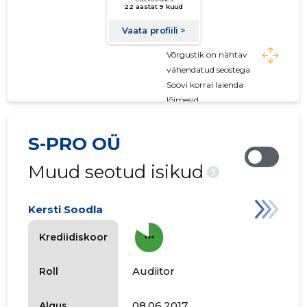
Võrgustik on nähtav
vähendatud seostega
Soovi korral laienda
lõimesid
S-PRO OÜ
Muud seotud isikud
?
Kersti Soodla
more_horiz
Krediidiskoor
Audiitor
Roll
08.06.2017
Algus