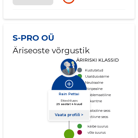
S-PRO OÜ
Äriseoste võrgustik
ÄRIRISKI KLASSID
Kustutatud
Usaldusväärne
Neutraalne
Piiripealne
Problemaatiline
Riskantne
Ajalooline seos
Aktiivne seos
käibe suurus
võla suurus