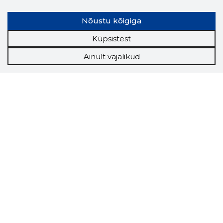
Nõustu kõigiga
Küpsistest
Ainult vajalikud
Storybook
Chrome laiendus