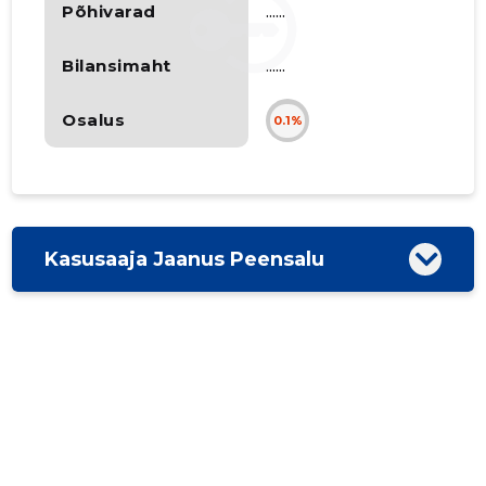
Põhivarad
......
Bilansimaht
......
Osalus
0.1%
Kasusaaja Jaanus Peensalu