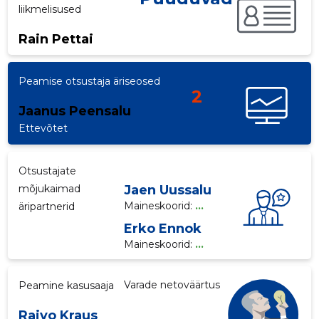
liikmelisused
p
Rain Pettai
Peamise otsustaja äriseosed
2
Jaanus Peensalu
Ettevõtet
Otsustajate
mõjukaimad
Jaen Uussalu
Maineskoorid:
...
äripartnerid
Erko Ennok
Maineskoorid:
...
Varade netoväärtus
Peamine kasusaaja
Raivo Kraus