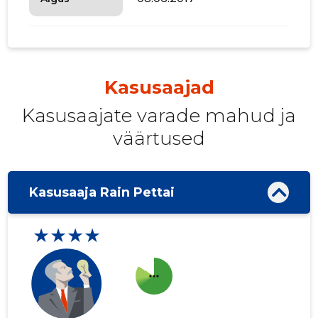
Kasusaajad
Kasusaajate varade mahud ja
väärtused
Kasusaaja Rain Pettai
★★★★
more_horiz