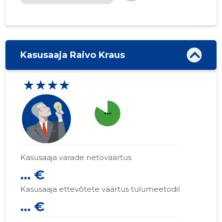
Kasusaaja Raivo Kraus
★★★★
more_horiz
Kasusaaja varade netoväärtus
... €
Kasusaaja ettevõtete väärtus tulumeetodil
... €