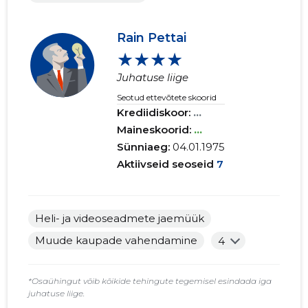
Rain Pettai
★★★★
Juhatuse liige
Seotud ettevõtete skoorid
Krediidiskoor:
...
Maineskoorid:
...
Sünniaeg:
04.01.1975
Aktiivseid seoseid
7
Heli- ja videoseadmete jaemüük
Muude kaupade vahendamine
4
*Osaühingut võib kõikide tehingute tegemisel esindada iga
juhatuse liige.