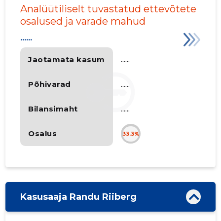
Analüütiliselt tuvastatud ettevõtete
osalused ja varade mahud
......
Jaotamata kasum
......
Põhivarad
......
Bilansimaht
......
Osalus
33.3%
Kasusaaja Randu Riiberg