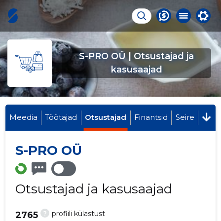
S-PRO OÜ | Otsustajad ja
kasusaajad
Meedia
Töötajad
Otsustajad
Finantsid
Seire
S-PRO OÜ
Otsustajad ja kasusaajad
?
profiili külastust
2765