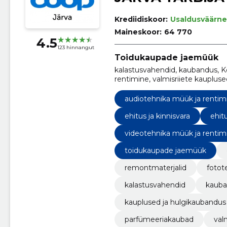
Krediidiskoor:
Usaldusväärne
Maineskoor:
64 770
4.5
123 hinnangut
Toidukaupade jaemüük
kalastusvahendid, kaubandus, Ko
rentimine, valmisriiete kauplu
kaubamajad, audiotehnika müük j
audiotehnika müük ja rentim
ehitus ja kinnisvara
ehitu
videotehnika müük ja rentim
toidukaupade jaemüük
remontmaterjalid
fotot
kalastusvahendid
kaub
kauplused ja hulgikaubandus
parfümeeriakaubad
val