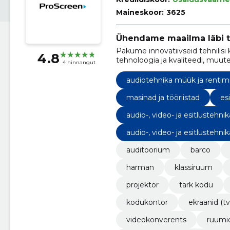
Maineskoor:
3625
Ühendame maailma läbi t
Pakume innovatiivseid tehnilis
4.8
tehnoloogia ja kvaliteedi, muute
4 hinnangut
audiotehnika müük ja rentim
masinad ja tööriistad
es
audio-, video- ja esitlustehnik
audio-, video- ja esitlustehnik
auditoorium
barco
harman
klassiruum
projektor
tark kodu
kodukontor
ekraanid (tv
videokonverents
ruumi