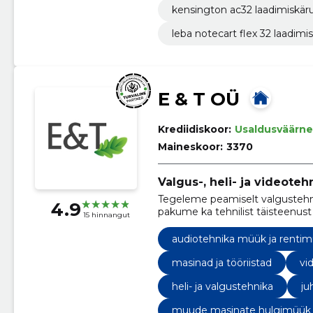
kensington ac32 laadimiskäru 
leba notecart flex 32 laadimi
E & T OÜ
Krediidiskoor:
Usaldusväärne
Maineskoor:
3370
Valgus-, heli- ja videoteh
Tegeleme peamiselt valgustehni
4.9
pakume ka tehnilist täisteenus
15 hinnangut
audiotehnika müük ja rentim
masinad ja tööriistad
vi
heli- ja valgustehnika
ju
muude masinate hulgimüük