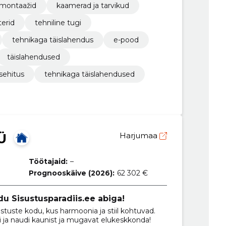
montaažid
kaamerad ja tarvikud
erid
tehniline tugi
tehnikaga täislahendus
e-pood
täislahendused
sehitus
tehnikaga täislahendused
Ü
Harjumaa
Töötajaid:
–
Prognooskäive (2026):
62 302 €
u Sisustusparadiis.ee abiga!
istuste kodu, kus harmoonia ja stiil kohtuvad.
si ja naudi kaunist ja mugavat elukeskkonda!