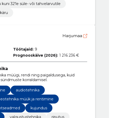
kuni 32'le süle- või tahvelarvutile
skäru
Harjumaa
Töötajaid:
9
Prognooskäive (2026):
1 216 236 €
nika
ka müügi, rendi ning paigaldusega, kuid
t sündmuste korraldamisel.
ine
audiotehnika
deotehnika müük ja rentimine
htseadmed
kujundus
valgustustehnika
riputus