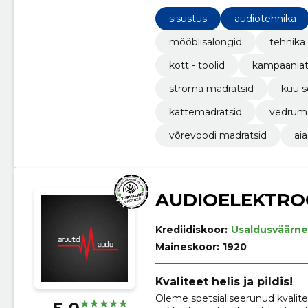
sisustus
audiotehnika
mööblisalongid
tehnika
kott - toolid
kampaania
stroma madratsid
kuu 
kattemadratsid
vedruma
võrevoodi madratsid
ai
AUDIOELEKTRO
Krediidiskoor:
Usaldusväärne
Maineskoor:
1920
Kvaliteet helis ja pildis!
Oleme spetsialiseerunud kvalit