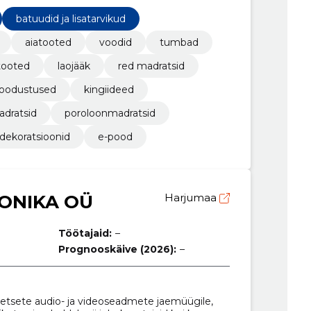
batuudid ja lisatarvikud
aiatooted
voodid
tumbad
tooted
laojääk
red madratsid
soodustused
kingiideed
dratsid
poroloonmadratsid
adekoratsioonid
e-pood
ONIKA OÜ
Harjumaa
Töötajaid:
–
Prognooskäive (2026):
–
eetsete audio- ja videoseadmete jaemüügile,