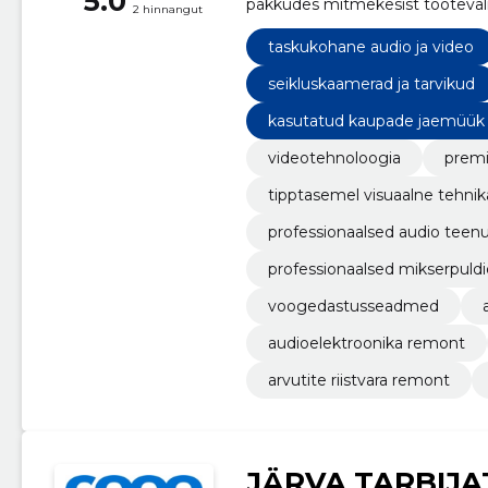
5.0
pakkudes mitmekesist tootevalik
2 hinnangut
audiofiile.
taskukohane audio ja video
seikluskaamerad ja tarvikud
kasutatud kaupade jaemüük
videotehnoloogia
premi
tipptasemel visuaalne tehnik
professionaalsed audio teen
professionaalsed mikserpuldi
voogedastusseadmed
audioelektroonika remont
arvutite riistvara remont
JÄRVA TARBIJA