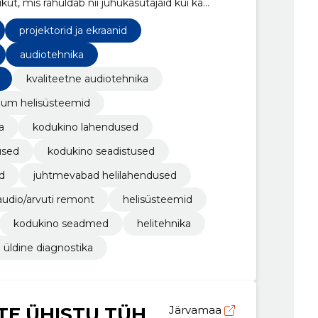
ut, mis rahuldab nii juhukasutajaid kui ka
projektorid ja ekraanid
audiotehnika
kvaliteetne audiotehnika
um helisüsteemid
a
kodukino lahendused
used
kodukino seadistused
d
juhtmevabad helilahendused
audio/arvuti remont
helisüsteemid
kodukino seadmed
helitehnika
üldine diagnostika
TE ÜHISTU TÜH
Järvamaa