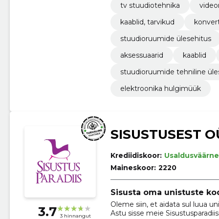
tv stuudiotehnika
video
kaablid, tarvikud
konvert
stuudioruumide ülesehitus
aksessuaarid
kaablid
stuudioruumide tehniline üle
elektroonika hulgimüük
SISUSTUSEST O
Krediidiskoor:
Usaldusväärne
Maineskoor:
2220
Sisusta oma unistuste kod
Oleme siin, et aidata sul luua un
3.7
Astu sisse meie Sisustusparadii
3 hinnangut