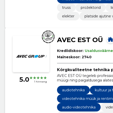
truss
prožektorid
l
elekter
platside ajutine
AVEC EST OÜ
Krediidiskoor:
Usaldusväärne
Maineskoor:
2740
Kõrgkvaliteetne tehnika p
AVEC EST OÜ tegeleb profession
5.0
müügi ning paigaldusega alates
1 hinnang
audiotehnika
kultuur ja 
videotehnika müük ja rentim
audio-videotehnika
vid