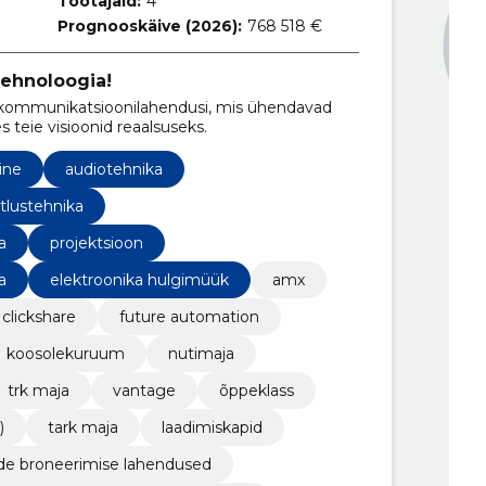
Töötajaid:
4
Prognooskäive (2026):
768 518 €
ehnoloogia!
i kommunikatsioonilahendusi, mis ühendavad
s teie visioonid reaalsuseks.
ine
audiotehnika
itlustehnika
a
projektsioon
a
elektroonika hulgimüük
amx
clickshare
future automation
koosolekuruum
nutimaja
trk maja
vantage
õppeklass
)
tark maja
laadimiskapid
de broneerimise lahendused