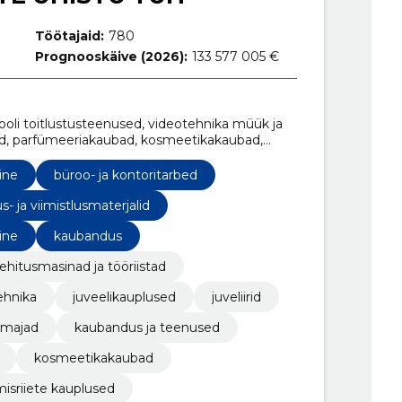
Töötajaid:
780
Prognooskäive (2026):
133 577 005 €
oli toitlustusteenused, videotehnika müük ja
sed, parfümeeriakaubad, kosmeetikakaubad,
a rentimine, juveliirid
ine
büroo- ja kontoritarbed
s- ja viimistlusmaterjalid
ine
kaubandus
ehitusmasinad ja tööriistad
ehnika
juveelikauplused
juveliirid
amajad
kaubandus ja teenused
kosmeetikakaubad
misriiete kauplused