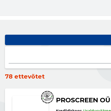
78 ettevõtet
PROSCREEN OÜ
Krediidiskoor:
Usaldusväärne