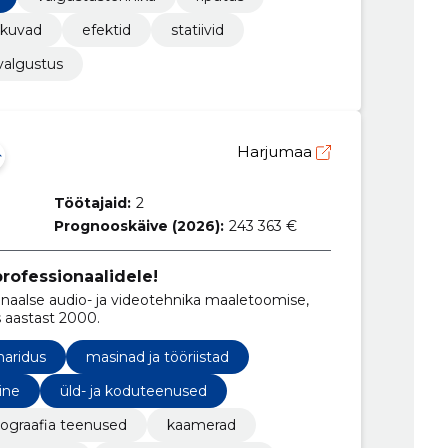
iikuvad
efektid
statiivid
 valgustus
Harjumaa
Töötajaid:
2
Prognooskäive (2026):
243 363 €
rofessionaalidele!
aalse audio- ja videotehnika maaletoomise,
 aastast 2000.
haridus
masinad ja tööriistad
ine
üld- ja koduteenused
eograafia teenused
kaamerad