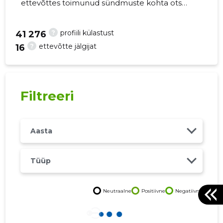
ettevõttes toimunud sündmuste kohta otse
oma mobiili, veebi või emailile. Õiged otsused
õigel ajal!
?
profiili külastust
41 276
?
ettevõtte jälgijat
16
26
Filtreeri
Aasta
Tüüp
Neutraalne
Positiivne
Negatiivne