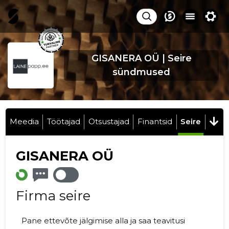
GISANERA OÜ | Seire
sündmused
Meedia
Töötajad
Otsustajad
Finantsid
Seire
GISANERA OÜ
Firma seire
Pane ettevõte jälgimise alla ja saa teavitusi