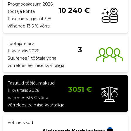
Prognooskasum 2026
10 240 €
p
töötaja kohta
Kasumimarginaal 3 %
väheneb 13.5 % võrra
Töötajate arv
3
II kvartalis 2026
Suurenes 1 töötaja võrra
võrreldes eelmise kvartaliga
Tasutud tööjõumaksud
3051 €
II kvartalis 2026
Vähenes 616 € võrra
võrreldes eelmise kvartaliga
Võtmeisikud