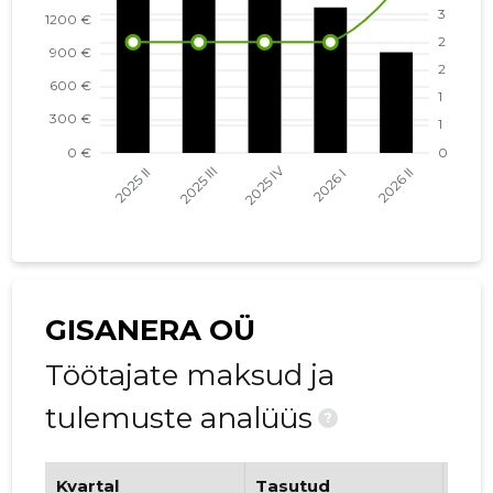
GISANERA OÜ
Töötajate maksud ja
tulemuste analüüs
?
Kvartal
Tasutud
Tööt