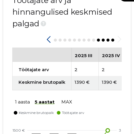
Töötajate arv ja
hinnangulised keskmised
palgad
?
2025 III
2025 IV
2
Töötajate arv
2
2
2
Keskmine brutopalk
1390 €
1390 €
13
1 aasta
5 aastat
MAX