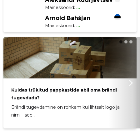
Aleksandr Kudrjavtsev
Maineskoorid:
...
Arnold Bahšjan
Maineskoorid:
...
Kuidas trükitud pappkastide abil oma brändi
tugevdada?
Brändi tugevdamine on rohkem kui lihtsalt logo ja
nimi - see ...