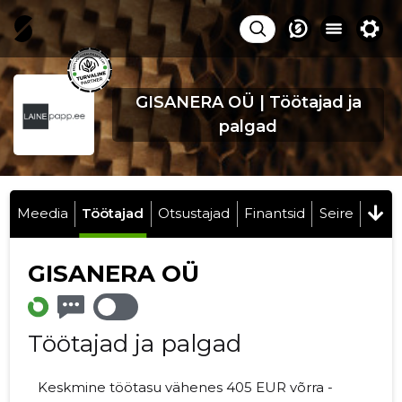
GISANERA OÜ | Töötajad ja
palgad
Meedia
Töötajad
Otsustajad
Finantsid
Seire
GISANERA OÜ
Töötajad ja palgad
Keskmine töötasu vähenes 405 EUR võrra -