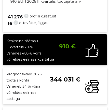
910 EUR 2026 II kvartalis, töötajate arv
suurenes 1 võrra - 3 töötajat
?
profiili külastust
41 276
?
ettevõtte jälgijat
16
26
Keskmine töötasu
910 €
II kvartalis 2026
Vähenes 405 € võrra
võrreldes eelmise kvartaliga
Prognooskäive 2026
344 031 €
töötaja kohta
Väheneb 34 % võrra
võrreldes eelmise
aastaga