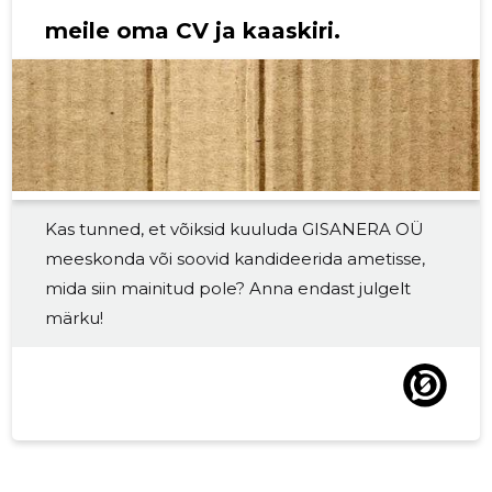
2018 III
-
-
meile oma CV ja kaaskiri.
2018 II
-
-
2018 I
-
-
2017 IV
-
-
2017 III
-
-
Kas tunned, et võiksid kuuluda GISANERA OÜ
2017 II
-
-
meeskonda või soovid kandideerida ametisse,
2017 I
-
-
mida siin mainitud pole? Anna endast julgelt
märku!
2016 IV
-
-
2016 III
-
-
2016 II
-
-
2016 I
-
-