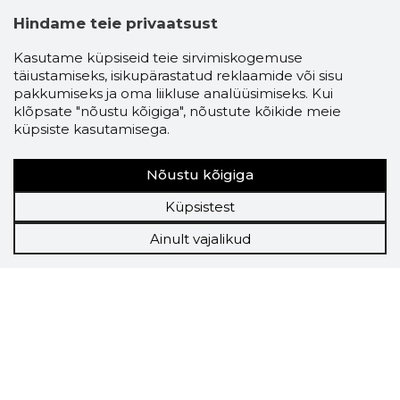
Hindame teie privaatsust
Kasutame küpsiseid teie sirvimiskogemuse
täiustamiseks, isikupärastatud reklaamide või sisu
pakkumiseks ja oma liikluse analüüsimiseks. Kui
klõpsate "nõustu kõigiga", nõustute kõikide meie
küpsiste kasutamisega.
Nõustu kõigiga
Küpsistest
Ainult vajalikud