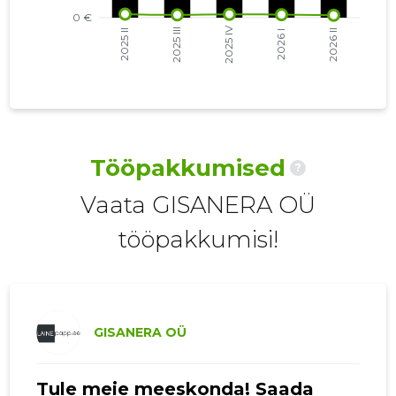
2021 I
2725 €
2
2020 IV
1838 €
2
2020 III
802 €
2
2020 II
802 €
1
Tööpakkumised
?
2020 I
802 €
1
Vaata GISANERA OÜ
2019 IV
802 €
1
tööpakkumisi!
2019 III
267 €
1
2019 II
-
-
2019 I
-
-
GISANERA OÜ
2018 IV
-
-
Tule meie meeskonda! Saada