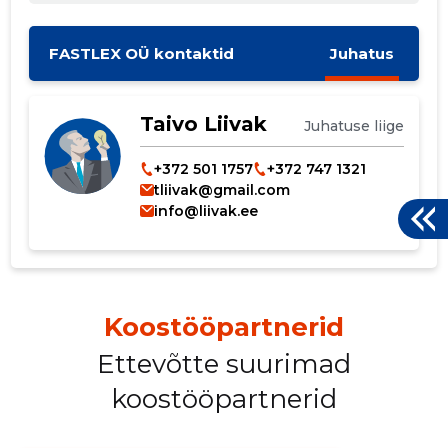
FASTLEX OÜ kontaktid
Juhatus
Taivo Liivak
Juhatuse liige
+372 501 1757
+372 747 1321
tliivak@gmail.com
info@liivak.ee
Koostööpartnerid
Ettevõtte suurimad
koostööpartnerid