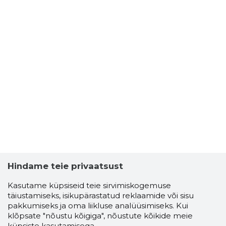
Hindame teie privaatsust
Kasutame küpsiseid teie sirvimiskogemuse
täiustamiseks, isikupärastatud reklaamide või sisu
pakkumiseks ja oma liikluse analüüsimiseks. Kui
klõpsate "nõustu kõigiga", nõustute kõikide meie
küpsiste kasutamisega.