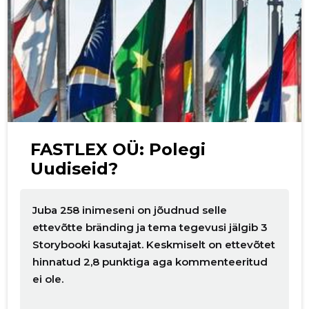
p
FASTLEX OÜ: Polegi
Uudiseid?
Juba 258 inimeseni on jõudnud selle
ettevõtte bränding ja tema tegevusi jälgib 3
Storybooki kasutajat. Keskmiselt on ettevõtet
hinnatud 2,8 punktiga aga kommenteeritud
ei ole.