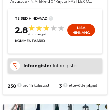
Arvustusi - 4; Artikleid 0 "Kirjuta FASTLEX OÜ
kohta arvamuslugu!"
TEISED HINDAVAD
?
1
2.8
LISA
HINNANG
4 hinnangut
KOMMENTAARID
Inforegister
Inforegister
?
?
profiili külastust
ettevõtte jälgijat
258
3