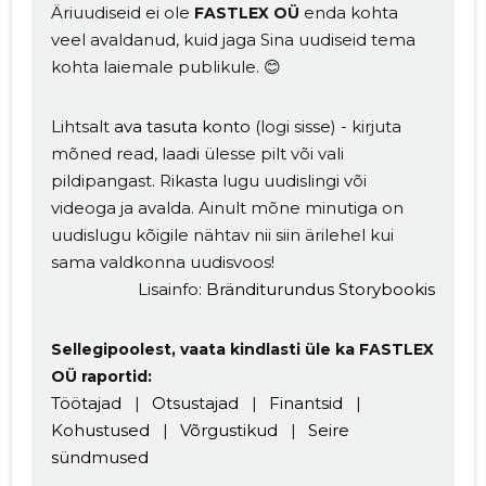
Äriuudiseid ei ole
enda kohta
FASTLEX OÜ
veel avaldanud, kuid jaga Sina uudiseid tema
kohta laiemale publikule. 😊
Lihtsalt
ava tasuta konto
(logi sisse) - kirjuta
mõned read, laadi ülesse pilt või vali
pildipangast. Rikasta lugu uudislingi või
videoga ja avalda. Ainult mõne minutiga on
uudislugu kõigile nähtav nii siin ärilehel kui
sama valdkonna uudisvoos!
Lisainfo:
Bränditurundus Storybookis
Sellegipoolest, vaata kindlasti üle ka FASTLEX
OÜ raportid:
Töötajad
|
Otsustajad
|
Finantsid
|
Kohustused
|
Võrgustikud
|
Seire
sündmused