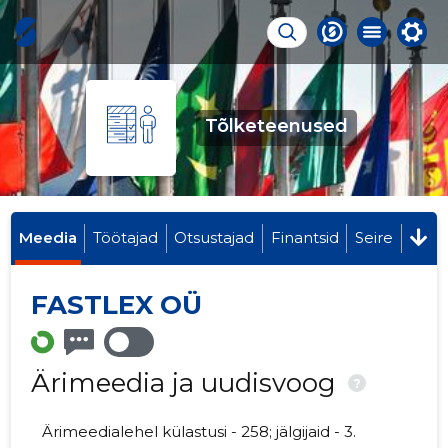
Tõlketeenused
Meedia
Töötajad
Otsustajad
Finantsid
Seire
FASTLEX OÜ
Ärimeedia ja uudisvoog
?
Ärimeedialehel külastusi - 258; jälgijaid - 3.