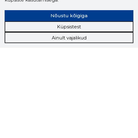
Nõustu kõigiga
Küpsistest
Ainult vajalikud
Storybook
Chrome laiendus