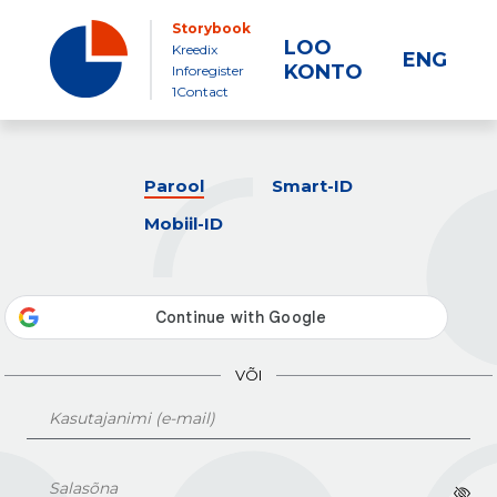
Storybook
LOO
Kreedix
ENG
KONTO
Inforegister
1Contact
Parool
Smart-ID
Mobiil-ID
VÕI