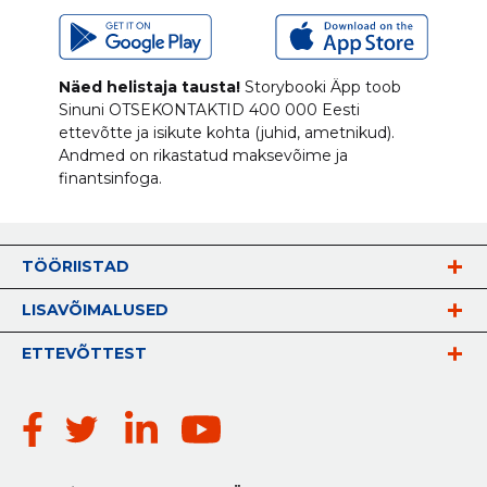
Näed helistaja tausta!
Storybooki Äpp toob
Sinuni
OTSEKONTAKTID
400 000 Eesti
ettevõtte ja isikute kohta (juhid, ametnikud).
Andmed on rikastatud maksevõime ja
finantsinfoga.
TÖÖRIISTAD
LISAVÕIMALUSED
ETTEVÕTTEST