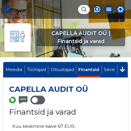
CAPELLA AUDIT OÜ |
Finantsid ja varad
Meedia
Töötajad
Otsustajad
Finantsid
Seire
CAPELLA AUDIT OÜ
Finantsid ja varad
Kuu keskmine käive 67 EUR,