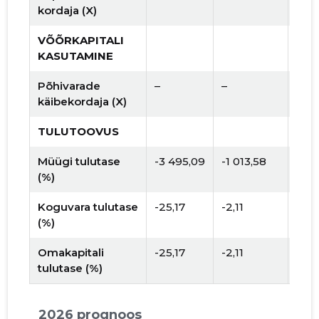
kordaja (X)
VÕÕRKAPITALI
KASUTAMINE
Põhivarade
–
–
käibekordaja (X)
TULUTOOVUS
Müügi tulutase
-3 495,09
-1 013,58
(%)
Koguvara tulutase
-25,17
-2,11
(%)
Omakapitali
-25,17
-2,11
tulutase (%)
2026 prognoos