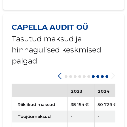
CAPELLA AUDIT OÜ
Tasutud maksud ja
hinnagulised keskmised
palgad
2023
2024
Riiklikud maksud
38 154 €
50 729 €
Tööjõumaksud
-
-