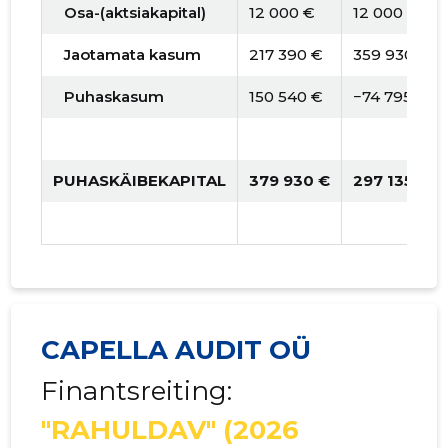
Osa-(aktsiakapital)
12 000 €
12 000 €
Jaotamata kasum
217 390 €
359 930 €
Puhaskasum
150 540 €
−74 795 €
PUHASKÄIBEKAPITAL
379 930 €
297 135 €
CAPELLA AUDIT OÜ
Finantsreiting:
"RAHULDAV"
(2026