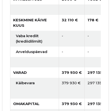
KESKMINE KÄIVE
32 110 €
178 €
KUUS
Vaba krediit
-
-
(krediidilimiit)
Arvelduspäevad
-
-
VARAD
379 930 €
297 135 €
Käibevara
379 930 €
297 135 €
OMAKAPITAL
379 930 €
297 135 €