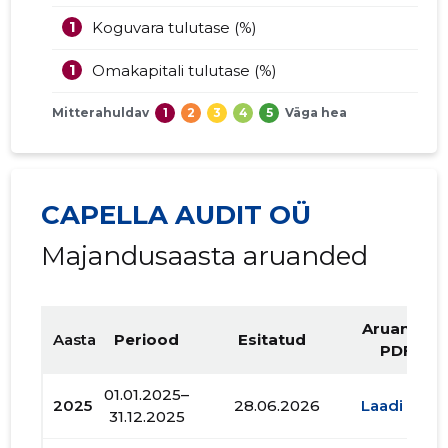
1
Koguvara tulutase (%)
1
Omakapitali tulutase (%)
Mitterahuldav
1
2
3
4
5
Väga hea
CAPELLA AUDIT OÜ
Majandusaasta aruanded
Aruande
Aasta
Periood
Esitatud
PDF
01.01.2025–
2025
28.06.2026
Laadi alla
31.12.2025