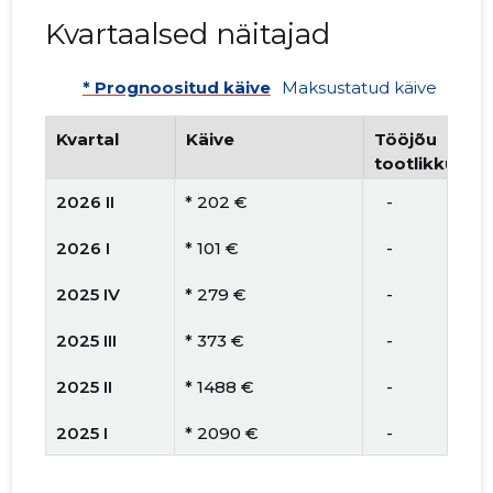
Kvartaalsed näitajad
* Prognoositud käive
Maksustatud käive
Kvartal
Käive
Tööjõu
tootlikkus
2026 II
* 202 €
   -
2026 I
* 101 €
   -
2025 IV
* 279 €
   -
2025 III
* 373 €
   -
2025 II
* 1488 €
   -
2025 I
* 2090 €
   -
2024 IV
* 15 191 €
   -