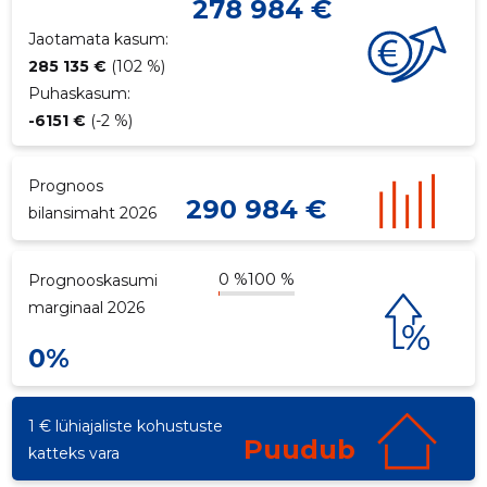
278 984 €
Jaotamata kasum:
285 135 €
(102 %)
Puhaskasum:
-6151 €
(-2 %)
Prognoos
290 984 €
bilansimaht 2026
0 %
100 %
Prognooskasumi
marginaal 2026
0%
1 € lühiajaliste kohustuste
Puudub
katteks vara