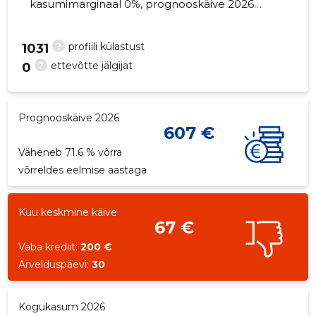
kasumimarginaal 0%, prognooskäive 2026
väheneb 71.6% võrra. Kinnisvara seisuga...
?
profiili külastust
1031
?
ettevõtte jälgijat
0
7
Prognooskäive 2026
607 €
Väheneb 71.6 % võrra
võrreldes eelmise aastaga
Kuu keskmine käive
67 €
Vaba krediit:
200 €
Arvelduspäevi:
30
Kogukasum 2026