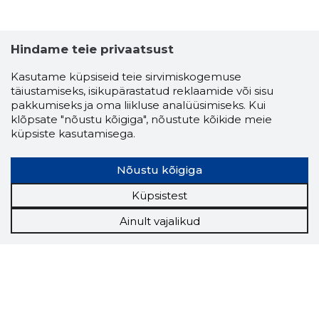
Hindame teie privaatsust
Kasutame küpsiseid teie sirvimiskogemuse
täiustamiseks, isikupärastatud reklaamide või sisu
pakkumiseks ja oma liikluse analüüsimiseks. Kui
klõpsate "nõustu kõigiga", nõustute kõikide meie
küpsiste kasutamisega.
Nõustu kõigiga
Küpsistest
Ainult vajalikud