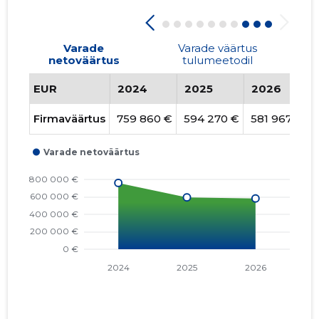
Varade
Varade väärtus
netoväärtus
tulumeetodil
EUR
2024
2025
2026
Firmaväärtus
759 860 €
594 270 €
581 967 €