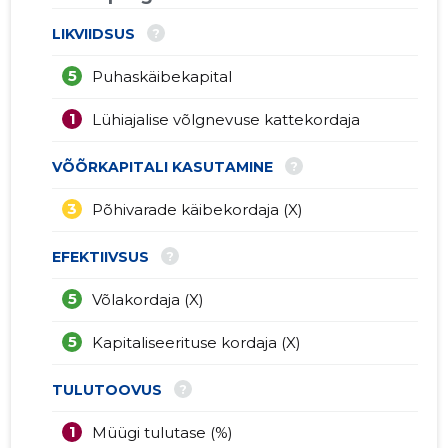
?
LIKVIIDSUS
5
Puhaskäibekapital
1
Lühiajalise võlgnevuse kattekordaja
?
VÕÕRKAPITALI KASUTAMINE
3
Põhivarade käibekordaja (X)
?
EFEKTIIVSUS
5
Võlakordaja (X)
5
Kapitaliseerituse kordaja (X)
?
TULUTOOVUS
1
Müügi tulutase (%)