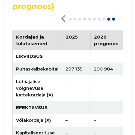
prognoos)
Kordajad ja
2025
2026
Tre
tulutasemed
prognoos
LIKVIIDSUS
Puhaskäibekapital
297 135
290 984
Lühiajalise
–
–
võlgnevuse
kattekordaja (X)
EFEKTIIVSUS
Võlakordaja (X)
–
–
Kapitaliseerituse
–
–