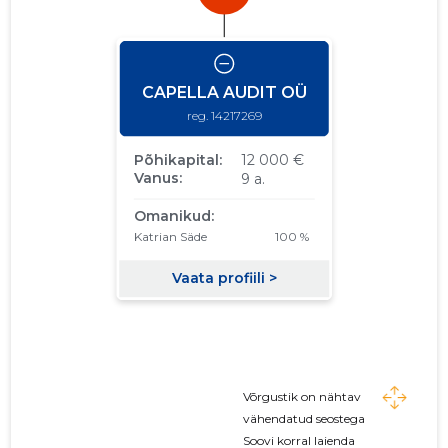
Võrgustik on nähtav
vähendatud seostega
Soovi korral laienda