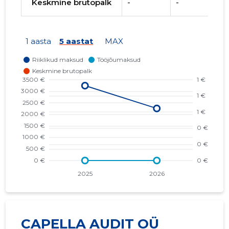
Keskmine brutopalk
-
-
1 aasta
5 aastat
MAX
CAPELLA AUDIT OÜ