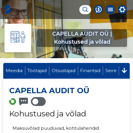
CAPELLA AUDIT OÜ |
Kohustused ja võlad
Meedia
Töötajad
Otsustajad
Finantsid
Seire
CAPELLA AUDIT OÜ
Kohustused ja võlad
Maksuvõlad puuduvad, kohtulahendid