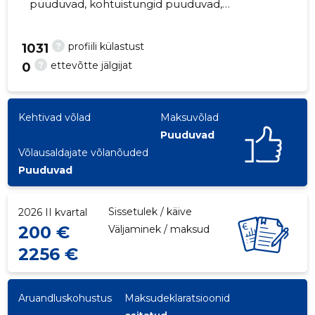
puuduvad, kohtuistungid puuduvad,
majandusaasta aruanded esitatud. Peamine
vastutav kõneisik, katriansd@gmail.ee, +372
?
profiili külastust
1031
5281818
?
ettevõtte jälgijat
0
7
Kehtivad võlad
Maksuvõlad
Puuduvad
Võlausaldajate võlanõuded
Puuduvad
Sissetulek / käive
2026 II kvartal
200 €
Väljaminek / maksud
2256 €
Aruandluskohustus
Maksudeklaratsioonid