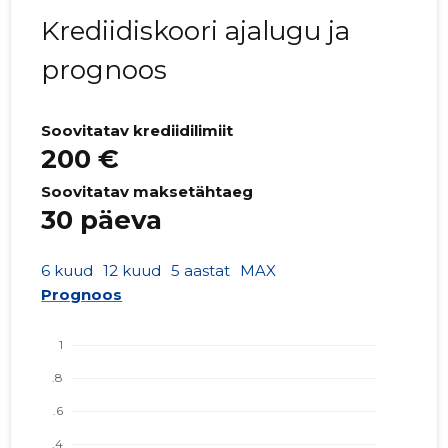
Krediidiskoori ajalugu ja
prognoos
Soovitatav krediidilimiit
200 €
Soovitatav maksetähtaeg
30 päeva
6 kuud
12 kuud
5 aastat
MAX
Prognoos