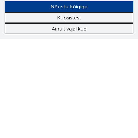
Nõustu kõigiga
Küpsistest
Ainult vajalikud
Storybook
Chrome laiendus
Storybooki laiendus ütleb Sulle, mis firma