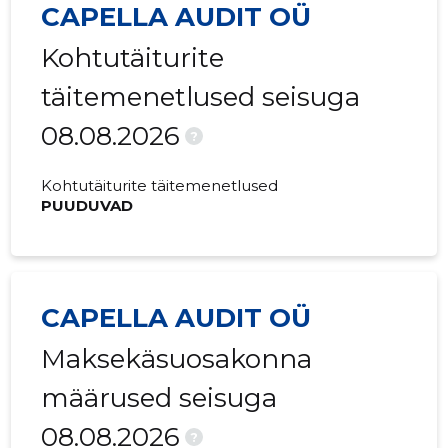
CAPELLA AUDIT OÜ
2022 III
135 200 €
9703 €
Kohtutäiturite
2022 II
54 500 €
3091 €
täitemenetlused seisuga
2022 I
26 400 €
1424 €
08.08.2026
2021 IV
19 750 €
1020 €
?
2021 III
89 000 €
5741 €
Kohtutäiturite täitemenetlused
PUUDUVAD
2021 II
49 500 €
3321 €
2021 I
13 900 €
1532 €
2020 IV
5500 €
300 €
CAPELLA AUDIT OÜ
2020 II
-
-
Maksekäsuosakonna
2020 I
2000 €
400 €
määrused seisuga
08.08.2026
2019 IV
-
-
?