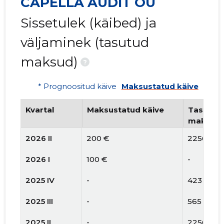
CAPELLA AUDIT OÜ
Sissetulek (käibed) ja
väljaminek (tasutud
maksud)
?
* Prognoositud käive
Maksustatud käive
Kvartal
Maksustatud käive
Tasutud 
maksud
2026 II
200 €
2256 €
2026 I
100 €
-
2025 IV
-
423 €
2025 III
-
565 €
2025 II
-
2256 €