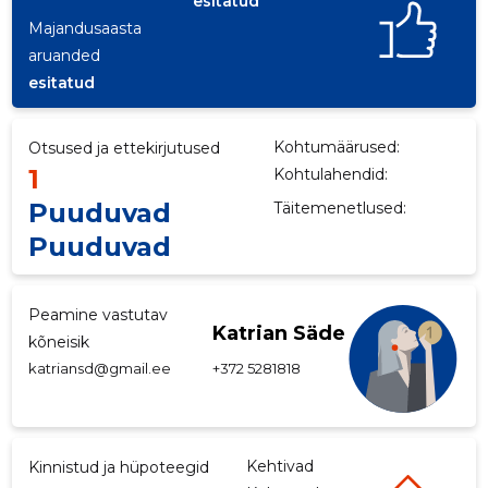
esitatud
Majandusaasta
aruanded
esitatud
Kohtumäärused:
Otsused ja ettekirjutused
1
Kohtulahendid:
Puuduvad
Täitemenetlused:
Puuduvad
Peamine vastutav
Katrian Säde
kõneisik
katriansd@gmail.ee
+372 5281818
Kehtivad
Kinnistud ja hüpoteegid