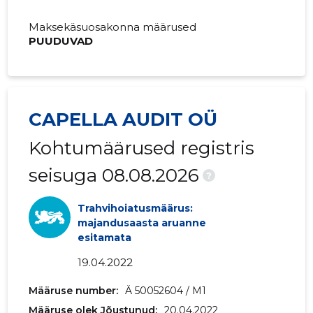
2019 III
-
-
Maksekäsuosakonna määrused
PUUDUVAD
2019 II
-
-
2019 I
-
-
2018 IV
-
-
CAPELLA AUDIT OÜ
2018 III
-
-
Kohtumäärused registris
2018 II
-
-
seisuga 08.08.2026
?
2018 I
-
-
Trahvihoiatusmäärus:
2017 IV
-
-
majandusaasta aruanne
esitamata
2017 III
-
-
19.04.2022
2017 II
-
-
Määruse number:
Ä 50052604 / M1
Määruse olek Jõustunud:
2017 I
-
20.04.2022
-