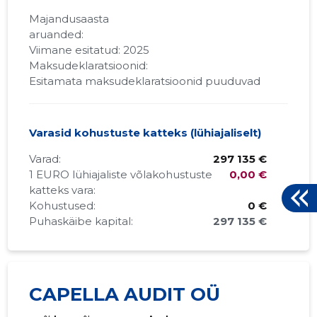
Majandusaasta
aruanded:
Viimane esitatud: 2025
Maksudeklaratsioonid:
Esitamata maksudeklaratsioonid puuduvad
Varasid kohustuste katteks (lühiajaliselt)
Varad:
297 135 €
1 EURO lühiajaliste võlakohustuste
0,00 €
katteks vara:
Kohustused:
0 €
Puhaskäibe kapital:
297 135 €
CAPELLA AUDIT OÜ