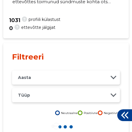
ettevõttes toimunud sündmuste kohta otse
oma mobiili, veebi või emailile. Õiged otsused
õigel ajal!
?
profiili külastust
1031
?
ettevõtte jälgijat
0
7
Filtreeri
Aasta
Tüüp
Neutraalne
Positiivne
Negatiivne