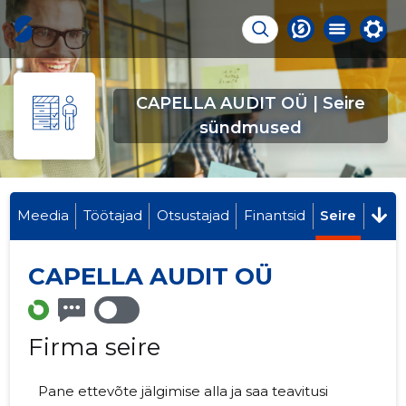
CAPELLA AUDIT OÜ | Seire
sündmused
Meedia
Töötajad
Otsustajad
Finantsid
Seire
CAPELLA AUDIT OÜ
Firma seire
Pane ettevõte jälgimise alla ja saa teavitusi