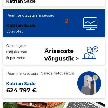
Katrian Säde
Peamise otsustaja äriseosed
2
Katrian Säde
Ettevõtet
Otsustajate
Äriseoste
mõjukaimad
võrgustik >
äripartnerid
Varade netoväärtus
Peamine kasusaaja
Katrian Säde
624 797 €