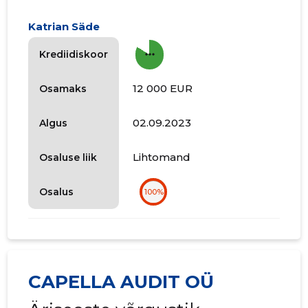
Katrian Säde
more_horiz
Krediidiskoor
12 000 EUR
Osamaks
02.09.2023
Algus
Lihtomand
Osaluse liik
Osalus
100%
CAPELLA AUDIT OÜ