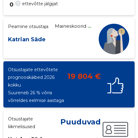
?
ettevõtte jälgijat
0
Maineskoorid
...
Peamine otsustaja
7
Katrian Säde
Otsustajate ettevõtete
19 804 €
prognooskäibed 2026
kokku
Suureneb 26 % võrra
võrreldes eelmise aastaga
Otsustajate
Puuduvad
liikmelisused