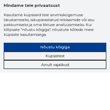
Hindame teie privaatsust
Kasutame küpsiseid teie sirvimiskogemuse
täiustamiseks, isikupärastatud reklaamide või sisu
pakkumiseks ja oma liikluse analüüsimiseks. Kui
klõpsate "nõustu kõigiga", nõustute kõikide meie
küpsiste kasutamisega.
Nõustu kõigiga
Küpsistest
Ainult vajalikud