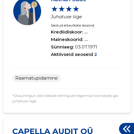
★★★★
Juhatuse liige
Seotud ettevõtete skoorid
Krediidiskoor:
...
Maineskoorid:
...
Sünniaeg:
03.07.1971
Aktiivseid seoseid
2
Raamatupidamine
*Osaühingut võib kõikide tehingute tegemisel esindada iga
juhatuse liige.
CAPELLA AUDIT OÜ