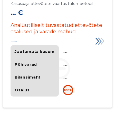
Kasusaaja ettevõtete väärtus tulumeetodil
... €
Analüütiliselt tuvastatud ettevõtete
osalused ja varade mahud
......
Jaotamata kasum
......
Põhivarad
......
Bilansimaht
......
Osalus
100%