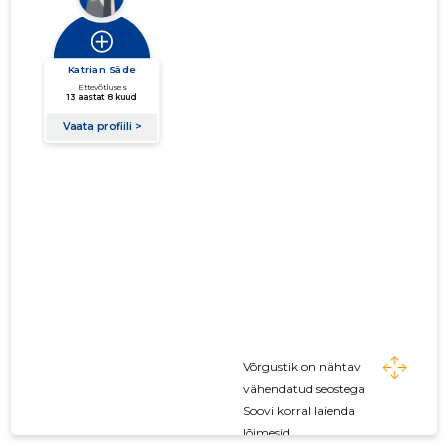
Võrgustik on nähtav
vähendatud seostega
Soovi korral laienda
lõimesid