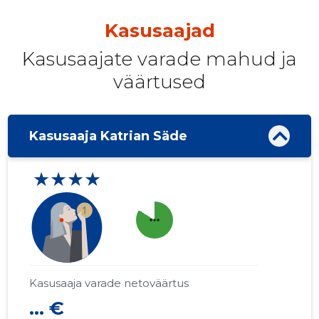
Kasusaajad
Kasusaajate varade mahud ja
väärtused
Kasusaaja Katrian Säde
★★★★
more_horiz
Kasusaaja varade netoväärtus
... €