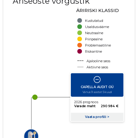
Äriseoste võrgustik
ÄRIRISKI KLASSID
Kustutatud
Usaldusväärne
Neutraalne
Piiripealne
Problemaatiline
Riskantne
Ajalooline seos
Aktiivne seos
käibe suurus
võla suurus
Seoste laiendamine