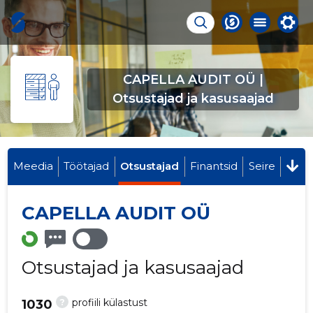
CAPELLA AUDIT OÜ |
Otsustajad ja kasusaajad
Meedia
Töötajad
Otsustajad
Finantsid
Seire
CAPELLA AUDIT OÜ
Otsustajad ja kasusaajad
?
profiili külastust
1030