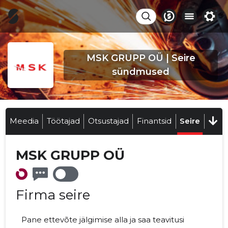
MSK GRUPP OÜ | Seire
sündmused
Meedia
Töötajad
Otsustajad
Finantsid
Seire
MSK GRUPP OÜ
Firma seire
Pane ettevõte jälgimise alla ja saa teavitusi