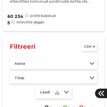
ettevõttes toimunud sündmuste kohta otse
oma mobiili, veebi või emailile. Õiged otsused
õigel ajal!
?
profiili külastust
60 234
?
ettevõtte jälgijat
5
-76
Filtreeri
CSV
Aasta
Tüüp
Laadi