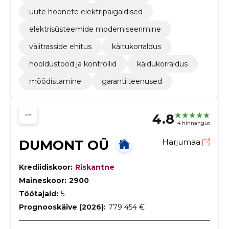
uute hoonete elektripaigaldised
elektrisüsteemide moderniseerimine
välitrasside ehitus
käitukorraldus
hooldustööd ja kontrollid
käidukorraldus
mõõdistamine
garantiiteenused
4.8
4 hinnangut
DUMONT OÜ
Harjumaa
Krediidiskoor:
Riskantne
Maineskoor:
2900
Töötajaid:
5
Prognooskäive (2026):
779 454 €