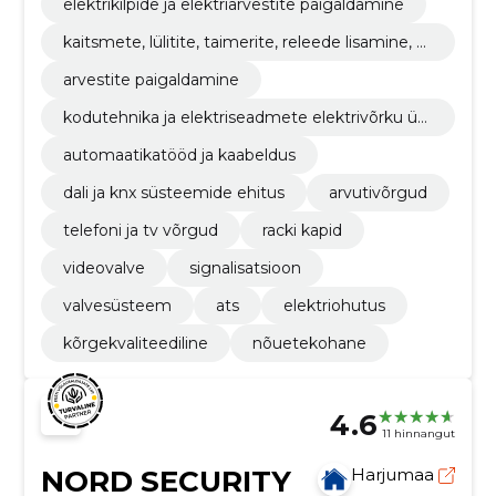
elektrikilpide ja elektriarvestite paigaldamine
kaitsmete, lülitite, taimerite, releede lisamine, v
ahetamine, markeerimine, grupeerimine, ühen
arvestite paigaldamine
damine
kodutehnika ja elektriseadmete elektrivõrku üh
endamine
automaatikatööd ja kaabeldus
dali ja knx süsteemide ehitus
arvutivõrgud
telefoni ja tv võrgud
racki kapid
videovalve
signalisatsioon
valvesüsteem
ats
elektriohutus
kõrgekvaliteediline
nõuetekohane
4.6
11 hinnangut
NORD SECURITY
Harjumaa