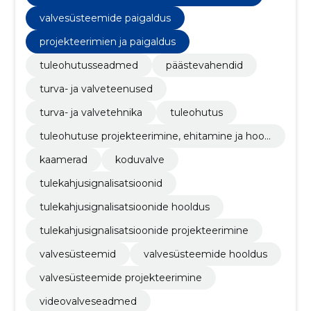
valvesüsteemide paigaldus
projekteerimien ja paigaldus
tuleohutusseadmed
päästevahendid
turva- ja valveteenused
turva- ja valvetehnika
tuleohutus
tuleohutuse projekteerimine, ehitamine ja hool
damine
kaamerad
koduvalve
tulekahjusignalisatsioonid
tulekahjusignalisatsioonide hooldus
tulekahjusignalisatsioonide projekteerimine
valvesüsteemid
valvesüsteemide hooldus
valvesüsteemide projekteerimine
videovalveseadmed