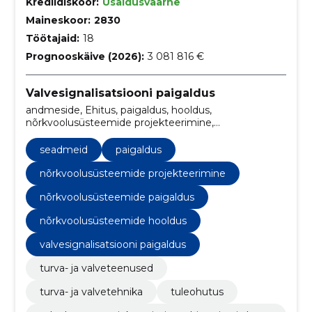
Krediidiskoor:
Usaldusväärne
Maineskoor:
2830
Töötajaid:
18
Prognooskäive (2026):
3 081 816 €
Valvesignalisatsiooni paigaldus
andmeside, Ehitus, paigaldus, hooldus,
nõrkvoolusüsteemide projekteerimine,
turvasüsteemid, hooldusteenus,
nõrkvoolusüsteemide hooldus, videovalvesüsteemid,
seadmeid
paigaldus
tallinn
nõrkvoolusüsteemide projekteerimine
nõrkvoolusüsteemide paigaldus
nõrkvoolusüsteemide hooldus
valvesignalisatsiooni paigaldus
turva- ja valveteenused
turva- ja valvetehnika
tuleohutus