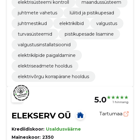
elektrisüsteemi kontroll
maandussüsteem
juhtmete vahetus
lülitid ja pistikupesad
juhtmestikud
elektrikilbid
valgustus
turvasüsteemid
pistikupesade lisamine
valgustusinstallatsioonid
elektrikilpide paigaldamine
elektriseadmete hooldus
elektrivõrgu korrapärane hooldus
5.0
1 hinnang
ELEKSERV OÜ
Tartumaa
Krediidiskoor:
Usaldusväärne
Maineskoor:
2350