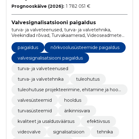
Prognooskäive (2026):
1 782 051 €
Valvesignalisatsiooni paigaldus
turva- ja valveteenused, turva- ja valvetehnika,
Veekindlad rõivad, Turvakaamerad, Videoseadmete
paigaldusteenused, tuleohutus, Tuleohutuse
projekteerimine, ehitamine ja hooldamine, paigaldus,
paigaldus
nõrkvoolusüsteemide paigaldus
valvesüsteemid, hooldus
valvesignalisatsiooni paigaldus
turva- ja valveteenused
turva- ja valvetehnika
tuleohutus
tuleohutuse projekteerimine, ehitamine ja hool
damine
valvesüsteemid
hooldus
turvasüsteemid
ärikinnisvara
kvaliteet ja usaldusväärsus
efektiivsus
videovalve
signalisatsioon
tehnika