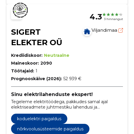
4.3
3 hinnangut
SIGERT
Viljandimaa
ELEKTER OÜ
Krediidiskoor:
Neutraalne
Maineskoor:
2090
Töötajaid:
1
Prognooskäive (2026):
52 939 €
Sinu elektrilahenduste ekspert!
Tegeleme elektritöödega, pakkudes samal ajal
elektriseadmete juhtmestiku lahendusi ja
hooldusteenuseid, tagades klientidele usaldusväärse
ja professionaalse elektrilahenduse.
koduelektri paigaldus
nõrkvoolusüsteemide paigaldus