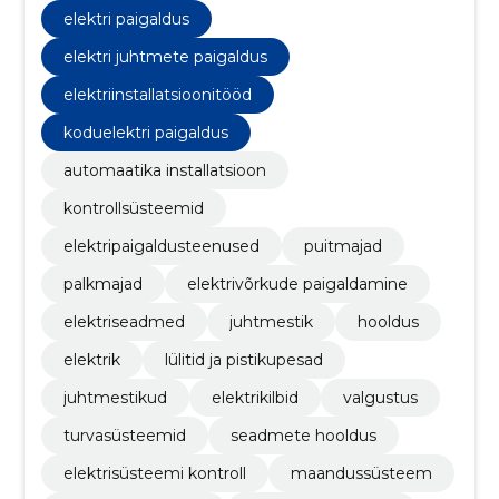
elektri paigaldus
elektri juhtmete paigaldus
elektriinstallatsioonitööd
koduelektri paigaldus
automaatika installatsioon
kontrollsüsteemid
elektripaigaldusteenused
puitmajad
palkmajad
elektrivõrkude paigaldamine
elektriseadmed
juhtmestik
hooldus
elektrik
lülitid ja pistikupesad
juhtmestikud
elektrikilbid
valgustus
turvasüsteemid
seadmete hooldus
elektrisüsteemi kontroll
maandussüsteem