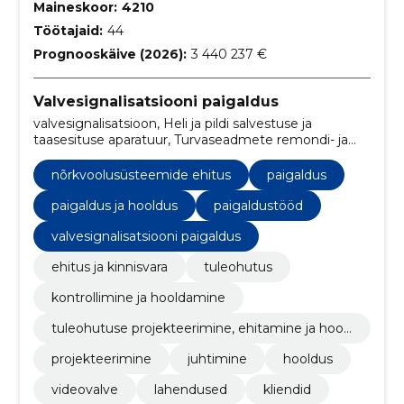
Maineskoor:
4210
Töötajaid:
44
Prognooskäive (2026):
3 440 237 €
Valvesignalisatsiooni paigaldus
valvesignalisatsioon, Heli ja pildi salvestuse ja
taasesituse aparatuur, Turvaseadmete remondi- ja
hooldusteenused, Turva-ja kaitsematerjalide remondi-
ja hooldusteenused, tuleohutus, Kontrollimine ja
nõrkvoolusüsteemide ehitus
paigaldus
hooldamine, Tuleohutuse projekteerimine, ehitamine
ja hooldamine, Tuletõrjeseadmed,
paigaldus ja hooldus
paigaldustööd
Nõrkvoolusüsteemide ehitus, Projekteerimine
valvesignalisatsiooni paigaldus
ehitus ja kinnisvara
tuleohutus
kontrollimine ja hooldamine
tuleohutuse projekteerimine, ehitamine ja hool
damine
projekteerimine
juhtimine
hooldus
videovalve
lahendused
kliendid