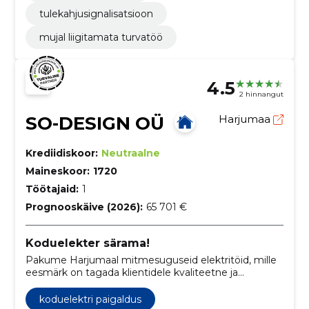
tulekahjusignalisatsioon
mujal liigitamata turvatöö
4.5
2 hinnangut
SO-DESIGN OÜ
Harjumaa
Krediidiskoor:
Neutraalne
Maineskoor:
1720
Töötajaid:
1
Prognooskäive (2026):
65 701 €
Koduelekter särama!
Pakume Harjumaal mitmesuguseid elektritöid, mille
eesmärk on tagada klientidele kvaliteetne ja
professionaalne teenindus nii elektrisüsteemide
paigaldamisel kui ka hooldamisel.
koduelektri paigaldus