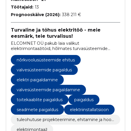
Töötajaid:
13
Prognooskäive (2026):
338 211 €
Turvaline ja tõhus elektritöö - meie
eesmärk, teie turvalisus!
ELCOMNET OÜ pakub laia valikut
elektrimontaažitöid, hõlmates turvasüsteemide
hooldust, elektriseadmete paigaldamist ja nõrkvoolu
lahendusi.
nõrkvoolusüsteemide ehitus
valvesüsteemide paigaldus
elektri paigaldamine
valvesüsteemide paigaldamine
toitekaablite paigaldus
paigaldus
seadmete paigaldus
elektriinstallatsioon
tuleohutuse projekteerimine, ehitamine ja hool
damine
elektrimontaaž