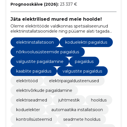
Prognooskäive (2026):
23 337 €
Jäta elektrilised mured meie hoolde!
Oleme elektritööde valdkonnas spetsialiseerunud
elektriinstallatsioonidele ning püüame alati tagada
kõrgekvaliteedilise teenuse oma klientidele.
elektriinstallatsioon
koduelektri paigaldus
nõrkvoolusüsteemide paigaldus
valgustite paigaldamine
paigaldus
kaablite paigaldus
valgustite paigaldus
elektritööd
elektripaigaldusteenused
elektrivõrkude paigaldamine
elektriseadmed
juhtmestik
hooldus
koduelekter
automaatika installatsioon
kontrollsüsteemid
seadmete hooldus