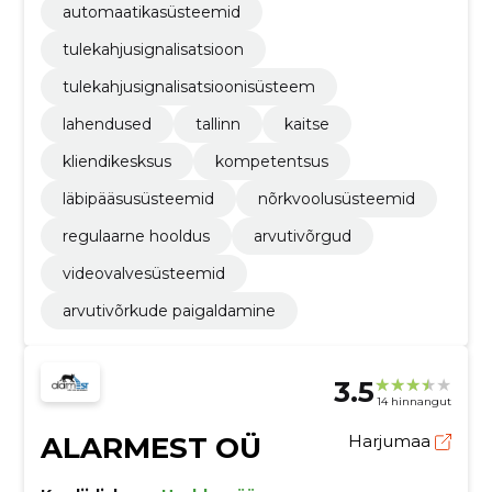
automaatikasüsteemid
tulekahjusignalisatsioon
tulekahjusignalisatsioonisüsteem
lahendused
tallinn
kaitse
kliendikesksus
kompetentsus
läbipääsusüsteemid
nõrkvoolusüsteemid
regulaarne hooldus
arvutivõrgud
videovalvesüsteemid
arvutivõrkude paigaldamine
3.5
14 hinnangut
ALARMEST OÜ
Harjumaa