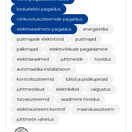
koduelektri paigaldus
nõrkvoolusüsteemide paigaldus
elektriseadmete paigaldus
energeetika
puitmajade elektritööd
puitmajad
palkmajad
elektrivõrkude paigaldamine
elektriseadmed
juhtmestik
hooldus
automaatika installatsioon
kontrollsüsteemid
lülitid ja pistikupesad
juhtmestikud
elektrikilbid
valgustus
turvasüsteemid
seadmete hooldus
elektrisüsteemi kontroll
maandussüsteem
juhtmete vahetus