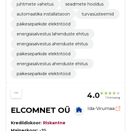
juhtmete vahetus
seadmete hooldus
automaatika installatsioon
turvasüsteemid
päikeseparkide elektritööd
energiasalvestus lahenduste ehitus
energiasalvestus ahenduste ehitus
päikeseparkide elektritööd
energiasalvestus ahenduste ehitus
päikeseparkide elektritööd
4.0
1 hinnang
ELCOMNET OÜ
Ida-Virumaa
Krediidiskoor:
Riskantne
Maineskoor:
-21