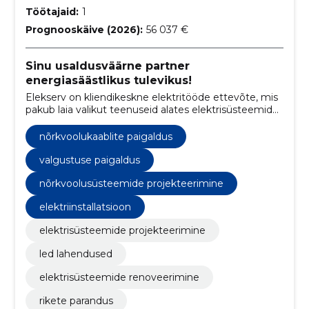
Töötajaid:
1
Prognooskäive (2026):
56 037 €
Sinu usaldusväärne partner
energiasäästlikus tulevikus!
Elekserv on kliendikeskne elektritööde ettevõte, mis
pakub laia valikut teenuseid alates elektrisüsteemide
projekteerimisest kuni hoolduseni.
nõrkvoolukaablite paigaldus
valgustuse paigaldus
nõrkvoolusüsteemide projekteerimine
elektriinstallatsioon
elektrisüsteemide projekteerimine
led lahendused
elektrisüsteemide renoveerimine
rikete parandus