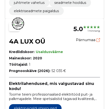
juhtmete vahetus
seadmete hooldus
elektriseadmete paigaldus
5.0
1 hinnang
4A LUX OÜ
Pärnumaa
Krediidiskoor:
Usaldusväärne
Maineskoor:
2020
Töötajaid:
1
Prognooskäive (2026):
52 035 €
Elektrilahendused, mis valgustavad sinu
kodu!
Toome teieni professionaalsed elektritööd puit- ja
palkmajadele. Meie spetsialistid tagavad kvaliteedi,
turvalisuse ja ohutuse.
elektripaigaldusteenused