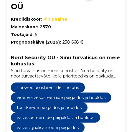
OÜ
Krediidiskoor:
Piiripealne
Maineskoor:
2570
Töötajaid:
5
Prognooskäive (2026):
238 668 €
Nord Security OÜ - Sinu turvalisus on meie
kohustus.
Sinu turvalisus on meie kohustus! Nordsecurity on
noor turvaettevõte, kelle prioriteediks on pakkuda
turul kõrget kvaliteeti.
nõrkvoolusüsteemide hooldus
videovalvesüsteemide paigaldus ja hooldus
turnikeede paigaldus ja hooldus
valvesüsteemide paigaldus ja hooldus
valvesignalisatsiooni paigaldus