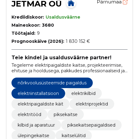
JETMAR OÜ
Pärnumaa
Krediidiskoor:
Usaldusväärne
Maineskoor:
3680
Töötajaid:
9
Prognooskäive (2026):
1 830 152 €
Teie kindel ja usaldusväärne partner!
Tegeleme elektripaigaldiste kaitse, projekteerimise,
ehituse ja hooldusega, pakkudes professionaalseid ja
usaldusväärseid lahendusi klientidele.
nõrkvoolusüsteemide paigaldus
elektriinstallatsioon
elektrikilbid
elektripaigaldiste käit
elektriprojektid
elektritööd
piksekaitse
kilbid ja aparatuur
piksekaitsepaigaldised
ülepingekaitse
kaitselülitid