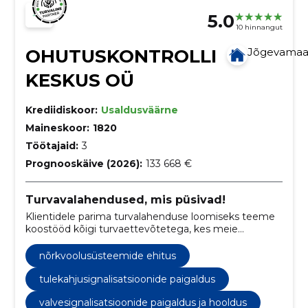
5.0
10 hinnangut
OHUTUSKONTROLLI
Jõgevama
KESKUS OÜ
Krediidiskoor:
Usaldusväärne
Maineskoor:
1820
Töötajaid:
3
Prognooskäive (2026):
133 668 €
Turvavalahendused, mis püsivad!
Klientidele parima turvalahenduse loomiseks teeme
koostööd kõigi turvaettevõtetega, kes meie
tegevust aktsepteerivad ning hinnata oskavad. Meie
jaoks pole loomingulisi ega geograafilisi piire.
nõrkvoolusüsteemide ehitus
tulekahjusignalisatsioonide paigaldus
valvesignalisatsioonide paigaldus ja hooldus