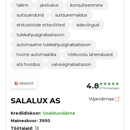
tallinn
järelvalve
konsulteerimine
suitsuandurid
suitsueemaldus
ehitustööde ettevõtted
sidevõrgud
tulekahjusignalisatsioon
automaatne tulekahjusignalisatsioon
hoone automaatika
nõrkvoolu lahendused
ats hooldus
valvesignalisatsioon
4.8
21 hinnangut
SALALUX AS
Viljandimaa
Krediidiskoor:
Usaldusväärne
Maineskoor:
3950
Töötajaid:
18