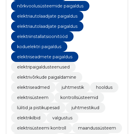
nõrkvoolusüsteemide paigaldus
elektriautolaadijate paigaldus
elektriautolaadijate paigaldus
elektriinstallatsioonitööd
koduelektri paigaldus
elektriseadmete paigaldus
elektripaigaldusteenused
elektrivõrkude paigaldamine
elektriseadmed
juhtmestik
hooldus
elektrisüsteem
kontrollsüsteemid
lülitid ja pistikupesad
juhtmestikud
elektrikilbid
valgustus
elektrisüsteemi kontroll
maandussüsteem