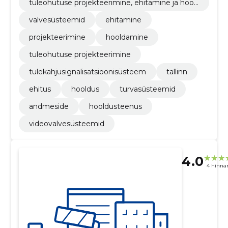
tuleohutuse projekteerimine, ehitamine ja hool
damine
valvesüsteemid
ehitamine
projekteerimine
hooldamine
tuleohutuse projekteerimine
tulekahjusignalisatsioonisüsteem
tallinn
ehitus
hooldus
turvasüsteemid
andmeside
hooldusteenus
videovalvesüsteemid
4.0
4 hinna