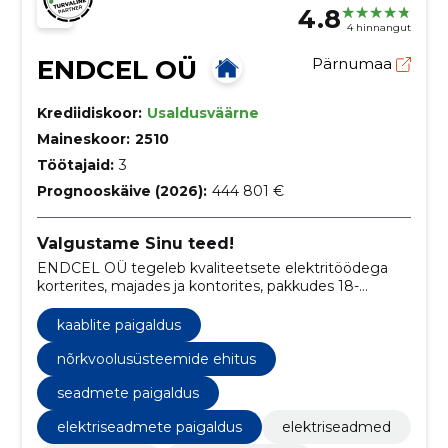
4.8
4 hinnangut
ENDCEL OÜ
Pärnumaa
Krediidiskoor:
Usaldusväärne
Maineskoor:
2510
Töötajaid:
3
Prognooskäive (2026):
444 801 €
Valgustame Sinu teed!
ENDCEL OÜ tegeleb kvaliteetsete elektritöödega
korterites, majades ja kontorites, pakkudes 18-
aastase kogemusega ekspertiisi ja pühendades end
elektrisüsteemide ohutusele ja usaldusväärsusele.
kaablite paigaldus
nõrkvoolusüsteemide ehitus
seadmete paigaldus
elektriseadmete paigaldus
elektriseadmed