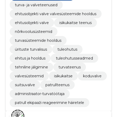
turva- ja valveteenused
ehitusobjekti valve valvesüsteemide hooldus
ehitusobjekti valve
isikukaitse teenus
nõrkvoolusüsteemid
turvasüsteemide hooldus
ürituste turvalisus
tuleohutus
ehitus ja hooldus
tuleohutusseadmed
tehniline jälgimine
turvateenus
valvesüsteemid
isikukaitse
koduvalve
suitsuvalve
patrullteenus
administraator-turvatöötaja
patrull ekipaaži reageerimine häiretele