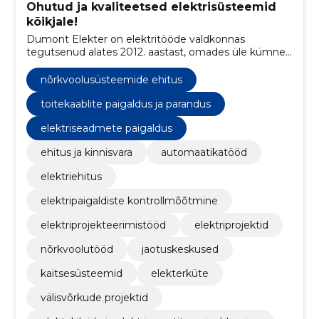
Ohutud ja kvaliteetsed elektrisüsteemid
kõikjale!
Dumont Elekter on elektritööde valdkonnas
tegutsenud alates 2012. aastast, omades üle kümne
aasta kogemust nii äri- kui eraklientidega ning pakub
lahendusi nii väiksematele kui suurematele
nõrkvoolusüsteemide ehitus
projektidele.
toitekaablite paigaldus ja parandus
elektriseadmete paigaldus
ehitus ja kinnisvara
automaatikatööd
elektriehitus
elektripaigaldiste kontrollmõõtmine
elektriprojekteerimistööd
elektriprojektid
nõrkvoolutööd
jaotuskeskused
kaitsesüsteemid
elekterküte
välisvõrkude projektid