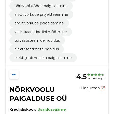
nõrkvoolutööde paigaldamine
arvutivõrkude projekteerimine
arvutivõrkude paigaldamine
vask-traadi sideliini mõõtmine
turvasüsteemide hooldus
elektriseadmete hooldus
elektrijuhtmestiku paigaldamine
4.5
4 hinnangut
NÕRKVOOLU
Harjumaa
PAIGALDUSE OÜ
Krediidiskoor:
Usaldusväärne