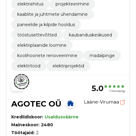
elektriehitus
projekteerimine
kaablite ja juhtmete ühendamine
paneelide ja kilpide hooldus
tööstusettevõtted
kaubanduskeskused
elektriplaanide loomine
koolihoonete renoveerimine
madalpinge
elektritööd
elektriprojektid
5.0
1 hinnang
AGOTEC OÜ
Lääne-Virumaa
Krediidiskoor:
Usaldusväärne
Maineskoor:
2480
Töötajaid:
2