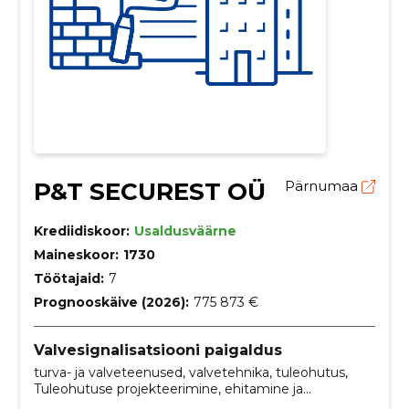
P&T SECUREST OÜ
Pärnumaa
Krediidiskoor:
Usaldusväärne
Maineskoor:
1730
Töötajaid:
7
Prognooskäive (2026):
775 873 €
Valvesignalisatsiooni paigaldus
turva- ja valveteenused, valvetehnika, tuleohutus,
Tuleohutuse projekteerimine, ehitamine ja
hooldamine, Projekteerimine, hooldus,