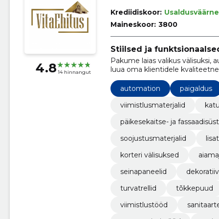
Krediidiskoor:
Usaldusväärne
Maineskoor:
3800
Stiilsed ja funktsionaals
Pakume laias valikus välisuksi, 
4.8
luua oma klientidele kvaliteetne,
14 hinnangut
automation
paigaldus
viimistlusmaterjalid
katu
päikesekaitse- ja fassaadisü
soojustusmaterjalid
lisa
korteri välisuksed
aiama
seinapaneelid
dekoratiiv
turvatrellid
tõkkepuud
viimistlustööd
sanitaart