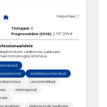
Harjumaa
Töötajaid:
8
Prognooskäive (2026):
2 197 209 €
ofessionaalidele
ikalahenduste valdkonnas, pakkudes
maid tehnoloogilisi lahendusi.
lahendused
missüsteemid
installatsioonitarvikud
onikatööstus
varutoiteallikad
seks
elektriajamid
ndid
gu kvaliteet
elektriautode laadimine