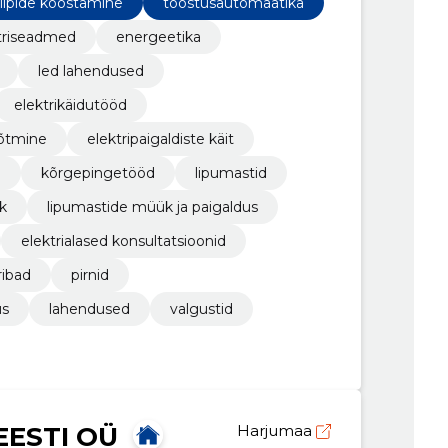
kilpide koostamine
tööstusautomaatika
triseadmed
energeetika
led lahendused
elektrikäidutööd
õõtmine
elektripaigaldiste käit
e
kõrgepingetööd
lipumastid
k
lipumastide müük ja paigaldus
elektrialased konsultatsioonid
ribad
pirnid
us
lahendused
valgustid
ESTI OÜ
Harjumaa