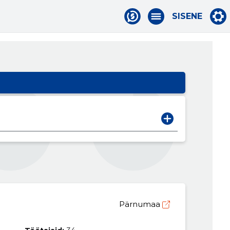
SISENE
Pärnumaa