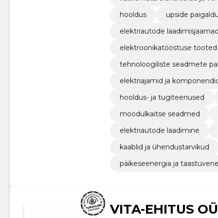
hooldus
upside paigald
elektriautode laadimisjaama
elektroonikatööstuse tooted
tehnoloogiliste seadmete pa
elektriajamid ja komponendi
hooldus- ja tugiteenused
moodulkaitse seadmed
elektriautode laadimine
kaablid ja ühendustarvikud
päikeseenergia ja taastuven
VITA-EHITUS OÜ