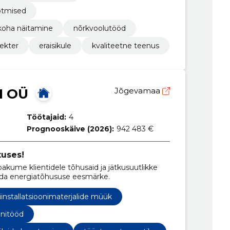
õtmised
ukoha näitamine
nõrkvoolutööd
lekter
eraisikule
kvaliteetne teenus
M OÜ
Jõgevamaa
Töötajaid:
4
Prognooskäive (2026):
942 483 €
tuses!
kume klientidele tõhusaid ja jätkusuutlikke
tada energiatõhususe eesmärke.
iinstallatsioonimaterjalide müük
onitööd