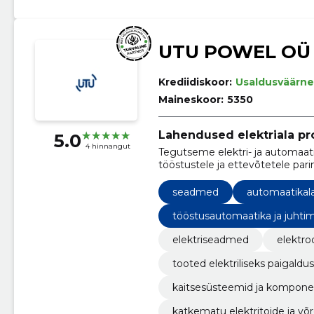
UTU POWEL OÜ
Krediidiskoor:
Usaldusväärne
Maineskoor:
5350
Lahendused elektriala pr
5.0
4 hinnangut
Tegutseme elektri- ja automaat
tööstustele ja ettevõtetele pari
seadmed
automaatika
tööstusautomaatika ja juhti
elektriseadmed
elektro
tooted elektriliseks paigaldu
kaitsesüsteemid ja kompone
katkematu elektritoide ja võr