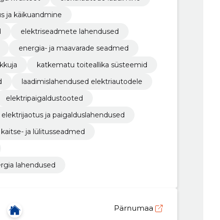
us ja käikuandmine
d
elektriseadmete lahendused
energia- ja maavarade seadmed
kkuja
katkematu toiteallika süsteemid
d
laadimislahendused elektriautodele
elektripaigaldustooted
elektrijaotus ja paigalduslahendused
kaitse- ja lülitusseadmed
ergia lahendused
Pärnumaa