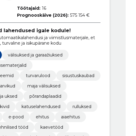
Töötajaid:
16
Prognooskäive (2026):
575 154 €
ed lahendused igale kodule!
automaatikalahendusi ja viimistlusmaterjale, et
 turvaline ja isikupärane kodu
välisuksed ja garaažiuksed
sematerjalid
steemid
turvarulood
sisustuskaubad
tarvikud
maja välisuksed
ja uksed
põrandaplaadid
kivid
katuselahendused
rulluksed
e-pood
ehitus
aiaehitus
ehnilised tööd
kaevetööd