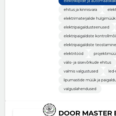
elektrikilpide ja automaatika
ehitus ja kinnisvara
elek
elektrimaterjalide hulgimüük
elektripaigaldusteenused
elektripaigaldiste kontrollm
elektripaigaldiste teostamin
elektritööd
projektimüü
välis- ja sisevõrkude ehitus
valmis valgustused
led-
lipumastide müük ja paigald
valguslahendused
DOOR MASTER E