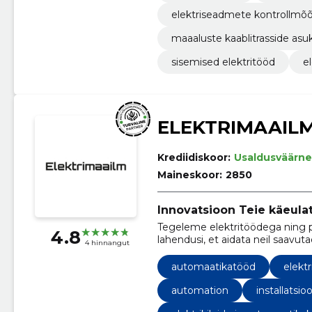
elektriseadmete kontrollmõ
maaaluste kaablitrasside as
sisemised elektritööd
e
ELEKTRIMAAIL
Krediidiskoor:
Usaldusväärne
Maineskoor:
2850
Innovatsioon Teie käeula
Tegeleme elektritöödega ning pa
4.8
lahendusi, et aidata neil saavu
4 hinnangut
automaatikatööd
elektr
automation
installatsio