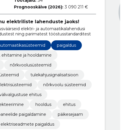
Töötajaid:
34
Prognooskäive (2026):
3 090 211 €
u elektriliste lahenduste jaoks!
sväärseid elektri- ja automaatikalahendusi
adustest ning parimatest tööstusstandarditest
automaatikasüsteemid
paigaldus
, ehitamine ja hooldamine
nõrkvoolusüsteemid
süsteemid
tulekahjusignalisatsioon
lektrisüsteemid
nõrkvoolu süsteemid
välivalgustuse ehitus
jekteerimine
hooldus
ehitus
paneelide paigaldamine
päikesejaam
elektriseadmete paigaldus