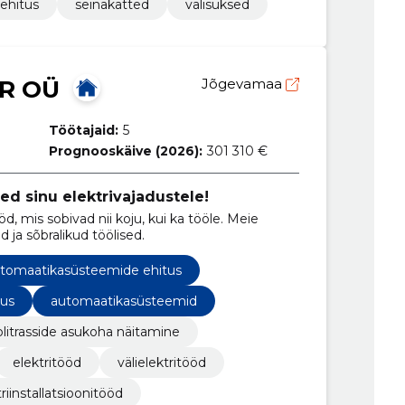
ehitus
seinakatted
välisuksed
R OÜ
Jõgevamaa
Töötajaid:
5
Prognooskäive (2026):
301 310 €
d sinu elektrivajadustele!
ööd, mis sobivad nii koju, kui ka tööle. Meie
ja sõbralikud töölised.
tomaatikasüsteemide ehitus
tus
automaatikasüsteemid
litrasside asukoha näitamine
elektritööd
välielektritööd
triinstallatsioonitööd