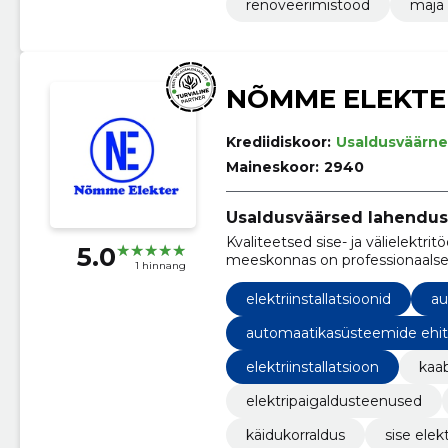
renoveerimistööd
maja 
NÕMME ELEKTE
Krediidiskoor:
Usaldusväärne
Maineskoor:
2940
Usaldusväärsed lahenduse
Kvaliteetsed sise- ja välielektrit
5.0
meeskonnas on professionaalsed 
1 hinnang
elektriinstallatsioonid
au
automaatikasüsteemide ehi
elektriinstallatsioon
kaab
elektripaigaldusteenused
käidukorraldus
sise elek