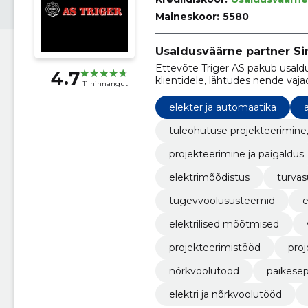
Maineskoor:
5580
Usaldusväärne partner Sin
Ettevõte Triger AS pakub usaldu
4.7
klientidele, lähtudes nende vaj
11 hinnangut
elekter ja automaatika
tuleohutuse projekteerimine
projekteerimine ja paigaldus
elektrimõõdistus
turva
tugevvoolusüsteemid
e
elektrilised mõõtmised
projekteerimistööd
pro
nõrkvoolutööd
päikese
elektri ja nõrkvoolutööd