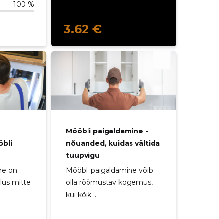
100 %
3.62 €
Mööbli paigaldamine -
öbli
nõuanded, kuidas vältida
tüüpvigu
ne on
Mööbli paigaldamine võib
lus mitte
olla rõõmustav kogemus,
kui kõik ...