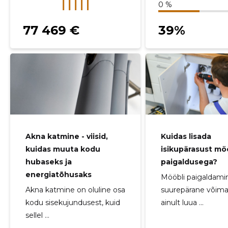
0 %
77 469 €
39%
Akna katmine - viisid,
Kuidas lisada
kuidas muuta kodu
isikupärasust mö
hubaseks ja
paigaldusega?
energiatõhusaks
Mööbli paigaldami
Akna katmine on oluline osa
suurepärane võima
kodu sisekujundusest, kuid
ainult luua ...
sellel ...