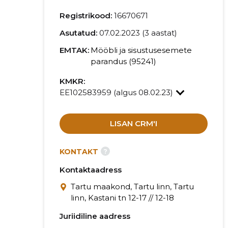
Registrikood:
16670671
Asutatud:
07.02.2023 (3 aastat)
EMTAK:
Mööbli ja sisustusesemete
parandus (95241)
KMKR:
EE102583959 (algus 08.02.23)
LISAN CRM'I
?
KONTAKT
Kontaktaadress
Tartu maakond, Tartu linn, Tartu
linn, Kastani tn 12-17 // 12-18
Juriidiline aadress