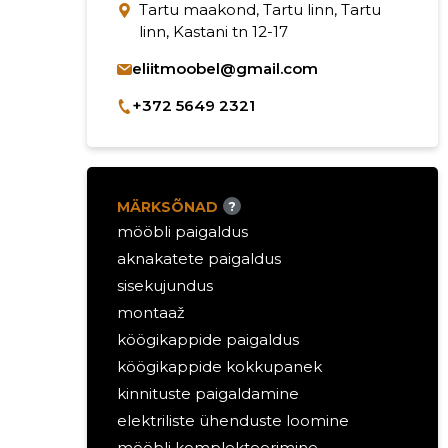
Tartu maakond, Tartu linn, Tartu
linn, Kastani tn 12-17
eliitmoobel@gmail.com
+372 5649 2321
MÄRKSÕNAD
?
mööbli paigaldus
aknakatete paigaldus
sisekujundus
montaaž
köögikappide paigaldus
köögikappide kokkupanek
kinnituste paigaldamine
elektriliste ühenduste loomine
mööbli komplekteerimine