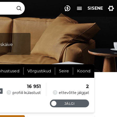
SISENE
skäive
ohustused
Võrgustikud
Seire
Koond
16 951
2
?
?
profiili külastust
ettevõtte jälgijat
JÄLGI