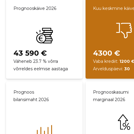
Prognooskäive 2026
Kuu keskmine käiv
43 590 €
4300 €
Väheneb 23.7 % võrra
Vaba krediit:
1200 
võrreldes eelmise aastaga
Arvelduspäevi:
30
Prognoos
Prognooskasumi
bilansimaht 2026
marginaal 2026