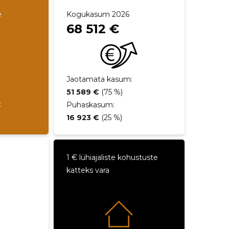
e
Kogukasum 2026
68 512 €
Jaotamata kasum:
51 589 €
(75 %)
€
Puhaskasum:
16 923 €
(25 %)
1 € lühiajaliste kohustuste
katteks vara