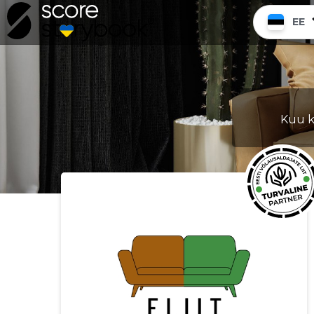
EE
Kuu k