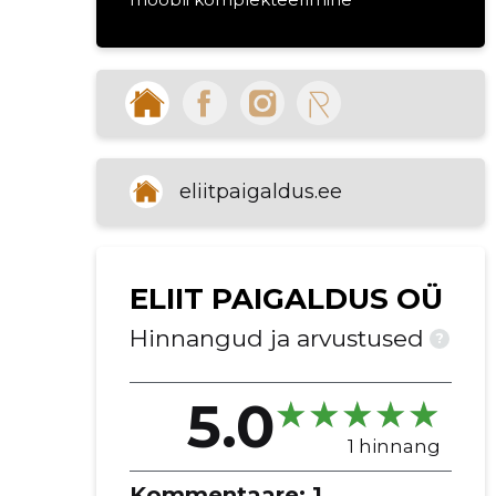
kinnituste ja tarvikute paigaldamine
mööbli paigutamine
dekoratiivelementide lisamine
köögimööbel
kontorimööbel
mööbli ja sisustusesemete
eliitpaigaldus.ee
parandus
ELIIT PAIGALDUS OÜ
Hinnangud ja arvustused
?
5.0
1 hinnang
Kommentaare:
1