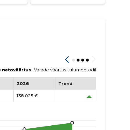
 netoväärtus
Varade väärtus tulumeetodil
2026
Trend
138 025 €