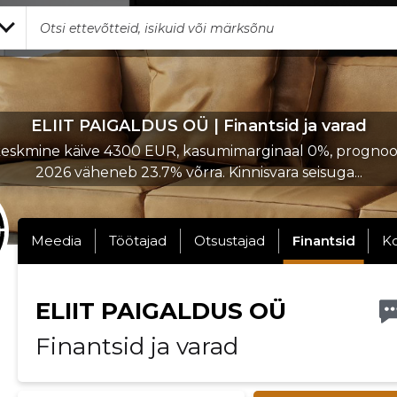
ELIIT PAIGALDUS OÜ | Finantsid ja varad
eskmine käive 4300 EUR, kasumimarginaal 0%, prognoo
2026 väheneb 23.7% võrra. Kinnisvara seisuga...
Meedia
Töötajad
Otsustajad
Finantsid
K
ELIIT PAIGALDUS OÜ
Finantsid ja varad