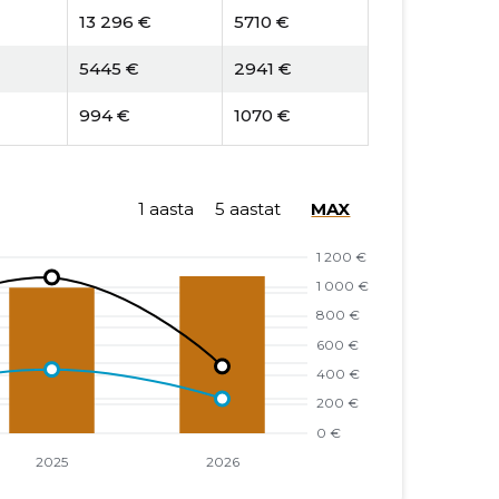
13 296 €
5710 €
5445 €
2941 €
994 €
1070 €
1 aasta
5 aastat
MAX