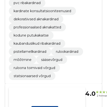
pvc ribakardinad
kardinate konsultatsiooniteenused
dekoratiivsed aknakardinad
professionaalsed aknakatted
kodune putukakaitse
kaubanduslikud ribakardinad
pistellamellkardinad
rulookardinad
mõõtmine
sääsevõrgud
ruloona toimivaid võrgud
statsionaarsed võrgud
4.0
2 hinna