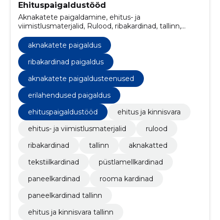
Ehituspaigaldustööd
Aknakatete paigaldamine, ehitus- ja
viimistlusmaterjalid, Rulood, ribakardinad, tallinn,
aknakatted, tekstiilkardinad, püstlamellkardinad,
Paneelkardinad, aknakatete paigaldus
aknakatete paigaldus
ribakardinad paigaldus
aknakatete paigaldusteenused
erilahendused paigaldus
ehituspaigaldustööd
ehitus ja kinnisvara
ehitus- ja viimistlusmaterjalid
rulood
ribakardinad
tallinn
aknakatted
tekstiilkardinad
püstlamellkardinad
paneelkardinad
rooma kardinad
paneelkardinad tallinn
ehitus ja kinnisvara tallinn