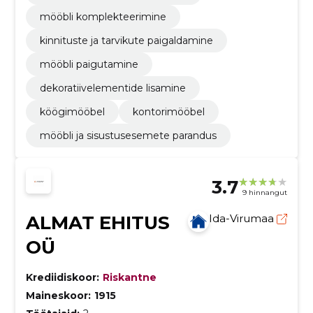
mööbli komplekteerimine
kinnituste ja tarvikute paigaldamine
mööbli paigutamine
dekoratiivelementide lisamine
köögimööbel
kontorimööbel
mööbli ja sisustusesemete parandus
3.7
9 hinnangut
ALMAT EHITUS
Ida-Virumaa
OÜ
Krediidiskoor:
Riskantne
Maineskoor:
1915