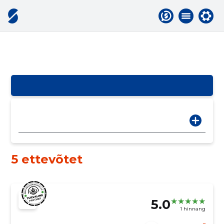
5 ettevõtet
5.0
1 hinnang