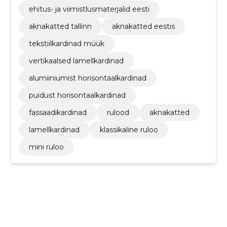
ehitus- ja viimistlusmaterjalid eesti
aknakatted tallinn
aknakatted eestis
tekstiilkardinad müük
vertikaalsed lamellkardinad
alumiiniumist horisontaalkardinad
puidust horisontaalkardinad
fassaadikardinad
rulood
aknakatted
lamellkardinad
klassikaline ruloo
mini ruloo