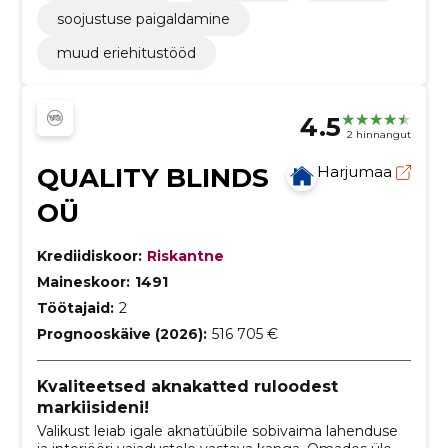
soojustuse paigaldamine
muud eriehitustööd
4.5
2 hinnangut
QUALITY BLINDS
Harjumaa
OÜ
Krediidiskoor:
Riskantne
Maineskoor:
1491
Töötajaid:
2
Prognooskäive (2026):
516 705 €
Kvaliteetsed aknakatted ruloodest
markiisideni!
Valikust leiab igale aknatüübile sobivaima lahenduse