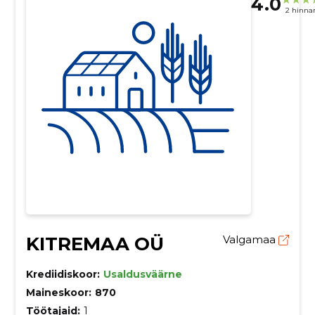
4.0
2 hinna
KITREMAA OÜ
Valgamaa
Krediidiskoor:
Usaldusväärne
Maineskoor:
870
Töötajaid:
1