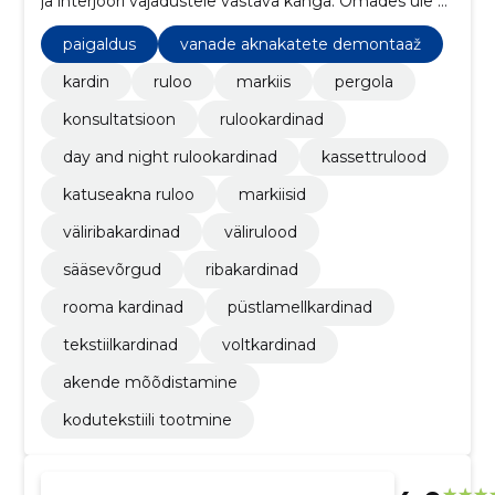
ja interjööri vajadustele vastava kanga. Omades üle 25
aasta kogemust, saame pakkuda parimaid nõuandeid
aknakatete valikul ja paigadusel ning seda mõistliku
paigaldus
vanade aknakatete demontaaž
hinnaga.
kardin
ruloo
markiis
pergola
konsultatsioon
rulookardinad
day and night rulookardinad
kassettrulood
katuseakna ruloo
markiisid
väliribakardinad
välirulood
sääsevõrgud
ribakardinad
rooma kardinad
püstlamellkardinad
tekstiilkardinad
voltkardinad
akende mõõdistamine
kodutekstiili tootmine