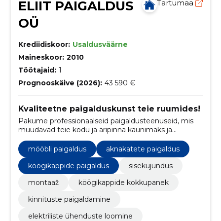
ELIIT PAIGALDUS
Tartumaa
OÜ
Krediidiskoor:
Usaldusväärne
Maineskoor:
2010
Töötajaid:
1
Prognooskäive (2026):
43 590 €
Kvaliteetne paigalduskunst teie ruumides!
Pakume professionaalseid paigaldusteenuseid, mis
muudavad teie kodu ja äripinna kaunimaks ja
funktsionaalsemaks.
mööbli paigaldus
aknakatete paigaldus
köögikappide paigaldus
sisekujundus
montaaž
köögikappide kokkupanek
kinnituste paigaldamine
elektriliste ühenduste loomine