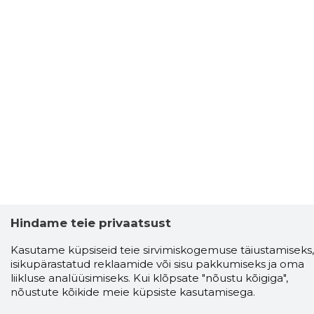
Hindame teie privaatsust
Storybook
Kasutame küpsiseid teie sirvimiskogemuse täiustamiseks,
isikupärastatud reklaamide või sisu pakkumiseks ja oma
Chrome laiendus
liikluse analüüsimiseks. Kui klõpsate "nõustu kõigiga",
nõustute kõikide meie küpsiste kasutamisega.
Storybooki laiendus ütleb Sulle, mis firma
veebilehel Sa parajasti viibid ja kui usaldusväärne