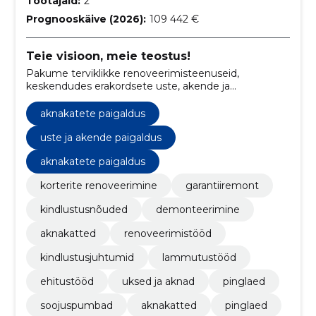
Töötajaid:
2
Prognooskäive (2026):
109 442 €
Teie visioon, meie teostus!
Pakume terviklikke renoveerimisteenuseid,
keskendudes erakordsete uste, akende ja
kohandatud aknakatete valmistamisele.
aknakatete paigaldus
uste ja akende paigaldus
aknakatete paigaldus
korterite renoveerimine
garantiiremont
kindlustusnõuded
demonteerimine
aknakatted
renoveerimistööd
kindlustusjuhtumid
lammutustööd
ehitustööd
uksed ja aknad
pinglaed
soojuspumbad
aknakatted
pinglaed