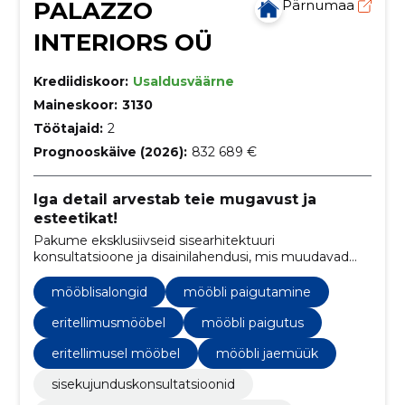
PALAZZO
Pärnumaa
INTERIORS OÜ
Krediidiskoor:
Usaldusväärne
Maineskoor:
3130
Töötajaid:
2
Prognooskäive (2026):
832 689 €
Iga detail arvestab teie mugavust ja
esteetikat!
Pakume eksklusiivseid sisearhitektuuri
konsultatsioone ja disainilahendusi, mis muudavad
kliendi unistuste ruumi reaalsuseks.
mööblisalongid
mööbli paigutamine
eritellimusmööbel
mööbli paigutus
eritellimusel mööbel
mööbli jaemüük
sisekujunduskonsultatsioonid