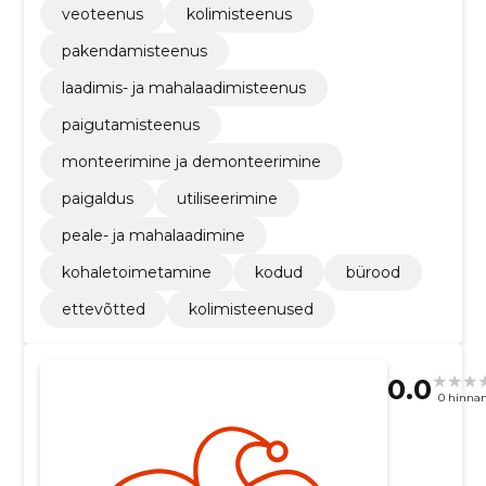
veoteenus
kolimisteenus
pakendamisteenus
laadimis- ja mahalaadimisteenus
paigutamisteenus
monteerimine ja demonteerimine
paigaldus
utiliseerimine
peale- ja mahalaadimine
kohaletoimetamine
kodud
bürood
ettevõtted
kolimisteenused
0.0
0 hinna