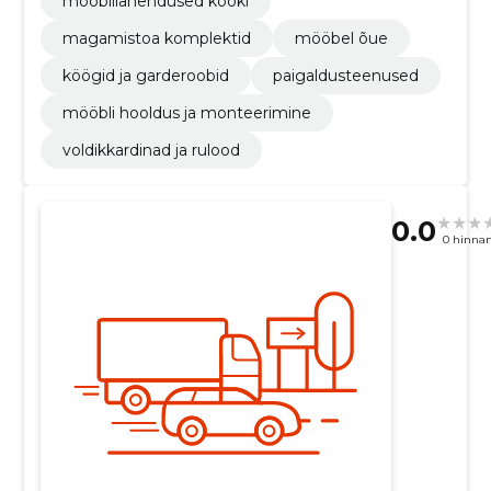
mööblilahendused kööki
magamistoa komplektid
mööbel õue
köögid ja garderoobid
paigaldusteenused
mööbli hooldus ja monteerimine
voldikkardinad ja rulood
0.0
0 hinna