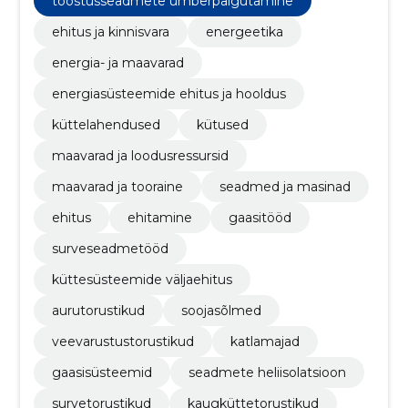
tööstusseadmete ümberpaigutamine
ehitus ja kinnisvara
energeetika
energia- ja maavarad
energiasüsteemide ehitus ja hooldus
küttelahendused
kütused
maavarad ja loodusressursid
maavarad ja tooraine
seadmed ja masinad
ehitus
ehitamine
gaasitööd
surveseadmetööd
küttesüsteemide väljaehitus
aurutorustikud
soojasõlmed
veevarustustorustikud
katlamajad
gaasisüsteemid
seadmete heliisolatsioon
survetorustikud
kaugküttetorustikud