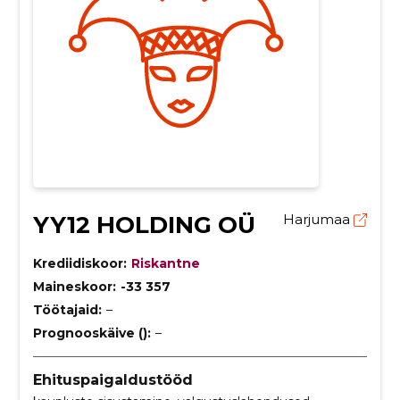
YY12 HOLDING OÜ
Harjumaa
Krediidiskoor:
Riskantne
Maineskoor:
-33 357
Töötajaid:
–
Prognooskäive ():
–
Ehituspaigaldustööd