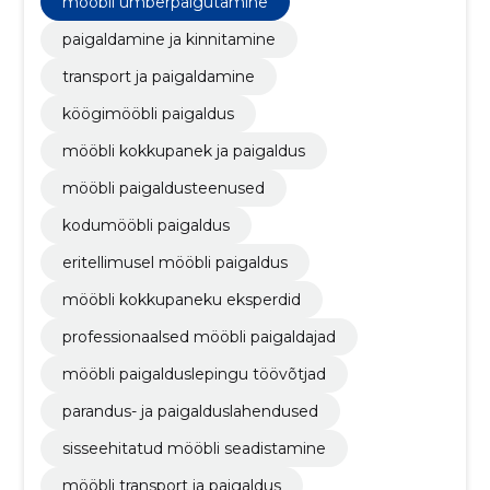
mööbli ümberpaigutamine
paigaldamine ja kinnitamine
transport ja paigaldamine
köögimööbli paigaldus
mööbli kokkupanek ja paigaldus
mööbli paigaldusteenused
kodumööbli paigaldus
eritellimusel mööbli paigaldus
mööbli kokkupaneku eksperdid
professionaalsed mööbli paigaldajad
mööbli paigalduslepingu töövõtjad
parandus- ja paigalduslahendused
sisseehitatud mööbli seadistamine
mööbli transport ja paigaldus