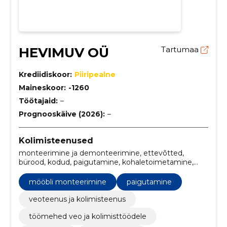
HEVIMUV OÜ
Tartumaa
Krediidiskoor:
Piiripealne
Maineskoor:
-1260
Töötajaid:
–
Prognooskäive (2026):
–
Kolimisteenused
monteerimine ja demonteerimine, ettevõtted,
bürood, kodud, paigutamine, kohaletoimetamine,
peale- ja mahalaadimine, Utiliseerimine, Paigaldus,
veoteenus ja kolimisteenus
mööbli monteerimine
paigutamine
veoteenus ja kolimisteenus
töömehed veo ja kolimisttöödele