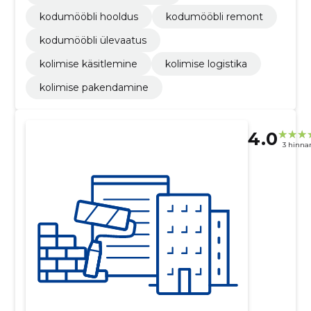
kodumööbli hooldus
kodumööbli remont
kodumööbli ülevaatus
kolimise käsitlemine
kolimise logistika
kolimise pakendamine
4.0
3 hinna