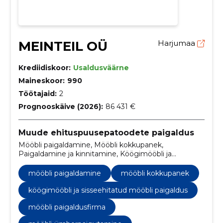
MEINTEIL OÜ
Harjumaa
Krediidiskoor:
Usaldusväärne
Maineskoor:
990
Töötajaid:
2
Prognooskäive (2026):
86 431 €
Muude ehituspuusepatoodete paigaldus
Mööbli paigaldamine, Mööbli kokkupanek,
Paigaldamine ja kinnitamine, Köögimööbli ja
sisseehitatud mööbli paigaldus, transport ja
paigaldamine, köögimööbli paigaldus, mööbli
mööbli paigaldamine
mööbli kokkupanek
kokkupanek ja paigaldus, mööbli paigaldusteenused,
kodumööbli paigaldus, eritellimusel mööbli paigaldus
köögimööbli ja sisseehitatud mööbli paigaldus
mööbli paigaldusfirma