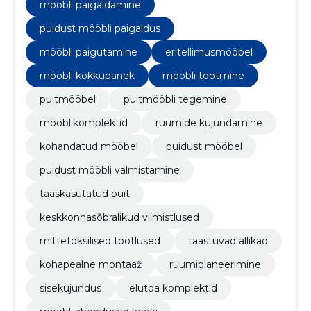
mööbli paigaldamine
puidust mööbli paigaldus
mööbli paigutamine
eritellimusmööbel
mööbli kokkupanek
mööbli tootmine
puitmööbel
puitmööbli tegemine
mööblikomplektid
ruumide kujundamine
kohandatud mööbel
puidust mööbel
puidust mööbli valmistamine
taaskasutatud puit
keskkonnasõbralikud viimistlused
mittetoksilised töötlused
taastuvad allikad
kohapealne montaaž
ruumiplaneerimine
sisekujundus
elutoa komplektid