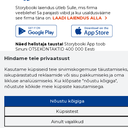
Storybooki laiendus ütleb Sulle, mis firma
veebilehel Sa parajasti viibid ja kui usaldusväärne
see firma täna on.
LAADI LAIENDUS ALLA
Näed helistaja tausta!
Storybooki Äpp toob
Sinuni
OTSEKONTAKTID
400 000 Eesti
ettevõtte ja isikute kohta (juhid, ametnikud).
Hindame teie privaatsust
Andmed on rikastatud maksevõime ja
finantsinfoga.
Kasutame küpsiseid teie sirvimiskogemuse täiustamiseks,
isikupärastatud reklaamide või sisu pakkumiseks ja oma
liikluse analüüsimiseks. Kui klõpsate "nõustu kõigiga",
nõustute kõikide meie küpsiste kasutamisega.
Tööriistad
Sooduspakkumised
Nõustu kõigiga
Hanked
Tööturg
Küpsistest
Sihtkliendid
Ainult vajalikud
Rakendused