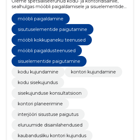
Oleme spetsialiseerunud kodu- ja kontoridisainile,
sealhulgas mööbli paigaldamisele ja sisuelementide
strateegilisele paigutamisele.
mööbli paigaldamine
sisutuselementide paigutamine
mööbli kokkupaneku teenused
mööbli paigaldusteenused
sisuelementide paigutamine
kodu kujundamine
kontori kujundamine
kodu sisekujundus
sisekujunduse konsultatsioon
kontori planeerimine
interjööri sisustuse paigutus
eluruumide disainilahendused
kaubandusliku kontori kujundus