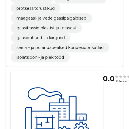
protsessitorustikud
maagaasi- ja vedelgaasipaigaldised
gaasitrassid plastist ja terasest
gaasipuhurid- ja kiirgurid
seina – ja põrandapealsed kondesioonkatlad
isolatsiooni- ja plekitööd
0.0
0 hinna