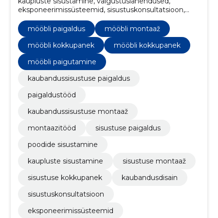
kaupluste sisustamine, valgustuslahendused,
eksponeerimissüsteemid, sisustuskonsultatsioon,
kaubandusdisain, mööbli paigutamine, mööbli
kokkupanek, sisustuse kokkupanek, sisustuse
mööbli paigaldus
mööbli montaaž
montaaž, Kaubandussisustuse paigaldus
mööbli kokkupanek
mööbli kokkupanek
mööbli paigutamine
kaubandussisustuse paigaldus
paigaldustööd
kaubandussisustuse montaaž
montaazitööd
sisustuse paigaldus
poodide sisustamine
kaupluste sisustamine
sisustuse montaaž
sisustuse kokkupanek
kaubandusdisain
sisustuskonsultatsioon
eksponeerimissüsteemid