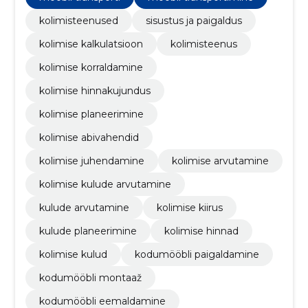
kolimisteenused
sisustus ja paigaldus
kolimise kalkulatsioon
kolimisteenus
kolimise korraldamine
kolimise hinnakujundus
kolimise planeerimine
kolimise abivahendid
kolimise juhendamine
kolimise arvutamine
kolimise kulude arvutamine
kulude arvutamine
kolimise kiirus
kulude planeerimine
kolimise hinnad
kolimise kulud
kodumööbli paigaldamine
kodumööbli montaaž
kodumööbli eemaldamine