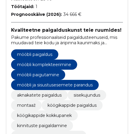
Töötajaid:
1
Prognooskäive (2026):
34 666 €
Kvaliteetne paigalduskunst teie ruumides!
Pakume professionaalseid paigaldusteenuseid, mis
muudavad teie kodu ja äripinna kaunimaks ja
funktsionaalsemaks.
mööbli paigaldus
mööbli komplekteerimine
mööbli paigutamine
mööbli ja sisustusesemete parandus
aknakatete paigaldus
sisekujundus
montaaž
köögikappide paigaldus
köögikappide kokkupanek
kinnituste paigaldamine