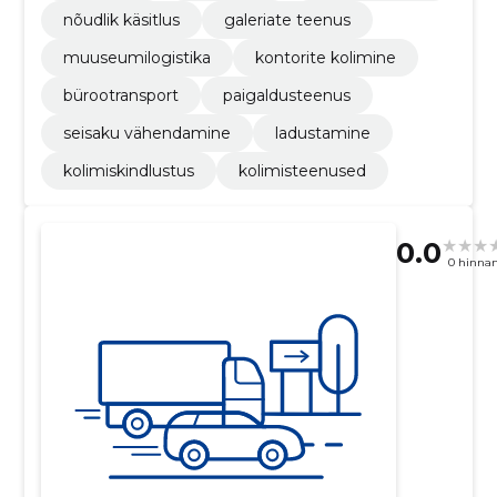
nõudlik käsitlus
galeriate teenus
muuseumilogistika
kontorite kolimine
bürootransport
paigaldusteenus
seisaku vähendamine
ladustamine
kolimiskindlustus
kolimisteenused
0.0
0 hinna