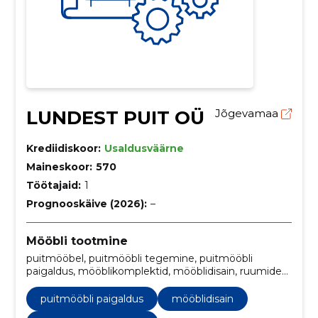
LUNDEST PUIT OÜ
Jõgevamaa
Krediidiskoor:
Usaldusväärne
Maineskoor:
570
Töötajaid:
1
Prognooskäive (2026):
–
Mööbli tootmine
puitmööbel, puitmööbli tegemine, puitmööbli
paigaldus, mööblikomplektid, mööblidisain, ruumide
kujundamine, Mööbli paigaldamine, kohandatud
mööbel, puidust mööbel, puidust mööbli
puitmööbli paigaldus
mööblidisain
valmistamine