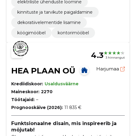
elektriliste ühenduste loomine
kinnituste ja tarvikute paigaldamine
dekoratiivelementide lisamine
köögimööbel
kontorimööbel
4.3
3 hinnangut
HEA PLAAN OÜ
Harjumaa
Krediidiskoor:
Usaldusväärne
Maineskoor:
2270
Töötajaid:
–
Prognooskäive (2026):
11 835 €
Funktsionaalne disain, mis inspireerib ja
mõjutab!