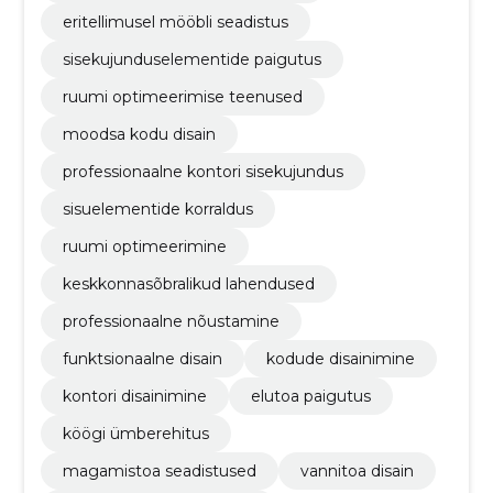
eritellimusel mööbli seadistus
sisekujunduselementide paigutus
ruumi optimeerimise teenused
moodsa kodu disain
professionaalne kontori sisekujundus
sisuelementide korraldus
ruumi optimeerimine
keskkonnasõbralikud lahendused
professionaalne nõustamine
funktsionaalne disain
kodude disainimine
kontori disainimine
elutoa paigutus
köögi ümberehitus
magamistoa seadistused
vannitoa disain