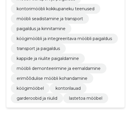
kontorimööbli kokkupaneku teenused
mööbli seadistamine ja transport
paigaldus ja kinnitamine
köögimööbli ja integreeritava mööbli paigaldus
transport ja paigaldus
kappide ja riiulite paigaldamine
mööbli demonteerimine ja eemaldamine
erimõõdulise mööbli kohandamine
köögimööbel
kontorilauad
garderoobid ja riiulid
lastetoa mööbel