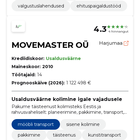
valgustuslahendused
ehituspaigaldustööd
4.3
4 hinnangut
MOVEMASTER OÜ
Harjumaa
Krediidiskoor:
Usaldusväärne
Maineskoor:
2010
Töötajaid:
14
Prognooskäive (2026):
1 122 498 €
Usaldusväärne kolimine igale vajadusele
Pakume täisteenust kolimisteks Eestis ja
rahvusvaheliselt: planeerimine, pakkimine, transport,
montaaž ja ladustamine. Spetsialiseerume rasketele,
suuremõõtmelistele ning väärtuslikele
mööbli transport
sisene kolimine
kunstiesemetele koos kindlustuskaitsega.
pakkimine
täisteenus
kunstitransport