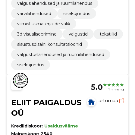
valguslahendused ja ruumilahendus
värvilahendused
sisekujundus
viimistlusmaterjalide valik
3d visualiseerimine
valgustid
tekstiilid
sisustusdisaini konsultatsioonid
valgustuslahendused ja ruumilahendused
sisekujundus
5.0
1 hinnang
ELIIT PAIGALDUS
Tartumaa
OÜ
Krediidiskoor:
Usaldusväärne
Maineskoor:
2540