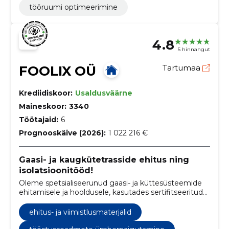
tööruumi optimeerimine
4.8
5 hinnangut
FOOLIX OÜ
Tartumaa
Krediidiskoor:
Usaldusväärne
Maineskoor:
3340
Töötajaid:
6
Prognooskäive (2026):
1 022 216 €
Gaasi- ja kaugkütetrasside ehitus ning
isolatsioonitööd!
Oleme spetsialiseerunud gaasi- ja küttesüsteemide
ehitamisele ja hooldusele, kasutades sertifitseeritud
keevitusprotsesse ning pakkudes asjatundlikke
soojustusteenuseid erinevatele seadmetele ja
ehitus- ja viimistlusmaterjalid
torustikele.