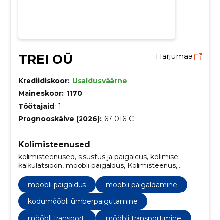
TREI OÜ
Harjumaa
Krediidiskoor:
Usaldusväärne
Maineskoor:
1170
Töötajaid:
1
Prognooskäive (2026):
67 016 €
Kolimisteenused
kolimisteenused, sisustus ja paigaldus, kolimise
kalkulatsioon, mööbli paigaldus, Kolimisteenus,
kolimise korraldamine, kolimise hinnakujundus,
kolimise planeerimine, kolimise abivahendid, kolimise
mööbli paigaldus
mööbli paigaldamine
juhendamine
kodumööbli ümberpaigutamine
mööbli transport:
mööbli transportimine