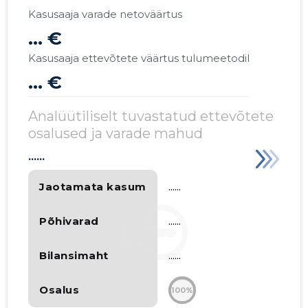
Kasusaaja varade netoväärtus
... €
Kasusaaja ettevõtete väärtus tulumeetodil
... €
Analüütiliselt tuvastatud ettevõtete
osalused ja varade mahud
......
Jaotamata kasum
......
Põhivarad
......
Bilansimaht
......
Osalus
100%