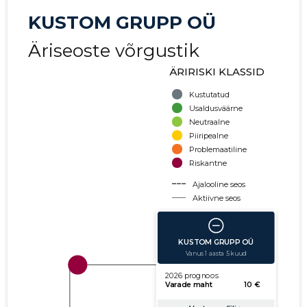
KUSTOM GRUPP OÜ
Äriseoste võrgustik
ÄRIRISKI KLASSID
Kustutatud
Usaldusväärne
Neutraalne
Piiripealne
Problemaatiline
Riskantne
Ajalooline seos
Aktiivne seos
käibe suurus
võla suurus
Seoste laiendamine