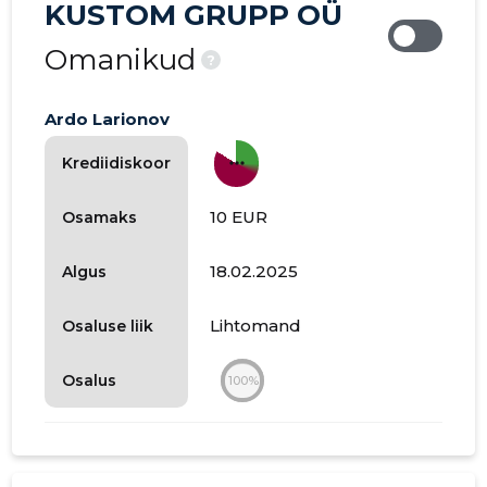
KUSTOM GRUPP OÜ
Omanikud
?
Ardo Larionov
more_horiz
Krediidiskoor
10 EUR
Osamaks
18.02.2025
Algus
Lihtomand
Osaluse liik
Osalus
100%