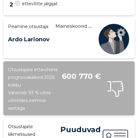
?
ettevõtte jälgijat
2
Maineskoorid
...
Peamine otsustaja
15
Ardo Larionov
Otsustajate ettevõtete
600 770 €
prognooskäibed 2026
kokku
Väheneb 93 % võrra
võrreldes eelmise
aastaga
Otsustajate
Puuduvad
liikmelisused