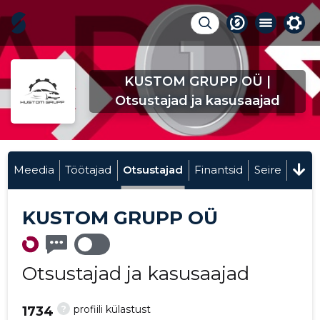
KUSTOM GRUPP OÜ |
Otsustajad ja kasusaajad
Meedia
Töötajad
Otsustajad
Finantsid
Seire
KUSTOM GRUPP OÜ
Otsustajad ja kasusaajad
?
profiili külastust
1734