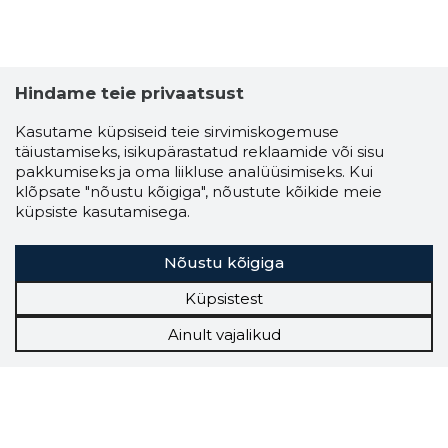
Hindame teie privaatsust
Kasutame küpsiseid teie sirvimiskogemuse
täiustamiseks, isikupärastatud reklaamide või sisu
pakkumiseks ja oma liikluse analüüsimiseks. Kui
klõpsate "nõustu kõigiga", nõustute kõikide meie
küpsiste kasutamisega.
Nõustu kõigiga
Küpsistest
Ainult vajalikud