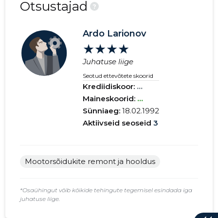
Otsustajad
?
Ardo Larionov
★★★★
Juhatuse liige
Seotud ettevõtete skoorid
Krediidiskoor:
...
Maineskoorid:
...
Sünniaeg:
18.02.1992
Aktiivseid seoseid
3
Mootorsõidukite remont ja hooldus
*Osaühingut võib kõikide tehingute tegemisel esindada iga
juhatuse liige.