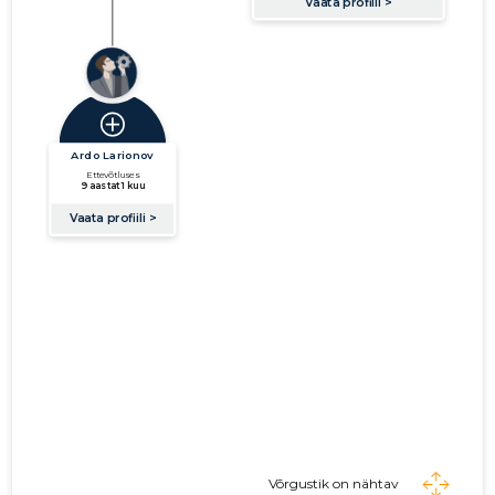
Võrgustik on nähtav