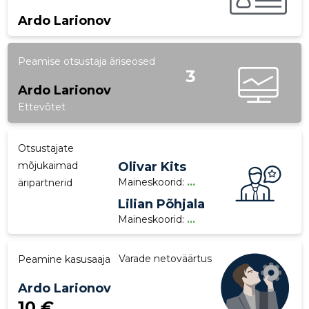
Ardo Larionov
p
Peamise otsustaja äriseosed
3
Ardo Larionov
Ettevõtet
Otsustajate
mõjukaimad
Olivar Kits
Maineskoorid:
...
äripartnerid
Lilian Põhjala
Maineskoorid:
...
Varade netoväärtus
Peamine kasusaaja
Ardo Larionov
10 €