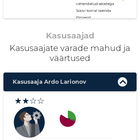
vähendatud seostega
Soovi korral laienda
lõimesid
Kasusaajad
Kasusaajate varade mahud ja
väärtused
Kasusaaja Ardo Larionov
★★☆☆
more_horiz