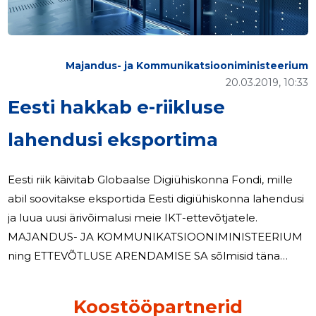
consumer.ee
vingugaas.ee
ttja.ee/tarbijavaidluste-komisjon
Majandus- ja Kommunikatsiooniministeerium
kratid.ee
20.03.2019, 10:33
eehitus.ee
Eesti hakkab e-riikluse
lahendusi eksportima
Eesti riik käivitab Globaalse Digiühiskonna Fondi, mille
abil soovitakse eksportida Eesti digiühiskonna lahendusi
ja luua uusi ärivõimalusi meie IKT-ettevõtjatele.
MAJANDUS- JA KOMMUNIKATSIOONIMINISTEERIUM
ning ETTEVÕTLUSE ARENDAMISE SA sõlmisid täna
leppe, et asutada Globaalne Digiühiskonna Fond.
Ühiste kavatsuste leppe allkirjastanud ettevõtlus- ja
Koostööpartnerid
infotehnoloogiaminister Rene Tammisti sõnul on