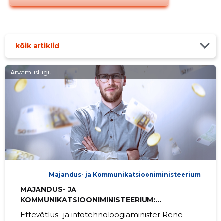
kõik artiklid
Arvamuslugu
Majandus- ja Kommunikatsiooniministeerium
MAJANDUS- JA
KOMMUNIKATSIOONIMINISTEERIUM:
Ettevõtlusega alustamine saab paindlikumad
Ettevõtlus- ja infotehnoloogiaminister Rene
toetustingimused