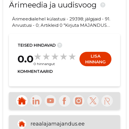
Ärimeedia ja uudisvoog
?
Ärimeedialehel külastusi - 29398; jälgijaid - 91.
Arvustusi - 0; Artikleid 0 "Kirjuta MAJANDUS-
110
JA KOMMUNIKATSIOONIMINISTEERIUM
kohta arvamuslugu!"
TEISED HINDAVAD
?
0.0
LISA
HINNANG
0 hinnangut
KOMMENTAARID
reaalajamajandus.ee