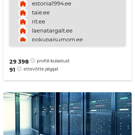
estonia1994.ee
p
taie.ee
rit.ee
laenatargalt.ee
pokupaisumom.ee
ttja.ee
annetaku00f5net.ee
?
profiili külastust
29 398
energiatalgud.ee
?
ettevõtte jälgijat
91
jvis.ttja.ee
mkm.ee
annetakonet.ee
sadamaregister.ee
netikaart.ee
egt.ee
ojk.ee