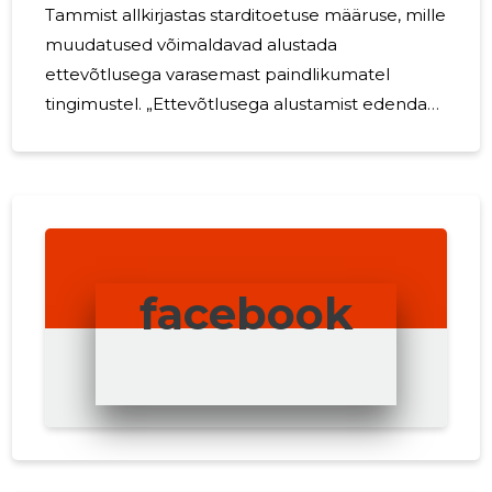
Tammist allkirjastas starditoetuse määruse, mille
muudatused võimaldavad alustada
ettevõtlusega varasemast paindlikumatel
tingimustel. „Ettevõtlusega alustamist edendav
starditoetus aitab laiendada piirkondlikku
ettevõtlust ja lükata käima
arengupotentsiaaliga ettevõtlusideid. Senine
praktika toetuse andmisel on toonud välja mitu
olulist muutmist vajavat aspekti, mis alates
kevadest lahenduse saavad. Nii EAS kui RIIGI
facebook
TUGITEENUSTE KESKUS on toetuse taotlejate
ja saajatega pidevas koostöös ning nende
tagasiside põhjal teinud mitmeid