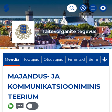
Täitevorganite tegevus
Meedia
Töötajad
Otsustajad
Finantsid
Seire
MAJANDUS- JA
KOMMUNIKATSIOONIMINIS
TEERIUM