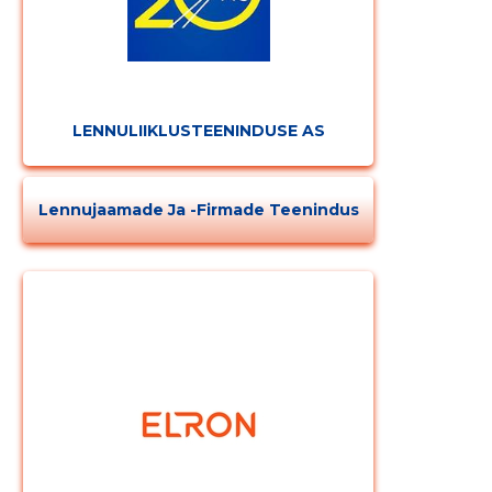
Muuda pildi
LENNULIIKLUSTEENINDUSE AS
kirjeldust
Lennujaamade Ja -firmade Teenindus
MUUDA