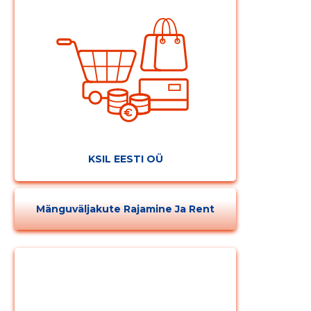
KSIL EESTI OÜ
Mänguväljakute Rajamine Ja Rent