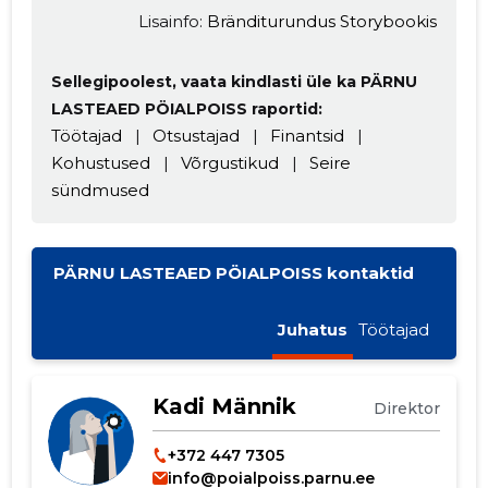
Lisainfo:
Bränditurundus Storybookis
Sellegipoolest, vaata kindlasti üle ka PÄRNU
LASTEAED PÖIALPOISS raportid:
Töötajad
|
Otsustajad
|
Finantsid
|
Kohustused
|
Võrgustikud
|
Seire
sündmused
PÄRNU LASTEAED PÖIALPOISS kontaktid
Juhatus
Töötajad
Kadi Männik
Direktor
+372 447 7305
info@poialpoiss.parnu.ee