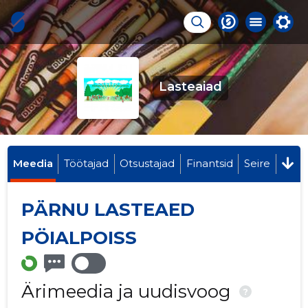
Lasteaiad
Meedia
Töötajad
Otsustajad
Finantsid
Seire
PÄRNU LASTEAED
PÖIALPOISS
Ärimeedia ja uudisvoog
?