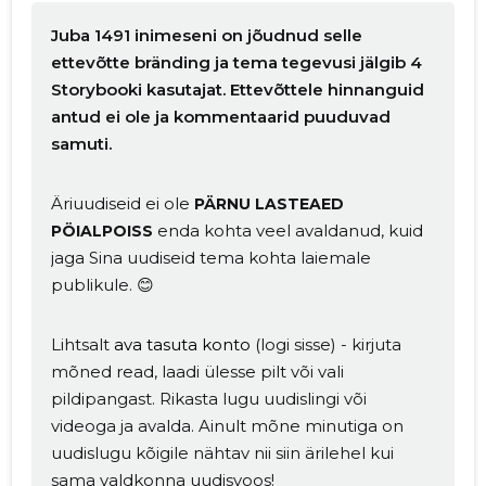
Juba 1491 inimeseni on jõudnud selle
ettevõtte bränding ja tema tegevusi jälgib 4
Storybooki kasutajat. Ettevõttele hinnanguid
antud ei ole ja kommentaarid puuduvad
samuti.
Äriuudiseid ei ole
PÄRNU LASTEAED
enda kohta veel avaldanud, kuid
PÖIALPOISS
jaga Sina uudiseid tema kohta laiemale
publikule. 😊
Lihtsalt
ava tasuta konto
(logi sisse) - kirjuta
mõned read, laadi ülesse pilt või vali
pildipangast. Rikasta lugu uudislingi või
videoga ja avalda. Ainult mõne minutiga on
uudislugu kõigile nähtav nii siin ärilehel kui
sama valdkonna uudisvoos!