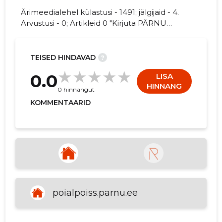
Ärimeedialehel külastusi - 1491; jälgijaid - 4.
Arvustusi - 0; Artikleid 0 "Kirjuta PÄRNU
LASTEAED PÖIALPOISS kohta arvamuslugu!"
14
TEISED HINDAVAD
?
0.0
LISA
HINNANG
0 hinnangut
KOMMENTAARID
poialpoiss.parnu.ee