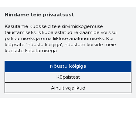
Hindame teie privaatsust
Kasutame küpsiseid teie sirvimiskogemuse
täiustamiseks, isikupärastatud reklaamide või sisu
pakkumiseks ja oma liikluse analüüsimiseks. Kui
klõpsate "nõustu kõigiga", nõustute kõikide meie
küpsiste kasutamisega.
Nõustu kõigiga
Küpsistest
Ainult vajalikud