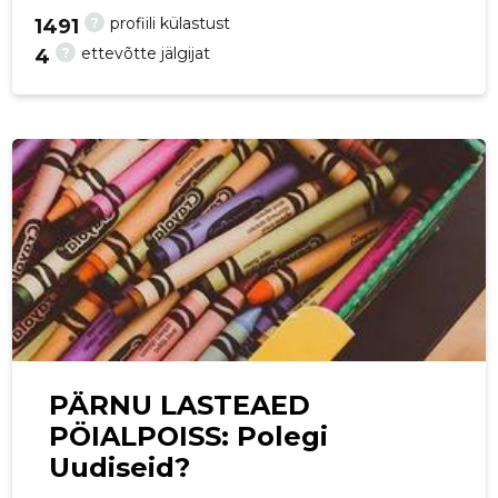
?
profiili külastust
1491
p
?
ettevõtte jälgijat
4
PÄRNU LASTEAED
PÖIALPOISS: Polegi
Uudiseid?