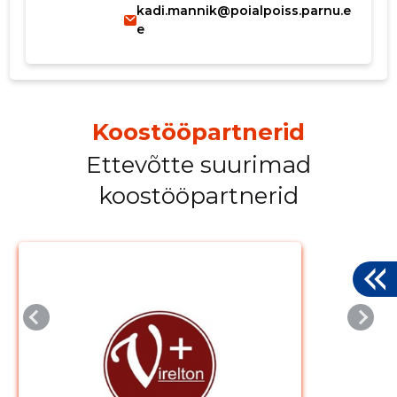
kadi.mannik@poialpoiss.parnu.e
e
Koostööpartnerid
Ettevõtte suurimad
koostööpartnerid